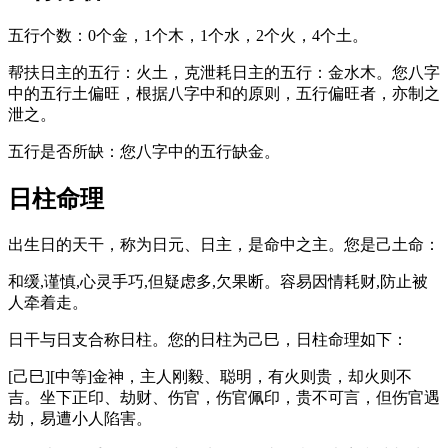
五行个数：0个金，1个木，1个水，2个火，4个土。
帮扶日主的五行：火土，克泄耗日主的五行：金水木。您八字
中的五行土偏旺，根据八字中和的原则，五行偏旺者，亦制之
泄之。
五行是否所缺：您八字中的五行缺金。
日柱命理
出生日的天干，称为日元、日主，是命中之主。您是己土命：
和缓,谨慎,心灵手巧,但疑虑多,欠果断。容易因情耗财,防止被
人牵着走。
日干与日支合称日柱。您的日柱为己巳，日柱命理如下：
[己巳][中等]金神，主人刚毅、聪明，有火则贵，却火则不
吉。坐下正印、劫财、伤官，伤官佩印，贵不可言，但伤官遇
劫，易遭小人陷害。