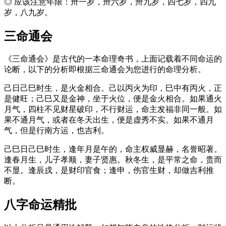
◎ 应该注意年限：卅一岁，卅六岁，卅九岁，四七岁，四九
岁，八九岁。
三命通会
《三命通会》是古代的一本命理奇书，上面记载着不同命运的
论断，以下的分析即根据三命通会为您进行的命理分析。
己日己巳时生，是火金相合。己以丙火为印，巳中有丙火，正
是健旺；己巳又是金神，坐于火位，便是金火相合。如果通火
月气，四柱不见财星破印，不行财运，命主发福非同一般。如
果不通月气，或者在冬天出生，便是虚秀不实。如果不通月
气，但是行南方运，也吉利。
己巳日己巳时生，逢年月是午的，命主权威显赫，名誉昭著。
逢春月生，儿子孝顺，妻子贤惠。秋冬生，是平常之命，贵而
不显。逢辰戌，是财印官食；逢申，伤官生财，却做吉利推
断。
八字命运精批