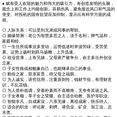
● 赋有受人欢迎的魅力和伟大的吸引力，有创造发明的头脑，
观念上和工作上均能创新。容易伤风，避免接近风口和气温的
突变。对投机的固有欲望应加抑制，显示出有科学方面的成
就。
◎ 人际关系：可以受到兄弟或同事的帮助。
◎ 姻缘简测：老公为智慧多思之人，淡于名利，脾气温和，
家庭和睦。
◎ 一生住所或事业多变动，运势低迷时奔波劳碌，受苦受
累。运势上扬时则跃马扬鞭，上升迅速。
◎ 祖业贫薄，上有兄姊，父母家产被争分，命主多出外创业
立家。
◎ 子女性格或相貌象自己，也能继承自己的事业。
◎ 勤俭之家，双亲富贵，得父母之福荫。
◎ 为人诚实，讲究信用，注重原则性，钱财节俭，有理财意
识，不乱花钱。
◎ 为人质朴低调，穿着朴素而不喜雕饰，无夸夸其谈之风。
◎ 子女孝顺，享子女之荣耀。命主适合幼教、医护等职业。
◎ 智能非凡，自成家业，六亲无缘，离祖成家，快乐待人。
◎ 适合的职业：评论家、刺绣、请负业、矿业、加工业。忌
水类。