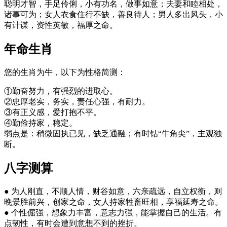
聪明才智，手足伶俐，小有功名，做事如意；夫妻和睦相处，
诸事可为；女人衣食住行不缺，善良待人；男人多出风头，小
有计谋，资性英敏，福厚之命。
年命生肖
您的生肖为牛，以下为性格简测：
①勤奋努力，有强烈的进取心。
②忠厚老实，务实，责任心强，有耐力。
③有正义感，爱打抱不平。
④勤俭持家，稳定。
弱点是：稍微固执已见，缺乏通融；有时钻“牛角尖”，主观独
断。
八字测算
● 为人刚直，不顺人情，财谷如意，六亲疏远，自立权衡，则
晚景胜前兴，创家之命，女人持家牲畜旺相，享福延寿之命。
● 个性倔强，想象力丰富，意志力强，能掌握自己的生活。有
点韧性，有时会遭到意想不到的挫折。