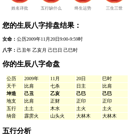
姓名详批
五行缺什么
终生运势
三生三世
您的生辰八字排盘结果：
女命：
公历2009年11月20日9:00-9:59时
八字：
己丑年 乙亥月 己巳日 己巳时
你的生辰八字命盘
公历
2009年
11月
20日
巳时
天干
比肩
七杀
日主
比肩
坤造
己丑
乙亥
己巳
己巳
地支
比肩
正财
正印
正印
五行
土土
木水
土火
土火
纳音
霹雳火
山头火
大林木
大林木
五行分析