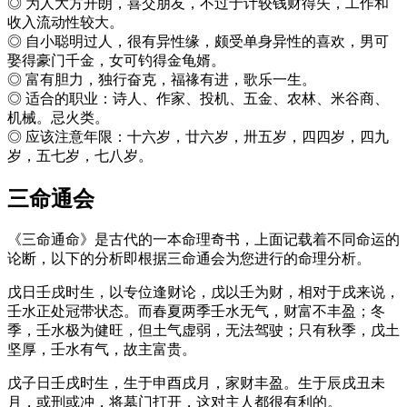
◎ 为人大方开朗，喜交朋友，不过于计较钱财得失，工作和
收入流动性较大。
◎ 自小聪明过人，很有异性缘，颇受单身异性的喜欢，男可
娶得豪门千金，女可钓得金龟婿。
◎ 富有胆力，独行奋克，福禒有进，歌乐一生。
◎ 适合的职业：诗人、作家、投机、五金、农林、米谷商、
机械。忌火类。
◎ 应该注意年限：十六岁，廿六岁，卅五岁，四四岁，四九
岁，五七岁，七八岁。
三命通会
《三命通命》是古代的一本命理奇书，上面记载着不同命运的
论断，以下的分析即根据三命通会为您进行的命理分析。
戊日壬戌时生，以专位逢财论，戊以壬为财，相对于戌来说，
壬水正处冠带状态。而春夏两季壬水无气，财富不丰盈；冬
季，壬水极为健旺，但土气虚弱，无法驾驶；只有秋季，戊土
坚厚，壬水有气，故主富贵。
戊子日壬戌时生，生于申酉戌月，家财丰盈。生于辰戌丑未
月，或刑或冲，将墓门打开，这对主人都很有利的。