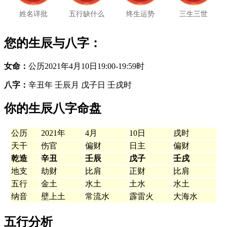
姓名详批
五行缺什么
终生运势
三生三世
您的生辰与八字：
女命：
公历2021年4月10日19:00-19:59时
八字：
辛丑年 壬辰月 戊子日 壬戌时
你的生辰八字命盘
公历
2021年
4月
10日
戌时
天干
伤官
偏财
日主
偏财
乾造
辛丑
壬辰
戊子
壬戌
地支
劫财
比肩
正财
比肩
五行
金土
水土
土水
水土
纳音
壁上土
常流水
霹雷火
大海水
五行分析