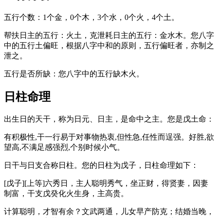
五行个数：1个金，0个木，3个水，0个火，4个土。
帮扶日主的五行：火土，克泄耗日主的五行：金水木。您八字
中的五行土偏旺，根据八字中和的原则，五行偏旺者，亦制之
泄之。
五行是否所缺：您八字中的五行缺木火。
日柱命理
出生日的天干，称为日元、日主，是命中之主。您是戊土命：
有积极性,干一行易于对事物热衷,但性急,任性而逞强。好胜,欲
望高,不满足感强烈,个别时候小气。
日干与日支合称日柱。您的日柱为戊子，日柱命理如下：
[戊子][上等]六秀日，主人聪明秀气，坐正财，得贤妻，因妻
制富，干支戊癸化火生身，主高贵。
计算聪明，才智有余？文武两通，儿女早产防克；结婚当晚，