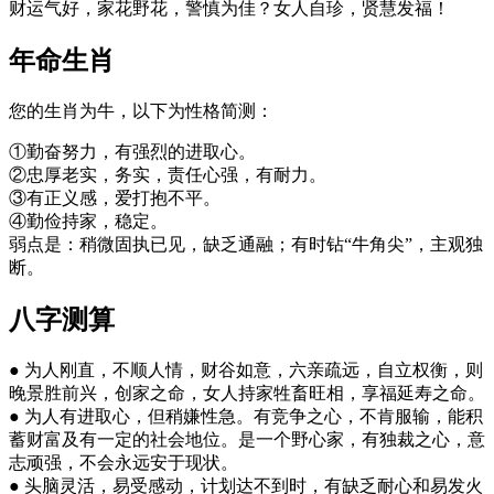
财运气好，家花野花，警慎为佳？女人自珍，贤慧发福！
年命生肖
您的生肖为牛，以下为性格简测：
①勤奋努力，有强烈的进取心。
②忠厚老实，务实，责任心强，有耐力。
③有正义感，爱打抱不平。
④勤俭持家，稳定。
弱点是：稍微固执已见，缺乏通融；有时钻“牛角尖”，主观独
断。
八字测算
● 为人刚直，不顺人情，财谷如意，六亲疏远，自立权衡，则
晚景胜前兴，创家之命，女人持家牲畜旺相，享福延寿之命。
● 为人有进取心，但稍嫌性急。有竞争之心，不肯服输，能积
蓄财富及有一定的社会地位。是一个野心家，有独裁之心，意
志顽强，不会永远安于现状。
● 头脑灵活，易受感动，计划达不到时，有缺乏耐心和易发火