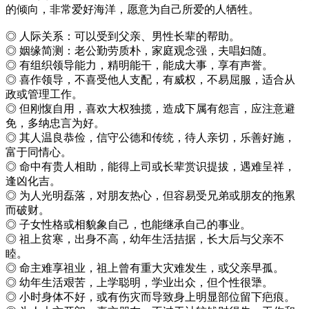
的倾向，非常爱好海洋，愿意为自己所爱的人牺牲。
◎ 人际关系：可以受到父亲、男性长辈的帮助。
◎ 姻缘简测：老公勤劳质朴，家庭观念强，夫唱妇随。
◎ 有组织领导能力，精明能干，能成大事，享有声誉。
◎ 喜作领导，不喜受他人支配，有威权，不易屈服，适合从
政或管理工作。
◎ 但刚愎自用，喜欢大权独揽，造成下属有怨言，应注意避
免，多纳忠言为好。
◎ 其人温良恭俭，信守公德和传统，待人亲切，乐善好施，
富于同情心。
◎ 命中有贵人相助，能得上司或长辈赏识提拔，遇难呈祥，
逢凶化吉。
◎ 为人光明磊落，对朋友热心，但容易受兄弟或朋友的拖累
而破财。
◎ 子女性格或相貌象自己，也能继承自己的事业。
◎ 祖上贫寒，出身不高，幼年生活拮据，长大后与父亲不
睦。
◎ 命主难享祖业，祖上曾有重大灾难发生，或父亲早孤。
◎ 幼年生活艰苦，上学聪明，学业出众，但个性很犟。
◎ 小时身体不好，或有伤灾而导致身上明显部位留下疤痕。