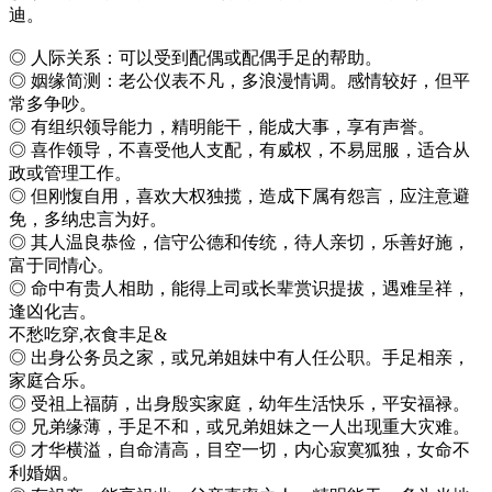
迪。
◎ 人际关系：可以受到配偶或配偶手足的帮助。
◎ 姻缘简测：老公仪表不凡，多浪漫情调。感情较好，但平
常多争吵。
◎ 有组织领导能力，精明能干，能成大事，享有声誉。
◎ 喜作领导，不喜受他人支配，有威权，不易屈服，适合从
政或管理工作。
◎ 但刚愎自用，喜欢大权独揽，造成下属有怨言，应注意避
免，多纳忠言为好。
◎ 其人温良恭俭，信守公德和传统，待人亲切，乐善好施，
富于同情心。
◎ 命中有贵人相助，能得上司或长辈赏识提拔，遇难呈祥，
逢凶化吉。
不愁吃穿,衣食丰足&
◎ 出身公务员之家，或兄弟姐妹中有人任公职。手足相亲，
家庭合乐。
◎ 受祖上福荫，出身殷实家庭，幼年生活快乐，平安福禄。
◎ 兄弟缘薄，手足不和，或兄弟姐妹之一人出现重大灾难。
◎ 才华横溢，自命清高，目空一切，内心寂寞狐独，女命不
利婚姻。