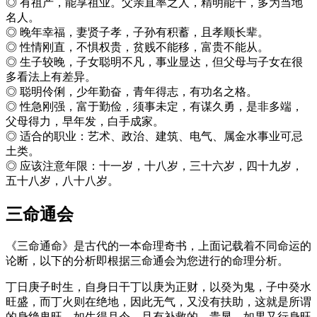
◎ 有祖产，能享祖业。父亲直率之人，精明能干，多为当地
名人。
◎ 晚年幸福，妻贤子孝，子孙有积蓄，且孝顺长辈。
◎ 性情刚直，不惧权贵，贫贱不能移，富贵不能从。
◎ 生子较晚，子女聪明不凡，事业显达，但父母与子女在很
多看法上有差异。
◎ 聪明伶俐，少年勤奋，青年得志，有功名之格。
◎ 性急刚强，富于勤俭，须事未定，有谋久勇，是非多端，
父母得力，早年发，白手成家。
◎ 适合的职业：艺术、政治、建筑、电气、属金水事业可忌
土类。
◎ 应该注意年限：十一岁，十八岁，三十六岁，四十九岁，
五十八岁，八十八岁。
三命通会
《三命通命》是古代的一本命理奇书，上面记载着不同命运的
论断，以下的分析即根据三命通会为您进行的命理分析。
丁日庚子时生，自身日干丁以庚为正财，以癸为鬼，子中癸水
旺盛，而丁火则在绝地，因此无气，又没有扶助，这就是所谓
的身绝鬼旺。如生得月令，且有补救的，贵显，如果又行身旺