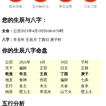
姓名详批
五行缺什么
终生运势
三生三世
您的生辰与八字：
女命：
公历2021年4月19日0:00-0:59时
八字：
辛丑年 壬辰月 丁酉日 庚子时
你的生辰八字命盘
公历
2021年
4月
19日
子时
天干
偏财
正官
日主
正财
乾造
辛丑
壬辰
丁酉
庚子
地支
食神
伤官
偏财
七杀
五行
金土
水土
火金
金水
纳音
壁上土
常流水
山下火
壁上土
五行分析