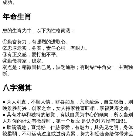
成功。
年命生肖
您的生肖为牛，以下为性格简测：
①勤奋努力，有强烈的进取心。
②忠厚老实，务实，责任心强，有耐力。
③有正义感，爱打抱不平。
④勤俭持家，稳定。
弱点是：稍微固执已见，缺乏通融；有时钻“牛角尖”，主观独
断。
八字测算
● 为人刚直，不顺人情，财谷如意，六亲疏远，自立权衡，则
晚景胜前兴，创家之命，女人持家牲畜旺相，享福延寿之命。
● 具有才华和独特的触觉，有以自我为中心的倾向，所以当别
人对你的计划有微辞时，第一个反应 是认为对方没有知识。
● 脑筋清楚，直觉好，仁慈亲爱，有魅力，具先见之明，身体
较柔弱，不可运动过度或过份劳累，努力和经验会给你带来启