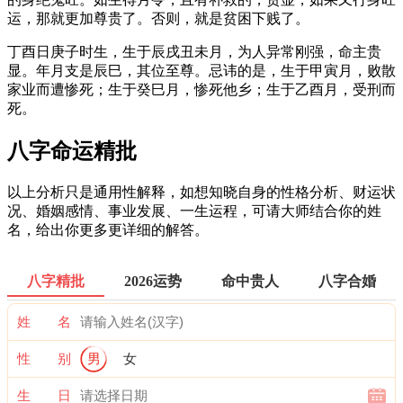
运，那就更加尊贵了。否则，就是贫困下贱了。
丁酉日庚子时生，生于辰戌丑未月，为人异常刚强，命主贵
显。年月支是辰巳，其位至尊。忌讳的是，生于甲寅月，败散
家业而遭惨死；生于癸巳月，惨死他乡；生于乙酉月，受刑而
死。
八字命运精批
以上分析只是通用性解释，如想知晓自身的性格分析、财运状
况、婚姻感情、事业发展、一生运程，可请大师结合你的姓
名，给出你更多更详细的解答。
八字精批
2026运势
命中贵人
八字合婚
姓 名
性 别
男
女
生 日