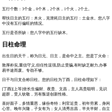
五行个数：3个金，0个木，2个水，1个火，2个土。
帮扶日主的五行：木火，克泄耗日主的五行：土金水。您八字
中没有五行偏旺的情况。
五行是否所缺：您八字中的五行缺木。
日柱命理
出生日的天干，称为日元、日主，是命中之主。您是丁火命：
敦厚朴实,重信守义,但任性逞强,防止受骗,有时缺乏耐力,办事
易半途而废。专劲不够。
日干与日支合称日柱。您的日柱为丁酉，日柱命理如下：
[丁酉][上等]坐长生偏财、夜贵、文昌，主人高贵聪明，见识
超群，受人钦敬，另有叛逆创新性格。
喜好面子，多情重恩，缘份奇特；利官近贵，初年劳累，身闲
心苦。晚年兴隆，子女有为；女人清秀吉昌，半夫半财，自立