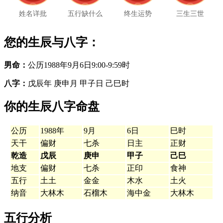
姓名详批
五行缺什么
终生运势
三生三世
您的生辰与八字：
男命：
公历1988年9月6日9:00-9:59时
八字：
戊辰年 庚申月 甲子日 己巳时
你的生辰八字命盘
公历
1988年
9月
6日
巳时
天干
偏财
七杀
日主
正财
乾造
戊辰
庚申
甲子
己巳
地支
偏财
七杀
正印
食神
五行
土土
金金
木水
土火
纳音
大林木
石榴木
海中金
大林木
五行分析