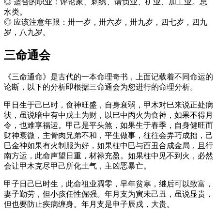
◎ 适合的职业：评论家、刺绣、请负业、矿业、加工业。忌
水类。
◎ 应该注意年限：卅一岁，卅六岁，卅九岁，四七岁，四九
岁，八九岁。
三命通会
《三命通命》是古代的一本命理奇书，上面记载着不同命运的
论断，以下的分析即根据三命通会为您进行的命理分析。
甲日生于己巳时，食神旺盛，自身衰弱，甲木对巳来说正处病
状，虽说暗中有中戊土为财，以巳中丙火为食神，如果不得月
令，也难享福运。甲己是平头煞，如果生于春季，自身健旺而
财神衰微，主骨肉兄弟不和，平生做事，往往会弄巧成拙，己
巳金神如果有火制服为好，如果柱中巳与酉丑合成金局，且行
南方运，此命声望日重，材禄充盈。如果柱中见不到火，必然
会让甲木克尽甲己所化土气，主凶恶暴亡。
甲子日己巳时生，此命祖业凋零，早年贫寒，继后可以致富，
妻子勤劳，但小孩任性倔强。年月支为寅未己丑，虽说显贵，
但也要防止疾病缠身。年月支是申子辰戌，大贵。