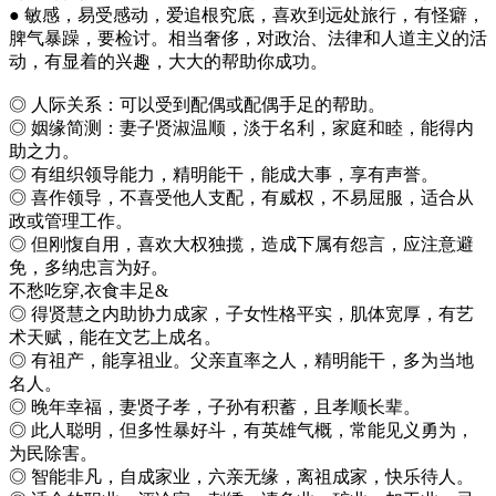
● 敏感，易受感动，爱追根究底，喜欢到远处旅行，有怪癖，
脾气暴躁，要检讨。相当奢侈，对政治、法律和人道主义的活
动，有显着的兴趣，大大的帮助你成功。
◎ 人际关系：可以受到配偶或配偶手足的帮助。
◎ 姻缘简测：妻子贤淑温顺，淡于名利，家庭和睦，能得内
助之力。
◎ 有组织领导能力，精明能干，能成大事，享有声誉。
◎ 喜作领导，不喜受他人支配，有威权，不易屈服，适合从
政或管理工作。
◎ 但刚愎自用，喜欢大权独揽，造成下属有怨言，应注意避
免，多纳忠言为好。
不愁吃穿,衣食丰足&
◎ 得贤慧之内助协力成家，子女性格平实，肌体宽厚，有艺
术天赋，能在文艺上成名。
◎ 有祖产，能享祖业。父亲直率之人，精明能干，多为当地
名人。
◎ 晚年幸福，妻贤子孝，子孙有积蓄，且孝顺长辈。
◎ 此人聪明，但多性暴好斗，有英雄气概，常能见义勇为，
为民除害。
◎ 智能非凡，自成家业，六亲无缘，离祖成家，快乐待人。