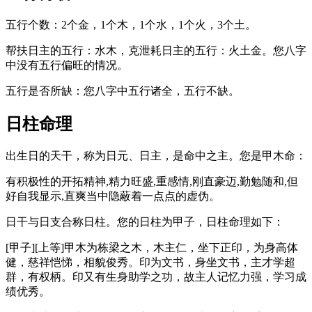
五行个数：2个金，1个木，1个水，1个火，3个土。
帮扶日主的五行：水木，克泄耗日主的五行：火土金。您八字
中没有五行偏旺的情况。
五行是否所缺：您八字中五行诸全，五行不缺。
日柱命理
出生日的天干，称为日元、日主，是命中之主。您是甲木命：
有积极性的开拓精神,精力旺盛,重感情,刚直豪迈,勤勉随和,但
好自我显示,直爽当中隐蔽着一点点的虚伪。
日干与日支合称日柱。您的日柱为甲子，日柱命理如下：
[甲子][上等]甲木为栋梁之木，木主仁，坐下正印，为身高体
健，慈祥恺悌，相貌俊秀。印为文书，身坐文书，主才学超
群，有权柄。印又有生身助学之功，故主人记忆力强，学习成
绩优秀。