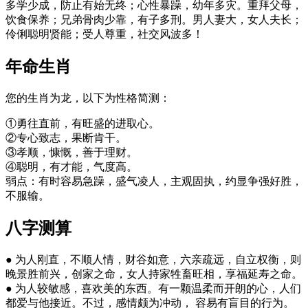
多学少成，防止有始无终；心性暴躁，幼年多灾。重拜父母，
饮食保养；兄弟骨肉少靠，有子多刑。男人妻大，女人夫长；
伶俐聪明贤能；受人尊重，社交风波多！
年命生肖
您的生肖为龙，以下为性格简测：
①勇往直前，有旺盛的进取心。
②专心致志，果断肯干。
③孝顺，慷慨，善于理财。
④聪明，有才能，气度高。
弱点：有时容易急躁，盛气凌人，主观固执，约显争强好胜，
不服输。
八字测算
● 为人刚直，不顺人情，财谷如意，六亲疏远，自立权衡，则
晚景胜前兴，创家之命，女人持家牲畜旺相，享福延寿之命。
● 为人较敏感，喜欢美的东西。有一颗温柔而开朗的心，人们
都爱与他接近。不过，感情颇为冲动， 容易有盲目的行为。