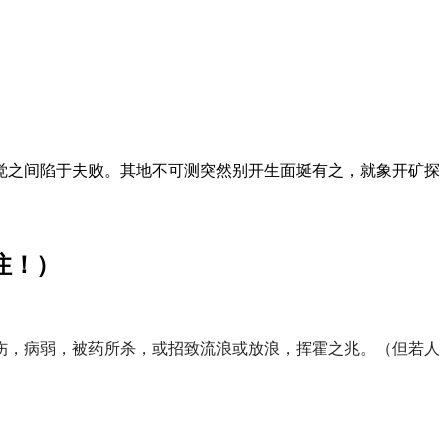
之间陷于夫败。其地不可测突然别开生面埏有之，就象开矿探
注！）
伤，病弱，被药所杀，或招致流浪或放浪，挥霍之兆。（但若人