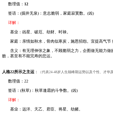
数理值：
12
签语：(掘井无泉)：意志脆弱，家庭寂寞数。(凶)
详解：
基业：凶星、破厄、劫财、时禄。
家庭：亲情如秋水，骨肉似寒炭，施恩招怨。宜提高气节 健
含义：有无理伸张之象，不顾脆弱之力，企图做无能力做的事
败，甚至有不能完寿的悲运。
人格22所示之主运
：
（代表24-48岁人生颠峰期运势以及个性、才
数理值：22
签语：(秋草)：秋草逢霜的斗争数。(凶)
详解：
基业：远洋、天乙、君臣、将星、劫赌。