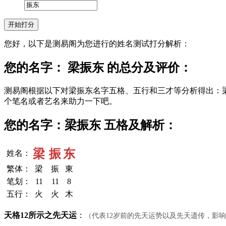
您好，以下是测易阁为您进行的姓名测试打分解析：
您的名字： 梁振东 的总分及评价：
测易阁根据以下对梁振东名字五格、五行和三才等分析得出：
个笔名或者艺名来助力一下吧。
您的名字：梁振东 五格及解析：
梁
振
东
姓名：
繁体：
梁
振
東
笔划：
11
11
8
五行：
火
火
木
天格12所示之先天运
：
（代表12岁前的先天运势以及先天遗传，影