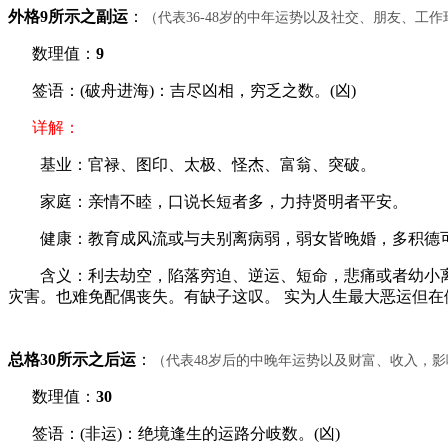
外格9所示之副运
：
（代表36-48岁的中年运势以及社交、朋友、工
数理值：
9
签语：(破舟进海)：吉尽凶相，穷乏之数。(凶)
详解：
基业：官禄、图印、太极、怪杰、富翁、突破。
家庭：亲情不睦，口说长短者多，力持贤明者平安。
健康：教育成风流或与夫别离病弱，弱女皆晚婚，多积德
含义：利去劫空，陷落穷迫、逆运、短命，悲痛或者幼小离
灾害。也难免配偶丧失。有缺子这叹。 实为人生最大恶运但在
总格30所示之后运
：
（代表48岁后的中晚年运势以及财富、收入，
数理值：
30
签语：(非运)：绝境逢生的运路分岐数。(凶)