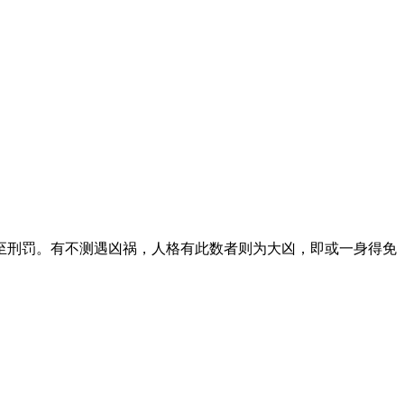
刑罚。有不测遇凶祸，人格有此数者则为大凶，即或一身得免