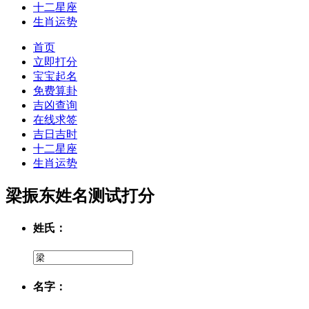
十二星座
生肖运势
首页
立即打分
宝宝起名
免费算卦
吉凶查询
在线求签
吉日吉时
十二星座
生肖运势
梁振东姓名测试打分
姓氏：
名字：