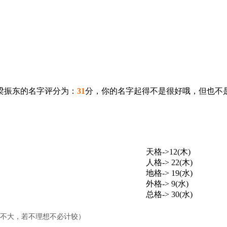
梁振东的名字评分为：
31
分，你的名字起得不是很好哦，但也不
天格->12(木)
人格-> 22(木)
地格-> 19(水)
外格-> 9(水)
总格-> 30(水)
响不大，若不理想不必计较）