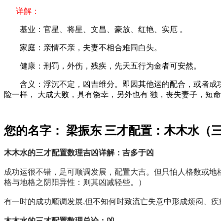
详解：
基业：官星、将星、文昌、豪放、红艳、实厄 。
家庭：亲情不亲，夫妻不相合难同白头。
健康：刑罚，外伤，残疾，先天五行为金者可安然。
含义：浮沉不定，凶吉维分。即因其他运的配合，或者成功
险一样， 大成大败，具有饶幸，另外也有 独，丧失妻子，短
您的名字： 梁振东 三才配置：木木水（
木木水的三才配置数理吉凶详解：吉多于凶
成功运很不错，足可顺调发展，配置大吉。但只怕人格数或地
格与地格之阴阳异性：则其凶减轻些。）
有一时的成功顺调发展,但不知何时致流亡失意中形成烦闷、
木木水的三才配置数理总论：凶