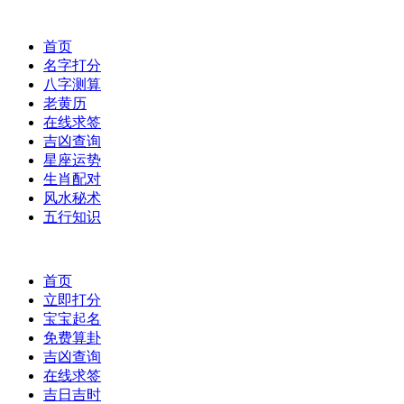
首页
名字打分
八字测算
老黄历
在线求签
吉凶查询
星座运势
生肖配对
风水秘术
五行知识
首页
立即打分
宝宝起名
免费算卦
吉凶查询
在线求签
吉日吉时