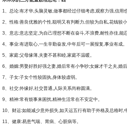
1、总论:有才华,头脑灵敏,做事都经过仔细考虑,观察力强,信
2、性格:善良优雅的个性,聪明又有判断力,但较为自私,花钱较
3、意志:意志坚定,为自己理想不断在奋斗,不浪费,耐性亦佳,能
4、事业:有进取心,一生辛勤奋发,中年后可一展报复,事业有成
5、家庭:父母缘薄,夫妻不甚和睦,家庭不温暖。
6、婚姻:男娶好胜好强之妻,婚后常有小争吵;女嫁才干之夫,婚
7、子女:子女个性较固执,身体较虚弱。
8、社交:外缘好,社交普通,人际关系尚称圆满。
9、精神:常有烦事来困扰,精神生活常在不安定中。
10、财运:如能减少意外损失,如天运五行有助于外格及总格时
11、健康:易患气喘、胃病、心脏病等。