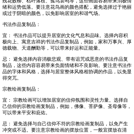
残花败柳、枯叶落枝、孤鸟哀鸣等，这些画面容易带来消极情
绪和运势低落。要注意花鸟画的颜色搭配，避免选择过于艳丽
或过于阴暗的颜色，以免影响居室的和谐气场。
书法作品复制品：
宜： 书法作品可以提升居室的文化气息和品味。选择内容积
极向上、寓意吉祥的书法作品复制品，例如，家和万事兴、厚
德载物、天道酬勤等，可以带来好运和正能量。
忌： 避免选择内容消极悲观、带有诅咒或恶意的书法作品复
制品，这些内容容易带来负面情绪和不良影响。要注意书法作
品的字体和风格，选择与居室整体风格相协调的作品，以免显
得突兀。
宗教绘画复制品：
宜： 宗教绘画可以增加居室的信仰氛围和灵性力量。选择自
己信仰的宗教绘画复制品，例如，佛像、菩萨像、圣母像等，
可以带来平安和庇佑。
忌： 避免选择与自己信仰不符的宗教绘画复制品，以免产生
冲突或不适。要注意宗教绘画的摆放位置，一般宜摆放在清