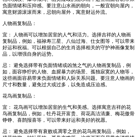
负面情绪和压抑感。要注意山水画的朝向，一般宜朝向屋内，
寓意财源滚滚而来，忌朝向屋外，寓意财运外流。
人物画复制品：
宜： 人物画可以增加居室的人气和活力。选择吉祥的人物画
复制品，例如，福禄寿三星、八仙过海、仕女图等，可以带来
好运和祝福。可以根据自己的生肖选择相关的守护神画像复制
品，以增强自身的运势。
忌： 避免选择带有负面情绪或凶煞之气的人物画复制品，例
如，面容狰狞的人物、血腥暴力的场景、孤独寂寞的人物等，
这些画面容易带来负面情绪和人际关系问题。要注意人物画的
尺寸和数量，避免过大或过多，以免造成压迫感。
花鸟画复制品：
宜： 花鸟画可以增加居室的生气和美感。选择寓意吉祥的花
鸟画复制品，例如，牡丹花开富贵、荷花高洁清廉、梅花傲骨
铮铮、喜鹊报喜等，可以带来好运和美好的祝愿。
忌： 避免选择带有衰败或凋零之意的花鸟画复制品，例如，