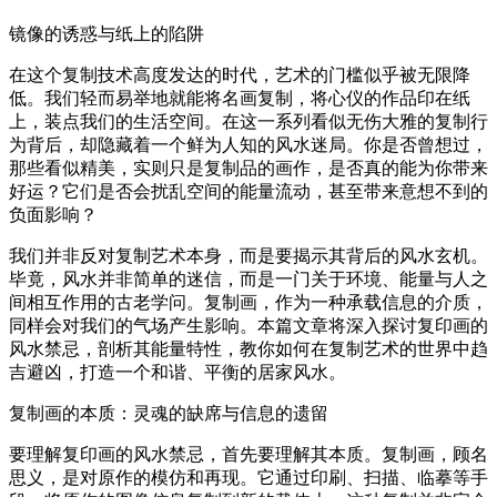
镜像的诱惑与纸上的陷阱
在这个复制技术高度发达的时代，艺术的门槛似乎被无限降
低。我们轻而易举地就能将名画复制，将心仪的作品印在纸
上，装点我们的生活空间。在这一系列看似无伤大雅的复制行
为背后，却隐藏着一个鲜为人知的风水迷局。你是否曾想过，
那些看似精美，实则只是复制品的画作，是否真的能为你带来
好运？它们是否会扰乱空间的能量流动，甚至带来意想不到的
负面影响？
我们并非反对复制艺术本身，而是要揭示其背后的风水玄机。
毕竟，风水并非简单的迷信，而是一门关于环境、能量与人之
间相互作用的古老学问。复制画，作为一种承载信息的介质，
同样会对我们的气场产生影响。本篇文章将深入探讨复印画的
风水禁忌，剖析其能量特性，教你如何在复制艺术的世界中趋
吉避凶，打造一个和谐、平衡的居家风水。
复制画的本质：灵魂的缺席与信息的遗留
要理解复印画的风水禁忌，首先要理解其本质。复制画，顾名
思义，是对原作的模仿和再现。它通过印刷、扫描、临摹等手