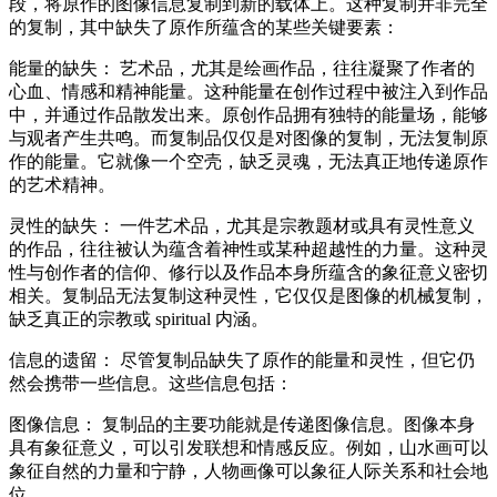
段，将原作的图像信息复制到新的载体上。这种复制并非完全
的复制，其中缺失了原作所蕴含的某些关键要素：
能量的缺失： 艺术品，尤其是绘画作品，往往凝聚了作者的
心血、情感和精神能量。这种能量在创作过程中被注入到作品
中，并通过作品散发出来。原创作品拥有独特的能量场，能够
与观者产生共鸣。而复制品仅仅是对图像的复制，无法复制原
作的能量。它就像一个空壳，缺乏灵魂，无法真正地传递原作
的艺术精神。
灵性的缺失： 一件艺术品，尤其是宗教题材或具有灵性意义
的作品，往往被认为蕴含着神性或某种超越性的力量。这种灵
性与创作者的信仰、修行以及作品本身所蕴含的象征意义密切
相关。复制品无法复制这种灵性，它仅仅是图像的机械复制，
缺乏真正的宗教或 spiritual 内涵。
信息的遗留： 尽管复制品缺失了原作的能量和灵性，但它仍
然会携带一些信息。这些信息包括：
图像信息： 复制品的主要功能就是传递图像信息。图像本身
具有象征意义，可以引发联想和情感反应。例如，山水画可以
象征自然的力量和宁静，人物画像可以象征人际关系和社会地
位。