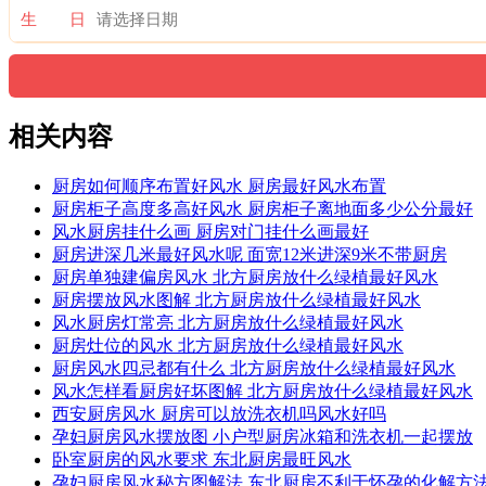
生 日
相关内容
厨房如何顺序布置好风水 厨房最好风水布置
厨房柜子高度多高好风水 厨房柜子离地面多少公分最好
风水厨房挂什么画 厨房对门挂什么画最好
厨房进深几米最好风水呢 面宽12米进深9米不带厨房
厨房单独建偏房风水 北方厨房放什么绿植最好风水
厨房摆放风水图解 北方厨房放什么绿植最好风水
风水厨房灯常亮 北方厨房放什么绿植最好风水
厨房灶位的风水 北方厨房放什么绿植最好风水
厨房风水四忌都有什么 北方厨房放什么绿植最好风水
风水怎样看厨房好坏图解 北方厨房放什么绿植最好风水
西安厨房风水 厨房可以放洗衣机吗风水好吗
孕妇厨房风水摆放图 小户型厨房冰箱和洗衣机一起摆放
卧室厨房的风水要求 东北厨房最旺风水
孕妇厨房风水秘方图解法 东北厨房不利于怀孕的化解方