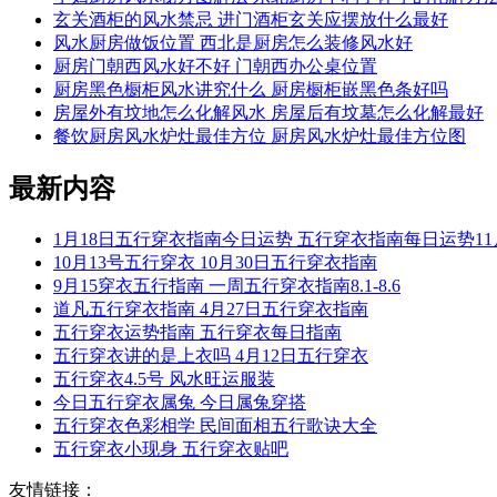
玄关酒柜的风水禁忌 进门酒柜玄关应摆放什么最好
风水厨房做饭位置 西北是厨房怎么装修风水好
厨房门朝西风水好不好 门朝西办公桌位置
厨房黑色橱柜风水讲究什么 厨房橱柜嵌黑色条好吗
房屋外有坟地怎么化解风水 房屋后有坟墓怎么化解最好
餐饮厨房风水炉灶最佳方位 厨房风水炉灶最佳方位图
最新内容
1月18日五行穿衣指南今日运势 五行穿衣指南每日运势11
10月13号五行穿衣 10月30日五行穿衣指南
9月15穿衣五行指南 一周五行穿衣指南8.1-8.6
道凡五行穿衣指南 4月27日五行穿衣指南
五行穿衣运势指南 五行穿衣每日指南
五行穿衣讲的是上衣吗 4月12日五行穿衣
五行穿衣4.5号 风水旺运服装
今日五行穿衣属兔 今日属兔穿搭
五行穿衣色彩相学 民间面相五行歌诀大全
五行穿衣小现身 五行穿衣贴吧
友情链接：