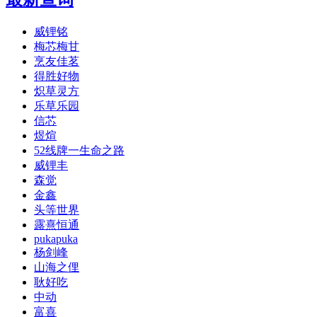
威锂铭
梅芯梅甘
烹友佳茗
得胜好物
炽草灵方
乐草乐园
信芯
煜煊
52线牌一生命之路
威锂丰
森觉
金鑫
头等世界
露熹恒通
pukapuka
杨剑峰
山海之俚
耿好吃
中动
富喜