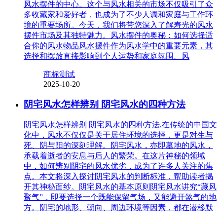
风水摆件的中心。这个与风水相关的市场不仅吸引了众
多收藏家和爱好者，也成为了不少人调和家庭与工作环
境的重要场所。今天，我们将带您深入了解寿光的风水
摆件市场及其独特魅力。风水摆件的奥秘：如何选择适
合你的风水物品风水摆件作为风水学中的重要元素，其
选择和摆放直接影响到个人运势和家庭氛围。风
商标测试
2025-10-20
阴宅风水怎样辨别 阴宅风水的四种方法
阴宅风水怎样辨别 阴宅风水的四种方法,在传统的中国文
化中，风水不仅仅是关于居住环境的选择，更是对生与
死、阴与阳的深刻理解。阴宅风水，亦即墓地的风水，
承载着逝者的安息与后人的繁荣。在这片神秘的领域
中，如何辨别阴宅的风水优劣，成为了许多人关注的焦
点。本文将深入探讨阴宅风水的判断标准，帮助读者揭
开其神秘面纱。阴宅风水的基本原则阴宅风水讲究“藏风
聚气”，即要选择一个既能保留气场，又能避开煞气的地
方。阴宅的地形、朝向、周边环境等因素，都在潜移默