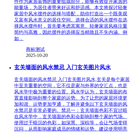
件作为家居装饰的重要组成部分，能够有效提升家居的
能量场，为居住者带来好运和舒适感。本文将探讨轻奢
家居中风水摆件的选择与搭配，助你打造出一个既美观
又富有风水意义的居住空间。选择合适的风水摆件在选
择风水摆件时，首先要考虑其寓意。轻奢家居风格注重
简约与高雅，因此摆件的选择应当精致且不失内涵。例
如，
商标测试
2025-10-20
玄关墙面的风水禁忌 入门玄关图片风水
玄关墙面的风水禁忌 入门玄关图片风水,玄关是每个家居
中至关重要的空间，它不仅是家与外界的交汇点，也是
风水学中极为重要的位置。风水学认为，玄关墙面的布
置直接影响到整个家庭的运势。为了让您的家居环境更
加和谐、运势更加亨通，了解并避免以下玄关墙面的风
水禁忌是非常必要的。禁忌一：玄关墙面色彩不宜过暗
在风水学中，玄关墙面的色彩会影响到整个家的气场。
使用过于暗沉的色彩，如深黑、深棕等，会让气场变得
沉闷，从而影响家庭成员的情绪和运势。建议使用明亮