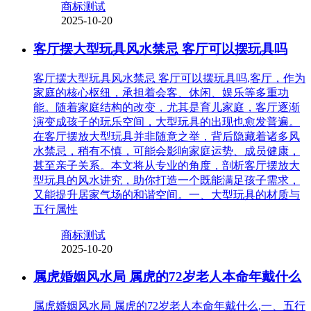
商标测试
2025-10-20
客厅摆大型玩具风水禁忌 客厅可以摆玩具吗
客厅摆大型玩具风水禁忌 客厅可以摆玩具吗,客厅，作为
家庭的核心枢纽，承担着会客、休闲、娱乐等多重功
能。随着家庭结构的改变，尤其是育儿家庭，客厅逐渐
演变成孩子的玩乐空间，大型玩具的出现也愈发普遍。
在客厅摆放大型玩具并非随意之举，背后隐藏着诸多风
水禁忌，稍有不慎，可能会影响家庭运势、成员健康，
甚至亲子关系。本文将从专业的角度，剖析客厅摆放大
型玩具的风水讲究，助你打造一个既能满足孩子需求，
又能提升居家气场的和谐空间。一、大型玩具的材质与
五行属性
商标测试
2025-10-20
属虎婚姻风水局 属虎的72岁老人本命年戴什么
属虎婚姻风水局 属虎的72岁老人本命年戴什么,一、五行