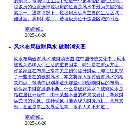
的禁忌，帮助你在生活中创造一个更和谐的居住空间。
垃圾房的位置选择垃圾房的位置是风水中最为关键的因
素之一。通常情况下，垃圾房应远离主要的生活区域，
如卧室、厨房和客厅。若垃圾房位于这些区域的附近
商标测试
2025-10-20
风水布局破财风水 破财消灾图
风水布局破财风水 破财消灾图,在中国传统文化中，风水
被视为影响人们生活的重要因素，特别是在财运方面。
许多家庭在布局上常常关注如何提升财运，却往往忽视
了一些潜在的破财风水。本文将深入探讨破财风水的相
关知识，帮助你识别和避免那些可能影响财运的布局，
确保家中财富源源不断。什么是破财风水？破财风水是
指在居住环境中，由于某些不当的布局或设计，导致财
运受损的现象。这种现象可能表现为财务危机、意外支
出，甚至是事业发展受阻等。很多人并不知道，
商标测试
2025-10-20