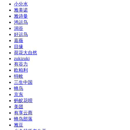
小分水
雅美诺
雅诗曼
鸿运鸟
润谷
好运鸟
嘉薇
目缘
荷花大自然
zukizuki
有谷力
欧柏利
特畋
三生中国
蜂鸟
京东
蚂蚁花呗
美团
有享云商
蜂鸟部落
雅豆