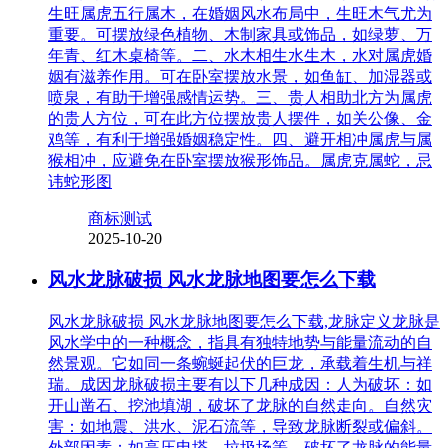
生旺属虎五行属木，在婚姻风水布局中，生旺木气尤为
重要。可摆放绿色植物、木制家具或饰品，如绿萝、万
年青、红木桌椅等。二、水木相生水生木，水对属虎婚
姻有滋养作用。可在卧室摆放水景，如鱼缸、加湿器或
喷泉，有助于增强感情运势。三、贵人相助北方为属虎
的贵人方位，可在此方位摆放贵人摆件，如关公像、金
鸡等，有利于增强婚姻稳定性。四、避开相冲属虎与属
猴相冲，应避免在卧室摆放猴形饰品。属虎克属蛇，忌
讳蛇形图
商标测试
2025-10-20
风水龙脉破损 风水龙脉地图要怎么下载
风水龙脉破损 风水龙脉地图要怎么下载,龙脉定义龙脉是
风水学中的一种概念，指具有独特地势与能量流动的自
然景观。它如同一条蜿蜒起伏的巨龙，承载着生机与祥
瑞。成因龙脉破损主要有以下几种成因：人为破坏：如
开山凿石、挖池填湖，破坏了龙脉的自然走向。自然灾
害：如地震、洪水、泥石流等，导致龙脉断裂或偏斜。
外部因素：如高压电塔、垃圾场等，破坏了龙脉的能量