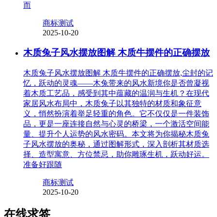
而
商标测试
2025-10-20
木质兔子风水摆放图解 木质牛摆件的正确摆放
木质兔子风水摆放图解 木质牛摆件的正确摆放,尘封的记
忆，跃动的灵魂——木兔带来的风水新境你是否曾凝视
着木质工艺品，感受到其中蕴藏的温润与生机？在现代
家居风水布局中，木质兔子以其独特的材质和象征意
义，悄然扮演着举足轻重的角色。它不仅仅是一件装饰
品，更是一座连接自然与心灵的桥梁，一个激活空间能
量、提升个人运势的风水密码。本文将为你揭秘木质兔
子风水摆放的奥秘，通过图解形式，深入剖析其材质选
择、造型寓意、方位禁忌，助你雕琢生机，跃动好运。
准备好跟随
商标测试
2025-10-20
在线求签