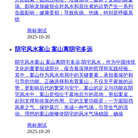
场。影响龙脉破损会对风水和居住者的运势产生一系列
负面影响：健康受损：导致疾病、伤痛，特别是呼吸系
统
商标测试
2025-10-20
阴宅风水案山 案山离阴宅多远
阴宅风水案山 案山离阴宅多远,阴宅风水，作为中国传统
文化的重要组成部分，蕴含着深厚的哲理和实践经验。
其中，案山作为风水布局中的关键要素，承担着保护和
引导的功能。正确选择和布置案山，不仅关乎家族的运
势，更影响后代的繁荣与安宁。案山的定义与功能在阴
宅风水中，案山是指位于墓地后方的高地，形似案桌，
起到支撑和依靠的作用。它的主要功能是：一方面阻挡
风寒之气，保护墓穴；形成一种气场，引导生气的流
动。理想的案山能够使阴宅的风水气场稳固，确保
商标测试
2025-10-20