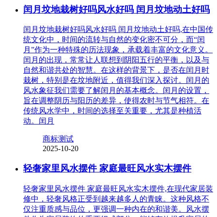
闰月坟地栽树好吗风水好吗 闰月坟地动土好吗
闰月坟地栽树好吗风水好吗 闰月坟地动土好吗,在中国传
统文化中，时间的流转与自然的变化密不可分，而“闰
月”作为一种特殊的历法现象，承载着丰富的文化意义。
闰月的出现，常常让人联想到阴阳五行的平衡，以及与
自然和谐共处的智慧。在这样的背景下，是否在闰月时
栽树，特别是在坟地附近，值得我们深入探讨。闰月的
风水象征我们需要了解闰月的基本概念。闰月的设置，
旨在调整阴历与阳历的差异，使得农时与节气相符。在
传统风水学中，时间的选择至关重要，尤其是种植活
动。闰月
商标测试
2025-10-20
轻奢家里风水摆件 家庭最旺风水实木摆件
轻奢家里风水摆件 家庭最旺风水实木摆件,在现代家居装
修中，轻奢风格正受到越来越多人的青睐。这种风格不
仅注重质感与品位，更强调一种内在的和谐美。风水摆