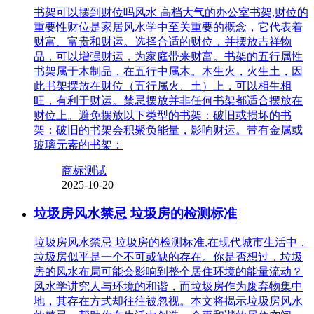
书架可以摆到财位吗风水 高档大气的办公室书架,财位的
重要性财位是家居风水学中至关重要的概念，它代表着
财富、富贵和财运。选择合适的财位，并摆放吉祥物
品，可以增强财运，为家庭带来财富。书架的五行属性
书架属于木制品，在五行中属木。木生火，火生土，因
此书架摆放在财位（五行属火、土）上，可以相生相
旺，有利于财运。禁忌摆放并非任何书架都适合摆放在
财位上。避免摆放以下类型的书架：破旧或损坏的书
架：破旧的书架会积聚负能量，影响财运。带有金属或
玻璃元素的书架：
商标测试
2025-10-20
垃圾房风水禁忌 垃圾房的检测标准
垃圾房风水禁忌 垃圾房的检测标准,在现代城市生活中，
垃圾房似乎是一个不可或缺的存在。你是否想过，垃圾
房的风水布局可能会影响到整个居住环境的能量流动？
风水学讲究人与环境的和谐，而垃圾房作为废弃物集中
地，其存在方式却往往被忽视。本文将揭示垃圾房风水