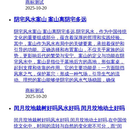
商标测试
2025-10-20
阴宅风水案山 案山离阴宅多远
阴宅风水案山 案山离阴宅多远,阴宅风水，作为中国传统
文化的重要组成部分，蕴含着深厚的哲理和实践经验。
其中，案山作为风水布局中的关键要素，承担着保护和
引导的功能。正确选择和布置案山，不仅关乎家族的运
势，更影响后代的繁荣与安宁。案山的定义与功能在阴
宅风水中，案山是指位于墓地后方的高地，形似案桌，
起到支撑和依靠的作用。它的主要功能是：一方面阻挡
风寒之气，保护墓穴；形成一种气场，引导生气的流
动。理想的案山能够使阴宅的风水气场稳固，确保
商标测试
2025-10-20
闰月坟地栽树好吗风水好吗 闰月坟地动土好吗
闰月坟地栽树好吗风水好吗 闰月坟地动土好吗,在中国传
统文化中，时间的流转与自然的变化密不可分，而“闰