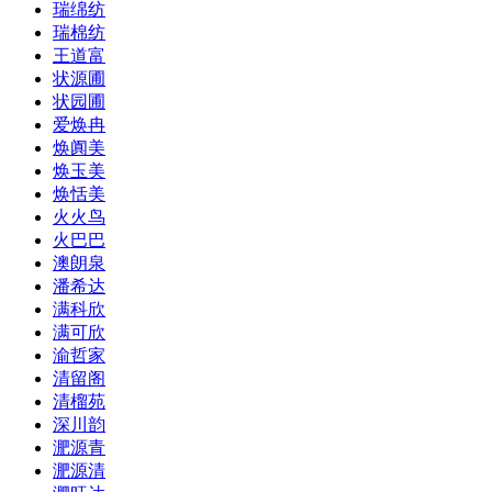
瑞绵纺
瑞棉纺
王道富
状源圃
状园圃
爱焕冉
焕阗美
焕玉美
焕恬美
火火鸟
火巴巴
澳朗泉
潘希达
满科欣
满可欣
渝哲家
清留阁
清榴苑
深川韵
淝源青
淝源清