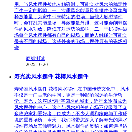
用。当风水摆件被他人触碰时，可能会对风水的稳定性
产生一定的影响。一、泄露风水能量风水摆件会聚集和
释放能量，为家中带来特定的磁场。当他人触碰摆件
时，会打乱其能量场，导致能量外泄。这可能会削弱摆
件的风水功效，降低其对运势的影响。二、干扰摆件磁
场每个风水摆件都有自己的磁场，而他人触碰时可能会
带来不同的磁场。这些外来的磁场与摆件原有的磁场相
碰
商标测试
2025-10-20
寿光卖风水摆件 花樽风水摆件
寿光卖风水摆件 花樽风水摆件,在中国传统文化中，风水
不仅是一门古老的学问，更是一种影响深远的生活哲
学。寿光，这座以“寿”字闻名的城市，近年来逐渐成为
风水摆件的中心。这个与风水相关的市场不仅吸引了众
多收藏家和爱好者，也成为了不少人调和家庭与工作环
境的重要场所。今天，我们将带您深入了解寿光的风水
摆件市场及其独特魅力。风水摆件的奥秘：如何选择适