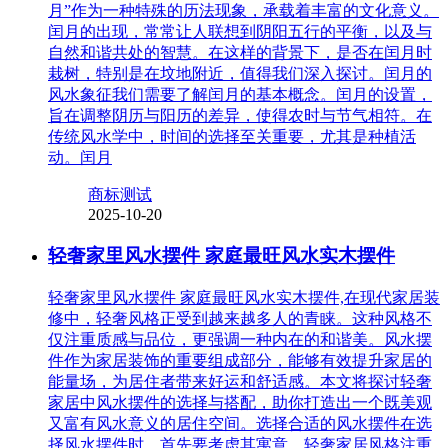
月”作为一种特殊的历法现象，承载着丰富的文化意义。
闰月的出现，常常让人联想到阴阳五行的平衡，以及与
自然和谐共处的智慧。在这样的背景下，是否在闰月时
栽树，特别是在坟地附近，值得我们深入探讨。闰月的
风水象征我们需要了解闰月的基本概念。闰月的设置，
旨在调整阴历与阳历的差异，使得农时与节气相符。在
传统风水学中，时间的选择至关重要，尤其是种植活
动。闰月
商标测试
2025-10-20
轻奢家里风水摆件 家庭最旺风水实木摆件
轻奢家里风水摆件 家庭最旺风水实木摆件,在现代家居装
修中，轻奢风格正受到越来越多人的青睐。这种风格不
仅注重质感与品位，更强调一种内在的和谐美。风水摆
件作为家居装饰的重要组成部分，能够有效提升家居的
能量场，为居住者带来好运和舒适感。本文将探讨轻奢
家居中风水摆件的选择与搭配，助你打造出一个既美观
又富有风水意义的居住空间。选择合适的风水摆件在选
择风水摆件时，首先要考虑其寓意。轻奢家居风格注重