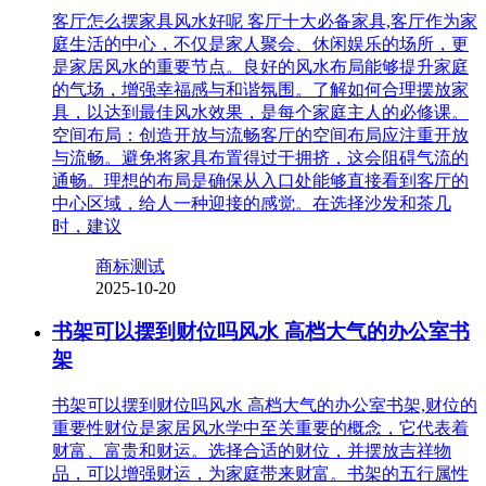
客厅怎么摆家具风水好呢 客厅十大必备家具,客厅作为家
庭生活的中心，不仅是家人聚会、休闲娱乐的场所，更
是家居风水的重要节点。良好的风水布局能够提升家庭
的气场，增强幸福感与和谐氛围。了解如何合理摆放家
具，以达到最佳风水效果，是每个家庭主人的必修课。
空间布局：创造开放与流畅客厅的空间布局应注重开放
与流畅。避免将家具布置得过于拥挤，这会阻碍气流的
通畅。理想的布局是确保从入口处能够直接看到客厅的
中心区域，给人一种迎接的感觉。在选择沙发和茶几
时，建议
商标测试
2025-10-20
书架可以摆到财位吗风水 高档大气的办公室书
架
书架可以摆到财位吗风水 高档大气的办公室书架,财位的
重要性财位是家居风水学中至关重要的概念，它代表着
财富、富贵和财运。选择合适的财位，并摆放吉祥物
品，可以增强财运，为家庭带来财富。书架的五行属性