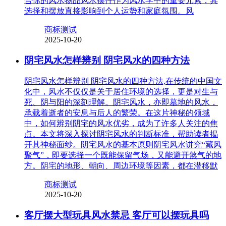
合你的风水物品风水摆件作为风水学中的重要元素，其
选择和摆放直接影响到个人运势和家庭氛围。风
商标测试
2025-10-20
阴宅风水怎样辨别 阴宅风水的四种方法
阴宅风水怎样辨别 阴宅风水的四种方法,在传统的中国文
化中，风水不仅仅是关于居住环境的选择，更是对生与
死、阴与阳的深刻理解。阴宅风水，亦即墓地的风水，
承载着逝者的安息与后人的繁荣。在这片神秘的领域
中，如何辨别阴宅的风水优劣，成为了许多人关注的焦
点。本文将深入探讨阴宅风水的判断标准，帮助读者揭
开其神秘面纱。阴宅风水的基本原则阴宅风水讲究“藏风
聚气”，即要选择一个既能保留气场，又能避开煞气的地
方。阴宅的地形、朝向、周边环境等因素，都在潜移默
商标测试
2025-10-20
客厅摆大型玩具风水禁忌 客厅可以摆玩具吗