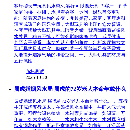
客厅摆大型玩具风水禁忌 客厅可以摆玩具吗,客厅，作为
家庭的核心枢纽，承担着会客、休闲、娱乐等多重功
能。随着家庭结构的改变，尤其是育儿家庭，客厅逐渐
演变成孩子的玩乐空间，大型玩具的出现也愈发普遍。
在客厅摆放大型玩具并非随意之举，背后隐藏着诸多风
水禁忌，稍有不慎，可能会影响家庭运势、成员健康，
甚至亲子关系。本文将从专业的角度，剖析客厅摆放大
型玩具的风水讲究，助你打造一个既能满足孩子需求，
又能提升居家气场的和谐空间。一、大型玩具的材质与
五行属性
商标测试
2025-10-20
属虎婚姻风水局 属虎的72岁老人本命年戴什么
属虎婚姻风水局 属虎的72岁老人本命年戴什么,一、五行
生旺属虎五行属木，在婚姻风水布局中，生旺木气尤为
重要。可摆放绿色植物、木制家具或饰品，如绿萝、万
年青、红木桌椅等。二、水木相生水生木，水对属虎婚
姻有滋养作用。可在卧室摆放水景，如鱼缸、加湿器或