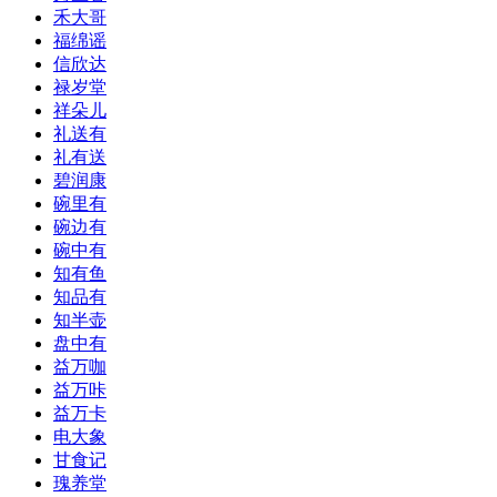
禾大哥
福绵谣
信欣达
禄岁堂
祥朵儿
礼送有
礼有送
碧润康
碗里有
碗边有
碗中有
知有鱼
知品有
知半壶
盘中有
益万咖
益万咔
益万卡
电大象
甘食记
瑰养堂