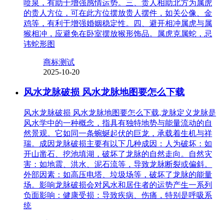
喷泉，有助于增强感情运势。三、贵人相助北方为属虎
的贵人方位，可在此方位摆放贵人摆件，如关公像、金
鸡等，有利于增强婚姻稳定性。四、避开相冲属虎与属
猴相冲，应避免在卧室摆放猴形饰品。属虎克属蛇，忌
讳蛇形图
商标测试
2025-10-20
风水龙脉破损 风水龙脉地图要怎么下载
风水龙脉破损 风水龙脉地图要怎么下载,龙脉定义龙脉是
风水学中的一种概念，指具有独特地势与能量流动的自
然景观。它如同一条蜿蜒起伏的巨龙，承载着生机与祥
瑞。成因龙脉破损主要有以下几种成因：人为破坏：如
开山凿石、挖池填湖，破坏了龙脉的自然走向。自然灾
害：如地震、洪水、泥石流等，导致龙脉断裂或偏斜。
外部因素：如高压电塔、垃圾场等，破坏了龙脉的能量
场。影响龙脉破损会对风水和居住者的运势产生一系列
负面影响：健康受损：导致疾病、伤痛，特别是呼吸系
统