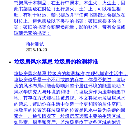
书架属于木制品，在五行中属木。木生火，火生土，因
此书架摆放在财位（五行属火、土）上，可以相生相
旺，有利于财运。禁忌摆放并非任何书架都适合摆放在
财位上。避免摆放以下类型的书架：破旧或损坏的书
架：破旧的书架会积聚负能量，影响财运。带有金属或
玻璃元素的书架：
商标测试
2025-10-20
垃圾房风水禁忌 垃圾房的检测标准
垃圾房风水禁忌 垃圾房的检测标准,在现代城市生活中，
垃圾房似乎是一个不可或缺的存在。你是否想过，垃圾
房的风水布局可能会影响到整个居住环境的能量流动？
风水学讲究人与环境的和谐，而垃圾房作为废弃物集中
地，其存在方式却往往被忽视。本文将揭示垃圾房风水
的禁忌，帮助你在生活中创造一个更和谐的居住空间。
垃圾房的位置选择垃圾房的位置是风水中最为关键的因
素之一。通常情况下，垃圾房应远离主要的生活区域，
如卧室、厨房和客厅。若垃圾房位于这些区域的附近