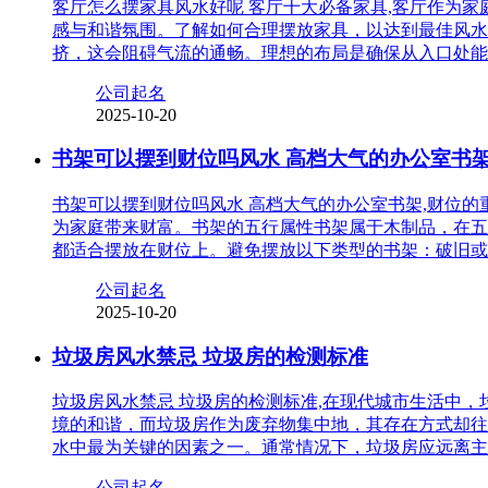
客厅怎么摆家具风水好呢 客厅十大必备家具,客厅作为
感与和谐氛围。了解如何合理摆放家具，以达到最佳风水
挤，这会阻碍气流的通畅。理想的布局是确保从入口处能
公司起名
2025-10-20
书架可以摆到财位吗风水 高档大气的办公室书
书架可以摆到财位吗风水 高档大气的办公室书架,财位
为家庭带来财富。书架的五行属性书架属于木制品，在五
都适合摆放在财位上。避免摆放以下类型的书架：破旧或
公司起名
2025-10-20
垃圾房风水禁忌 垃圾房的检测标准
垃圾房风水禁忌 垃圾房的检测标准,在现代城市生活中
境的和谐，而垃圾房作为废弃物集中地，其存在方式却往
水中最为关键的因素之一。通常情况下，垃圾房应远离主
公司起名