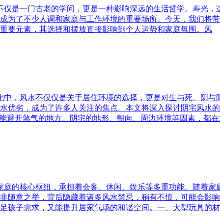
水不仅是一门古老的学问，更是一种影响深远的生活哲学。寿光，
成为了不少人调和家庭与工作环境的重要场所。今天，我们将带
重要元素，其选择和摆放直接影响到个人运势和家庭氛围。风
文化中，风水不仅仅是关于居住环境的选择，更是对生与死、阴
水优劣，成为了许多人关注的焦点。本文将深入探讨阴宅风水的
又能避开煞气的地方。阴宅的地形、朝向、周边环境等因素，都在
为家庭的核心枢纽，承担着会客、休闲、娱乐等多重功能。随着
非随意之举，背后隐藏着诸多风水禁忌，稍有不慎，可能会影响
足孩子需求，又能提升居家气场的和谐空间。一、大型玩具的材