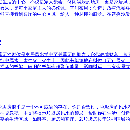
家庭生活的中心，不仅是家人聚会、休闲娱乐的场所，更是家居
效果，是每个家庭主人的必修课。空间布局：创造开放与流畅客
够直接看到客厅的中心区域，给人一种迎接的感觉。在选择沙发
架
的重要性财位是家居风水学中至关重要的概念，它代表着财富、
行中属木。木生火，火生土，因此书架摆放在财位（五行属火、
损坏的书架：破旧的书架会积聚负能量，影响财运。带有金属或
，垃圾房似乎是一个不可或缺的存在。你是否想过，垃圾房的风
往被忽视。本文将揭示垃圾房风水的禁忌，帮助你在生活中创造
要的生活区域，如卧室、厨房和客厅。若垃圾房位于这些区域的