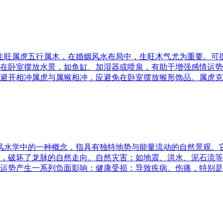
五行生旺属虎五行属木，在婚姻风水布局中，生旺木气尤为重要。
在卧室摆放水景，如鱼缸、加湿器或喷泉，有助于增强感情运势
避开相冲属虎与属猴相冲，应避免在卧室摆放猴形饰品。属虎克
是风水学中的一种概念，指具有独特地势与能量流动的自然景观
，破坏了龙脉的自然走向。自然灾害：如地震、洪水、泥石流等
运势产生一系列负面影响：健康受损：导致疾病、伤痛，特别是