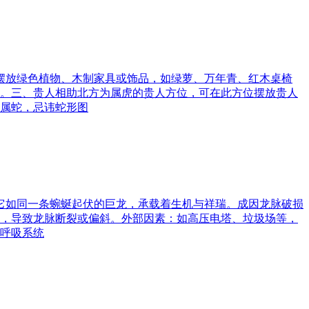
可摆放绿色植物、木制家具或饰品，如绿萝、万年青、红木桌椅
。三、贵人相助北方为属虎的贵人方位，可在此方位摆放贵人
属蛇，忌讳蛇形图
。它如同一条蜿蜒起伏的巨龙，承载着生机与祥瑞。成因龙脉破损
，导致龙脉断裂或偏斜。外部因素：如高压电塔、垃圾场等，
呼吸系统