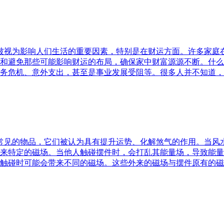
水被视为影响人们生活的重要因素，特别是在财运方面。许多家
和避免那些可能影响财运的布局，确保家中财富源源不断。什么
务危机、意外支出，甚至是事业发展受阻等。很多人并不知道，
中常见的物品，它们被认为具有提升运势、化解煞气的作用。当
来特定的磁场。当他人触碰摆件时，会打乱其能量场，导致能量
触碰时可能会带来不同的磁场。这些外来的磁场与摆件原有的磁