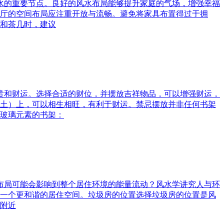
风水的重要节点。良好的风水布局能够提升家庭的气场，增强幸福
厅的空间布局应注重开放与流畅。避免将家具布置得过于拥
和茶几时，建议
富贵和财运。选择合适的财位，并摆放吉祥物品，可以增强财运，
土）上，可以相生相旺，有利于财运。禁忌摆放并非任何书架
玻璃元素的书架：
水布局可能会影响到整个居住环境的能量流动？风水学讲究人与环
一个更和谐的居住空间。垃圾房的位置选择垃圾房的位置是风
附近