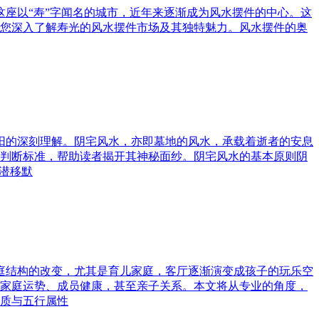
这座以“寿”字闻名的城市，近年来逐渐成为风水摆件的中心。这
您深入了解寿光的风水摆件市场及其独特魅力。风水摆件的奥
与阳的深刻理解。阴宅风水，亦即墓地的风水，承载着逝者的安息
判断标准，帮助读者揭开其神秘面纱。阴宅风水的基本原则阴
潜移默
家庭结构的改变，尤其是育儿家庭，客厅逐渐演变成孩子的玩乐空
家庭运势、成员健康，甚至亲子关系。本文将从专业的角度，
质与五行属性