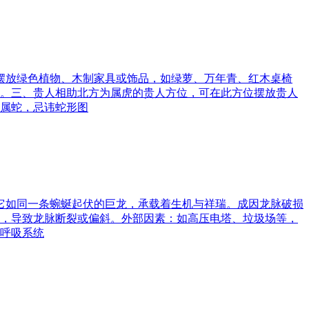
可摆放绿色植物、木制家具或饰品，如绿萝、万年青、红木桌椅
。三、贵人相助北方为属虎的贵人方位，可在此方位摆放贵人
属蛇，忌讳蛇形图
。它如同一条蜿蜒起伏的巨龙，承载着生机与祥瑞。成因龙脉破损
，导致龙脉断裂或偏斜。外部因素：如高压电塔、垃圾场等，
呼吸系统