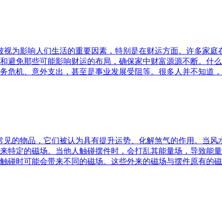
水被视为影响人们生活的重要因素，特别是在财运方面。许多家
和避免那些可能影响财运的布局，确保家中财富源源不断。什么
务危机、意外支出，甚至是事业发展受阻等。很多人并不知道，
中常见的物品，它们被认为具有提升运势、化解煞气的作用。当
来特定的磁场。当他人触碰摆件时，会打乱其能量场，导致能量
触碰时可能会带来不同的磁场。这些外来的磁场与摆件原有的磁