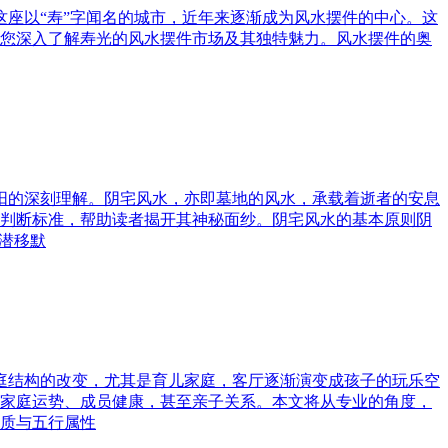
这座以“寿”字闻名的城市，近年来逐渐成为风水摆件的中心。这
您深入了解寿光的风水摆件市场及其独特魅力。风水摆件的奥
与阳的深刻理解。阴宅风水，亦即墓地的风水，承载着逝者的安息
判断标准，帮助读者揭开其神秘面纱。阴宅风水的基本原则阴
潜移默
家庭结构的改变，尤其是育儿家庭，客厅逐渐演变成孩子的玩乐空
家庭运势、成员健康，甚至亲子关系。本文将从专业的角度，
质与五行属性