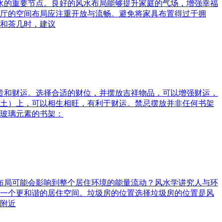
风水的重要节点。良好的风水布局能够提升家庭的气场，增强幸福
厅的空间布局应注重开放与流畅。避免将家具布置得过于拥
和茶几时，建议
富贵和财运。选择合适的财位，并摆放吉祥物品，可以增强财运，
土）上，可以相生相旺，有利于财运。禁忌摆放并非任何书架
玻璃元素的书架：
水布局可能会影响到整个居住环境的能量流动？风水学讲究人与环
一个更和谐的居住空间。垃圾房的位置选择垃圾房的位置是风
附近