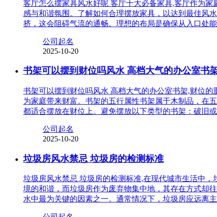
客厅怎么摆家具风水好呢 客厅十大必备家具,客厅作为
感与和谐氛围。了解如何合理摆放家具，以达到最佳风水
挤，这会阻碍气流的通畅。理想的布局是确保从入口处能
公司起名
2025-10-20
书架可以摆到财位吗风水 高档大气的办公室书
书架可以摆到财位吗风水 高档大气的办公室书架,财位
为家庭带来财富。书架的五行属性书架属于木制品，在五
都适合摆放在财位上。避免摆放以下类型的书架：破旧或
公司起名
2025-10-20
垃圾房风水禁忌 垃圾房的检测标准
垃圾房风水禁忌 垃圾房的检测标准,在现代城市生活中
境的和谐，而垃圾房作为废弃物集中地，其存在方式却往
水中最为关键的因素之一。通常情况下，垃圾房应远离主
公司起名