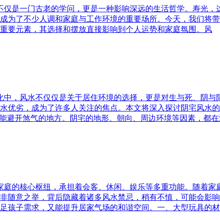
水不仅是一门古老的学问，更是一种影响深远的生活哲学。寿光，
成为了不少人调和家庭与工作环境的重要场所。今天，我们将带
重要元素，其选择和摆放直接影响到个人运势和家庭氛围。风
文化中，风水不仅仅是关于居住环境的选择，更是对生与死、阴
水优劣，成为了许多人关注的焦点。本文将深入探讨阴宅风水的
又能避开煞气的地方。阴宅的地形、朝向、周边环境等因素，都在
为家庭的核心枢纽，承担着会客、休闲、娱乐等多重功能。随着
非随意之举，背后隐藏着诸多风水禁忌，稍有不慎，可能会影响
足孩子需求，又能提升居家气场的和谐空间。一、大型玩具的材