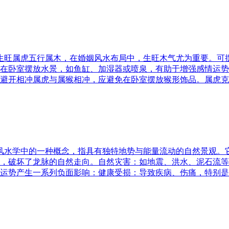
五行生旺属虎五行属木，在婚姻风水布局中，生旺木气尤为重要。
在卧室摆放水景，如鱼缸、加湿器或喷泉，有助于增强感情运势
避开相冲属虎与属猴相冲，应避免在卧室摆放猴形饰品。属虎克
是风水学中的一种概念，指具有独特地势与能量流动的自然景观
，破坏了龙脉的自然走向。自然灾害：如地震、洪水、泥石流等
运势产生一系列负面影响：健康受损：导致疾病、伤痛，特别是