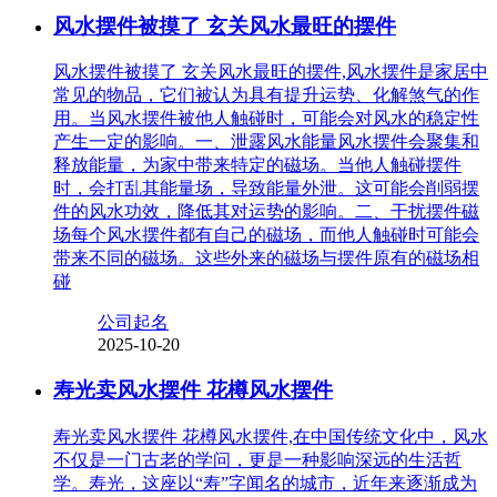
风水摆件被摸了 玄关风水最旺的摆件
风水摆件被摸了 玄关风水最旺的摆件,风水摆件是家居中
常见的物品，它们被认为具有提升运势、化解煞气的作
用。当风水摆件被他人触碰时，可能会对风水的稳定性
产生一定的影响。一、泄露风水能量风水摆件会聚集和
释放能量，为家中带来特定的磁场。当他人触碰摆件
时，会打乱其能量场，导致能量外泄。这可能会削弱摆
件的风水功效，降低其对运势的影响。二、干扰摆件磁
场每个风水摆件都有自己的磁场，而他人触碰时可能会
带来不同的磁场。这些外来的磁场与摆件原有的磁场相
碰
公司起名
2025-10-20
寿光卖风水摆件 花樽风水摆件
寿光卖风水摆件 花樽风水摆件,在中国传统文化中，风水
不仅是一门古老的学问，更是一种影响深远的生活哲
学。寿光，这座以“寿”字闻名的城市，近年来逐渐成为