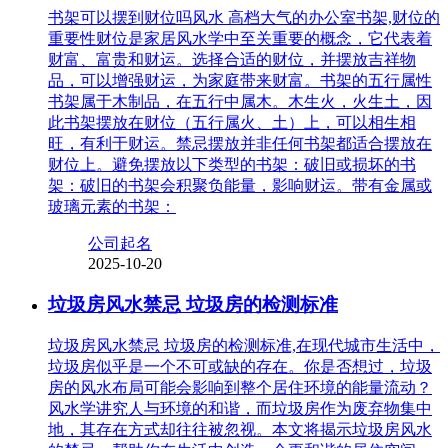
书架可以摆到财位吗风水 高档大气的办公室书架,财位的
重要性财位是家居风水学中至关重要的概念，它代表着
财富、富贵和财运。选择合适的财位，并摆放吉祥物
品，可以增强财运，为家庭带来财富。书架的五行属性
书架属于木制品，在五行中属木。木生火，火生土，因
此书架摆放在财位（五行属火、土）上，可以相生相
旺，有利于财运。禁忌摆放并非任何书架都适合摆放在
财位上。避免摆放以下类型的书架：破旧或损坏的书
架：破旧的书架会积聚负能量，影响财运。带有金属或
玻璃元素的书架：
公司起名
2025-10-20
垃圾房风水禁忌 垃圾房的检测标准
垃圾房风水禁忌 垃圾房的检测标准,在现代城市生活中，
垃圾房似乎是一个不可或缺的存在。你是否想过，垃圾
房的风水布局可能会影响到整个居住环境的能量流动？
风水学讲究人与环境的和谐，而垃圾房作为废弃物集中
地，其存在方式却往往被忽视。本文将揭示垃圾房风水