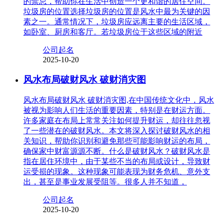
的禁忌，帮助你在生活中创造一个更和谐的居住空间。
垃圾房的位置选择垃圾房的位置是风水中最为关键的因
素之一。通常情况下，垃圾房应远离主要的生活区域，
如卧室、厨房和客厅。若垃圾房位于这些区域的附近
公司起名
2025-10-20
风水布局破财风水 破财消灾图
风水布局破财风水 破财消灾图,在中国传统文化中，风水
被视为影响人们生活的重要因素，特别是在财运方面。
许多家庭在布局上常常关注如何提升财运，却往往忽视
了一些潜在的破财风水。本文将深入探讨破财风水的相
关知识，帮助你识别和避免那些可能影响财运的布局，
确保家中财富源源不断。什么是破财风水？破财风水是
指在居住环境中，由于某些不当的布局或设计，导致财
运受损的现象。这种现象可能表现为财务危机、意外支
出，甚至是事业发展受阻等。很多人并不知道，
公司起名
2025-10-20