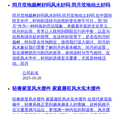
闰月坟地栽树好吗风水好吗 闰月坟地动土好吗
闰月坟地栽树好吗风水好吗 闰月坟地动土好吗,在中国传
统文化中，时间的流转与自然的变化密不可分，而“闰
月”作为一种特殊的历法现象，承载着丰富的文化意义。
闰月的出现，常常让人联想到阴阳五行的平衡，以及与
自然和谐共处的智慧。在这样的背景下，是否在闰月时
栽树，特别是在坟地附近，值得我们深入探讨。闰月的
风水象征我们需要了解闰月的基本概念。闰月的设置，
旨在调整阴历与阳历的差异，使得农时与节气相符。在
传统风水学中，时间的选择至关重要，尤其是种植活
动。闰月
公司起名
2025-10-20
轻奢家里风水摆件 家庭最旺风水实木摆件
轻奢家里风水摆件 家庭最旺风水实木摆件,在现代家居装
修中，轻奢风格正受到越来越多人的青睐。这种风格不
仅注重质感与品位，更强调一种内在的和谐美。风水摆