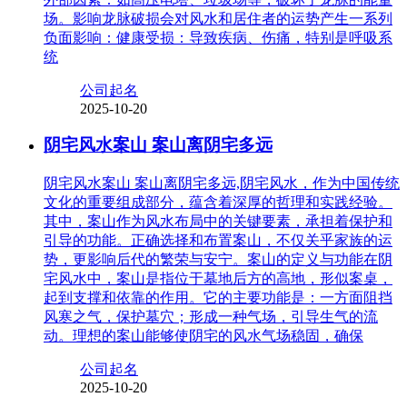
场。影响龙脉破损会对风水和居住者的运势产生一系列
负面影响：健康受损：导致疾病、伤痛，特别是呼吸系
统
公司起名
2025-10-20
阴宅风水案山 案山离阴宅多远
阴宅风水案山 案山离阴宅多远,阴宅风水，作为中国传统
文化的重要组成部分，蕴含着深厚的哲理和实践经验。
其中，案山作为风水布局中的关键要素，承担着保护和
引导的功能。正确选择和布置案山，不仅关乎家族的运
势，更影响后代的繁荣与安宁。案山的定义与功能在阴
宅风水中，案山是指位于墓地后方的高地，形似案桌，
起到支撑和依靠的作用。它的主要功能是：一方面阻挡
风寒之气，保护墓穴；形成一种气场，引导生气的流
动。理想的案山能够使阴宅的风水气场稳固，确保
公司起名
2025-10-20