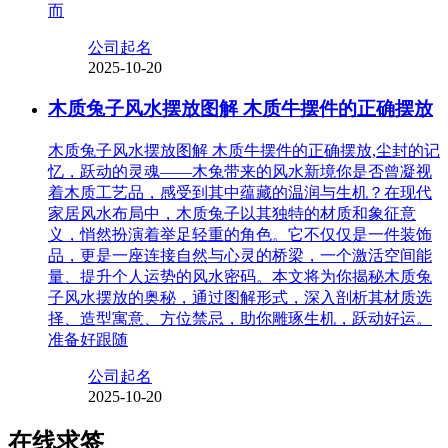
而
公司起名
2025-10-20
木质兔子风水摆放图解 木质牛摆件的正确摆放
木质兔子风水摆放图解 木质牛摆件的正确摆放,尘封的记
忆，跃动的灵魂——木兔带来的风水新境你是否曾凝视
着木质工艺品，感受到其中蕴藏的温润与生机？在现代
家居风水布局中，木质兔子以其独特的材质和象征意
义，悄然扮演着举足轻重的角色。它不仅仅是一件装饰
品，更是一座连接自然与心灵的桥梁，一个激活空间能
量、提升个人运势的风水密码。本文将为你揭秘木质兔
子风水摆放的奥秘，通过图解形式，深入剖析其材质选
择、造型寓意、方位禁忌，助你雕琢生机，跃动好运。
准备好跟随
公司起名
2025-10-20
在线求签