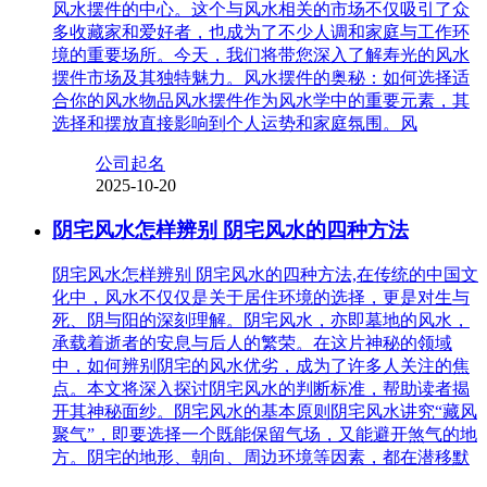
风水摆件的中心。这个与风水相关的市场不仅吸引了众
多收藏家和爱好者，也成为了不少人调和家庭与工作环
境的重要场所。今天，我们将带您深入了解寿光的风水
摆件市场及其独特魅力。风水摆件的奥秘：如何选择适
合你的风水物品风水摆件作为风水学中的重要元素，其
选择和摆放直接影响到个人运势和家庭氛围。风
公司起名
2025-10-20
阴宅风水怎样辨别 阴宅风水的四种方法
阴宅风水怎样辨别 阴宅风水的四种方法,在传统的中国文
化中，风水不仅仅是关于居住环境的选择，更是对生与
死、阴与阳的深刻理解。阴宅风水，亦即墓地的风水，
承载着逝者的安息与后人的繁荣。在这片神秘的领域
中，如何辨别阴宅的风水优劣，成为了许多人关注的焦
点。本文将深入探讨阴宅风水的判断标准，帮助读者揭
开其神秘面纱。阴宅风水的基本原则阴宅风水讲究“藏风
聚气”，即要选择一个既能保留气场，又能避开煞气的地
方。阴宅的地形、朝向、周边环境等因素，都在潜移默