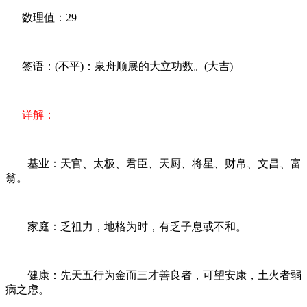
数理值：29
签语：(不平)：泉舟顺展的大立功数。(大吉)
详解：
基业：天官、太极、君臣、天厨、将星、财帛、文昌、富
翁。
家庭：乏祖力，地格为时，有乏子息或不和。
健康：先天五行为金而三才善良者，可望安康，土火者弱
病之虑。