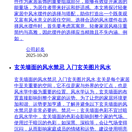
件作为家居装饰的重要组成部分，能够有效提升家居的
能量场，为居住者带来好运和舒适感。本文将探讨轻奢
家居中风水摆件的选择与搭配，助你打造出一个既美观
又富有风水意义的居住空间。选择合适的风水摆件在选
择风水摆件时，首先要考虑其寓意。轻奢家居风格注重
简约与高雅，因此摆件的选择应当精致且不失内涵。例
如，
公司起名
2025-10-20
玄关墙面的风水禁忌 入门玄关图片风水
玄关墙面的风水禁忌 入门玄关图片风水,玄关是每个家居
中至关重要的空间，它不仅是家与外界的交汇点，也是
风水学中极为重要的位置。风水学认为，玄关墙面的布
置直接影响到整个家庭的运势。为了让您的家居环境更
加和谐、运势更加亨通，了解并避免以下玄关墙面的风
水禁忌是非常必要的。禁忌一：玄关墙面色彩不宜过暗
在风水学中，玄关墙面的色彩会影响到整个家的气场。
使用过于暗沉的色彩，如深黑、深棕等，会让气场变得
沉闷，从而影响家庭成员的情绪和运势。建议使用明亮