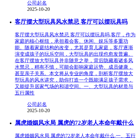
公司起名
2025-10-20
客厅摆大型玩具风水禁忌 客厅可以摆玩具吗
客厅摆大型玩具风水禁忌 客厅可以摆玩具吗,客厅，作为
家庭的核心枢纽，承担着会客、休闲、娱乐等多重功
能。随着家庭结构的改变，尤其是育儿家庭，客厅逐渐
演变成孩子的玩乐空间，大型玩具的出现也愈发普遍。
在客厅摆放大型玩具并非随意之举，背后隐藏着诸多风
水禁忌，稍有不慎，可能会影响家庭运势、成员健康，
甚至亲子关系。本文将从专业的角度，剖析客厅摆放大
型玩具的风水讲究，助你打造一个既能满足孩子需求，
又能提升居家气场的和谐空间。一、大型玩具的材质与
五行属性
公司起名
2025-10-20
属虎婚姻风水局 属虎的72岁老人本命年戴什么
属虎婚姻风水局 属虎的72岁老人本命年戴什么,一、五行