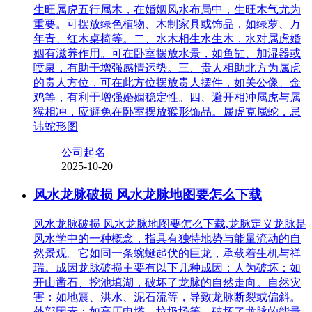
生旺属虎五行属木，在婚姻风水布局中，生旺木气尤为
重要。可摆放绿色植物、木制家具或饰品，如绿萝、万
年青、红木桌椅等。二、水木相生水生木，水对属虎婚
姻有滋养作用。可在卧室摆放水景，如鱼缸、加湿器或
喷泉，有助于增强感情运势。三、贵人相助北方为属虎
的贵人方位，可在此方位摆放贵人摆件，如关公像、金
鸡等，有利于增强婚姻稳定性。四、避开相冲属虎与属
猴相冲，应避免在卧室摆放猴形饰品。属虎克属蛇，忌
讳蛇形图
公司起名
2025-10-20
风水龙脉破损 风水龙脉地图要怎么下载
风水龙脉破损 风水龙脉地图要怎么下载,龙脉定义龙脉是
风水学中的一种概念，指具有独特地势与能量流动的自
然景观。它如同一条蜿蜒起伏的巨龙，承载着生机与祥
瑞。成因龙脉破损主要有以下几种成因：人为破坏：如
开山凿石、挖池填湖，破坏了龙脉的自然走向。自然灾
害：如地震、洪水、泥石流等，导致龙脉断裂或偏斜。
外部因素：如高压电塔、垃圾场等，破坏了龙脉的能量