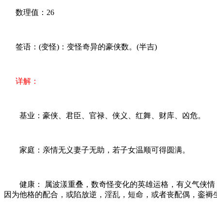
数理值：26
签语：(变怪)：变怪奇异的豪侠数。(半吉)
详解：
基业：豪侠、君臣、官禄、侠义、红舞、财库、凶危。
家庭：亲情无义妻子无助，若子女温顺可得圆满。
健康： 属波漾重叠，数奇怪变化的英雄运格，有义气侠情，
因为他格的配合，或陷放逆，淫乱，短命，或者丧配偶，銮褥