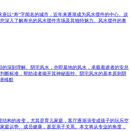
这座以“寿”字闻名的城市，近年来逐渐成为风水摆件的中心。这
您深入了解寿光的风水摆件市场及其独特魅力。风水摆件的奥
与阳的深刻理解。阴宅风水，亦即墓地的风水，承载着逝者的安息
判断标准，帮助读者揭开其神秘面纱。阴宅风水的基本原则阴
潜移默
家庭结构的改变，尤其是育儿家庭，客厅逐渐演变成孩子的玩乐空
家庭运势、成员健康，甚至亲子关系。本文将从专业的角度，