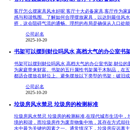
客厅怎么摆家具风水好呢 客厅十大必备家具,客厅作为
感与和谐氛围。了解如何合理摆放家具，以达到最佳风水
挤，这会阻碍气流的通畅。理想的布局是确保从入口处能
公司起名
2025-10-20
书架可以摆到财位吗风水 高档大气的办公室书
书架可以摆到财位吗风水 高档大气的办公室书架,财位
为家庭带来财富。书架的五行属性书架属于木制品，在五
都适合摆放在财位上。避免摆放以下类型的书架：破旧或
公司起名
2025-10-20
垃圾房风水禁忌 垃圾房的检测标准
垃圾房风水禁忌 垃圾房的检测标准,在现代城市生活中
境的和谐，而垃圾房作为废弃物集中地，其存在方式却往
水中最为关键的因素之一。通常情况下，垃圾房应远离主