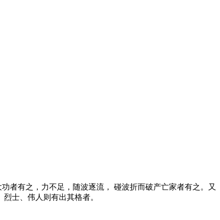
功者有之，力不足，随波逐流， 碰波折而破产亡家者有之。又
、烈士、伟人则有出其格者。