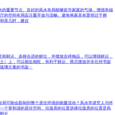
风水的重要节点。良好的风水布局能够提升家庭的气场，增强幸福
厅的空间布局应注重开放与流畅。避免将家具布置得过于拥
和茶几时，建议
富贵和财运。选择合适的财位，并摆放吉祥物品，可以增强财运，
土）上，可以相生相旺，有利于财运。禁忌摆放并非任何书架
玻璃元素的书架：
水布局可能会影响到整个居住环境的能量流动？风水学讲究人与环
一个更和谐的居住空间。垃圾房的位置选择垃圾房的位置是风
附近