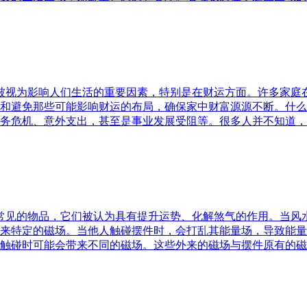
水被视为影响人们生活的重要因素，特别是在财运方面。许多家
和避免那些可能影响财运的布局，确保家中财富源源不断。什么
务危机、意外支出，甚至是事业发展受阻等。很多人并不知道，
中常见的物品，它们被认为具有提升运势、化解煞气的作用。当
来特定的磁场。当他人触碰摆件时，会打乱其能量场，导致能量
触碰时可能会带来不同的磁场。这些外来的磁场与摆件原有的磁