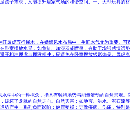
足孩子需求，又能提升居家气场的和谐空间。一、大型玩具的材
五行生旺属虎五行属木，在婚姻风水布局中，生旺木气尤为重要。
在卧室摆放水景，如鱼缸、加湿器或喷泉，有助于增强感情运势
避开相冲属虎与属猴相冲，应避免在卧室摆放猴形饰品。属虎克
是风水学中的一种概念，指具有独特地势与能量流动的自然景观
，破坏了龙脉的自然走向。自然灾害：如地震、洪水、泥石流等
运势产生一系列负面影响：健康受损：导致疾病、伤痛，特别是