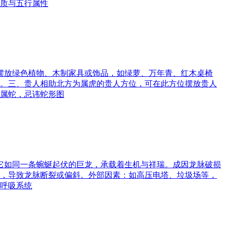
质与五行属性
可摆放绿色植物、木制家具或饰品，如绿萝、万年青、红木桌椅
。三、贵人相助北方为属虎的贵人方位，可在此方位摆放贵人
属蛇，忌讳蛇形图
。它如同一条蜿蜒起伏的巨龙，承载着生机与祥瑞。成因龙脉破损
，导致龙脉断裂或偏斜。外部因素：如高压电塔、垃圾场等，
呼吸系统