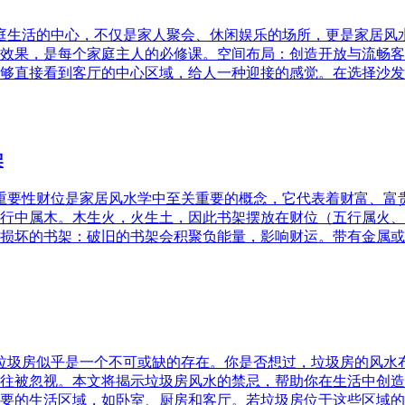
家庭生活的中心，不仅是家人聚会、休闲娱乐的场所，更是家居
效果，是每个家庭主人的必修课。空间布局：创造开放与流畅客
够直接看到客厅的中心区域，给人一种迎接的感觉。在选择沙发
架
的重要性财位是家居风水学中至关重要的概念，它代表着财富、
行中属木。木生火，火生土，因此书架摆放在财位（五行属火、
损坏的书架：破旧的书架会积聚负能量，影响财运。带有金属或
，垃圾房似乎是一个不可或缺的存在。你是否想过，垃圾房的风
往被忽视。本文将揭示垃圾房风水的禁忌，帮助你在生活中创造
要的生活区域，如卧室、厨房和客厅。若垃圾房位于这些区域的