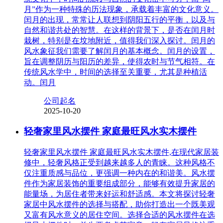
月”作为一种特殊的历法现象，承载着丰富的文化意义。
闰月的出现，常常让人联想到阴阳五行的平衡，以及与
自然和谐共处的智慧。在这样的背景下，是否在闰月时
栽树，特别是在坟地附近，值得我们深入探讨。闰月的
风水象征我们需要了解闰月的基本概念。闰月的设置，
旨在调整阴历与阳历的差异，使得农时与节气相符。在
传统风水学中，时间的选择至关重要，尤其是种植活
动。闰月
公司起名
2025-10-20
轻奢家里风水摆件 家庭最旺风水实木摆件
轻奢家里风水摆件 家庭最旺风水实木摆件,在现代家居装
修中，轻奢风格正受到越来越多人的青睐。这种风格不
仅注重质感与品位，更强调一种内在的和谐美。风水摆
件作为家居装饰的重要组成部分，能够有效提升家居的
能量场，为居住者带来好运和舒适感。本文将探讨轻奢
家居中风水摆件的选择与搭配，助你打造出一个既美观
又富有风水意义的居住空间。选择合适的风水摆件在选