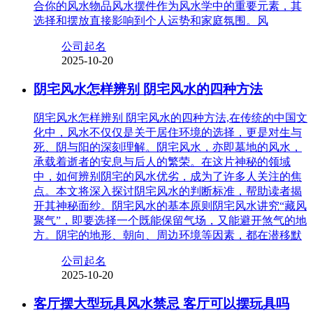
合你的风水物品风水摆件作为风水学中的重要元素，其
选择和摆放直接影响到个人运势和家庭氛围。风
公司起名
2025-10-20
阴宅风水怎样辨别 阴宅风水的四种方法
阴宅风水怎样辨别 阴宅风水的四种方法,在传统的中国文
化中，风水不仅仅是关于居住环境的选择，更是对生与
死、阴与阳的深刻理解。阴宅风水，亦即墓地的风水，
承载着逝者的安息与后人的繁荣。在这片神秘的领域
中，如何辨别阴宅的风水优劣，成为了许多人关注的焦
点。本文将深入探讨阴宅风水的判断标准，帮助读者揭
开其神秘面纱。阴宅风水的基本原则阴宅风水讲究“藏风
聚气”，即要选择一个既能保留气场，又能避开煞气的地
方。阴宅的地形、朝向、周边环境等因素，都在潜移默
公司起名
2025-10-20
客厅摆大型玩具风水禁忌 客厅可以摆玩具吗