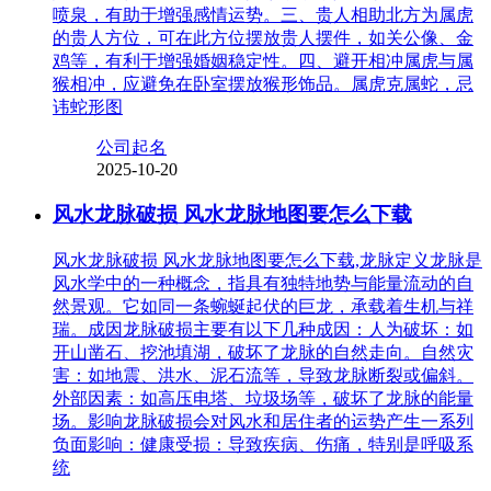
喷泉，有助于增强感情运势。三、贵人相助北方为属虎
的贵人方位，可在此方位摆放贵人摆件，如关公像、金
鸡等，有利于增强婚姻稳定性。四、避开相冲属虎与属
猴相冲，应避免在卧室摆放猴形饰品。属虎克属蛇，忌
讳蛇形图
公司起名
2025-10-20
风水龙脉破损 风水龙脉地图要怎么下载
风水龙脉破损 风水龙脉地图要怎么下载,龙脉定义龙脉是
风水学中的一种概念，指具有独特地势与能量流动的自
然景观。它如同一条蜿蜒起伏的巨龙，承载着生机与祥
瑞。成因龙脉破损主要有以下几种成因：人为破坏：如
开山凿石、挖池填湖，破坏了龙脉的自然走向。自然灾
害：如地震、洪水、泥石流等，导致龙脉断裂或偏斜。
外部因素：如高压电塔、垃圾场等，破坏了龙脉的能量
场。影响龙脉破损会对风水和居住者的运势产生一系列
负面影响：健康受损：导致疾病、伤痛，特别是呼吸系
统