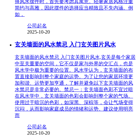
择风水摆件时，首先要考虑其寓意。轻奢家居风格注重
简约与高雅，因此摆件的选择应当精致且不失内涵。例
如，
公司起名
2025-10-20
玄关墙面的风水禁忌 入门玄关图片风水
玄关墙面的风水禁忌 入门玄关图片风水,玄关是每个家居
中至关重要的空间，它不仅是家与外界的交汇点，也是
风水学中极为重要的位置。风水学认为，玄关墙面的布
置直接影响到整个家庭的运势。为了让您的家居环境更
加和谐、运势更加亨通，了解并避免以下玄关墙面的风
水禁忌是非常必要的。禁忌一：玄关墙面色彩不宜过暗
在风水学中，玄关墙面的色彩会影响到整个家的气场。
使用过于暗沉的色彩，如深黑、深棕等，会让气场变得
沉闷，从而影响家庭成员的情绪和运势。建议使用明亮
而
公司起名
2025-10-20