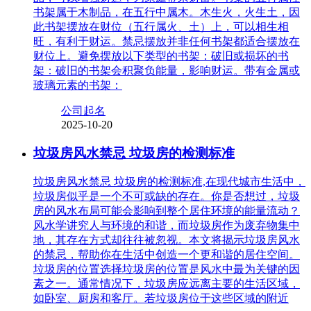
书架属于木制品，在五行中属木。木生火，火生土，因
此书架摆放在财位（五行属火、土）上，可以相生相
旺，有利于财运。禁忌摆放并非任何书架都适合摆放在
财位上。避免摆放以下类型的书架：破旧或损坏的书
架：破旧的书架会积聚负能量，影响财运。带有金属或
玻璃元素的书架：
公司起名
2025-10-20
垃圾房风水禁忌 垃圾房的检测标准
垃圾房风水禁忌 垃圾房的检测标准,在现代城市生活中，
垃圾房似乎是一个不可或缺的存在。你是否想过，垃圾
房的风水布局可能会影响到整个居住环境的能量流动？
风水学讲究人与环境的和谐，而垃圾房作为废弃物集中
地，其存在方式却往往被忽视。本文将揭示垃圾房风水
的禁忌，帮助你在生活中创造一个更和谐的居住空间。
垃圾房的位置选择垃圾房的位置是风水中最为关键的因
素之一。通常情况下，垃圾房应远离主要的生活区域，
如卧室、厨房和客厅。若垃圾房位于这些区域的附近