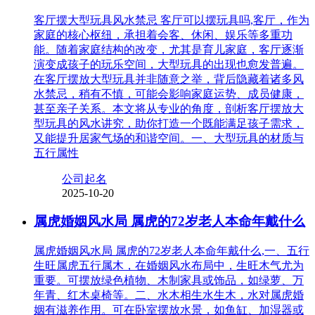
客厅摆大型玩具风水禁忌 客厅可以摆玩具吗,客厅，作为
家庭的核心枢纽，承担着会客、休闲、娱乐等多重功
能。随着家庭结构的改变，尤其是育儿家庭，客厅逐渐
演变成孩子的玩乐空间，大型玩具的出现也愈发普遍。
在客厅摆放大型玩具并非随意之举，背后隐藏着诸多风
水禁忌，稍有不慎，可能会影响家庭运势、成员健康，
甚至亲子关系。本文将从专业的角度，剖析客厅摆放大
型玩具的风水讲究，助你打造一个既能满足孩子需求，
又能提升居家气场的和谐空间。一、大型玩具的材质与
五行属性
公司起名
2025-10-20
属虎婚姻风水局 属虎的72岁老人本命年戴什么
属虎婚姻风水局 属虎的72岁老人本命年戴什么,一、五行
生旺属虎五行属木，在婚姻风水布局中，生旺木气尤为
重要。可摆放绿色植物、木制家具或饰品，如绿萝、万
年青、红木桌椅等。二、水木相生水生木，水对属虎婚
姻有滋养作用。可在卧室摆放水景，如鱼缸、加湿器或