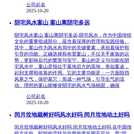
公司起名
2025-10-20
阴宅风水案山 案山离阴宅多远
阴宅风水案山 案山离阴宅多远,阴宅风水，作为中国传统
文化的重要组成部分，蕴含着深厚的哲理和实践经验。
其中，案山作为风水布局中的关键要素，承担着保护和
引导的功能。正确选择和布置案山，不仅关乎家族的运
势，更影响后代的繁荣与安宁。案山的定义与功能在阴
宅风水中，案山是指位于墓地后方的高地，形似案桌，
起到支撑和依靠的作用。它的主要功能是：一方面阻挡
风寒之气，保护墓穴；形成一种气场，引导生气的流
动。理想的案山能够使阴宅的风水气场稳固，确保
公司起名
2025-10-20
闰月坟地栽树好吗风水好吗 闰月坟地动土好吗
闰月坟地栽树好吗风水好吗 闰月坟地动土好吗,在中国传
统文化中，时间的流转与自然的变化密不可分，而“闰