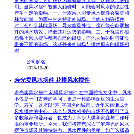
常见的物品，它们被认为具有提升运势、化解煞气的作
用。当风水摆件被他人触碰时，可能会对风水的稳定性
产生一定的影响。一、泄露风水能量风水摆件会聚集和
释放能量，为家中带来特定的磁场。当他人触碰摆件
时，会打乱其能量场，导致能量外泄。这可能会削弱摆
件的风水功效，降低其对运势的影响。二、干扰摆件磁
场每个风水摆件都有自己的磁场，而他人触碰时可能会
带来不同的磁场。这些外来的磁场与摆件原有的磁场相
碰
公司起名
2025-10-20
寿光卖风水摆件 花樽风水摆件
寿光卖风水摆件 花樽风水摆件,在中国传统文化中，风水
不仅是一门古老的学问，更是一种影响深远的生活哲
学。寿光，这座以“寿”字闻名的城市，近年来逐渐成为
风水摆件的中心。这个与风水相关的市场不仅吸引了众
多收藏家和爱好者，也成为了不少人调和家庭与工作环
境的重要场所。今天，我们将带您深入了解寿光的风水
摆件市场及其独特魅力。风水摆件的奥秘：如何选择适