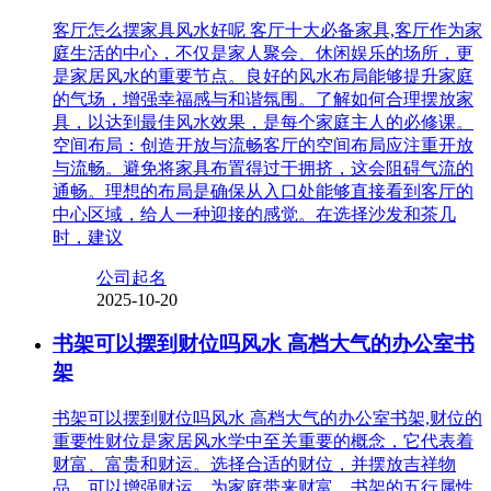
客厅怎么摆家具风水好呢 客厅十大必备家具,客厅作为家
庭生活的中心，不仅是家人聚会、休闲娱乐的场所，更
是家居风水的重要节点。良好的风水布局能够提升家庭
的气场，增强幸福感与和谐氛围。了解如何合理摆放家
具，以达到最佳风水效果，是每个家庭主人的必修课。
空间布局：创造开放与流畅客厅的空间布局应注重开放
与流畅。避免将家具布置得过于拥挤，这会阻碍气流的
通畅。理想的布局是确保从入口处能够直接看到客厅的
中心区域，给人一种迎接的感觉。在选择沙发和茶几
时，建议
公司起名
2025-10-20
书架可以摆到财位吗风水 高档大气的办公室书
架
书架可以摆到财位吗风水 高档大气的办公室书架,财位的
重要性财位是家居风水学中至关重要的概念，它代表着
财富、富贵和财运。选择合适的财位，并摆放吉祥物
品，可以增强财运，为家庭带来财富。书架的五行属性