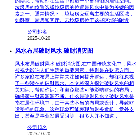
的禁忌，帮助你在生活中创造一个更和谐的居住空间。
垃圾房的位置选择垃圾房的位置是风水中最为关键的因
素之一。通常情况下，垃圾房应远离主要的生活区域，
如卧室、厨房和客厅。若垃圾房位于这些区域的附近
公司起名
2025-10-20
风水布局破财风水 破财消灾图
风水布局破财风水 破财消灾图,在中国传统文化中，风水
被视为影响人们生活的重要因素，特别是在财运方面。
许多家庭在布局上常常关注如何提升财运，却往往忽视
了一些潜在的破财风水。本文将深入探讨破财风水的相
关知识，帮助你识别和避免那些可能影响财运的布局，
确保家中财富源源不断。什么是破财风水？破财风水是
指在居住环境中，由于某些不当的布局或设计，导致财
运受损的现象。这种现象可能表现为财务危机、意外支
出，甚至是事业发展受阻等。很多人并不知道，
公司起名
2025-10-20