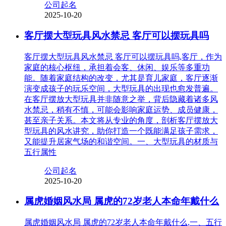
公司起名
2025-10-20
客厅摆大型玩具风水禁忌 客厅可以摆玩具吗
客厅摆大型玩具风水禁忌 客厅可以摆玩具吗,客厅，作为
家庭的核心枢纽，承担着会客、休闲、娱乐等多重功
能。随着家庭结构的改变，尤其是育儿家庭，客厅逐渐
演变成孩子的玩乐空间，大型玩具的出现也愈发普遍。
在客厅摆放大型玩具并非随意之举，背后隐藏着诸多风
水禁忌，稍有不慎，可能会影响家庭运势、成员健康，
甚至亲子关系。本文将从专业的角度，剖析客厅摆放大
型玩具的风水讲究，助你打造一个既能满足孩子需求，
又能提升居家气场的和谐空间。一、大型玩具的材质与
五行属性
公司起名
2025-10-20
属虎婚姻风水局 属虎的72岁老人本命年戴什么
属虎婚姻风水局 属虎的72岁老人本命年戴什么,一、五行