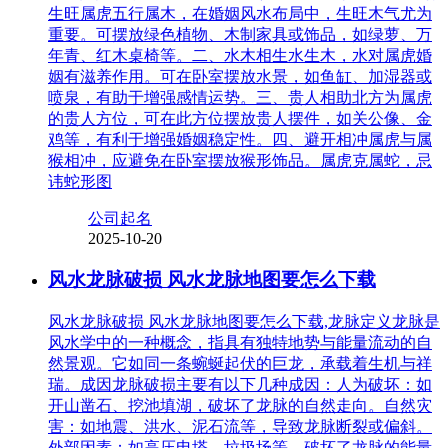
生旺属虎五行属木，在婚姻风水布局中，生旺木气尤为
重要。可摆放绿色植物、木制家具或饰品，如绿萝、万
年青、红木桌椅等。二、水木相生水生木，水对属虎婚
姻有滋养作用。可在卧室摆放水景，如鱼缸、加湿器或
喷泉，有助于增强感情运势。三、贵人相助北方为属虎
的贵人方位，可在此方位摆放贵人摆件，如关公像、金
鸡等，有利于增强婚姻稳定性。四、避开相冲属虎与属
猴相冲，应避免在卧室摆放猴形饰品。属虎克属蛇，忌
讳蛇形图
公司起名
2025-10-20
风水龙脉破损 风水龙脉地图要怎么下载
风水龙脉破损 风水龙脉地图要怎么下载,龙脉定义龙脉是
风水学中的一种概念，指具有独特地势与能量流动的自
然景观。它如同一条蜿蜒起伏的巨龙，承载着生机与祥
瑞。成因龙脉破损主要有以下几种成因：人为破坏：如
开山凿石、挖池填湖，破坏了龙脉的自然走向。自然灾
害：如地震、洪水、泥石流等，导致龙脉断裂或偏斜。
外部因素：如高压电塔、垃圾场等，破坏了龙脉的能量