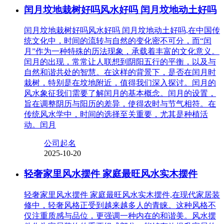
闰月坟地栽树好吗风水好吗 闰月坟地动土好吗
闰月坟地栽树好吗风水好吗 闰月坟地动土好吗,在中国传
统文化中，时间的流转与自然的变化密不可分，而“闰
月”作为一种特殊的历法现象，承载着丰富的文化意义。
闰月的出现，常常让人联想到阴阳五行的平衡，以及与
自然和谐共处的智慧。在这样的背景下，是否在闰月时
栽树，特别是在坟地附近，值得我们深入探讨。闰月的
风水象征我们需要了解闰月的基本概念。闰月的设置，
旨在调整阴历与阳历的差异，使得农时与节气相符。在
传统风水学中，时间的选择至关重要，尤其是种植活
动。闰月
公司起名
2025-10-20
轻奢家里风水摆件 家庭最旺风水实木摆件
轻奢家里风水摆件 家庭最旺风水实木摆件,在现代家居装
修中，轻奢风格正受到越来越多人的青睐。这种风格不
仅注重质感与品位，更强调一种内在的和谐美。风水摆