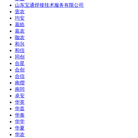
山东宝通焊接技术服务有限公司
壹农
均安
嘉皓
嘉农
咖农
和兴
和信
同创
合星
合创
合信
南熠
南同
卓安
华英
华盖
华泰
华学
华夏
华农