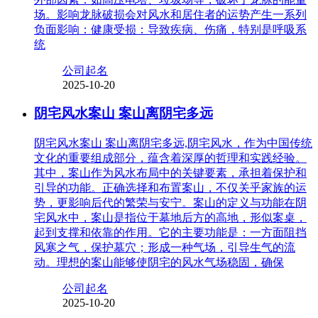
场。影响龙脉破损会对风水和居住者的运势产生一系列
负面影响：健康受损：导致疾病、伤痛，特别是呼吸系
统
公司起名
2025-10-20
阴宅风水案山 案山离阴宅多远
阴宅风水案山 案山离阴宅多远,阴宅风水，作为中国传统
文化的重要组成部分，蕴含着深厚的哲理和实践经验。
其中，案山作为风水布局中的关键要素，承担着保护和
引导的功能。正确选择和布置案山，不仅关乎家族的运
势，更影响后代的繁荣与安宁。案山的定义与功能在阴
宅风水中，案山是指位于墓地后方的高地，形似案桌，
起到支撑和依靠的作用。它的主要功能是：一方面阻挡
风寒之气，保护墓穴；形成一种气场，引导生气的流
动。理想的案山能够使阴宅的风水气场稳固，确保
公司起名
2025-10-20