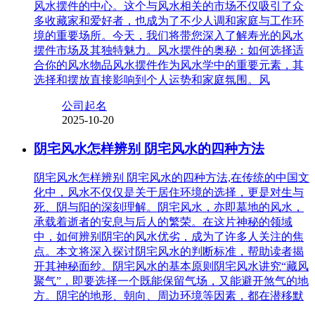
风水摆件的中心。这个与风水相关的市场不仅吸引了众
多收藏家和爱好者，也成为了不少人调和家庭与工作环
境的重要场所。今天，我们将带您深入了解寿光的风水
摆件市场及其独特魅力。风水摆件的奥秘：如何选择适
合你的风水物品风水摆件作为风水学中的重要元素，其
选择和摆放直接影响到个人运势和家庭氛围。风
公司起名
2025-10-20
阴宅风水怎样辨别 阴宅风水的四种方法
阴宅风水怎样辨别 阴宅风水的四种方法,在传统的中国文
化中，风水不仅仅是关于居住环境的选择，更是对生与
死、阴与阳的深刻理解。阴宅风水，亦即墓地的风水，
承载着逝者的安息与后人的繁荣。在这片神秘的领域
中，如何辨别阴宅的风水优劣，成为了许多人关注的焦
点。本文将深入探讨阴宅风水的判断标准，帮助读者揭
开其神秘面纱。阴宅风水的基本原则阴宅风水讲究“藏风
聚气”，即要选择一个既能保留气场，又能避开煞气的地
方。阴宅的地形、朝向、周边环境等因素，都在潜移默