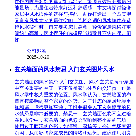
件作为家居装饰的重要组成部分，能够有效提升家居的
能量场，为居住者带来好运和舒适感。本文将探讨轻奢
家居中风水摆件的选择与搭配，助你打造出一个既美观
又富有风水意义的居住空间。选择合适的风水摆件在选
择风水摆件时，首先要考虑其寓意。轻奢家居风格注重
简约与高雅，因此摆件的选择应当精致且不失内涵。例
如，
公司起名
2025-10-20
玄关墙面的风水禁忌 入门玄关图片风水
玄关墙面的风水禁忌 入门玄关图片风水,玄关是每个家居
中至关重要的空间，它不仅是家与外界的交汇点，也是
风水学中极为重要的位置。风水学认为，玄关墙面的布
置直接影响到整个家庭的运势。为了让您的家居环境更
加和谐、运势更加亨通，了解并避免以下玄关墙面的风
水禁忌是非常必要的。禁忌一：玄关墙面色彩不宜过暗
在风水学中，玄关墙面的色彩会影响到整个家的气场。
使用过于暗沉的色彩，如深黑、深棕等，会让气场变得
沉闷，从而影响家庭成员的情绪和运势。建议使用明亮