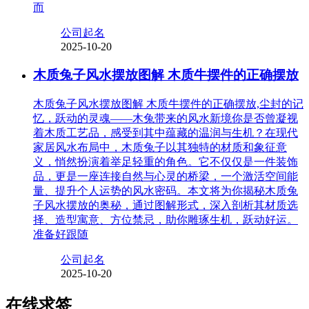
而
公司起名
2025-10-20
木质兔子风水摆放图解 木质牛摆件的正确摆放
木质兔子风水摆放图解 木质牛摆件的正确摆放,尘封的记
忆，跃动的灵魂——木兔带来的风水新境你是否曾凝视
着木质工艺品，感受到其中蕴藏的温润与生机？在现代
家居风水布局中，木质兔子以其独特的材质和象征意
义，悄然扮演着举足轻重的角色。它不仅仅是一件装饰
品，更是一座连接自然与心灵的桥梁，一个激活空间能
量、提升个人运势的风水密码。本文将为你揭秘木质兔
子风水摆放的奥秘，通过图解形式，深入剖析其材质选
择、造型寓意、方位禁忌，助你雕琢生机，跃动好运。
准备好跟随
公司起名
2025-10-20
在线求签