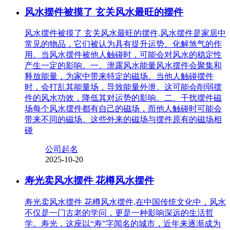
风水摆件被摸了 玄关风水最旺的摆件
风水摆件被摸了 玄关风水最旺的摆件,风水摆件是家居中
常见的物品，它们被认为具有提升运势、化解煞气的作
用。当风水摆件被他人触碰时，可能会对风水的稳定性
产生一定的影响。一、泄露风水能量风水摆件会聚集和
释放能量，为家中带来特定的磁场。当他人触碰摆件
时，会打乱其能量场，导致能量外泄。这可能会削弱摆
件的风水功效，降低其对运势的影响。二、干扰摆件磁
场每个风水摆件都有自己的磁场，而他人触碰时可能会
带来不同的磁场。这些外来的磁场与摆件原有的磁场相
碰
公司起名
2025-10-20
寿光卖风水摆件 花樽风水摆件
寿光卖风水摆件 花樽风水摆件,在中国传统文化中，风水
不仅是一门古老的学问，更是一种影响深远的生活哲
学。寿光，这座以“寿”字闻名的城市，近年来逐渐成为