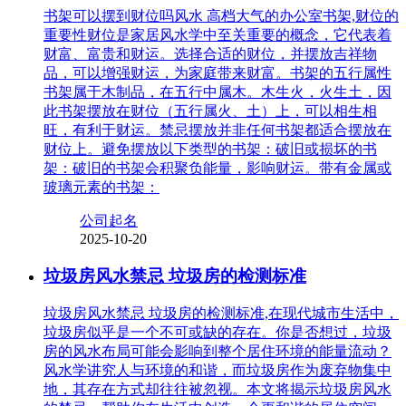
书架可以摆到财位吗风水 高档大气的办公室书架,财位的
重要性财位是家居风水学中至关重要的概念，它代表着
财富、富贵和财运。选择合适的财位，并摆放吉祥物
品，可以增强财运，为家庭带来财富。书架的五行属性
书架属于木制品，在五行中属木。木生火，火生土，因
此书架摆放在财位（五行属火、土）上，可以相生相
旺，有利于财运。禁忌摆放并非任何书架都适合摆放在
财位上。避免摆放以下类型的书架：破旧或损坏的书
架：破旧的书架会积聚负能量，影响财运。带有金属或
玻璃元素的书架：
公司起名
2025-10-20
垃圾房风水禁忌 垃圾房的检测标准
垃圾房风水禁忌 垃圾房的检测标准,在现代城市生活中，
垃圾房似乎是一个不可或缺的存在。你是否想过，垃圾
房的风水布局可能会影响到整个居住环境的能量流动？
风水学讲究人与环境的和谐，而垃圾房作为废弃物集中
地，其存在方式却往往被忽视。本文将揭示垃圾房风水