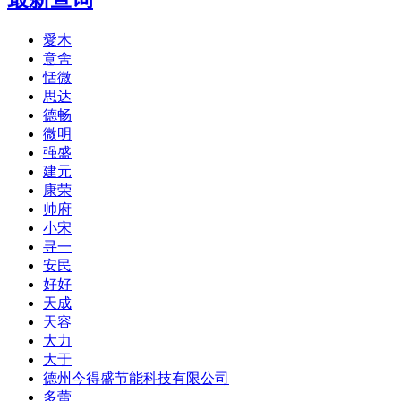
愛木
意舍
恬微
思达
德畅
微明
强盛
建元
康荣
帅府
小宋
寻一
安民
好好
天成
天容
大力
大于
德州今得盛节能科技有限公司
多蕾