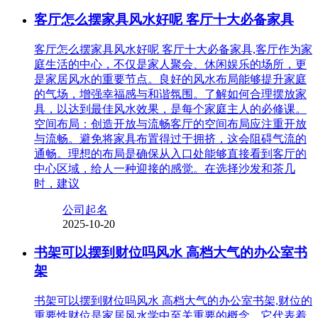
客厅怎么摆家具风水好呢 客厅十大必备家具
客厅怎么摆家具风水好呢 客厅十大必备家具,客厅作为家
庭生活的中心，不仅是家人聚会、休闲娱乐的场所，更
是家居风水的重要节点。良好的风水布局能够提升家庭
的气场，增强幸福感与和谐氛围。了解如何合理摆放家
具，以达到最佳风水效果，是每个家庭主人的必修课。
空间布局：创造开放与流畅客厅的空间布局应注重开放
与流畅。避免将家具布置得过于拥挤，这会阻碍气流的
通畅。理想的布局是确保从入口处能够直接看到客厅的
中心区域，给人一种迎接的感觉。在选择沙发和茶几
时，建议
公司起名
2025-10-20
书架可以摆到财位吗风水 高档大气的办公室书
架
书架可以摆到财位吗风水 高档大气的办公室书架,财位的
重要性财位是家居风水学中至关重要的概念，它代表着