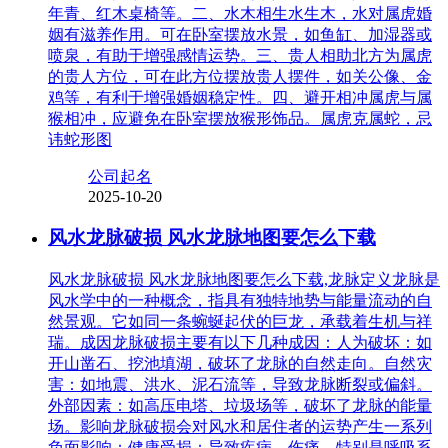
年青、红木桌椅等。二、水木相生水生木，水对属虎婚
姻有滋养作用。可在卧室摆放水景，如鱼缸、加湿器或
喷泉，有助于增强感情运势。三、贵人相助北方为属虎
的贵人方位，可在此方位摆放贵人摆件，如关公像、金
鸡等，有利于增强婚姻稳定性。四、避开相冲属虎与属
猴相冲，应避免在卧室摆放猴形饰品。属虎克属蛇，忌
讳蛇形图
公司起名
2025-10-20
风水龙脉破损 风水龙脉地图要怎么下载
风水龙脉破损 风水龙脉地图要怎么下载,龙脉定义龙脉是
风水学中的一种概念，指具有独特地势与能量流动的自
然景观。它如同一条蜿蜒起伏的巨龙，承载着生机与祥
瑞。成因龙脉破损主要有以下几种成因：人为破坏：如
开山凿石、挖池填湖，破坏了龙脉的自然走向。自然灾
害：如地震、洪水、泥石流等，导致龙脉断裂或偏斜。
外部因素：如高压电塔、垃圾场等，破坏了龙脉的能量
场。影响龙脉破损会对风水和居住者的运势产生一系列
负面影响：健康受损：导致疾病、伤痛，特别是呼吸系