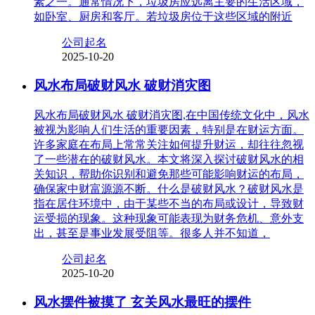
素之一。通常情况下，垃圾房应远离主要的生活区域，
如卧室、厨房和客厅。若垃圾房位于这些区域的附近
公司起名
2025-10-20
风水布局破财风水 破财消灾图
风水布局破财风水 破财消灾图,在中国传统文化中，风水
被视为影响人们生活的重要因素，特别是在财运方面。
许多家庭在布局上常常关注如何提升财运，却往往忽视
了一些潜在的破财风水。本文将深入探讨破财风水的相
关知识，帮助你识别和避免那些可能影响财运的布局，
确保家中财富源源不断。什么是破财风水？破财风水是
指在居住环境中，由于某些不当的布局或设计，导致财
运受损的现象。这种现象可能表现为财务危机、意外支
出，甚至是事业发展受阻等。很多人并不知道，
公司起名
2025-10-20
风水摆件被摸了 玄关风水最旺的摆件