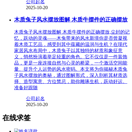
公司起名
2025-10-20
木质兔子风水摆放图解 木质牛摆件的正确摆放
木质兔子风水摆放图解 木质牛摆件的正确摆放,尘封的记
忆，跃动的灵魂——木兔带来的风水新境你是否曾凝视
着木质工艺品，感受到其中蕴藏的温润与生机？在现代
家居风水布局中，木质兔子以其独特的材质和象征意
义，悄然扮演着举足轻重的角色。它不仅仅是一件装饰
品，更是一座连接自然与心灵的桥梁，一个激活空间能
量、提升个人运势的风水密码。本文将为你揭秘木质兔
子风水摆放的奥秘，通过图解形式，深入剖析其材质选
择、造型寓意、方位禁忌，助你雕琢生机，跃动好运。
准备好跟随
公司起名
2025-10-20
在线求签