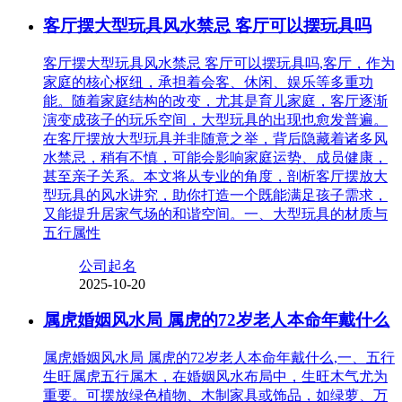
客厅摆大型玩具风水禁忌 客厅可以摆玩具吗
客厅摆大型玩具风水禁忌 客厅可以摆玩具吗,客厅，作为
家庭的核心枢纽，承担着会客、休闲、娱乐等多重功
能。随着家庭结构的改变，尤其是育儿家庭，客厅逐渐
演变成孩子的玩乐空间，大型玩具的出现也愈发普遍。
在客厅摆放大型玩具并非随意之举，背后隐藏着诸多风
水禁忌，稍有不慎，可能会影响家庭运势、成员健康，
甚至亲子关系。本文将从专业的角度，剖析客厅摆放大
型玩具的风水讲究，助你打造一个既能满足孩子需求，
又能提升居家气场的和谐空间。一、大型玩具的材质与
五行属性
公司起名
2025-10-20
属虎婚姻风水局 属虎的72岁老人本命年戴什么
属虎婚姻风水局 属虎的72岁老人本命年戴什么,一、五行
生旺属虎五行属木，在婚姻风水布局中，生旺木气尤为
重要。可摆放绿色植物、木制家具或饰品，如绿萝、万