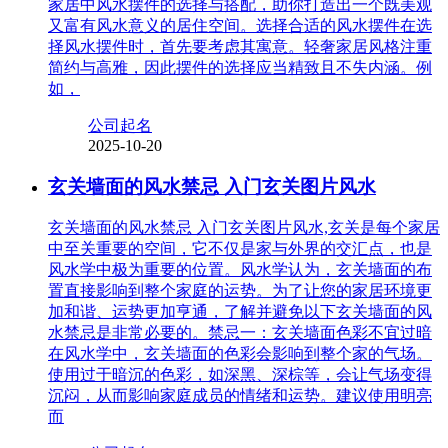
家居中风水摆件的选择与搭配，助你打造出一个既美观
又富有风水意义的居住空间。选择合适的风水摆件在选
择风水摆件时，首先要考虑其寓意。轻奢家居风格注重
简约与高雅，因此摆件的选择应当精致且不失内涵。例
如，
公司起名
2025-10-20
玄关墙面的风水禁忌 入门玄关图片风水
玄关墙面的风水禁忌 入门玄关图片风水,玄关是每个家居
中至关重要的空间，它不仅是家与外界的交汇点，也是
风水学中极为重要的位置。风水学认为，玄关墙面的布
置直接影响到整个家庭的运势。为了让您的家居环境更
加和谐、运势更加亨通，了解并避免以下玄关墙面的风
水禁忌是非常必要的。禁忌一：玄关墙面色彩不宜过暗
在风水学中，玄关墙面的色彩会影响到整个家的气场。
使用过于暗沉的色彩，如深黑、深棕等，会让气场变得
沉闷，从而影响家庭成员的情绪和运势。建议使用明亮
而