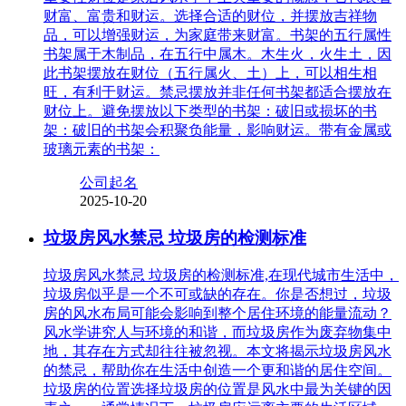
财富、富贵和财运。选择合适的财位，并摆放吉祥物
品，可以增强财运，为家庭带来财富。书架的五行属性
书架属于木制品，在五行中属木。木生火，火生土，因
此书架摆放在财位（五行属火、土）上，可以相生相
旺，有利于财运。禁忌摆放并非任何书架都适合摆放在
财位上。避免摆放以下类型的书架：破旧或损坏的书
架：破旧的书架会积聚负能量，影响财运。带有金属或
玻璃元素的书架：
公司起名
2025-10-20
垃圾房风水禁忌 垃圾房的检测标准
垃圾房风水禁忌 垃圾房的检测标准,在现代城市生活中，
垃圾房似乎是一个不可或缺的存在。你是否想过，垃圾
房的风水布局可能会影响到整个居住环境的能量流动？
风水学讲究人与环境的和谐，而垃圾房作为废弃物集中
地，其存在方式却往往被忽视。本文将揭示垃圾房风水
的禁忌，帮助你在生活中创造一个更和谐的居住空间。
垃圾房的位置选择垃圾房的位置是风水中最为关键的因