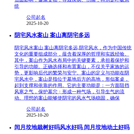
统
公司起名
2025-10-20
阴宅风水案山 案山离阴宅多远
阴宅风水案山 案山离阴宅多远,阴宅风水，作为中国传统
文化的重要组成部分，蕴含着深厚的哲理和实践经验。
其中，案山作为风水布局中的关键要素，承担着保护和
引导的功能。正确选择和布置案山，不仅关乎家族的运
势，更影响后代的繁荣与安宁。案山的定义与功能在阴
宅风水中，案山是指位于墓地后方的高地，形似案桌，
起到支撑和依靠的作用。它的主要功能是：一方面阻挡
风寒之气，保护墓穴；形成一种气场，引导生气的流
动。理想的案山能够使阴宅的风水气场稳固，确保
公司起名
2025-10-20
闰月坟地栽树好吗风水好吗 闰月坟地动土好吗