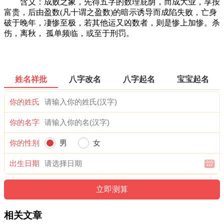
含义：成败之象，先得五字的数理庇荫，而成大业，享按
富贵，后由盈数(凡十谓之盈数)的暗示诱导而成陷失败，亡身
破于晚年，凄惨至极，若其他运又凶数者，则是惨上加惨。杀
伤，离秋， 孤单频临，或至于刑罚。
姓名祥批
八字改名
八字起名
宝宝起名
你的姓氏
你的名字
你的性别
男
女
出生日期
相关文章