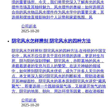
境的重要场所。今天，我们将带您深入了解寿光的风水
摆件市场及其独特魅力。风水摆件的奥秘：如何选择适
合你的风水物品风水摆件作为风水学中的重要元素，其
选择和摆放直接影响到个人运势和家庭氛围。风
公司起名
2025-10-20
阴宅风水怎样辨别 阴宅风水的四种方法
阴宅风水怎样辨别 阴宅风水的四种方法,在传统的中国文
化中，风水不仅仅是关于居住环境的选择，更是对生与
死、阴与阳的深刻理解。阴宅风水，亦即墓地的风水，
承载着逝者的安息与后人的繁荣。在这片神秘的领域
中，如何辨别阴宅的风水优劣，成为了许多人关注的焦
点。本文将深入探讨阴宅风水的判断标准，帮助读者揭
开其神秘面纱。阴宅风水的基本原则阴宅风水讲究“藏风
聚气”，即要选择一个既能保留气场，又能避开煞气的地
方。阴宅的地形、朝向、周边环境等因素，都在潜移默
公司起名
2025-10-20