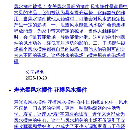
风水摆件被摸了 玄关风水最旺的摆件,风水摆件是家居中
常见的物品，它们被认为具有提升运势、化解煞气的作
用。当风水摆件被他人触碰时，可能会对风水的稳定性
产生一定的影响。一、泄露风水能量风水摆件会聚集和
释放能量，为家中带来特定的磁场。当他人触碰摆件
时，会打乱其能量场，导致能量外泄。这可能会削弱摆
件的风水功效，降低其对运势的影响。二、干扰摆件磁
场每个风水摆件都有自己的磁场，而他人触碰时可能会
带来不同的磁场。这些外来的磁场与摆件原有的磁场相
碰
公司起名
2025-10-20
寿光卖风水摆件 花樽风水摆件
寿光卖风水摆件 花樽风水摆件,在中国传统文化中，风水
不仅是一门古老的学问，更是一种影响深远的生活哲
学。寿光，这座以“寿”字闻名的城市，近年来逐渐成为
风水摆件的中心。这个与风水相关的市场不仅吸引了众
多收藏家和爱好者，也成为了不少人调和家庭与工作环