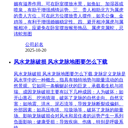
姻有滋养作用。可在卧室摆放水景，如鱼缸、加湿器或
喷泉，有助于增强感情运势。三、贵人相助北方为属虎
的贵人方位，可在此方位摆放贵人摆件，如关公像、金
鸡等，有利于增强婚姻稳定性。四、避开相冲属虎与属
猴相冲，应避免在卧室摆放猴形饰品。属虎克属蛇，忌
讳蛇形图
公司起名
2025-10-20
风水龙脉破损 风水龙脉地图要怎么下载
风水龙脉破损 风水龙脉地图要怎么下载,龙脉定义龙脉是
风水学中的一种概念，指具有独特地势与能量流动的自
然景观。它如同一条蜿蜒起伏的巨龙，承载着生机与祥
瑞。成因龙脉破损主要有以下几种成因：人为破坏：如
开山凿石、挖池填湖，破坏了龙脉的自然走向。自然灾
害：如地震、洪水、泥石流等，导致龙脉断裂或偏斜。
外部因素：如高压电塔、垃圾场等，破坏了龙脉的能量
场。影响龙脉破损会对风水和居住者的运势产生一系列
负面影响：健康受损：导致疾病、伤痛，特别是呼吸系
统