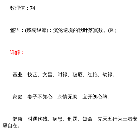
数理值：
74
签语：(残菊经霜)：沉沦逆境的秋叶落寞数。(凶)
详解：
基业：技艺、文昌、时禄、破厄、红艳、劫禄。
家庭：妻子不知心，亲情无助，宜开朗心胸。
健康：时遇伤残、病患、刑罚、短命，先天五行为土者安
康自在。