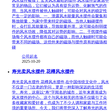
风水摆件被摸了 玄关风水最旺的摆件,风水摆件是家居中
常见的物品，它们被认为具有提升运势、化解煞气的作
用。当风水摆件被他人触碰时，可能会对风水的稳定性
产生一定的影响。一、泄露风水能量风水摆件会聚集和
释放能量，为家中带来特定的磁场。当他人触碰摆件
时，会打乱其能量场，导致能量外泄。这可能会削弱摆
件的风水功效，降低其对运势的影响。二、干扰摆件磁
场每个风水摆件都有自己的磁场，而他人触碰时可能会
带来不同的磁场。这些外来的磁场与摆件原有的磁场相
碰
公司起名
2025-10-20
寿光卖风水摆件 花樽风水摆件
寿光卖风水摆件 花樽风水摆件,在中国传统文化中，风水
不仅是一门古老的学问，更是一种影响深远的生活哲
学。寿光，这座以“寿”字闻名的城市，近年来逐渐成为
风水摆件的中心。这个与风水相关的市场不仅吸引了众
多收藏家和爱好者，也成为了不少人调和家庭与工作环
境的重要场所。今天，我们将带您深入了解寿光的风水