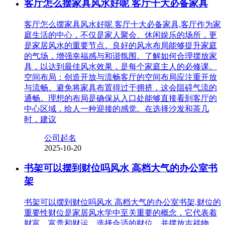
客厅怎么摆家具风水好呢 客厅十大必备家具
客厅怎么摆家具风水好呢 客厅十大必备家具,客厅作为家
庭生活的中心，不仅是家人聚会、休闲娱乐的场所，更
是家居风水的重要节点。良好的风水布局能够提升家庭
的气场，增强幸福感与和谐氛围。了解如何合理摆放家
具，以达到最佳风水效果，是每个家庭主人的必修课。
空间布局：创造开放与流畅客厅的空间布局应注重开放
与流畅。避免将家具布置得过于拥挤，这会阻碍气流的
通畅。理想的布局是确保从入口处能够直接看到客厅的
中心区域，给人一种迎接的感觉。在选择沙发和茶几
时，建议
公司起名
2025-10-20
书架可以摆到财位吗风水 高档大气的办公室书
架
书架可以摆到财位吗风水 高档大气的办公室书架,财位的
重要性财位是家居风水学中至关重要的概念，它代表着
财富、富贵和财运。选择合适的财位，并摆放吉祥物