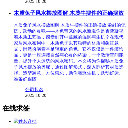
2025-10-20
木质兔子风水摆放图解 木质牛摆件的正确摆放
木质兔子风水摆放图解 木质牛摆件的正确摆放,尘封的记
忆，跃动的灵魂——木兔带来的风水新境你是否曾凝视
着木质工艺品，感受到其中蕴藏的温润与生机？在现代
家居风水布局中，木质兔子以其独特的材质和象征意
义，悄然扮演着举足轻重的角色。它不仅仅是一件装饰
品，更是一座连接自然与心灵的桥梁，一个激活空间能
量、提升个人运势的风水密码。本文将为你揭秘木质兔
子风水摆放的奥秘，通过图解形式，深入剖析其材质选
择、造型寓意、方位禁忌，助你雕琢生机，跃动好运。
准备好跟随
公司起名
2025-10-20
在线求签