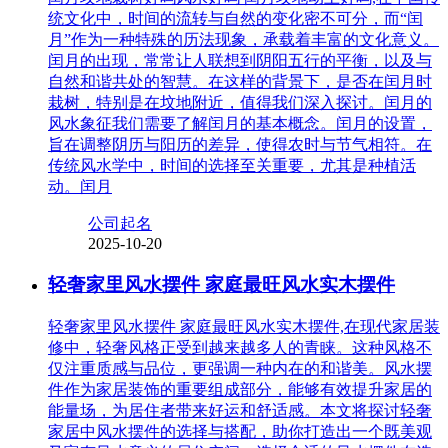
统文化中，时间的流转与自然的变化密不可分，而“闰
月”作为一种特殊的历法现象，承载着丰富的文化意义。
闰月的出现，常常让人联想到阴阳五行的平衡，以及与
自然和谐共处的智慧。在这样的背景下，是否在闰月时
栽树，特别是在坟地附近，值得我们深入探讨。闰月的
风水象征我们需要了解闰月的基本概念。闰月的设置，
旨在调整阴历与阳历的差异，使得农时与节气相符。在
传统风水学中，时间的选择至关重要，尤其是种植活
动。闰月
公司起名
2025-10-20
轻奢家里风水摆件 家庭最旺风水实木摆件
轻奢家里风水摆件 家庭最旺风水实木摆件,在现代家居装
修中，轻奢风格正受到越来越多人的青睐。这种风格不
仅注重质感与品位，更强调一种内在的和谐美。风水摆
件作为家居装饰的重要组成部分，能够有效提升家居的
能量场，为居住者带来好运和舒适感。本文将探讨轻奢
家居中风水摆件的选择与搭配，助你打造出一个既美观