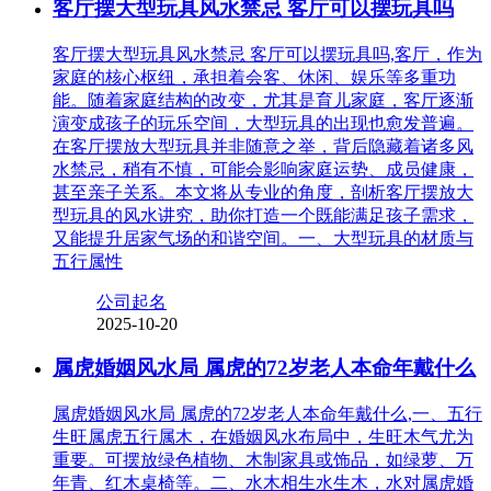
客厅摆大型玩具风水禁忌 客厅可以摆玩具吗
客厅摆大型玩具风水禁忌 客厅可以摆玩具吗,客厅，作为
家庭的核心枢纽，承担着会客、休闲、娱乐等多重功
能。随着家庭结构的改变，尤其是育儿家庭，客厅逐渐
演变成孩子的玩乐空间，大型玩具的出现也愈发普遍。
在客厅摆放大型玩具并非随意之举，背后隐藏着诸多风
水禁忌，稍有不慎，可能会影响家庭运势、成员健康，
甚至亲子关系。本文将从专业的角度，剖析客厅摆放大
型玩具的风水讲究，助你打造一个既能满足孩子需求，
又能提升居家气场的和谐空间。一、大型玩具的材质与
五行属性
公司起名
2025-10-20
属虎婚姻风水局 属虎的72岁老人本命年戴什么
属虎婚姻风水局 属虎的72岁老人本命年戴什么,一、五行
生旺属虎五行属木，在婚姻风水布局中，生旺木气尤为
重要。可摆放绿色植物、木制家具或饰品，如绿萝、万
年青、红木桌椅等。二、水木相生水生木，水对属虎婚