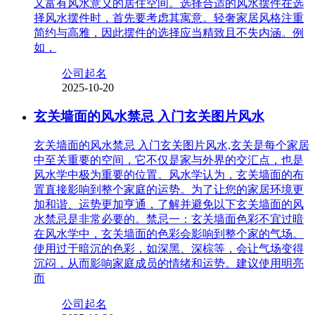
又富有风水意义的居住空间。选择合适的风水摆件在选
择风水摆件时，首先要考虑其寓意。轻奢家居风格注重
简约与高雅，因此摆件的选择应当精致且不失内涵。例
如，
公司起名
2025-10-20
玄关墙面的风水禁忌 入门玄关图片风水
玄关墙面的风水禁忌 入门玄关图片风水,玄关是每个家居
中至关重要的空间，它不仅是家与外界的交汇点，也是
风水学中极为重要的位置。风水学认为，玄关墙面的布
置直接影响到整个家庭的运势。为了让您的家居环境更
加和谐、运势更加亨通，了解并避免以下玄关墙面的风
水禁忌是非常必要的。禁忌一：玄关墙面色彩不宜过暗
在风水学中，玄关墙面的色彩会影响到整个家的气场。
使用过于暗沉的色彩，如深黑、深棕等，会让气场变得
沉闷，从而影响家庭成员的情绪和运势。建议使用明亮
而
公司起名