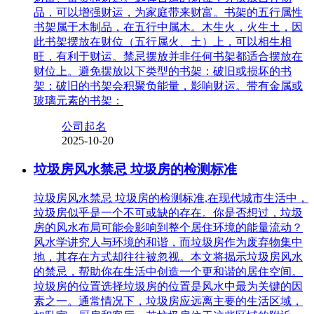
品，可以增强财运，为家庭带来财富。书架的五行属性
书架属于木制品，在五行中属木。木生火，火生土，因
此书架摆放在财位（五行属火、土）上，可以相生相
旺，有利于财运。禁忌摆放并非任何书架都适合摆放在
财位上。避免摆放以下类型的书架：破旧或损坏的书
架：破旧的书架会积聚负能量，影响财运。带有金属或
玻璃元素的书架：
公司起名
2025-10-20
垃圾房风水禁忌 垃圾房的检测标准
垃圾房风水禁忌 垃圾房的检测标准,在现代城市生活中，
垃圾房似乎是一个不可或缺的存在。你是否想过，垃圾
房的风水布局可能会影响到整个居住环境的能量流动？
风水学讲究人与环境的和谐，而垃圾房作为废弃物集中
地，其存在方式却往往被忽视。本文将揭示垃圾房风水
的禁忌，帮助你在生活中创造一个更和谐的居住空间。
垃圾房的位置选择垃圾房的位置是风水中最为关键的因
素之一。通常情况下，垃圾房应远离主要的生活区域，