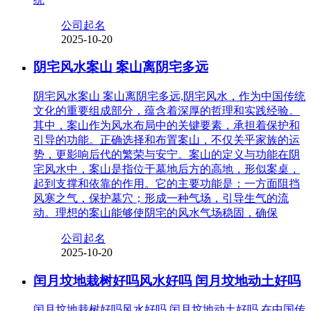
公司起名
2025-10-20
阴宅风水案山 案山离阴宅多远
阴宅风水案山 案山离阴宅多远,阴宅风水，作为中国传统
文化的重要组成部分，蕴含着深厚的哲理和实践经验。
其中，案山作为风水布局中的关键要素，承担着保护和
引导的功能。正确选择和布置案山，不仅关乎家族的运
势，更影响后代的繁荣与安宁。案山的定义与功能在阴
宅风水中，案山是指位于墓地后方的高地，形似案桌，
起到支撑和依靠的作用。它的主要功能是：一方面阻挡
风寒之气，保护墓穴；形成一种气场，引导生气的流
动。理想的案山能够使阴宅的风水气场稳固，确保
公司起名
2025-10-20
闰月坟地栽树好吗风水好吗 闰月坟地动土好吗
闰月坟地栽树好吗风水好吗 闰月坟地动土好吗,在中国传