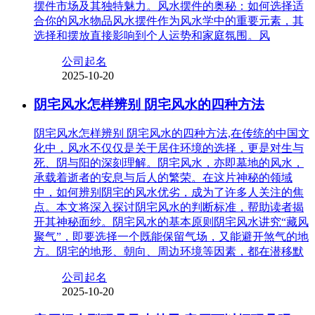
摆件市场及其独特魅力。风水摆件的奥秘：如何选择适
合你的风水物品风水摆件作为风水学中的重要元素，其
选择和摆放直接影响到个人运势和家庭氛围。风
公司起名
2025-10-20
阴宅风水怎样辨别 阴宅风水的四种方法
阴宅风水怎样辨别 阴宅风水的四种方法,在传统的中国文
化中，风水不仅仅是关于居住环境的选择，更是对生与
死、阴与阳的深刻理解。阴宅风水，亦即墓地的风水，
承载着逝者的安息与后人的繁荣。在这片神秘的领域
中，如何辨别阴宅的风水优劣，成为了许多人关注的焦
点。本文将深入探讨阴宅风水的判断标准，帮助读者揭
开其神秘面纱。阴宅风水的基本原则阴宅风水讲究“藏风
聚气”，即要选择一个既能保留气场，又能避开煞气的地
方。阴宅的地形、朝向、周边环境等因素，都在潜移默
公司起名
2025-10-20