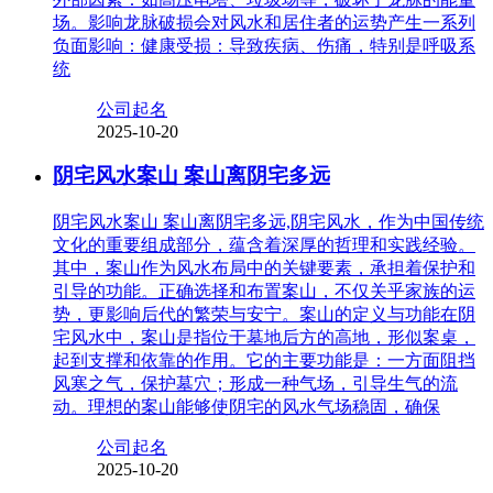
场。影响龙脉破损会对风水和居住者的运势产生一系列
负面影响：健康受损：导致疾病、伤痛，特别是呼吸系
统
公司起名
2025-10-20
阴宅风水案山 案山离阴宅多远
阴宅风水案山 案山离阴宅多远,阴宅风水，作为中国传统
文化的重要组成部分，蕴含着深厚的哲理和实践经验。
其中，案山作为风水布局中的关键要素，承担着保护和
引导的功能。正确选择和布置案山，不仅关乎家族的运
势，更影响后代的繁荣与安宁。案山的定义与功能在阴
宅风水中，案山是指位于墓地后方的高地，形似案桌，
起到支撑和依靠的作用。它的主要功能是：一方面阻挡
风寒之气，保护墓穴；形成一种气场，引导生气的流
动。理想的案山能够使阴宅的风水气场稳固，确保
公司起名
2025-10-20