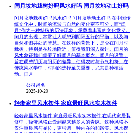
闰月坟地栽树好吗风水好吗 闰月坟地动土好吗
闰月坟地栽树好吗风水好吗 闰月坟地动土好吗,在中国传
统文化中，时间的流转与自然的变化密不可分，而“闰
月”作为一种特殊的历法现象，承载着丰富的文化意义。
闰月的出现，常常让人联想到阴阳五行的平衡，以及与
自然和谐共处的智慧。在这样的背景下，是否在闰月时
栽树，特别是在坟地附近，值得我们深入探讨。闰月的
风水象征我们需要了解闰月的基本概念。闰月的设置，
旨在调整阴历与阳历的差异，使得农时与节气相符。在
传统风水学中，时间的选择至关重要，尤其是种植活
动。闰月
公司起名
2025-10-20
轻奢家里风水摆件 家庭最旺风水实木摆件
轻奢家里风水摆件 家庭最旺风水实木摆件,在现代家居装
修中，轻奢风格正受到越来越多人的青睐。这种风格不
仅注重质感与品位，更强调一种内在的和谐美。风水摆