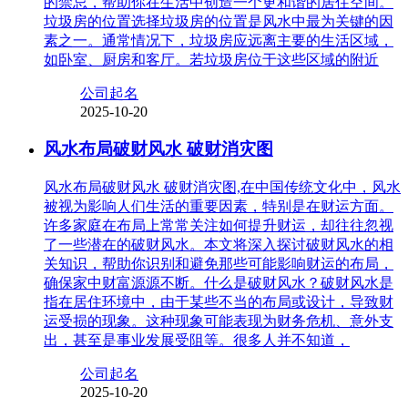
的禁忌，帮助你在生活中创造一个更和谐的居住空间。
垃圾房的位置选择垃圾房的位置是风水中最为关键的因
素之一。通常情况下，垃圾房应远离主要的生活区域，
如卧室、厨房和客厅。若垃圾房位于这些区域的附近
公司起名
2025-10-20
风水布局破财风水 破财消灾图
风水布局破财风水 破财消灾图,在中国传统文化中，风水
被视为影响人们生活的重要因素，特别是在财运方面。
许多家庭在布局上常常关注如何提升财运，却往往忽视
了一些潜在的破财风水。本文将深入探讨破财风水的相
关知识，帮助你识别和避免那些可能影响财运的布局，
确保家中财富源源不断。什么是破财风水？破财风水是
指在居住环境中，由于某些不当的布局或设计，导致财
运受损的现象。这种现象可能表现为财务危机、意外支
出，甚至是事业发展受阻等。很多人并不知道，
公司起名
2025-10-20