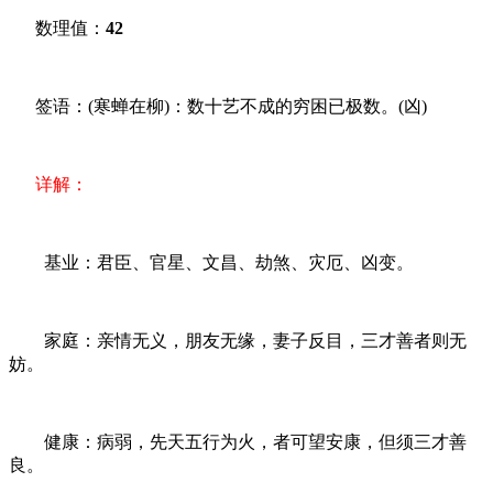
数理值：
42
签语：(寒蝉在柳)：数十艺不成的穷困已极数。(凶)
详解：
基业：君臣、官星、文昌、劫煞、灾厄、凶变。
家庭：亲情无义，朋友无缘，妻子反目，三才善者则无
妨。
健康：病弱，先天五行为火，者可望安康，但须三才善
良。