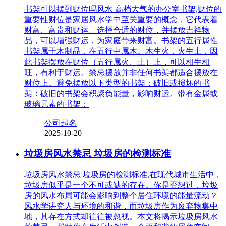
书架可以摆到财位吗风水 高档大气的办公室书架,财位的
重要性财位是家居风水学中至关重要的概念，它代表着
财富、富贵和财运。选择合适的财位，并摆放吉祥物
品，可以增强财运，为家庭带来财富。书架的五行属性
书架属于木制品，在五行中属木。木生火，火生土，因
此书架摆放在财位（五行属火、土）上，可以相生相
旺，有利于财运。禁忌摆放并非任何书架都适合摆放在
财位上。避免摆放以下类型的书架：破旧或损坏的书
架：破旧的书架会积聚负能量，影响财运。带有金属或
玻璃元素的书架：
公司起名
2025-10-20
垃圾房风水禁忌 垃圾房的检测标准
垃圾房风水禁忌 垃圾房的检测标准,在现代城市生活中，
垃圾房似乎是一个不可或缺的存在。你是否想过，垃圾
房的风水布局可能会影响到整个居住环境的能量流动？
风水学讲究人与环境的和谐，而垃圾房作为废弃物集中
地，其存在方式却往往被忽视。本文将揭示垃圾房风水