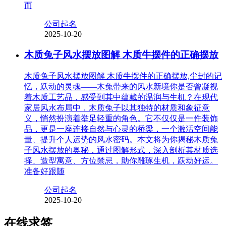
而
公司起名
2025-10-20
木质兔子风水摆放图解 木质牛摆件的正确摆放
木质兔子风水摆放图解 木质牛摆件的正确摆放,尘封的记
忆，跃动的灵魂——木兔带来的风水新境你是否曾凝视
着木质工艺品，感受到其中蕴藏的温润与生机？在现代
家居风水布局中，木质兔子以其独特的材质和象征意
义，悄然扮演着举足轻重的角色。它不仅仅是一件装饰
品，更是一座连接自然与心灵的桥梁，一个激活空间能
量、提升个人运势的风水密码。本文将为你揭秘木质兔
子风水摆放的奥秘，通过图解形式，深入剖析其材质选
择、造型寓意、方位禁忌，助你雕琢生机，跃动好运。
准备好跟随
公司起名
2025-10-20
在线求签