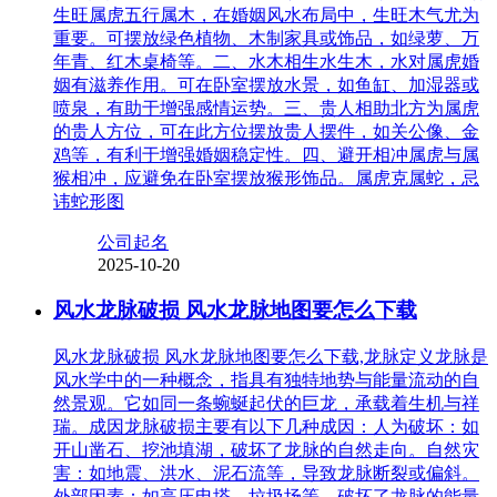
生旺属虎五行属木，在婚姻风水布局中，生旺木气尤为
重要。可摆放绿色植物、木制家具或饰品，如绿萝、万
年青、红木桌椅等。二、水木相生水生木，水对属虎婚
姻有滋养作用。可在卧室摆放水景，如鱼缸、加湿器或
喷泉，有助于增强感情运势。三、贵人相助北方为属虎
的贵人方位，可在此方位摆放贵人摆件，如关公像、金
鸡等，有利于增强婚姻稳定性。四、避开相冲属虎与属
猴相冲，应避免在卧室摆放猴形饰品。属虎克属蛇，忌
讳蛇形图
公司起名
2025-10-20
风水龙脉破损 风水龙脉地图要怎么下载
风水龙脉破损 风水龙脉地图要怎么下载,龙脉定义龙脉是
风水学中的一种概念，指具有独特地势与能量流动的自
然景观。它如同一条蜿蜒起伏的巨龙，承载着生机与祥
瑞。成因龙脉破损主要有以下几种成因：人为破坏：如
开山凿石、挖池填湖，破坏了龙脉的自然走向。自然灾
害：如地震、洪水、泥石流等，导致龙脉断裂或偏斜。
外部因素：如高压电塔、垃圾场等，破坏了龙脉的能量