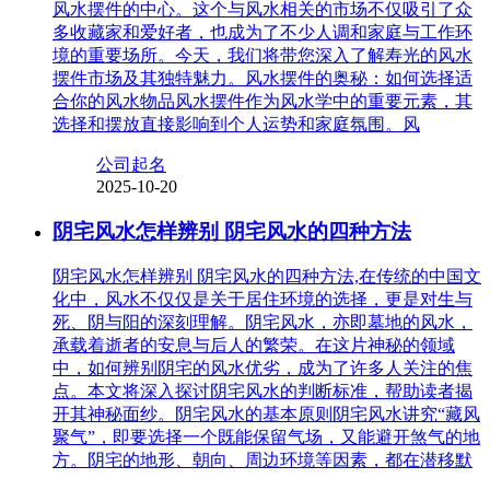
风水摆件的中心。这个与风水相关的市场不仅吸引了众
多收藏家和爱好者，也成为了不少人调和家庭与工作环
境的重要场所。今天，我们将带您深入了解寿光的风水
摆件市场及其独特魅力。风水摆件的奥秘：如何选择适
合你的风水物品风水摆件作为风水学中的重要元素，其
选择和摆放直接影响到个人运势和家庭氛围。风
公司起名
2025-10-20
阴宅风水怎样辨别 阴宅风水的四种方法
阴宅风水怎样辨别 阴宅风水的四种方法,在传统的中国文
化中，风水不仅仅是关于居住环境的选择，更是对生与
死、阴与阳的深刻理解。阴宅风水，亦即墓地的风水，
承载着逝者的安息与后人的繁荣。在这片神秘的领域
中，如何辨别阴宅的风水优劣，成为了许多人关注的焦
点。本文将深入探讨阴宅风水的判断标准，帮助读者揭
开其神秘面纱。阴宅风水的基本原则阴宅风水讲究“藏风
聚气”，即要选择一个既能保留气场，又能避开煞气的地
方。阴宅的地形、朝向、周边环境等因素，都在潜移默