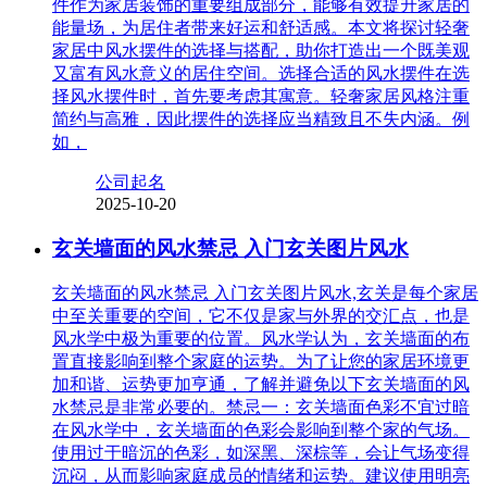
件作为家居装饰的重要组成部分，能够有效提升家居的
能量场，为居住者带来好运和舒适感。本文将探讨轻奢
家居中风水摆件的选择与搭配，助你打造出一个既美观
又富有风水意义的居住空间。选择合适的风水摆件在选
择风水摆件时，首先要考虑其寓意。轻奢家居风格注重
简约与高雅，因此摆件的选择应当精致且不失内涵。例
如，
公司起名
2025-10-20
玄关墙面的风水禁忌 入门玄关图片风水
玄关墙面的风水禁忌 入门玄关图片风水,玄关是每个家居
中至关重要的空间，它不仅是家与外界的交汇点，也是
风水学中极为重要的位置。风水学认为，玄关墙面的布
置直接影响到整个家庭的运势。为了让您的家居环境更
加和谐、运势更加亨通，了解并避免以下玄关墙面的风
水禁忌是非常必要的。禁忌一：玄关墙面色彩不宜过暗
在风水学中，玄关墙面的色彩会影响到整个家的气场。
使用过于暗沉的色彩，如深黑、深棕等，会让气场变得
沉闷，从而影响家庭成员的情绪和运势。建议使用明亮