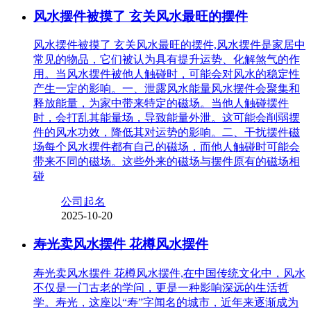
风水摆件被摸了 玄关风水最旺的摆件
风水摆件被摸了 玄关风水最旺的摆件,风水摆件是家居中
常见的物品，它们被认为具有提升运势、化解煞气的作
用。当风水摆件被他人触碰时，可能会对风水的稳定性
产生一定的影响。一、泄露风水能量风水摆件会聚集和
释放能量，为家中带来特定的磁场。当他人触碰摆件
时，会打乱其能量场，导致能量外泄。这可能会削弱摆
件的风水功效，降低其对运势的影响。二、干扰摆件磁
场每个风水摆件都有自己的磁场，而他人触碰时可能会
带来不同的磁场。这些外来的磁场与摆件原有的磁场相
碰
公司起名
2025-10-20
寿光卖风水摆件 花樽风水摆件
寿光卖风水摆件 花樽风水摆件,在中国传统文化中，风水
不仅是一门古老的学问，更是一种影响深远的生活哲
学。寿光，这座以“寿”字闻名的城市，近年来逐渐成为