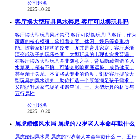
公司起名
2025-10-20
客厅摆大型玩具风水禁忌 客厅可以摆玩具吗
客厅摆大型玩具风水禁忌 客厅可以摆玩具吗,客厅，作为
家庭的核心枢纽，承担着会客、休闲、娱乐等多重功
能。随着家庭结构的改变，尤其是育儿家庭，客厅逐渐
演变成孩子的玩乐空间，大型玩具的出现也愈发普遍。
在客厅摆放大型玩具并非随意之举，背后隐藏着诸多风
水禁忌，稍有不慎，可能会影响家庭运势、成员健康，
甚至亲子关系。本文将从专业的角度，剖析客厅摆放大
型玩具的风水讲究，助你打造一个既能满足孩子需求，
又能提升居家气场的和谐空间。一、大型玩具的材质与
五行属性
公司起名
2025-10-20
属虎婚姻风水局 属虎的72岁老人本命年戴什么
属虎婚姻风水局 属虎的72岁老人本命年戴什么,一、五行