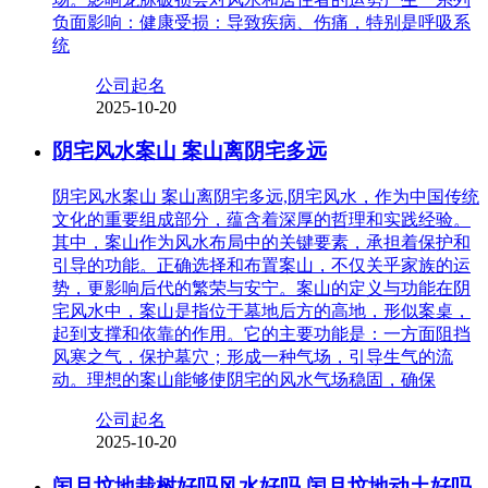
负面影响：健康受损：导致疾病、伤痛，特别是呼吸系
统
公司起名
2025-10-20
阴宅风水案山 案山离阴宅多远
阴宅风水案山 案山离阴宅多远,阴宅风水，作为中国传统
文化的重要组成部分，蕴含着深厚的哲理和实践经验。
其中，案山作为风水布局中的关键要素，承担着保护和
引导的功能。正确选择和布置案山，不仅关乎家族的运
势，更影响后代的繁荣与安宁。案山的定义与功能在阴
宅风水中，案山是指位于墓地后方的高地，形似案桌，
起到支撑和依靠的作用。它的主要功能是：一方面阻挡
风寒之气，保护墓穴；形成一种气场，引导生气的流
动。理想的案山能够使阴宅的风水气场稳固，确保
公司起名
2025-10-20
闰月坟地栽树好吗风水好吗 闰月坟地动土好吗