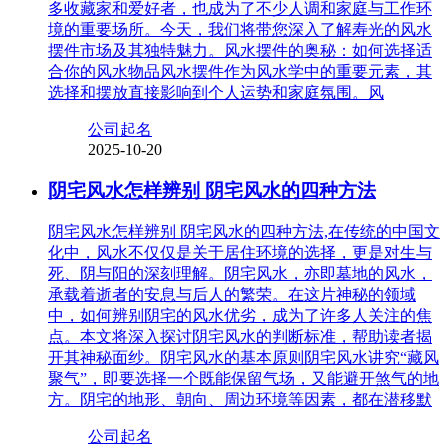
多收藏家和爱好者，也成为了不少人调和家庭与工作环
境的重要场所。今天，我们将带您深入了解寿光的风水
摆件市场及其独特魅力。风水摆件的奥秘：如何选择适
合你的风水物品风水摆件作为风水学中的重要元素，其
选择和摆放直接影响到个人运势和家庭氛围。风
公司起名
2025-10-20
阴宅风水怎样辨别 阴宅风水的四种方法
阴宅风水怎样辨别 阴宅风水的四种方法,在传统的中国文
化中，风水不仅仅是关于居住环境的选择，更是对生与
死、阴与阳的深刻理解。阴宅风水，亦即墓地的风水，
承载着逝者的安息与后人的繁荣。在这片神秘的领域
中，如何辨别阴宅的风水优劣，成为了许多人关注的焦
点。本文将深入探讨阴宅风水的判断标准，帮助读者揭
开其神秘面纱。阴宅风水的基本原则阴宅风水讲究“藏风
聚气”，即要选择一个既能保留气场，又能避开煞气的地
方。阴宅的地形、朝向、周边环境等因素，都在潜移默
公司起名