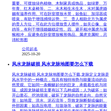
重要。可摆放绿色植物、木制家具或饰品，如绿萝、万
年青、红木桌椅等。二、水木相生水生木，水对属虎婚
姻有滋养作用。可在卧室摆放水景，如鱼缸、加湿器或
喷泉，有助于增强感情运势。三、贵人相助北方为属虎
的贵人方位，可在此方位摆放贵人摆件，如关公像、金
鸡等，有利于增强婚姻稳定性。四、避开相冲属虎与属
猴相冲，应避免在卧室摆放猴形饰品。属虎克属蛇，忌
讳蛇形图
公司起名
2025-10-20
风水龙脉破损 风水龙脉地图要怎么下载
风水龙脉破损 风水龙脉地图要怎么下载,龙脉定义龙脉是
风水学中的一种概念，指具有独特地势与能量流动的自
然景观。它如同一条蜿蜒起伏的巨龙，承载着生机与祥
瑞。成因龙脉破损主要有以下几种成因：人为破坏：如
开山凿石、挖池填湖，破坏了龙脉的自然走向。自然灾
害：如地震、洪水、泥石流等，导致龙脉断裂或偏斜。
外部因素：如高压电塔、垃圾场等，破坏了龙脉的能量
场。影响龙脉破损会对风水和居住者的运势产生一系列