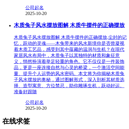
公司起名
2025-10-20
木质兔子风水摆放图解 木质牛摆件的正确摆放
木质兔子风水摆放图解 木质牛摆件的正确摆放,尘封的记
忆，跃动的灵魂——木兔带来的风水新境你是否曾凝视
着木质工艺品，感受到其中蕴藏的温润与生机？在现代
家居风水布局中，木质兔子以其独特的材质和象征意
义，悄然扮演着举足轻重的角色。它不仅仅是一件装饰
品，更是一座连接自然与心灵的桥梁，一个激活空间能
量、提升个人运势的风水密码。本文将为你揭秘木质兔
子风水摆放的奥秘，通过图解形式，深入剖析其材质选
择、造型寓意、方位禁忌，助你雕琢生机，跃动好运。
准备好跟随
公司起名
2025-10-20
在线求签