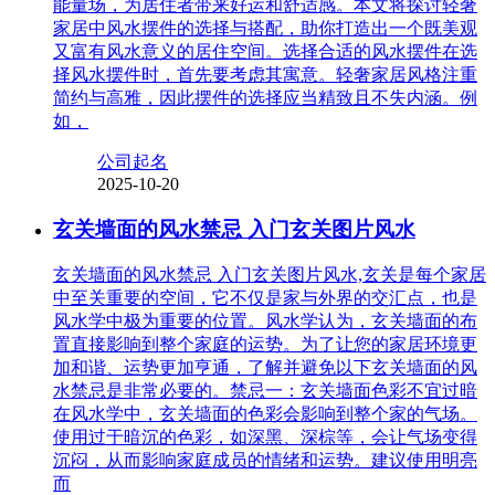
能量场，为居住者带来好运和舒适感。本文将探讨轻奢
家居中风水摆件的选择与搭配，助你打造出一个既美观
又富有风水意义的居住空间。选择合适的风水摆件在选
择风水摆件时，首先要考虑其寓意。轻奢家居风格注重
简约与高雅，因此摆件的选择应当精致且不失内涵。例
如，
公司起名
2025-10-20
玄关墙面的风水禁忌 入门玄关图片风水
玄关墙面的风水禁忌 入门玄关图片风水,玄关是每个家居
中至关重要的空间，它不仅是家与外界的交汇点，也是
风水学中极为重要的位置。风水学认为，玄关墙面的布
置直接影响到整个家庭的运势。为了让您的家居环境更
加和谐、运势更加亨通，了解并避免以下玄关墙面的风
水禁忌是非常必要的。禁忌一：玄关墙面色彩不宜过暗
在风水学中，玄关墙面的色彩会影响到整个家的气场。
使用过于暗沉的色彩，如深黑、深棕等，会让气场变得
沉闷，从而影响家庭成员的情绪和运势。建议使用明亮
而