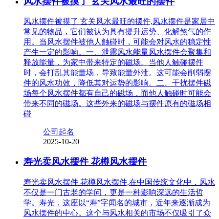
风水摆件被摸了 玄关风水最旺的摆件
风水摆件被摸了 玄关风水最旺的摆件,风水摆件是家居中
常见的物品，它们被认为具有提升运势、化解煞气的作
用。当风水摆件被他人触碰时，可能会对风水的稳定性
产生一定的影响。一、泄露风水能量风水摆件会聚集和
释放能量，为家中带来特定的磁场。当他人触碰摆件
时，会打乱其能量场，导致能量外泄。这可能会削弱摆
件的风水功效，降低其对运势的影响。二、干扰摆件磁
场每个风水摆件都有自己的磁场，而他人触碰时可能会
带来不同的磁场。这些外来的磁场与摆件原有的磁场相
碰
公司起名
2025-10-20
寿光卖风水摆件 花樽风水摆件
寿光卖风水摆件 花樽风水摆件,在中国传统文化中，风水
不仅是一门古老的学问，更是一种影响深远的生活哲
学。寿光，这座以“寿”字闻名的城市，近年来逐渐成为
风水摆件的中心。这个与风水相关的市场不仅吸引了众