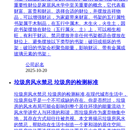
重要性财位是家居风水学中至关重要的概念，它代表着
财富、富贵和财运。选择合适的财位，并摆放吉祥物
品，可以增强财运，为家庭带来财富。书架的五行属性
书架属于木制品，在五行中属木。木生火，火生土，因
此书架摆放在财位（五行属火、土）上，可以相生相
旺，有利于财运。禁忌摆放并非任何书架都适合摆放在
财位上。避免摆放以下类型的书架：破旧或损坏的书
架：破旧的书架会积聚负能量，影响财运。带有金属或
玻璃元素的书架：
公司起名
2025-10-20
垃圾房风水禁忌 垃圾房的检测标准
垃圾房风水禁忌 垃圾房的检测标准,在现代城市生活中，
垃圾房似乎是一个不可或缺的存在。你是否想过，垃圾
房的风水布局可能会影响到整个居住环境的能量流动？
风水学讲究人与环境的和谐，而垃圾房作为废弃物集中
地，其存在方式却往往被忽视。本文将揭示垃圾房风水
的禁忌，帮助你在生活中创造一个更和谐的居住空间。