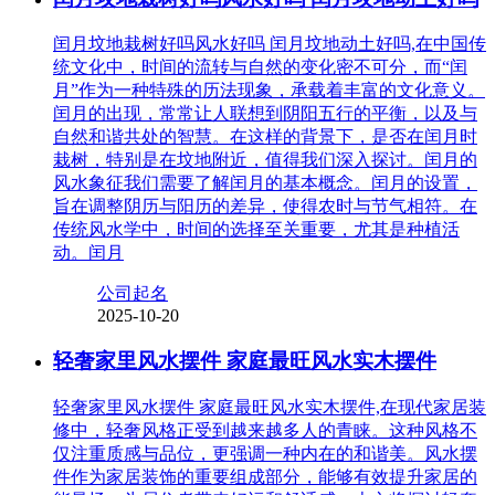
闰月坟地栽树好吗风水好吗 闰月坟地动土好吗,在中国传
统文化中，时间的流转与自然的变化密不可分，而“闰
月”作为一种特殊的历法现象，承载着丰富的文化意义。
闰月的出现，常常让人联想到阴阳五行的平衡，以及与
自然和谐共处的智慧。在这样的背景下，是否在闰月时
栽树，特别是在坟地附近，值得我们深入探讨。闰月的
风水象征我们需要了解闰月的基本概念。闰月的设置，
旨在调整阴历与阳历的差异，使得农时与节气相符。在
传统风水学中，时间的选择至关重要，尤其是种植活
动。闰月
公司起名
2025-10-20
轻奢家里风水摆件 家庭最旺风水实木摆件
轻奢家里风水摆件 家庭最旺风水实木摆件,在现代家居装
修中，轻奢风格正受到越来越多人的青睐。这种风格不
仅注重质感与品位，更强调一种内在的和谐美。风水摆
件作为家居装饰的重要组成部分，能够有效提升家居的