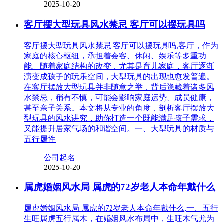
2025-10-20
客厅摆大型玩具风水禁忌 客厅可以摆玩具吗
客厅摆大型玩具风水禁忌 客厅可以摆玩具吗,客厅，作为
家庭的核心枢纽，承担着会客、休闲、娱乐等多重功
能。随着家庭结构的改变，尤其是育儿家庭，客厅逐渐
演变成孩子的玩乐空间，大型玩具的出现也愈发普遍。
在客厅摆放大型玩具并非随意之举，背后隐藏着诸多风
水禁忌，稍有不慎，可能会影响家庭运势、成员健康，
甚至亲子关系。本文将从专业的角度，剖析客厅摆放大
型玩具的风水讲究，助你打造一个既能满足孩子需求，
又能提升居家气场的和谐空间。一、大型玩具的材质与
五行属性
公司起名
2025-10-20
属虎婚姻风水局 属虎的72岁老人本命年戴什么
属虎婚姻风水局 属虎的72岁老人本命年戴什么,一、五行
生旺属虎五行属木，在婚姻风水布局中，生旺木气尤为