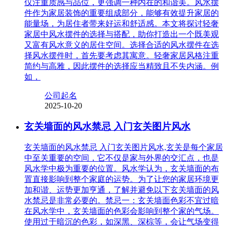
仅注重质感与品位，更强调一种内在的和谐美。风水摆
件作为家居装饰的重要组成部分，能够有效提升家居的
能量场，为居住者带来好运和舒适感。本文将探讨轻奢
家居中风水摆件的选择与搭配，助你打造出一个既美观
又富有风水意义的居住空间。选择合适的风水摆件在选
择风水摆件时，首先要考虑其寓意。轻奢家居风格注重
简约与高雅，因此摆件的选择应当精致且不失内涵。例
如，
公司起名
2025-10-20
玄关墙面的风水禁忌 入门玄关图片风水
玄关墙面的风水禁忌 入门玄关图片风水,玄关是每个家居
中至关重要的空间，它不仅是家与外界的交汇点，也是
风水学中极为重要的位置。风水学认为，玄关墙面的布
置直接影响到整个家庭的运势。为了让您的家居环境更
加和谐、运势更加亨通，了解并避免以下玄关墙面的风
水禁忌是非常必要的。禁忌一：玄关墙面色彩不宜过暗
在风水学中，玄关墙面的色彩会影响到整个家的气场。
使用过于暗沉的色彩，如深黑、深棕等，会让气场变得