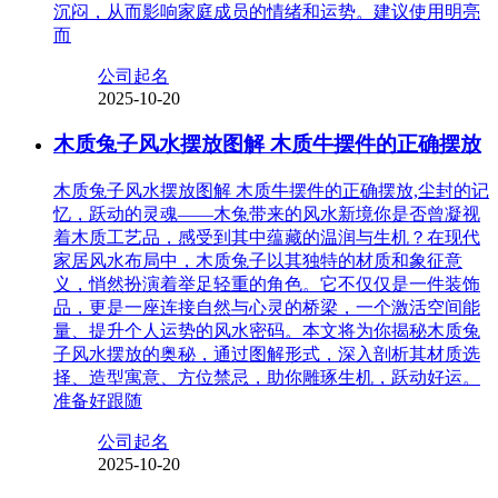
沉闷，从而影响家庭成员的情绪和运势。建议使用明亮
而
公司起名
2025-10-20
木质兔子风水摆放图解 木质牛摆件的正确摆放
木质兔子风水摆放图解 木质牛摆件的正确摆放,尘封的记
忆，跃动的灵魂——木兔带来的风水新境你是否曾凝视
着木质工艺品，感受到其中蕴藏的温润与生机？在现代
家居风水布局中，木质兔子以其独特的材质和象征意
义，悄然扮演着举足轻重的角色。它不仅仅是一件装饰
品，更是一座连接自然与心灵的桥梁，一个激活空间能
量、提升个人运势的风水密码。本文将为你揭秘木质兔
子风水摆放的奥秘，通过图解形式，深入剖析其材质选
择、造型寓意、方位禁忌，助你雕琢生机，跃动好运。
准备好跟随
公司起名
2025-10-20