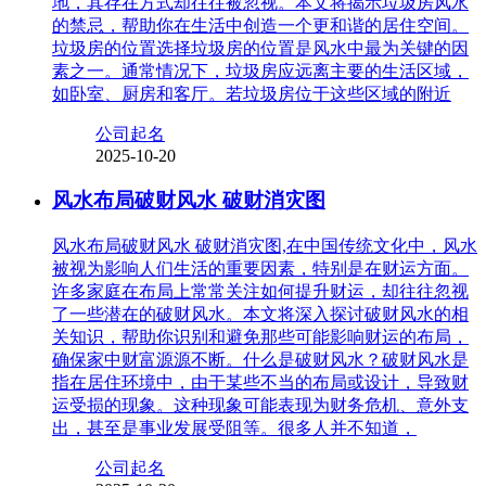
地，其存在方式却往往被忽视。本文将揭示垃圾房风水
的禁忌，帮助你在生活中创造一个更和谐的居住空间。
垃圾房的位置选择垃圾房的位置是风水中最为关键的因
素之一。通常情况下，垃圾房应远离主要的生活区域，
如卧室、厨房和客厅。若垃圾房位于这些区域的附近
公司起名
2025-10-20
风水布局破财风水 破财消灾图
风水布局破财风水 破财消灾图,在中国传统文化中，风水
被视为影响人们生活的重要因素，特别是在财运方面。
许多家庭在布局上常常关注如何提升财运，却往往忽视
了一些潜在的破财风水。本文将深入探讨破财风水的相
关知识，帮助你识别和避免那些可能影响财运的布局，
确保家中财富源源不断。什么是破财风水？破财风水是
指在居住环境中，由于某些不当的布局或设计，导致财
运受损的现象。这种现象可能表现为财务危机、意外支
出，甚至是事业发展受阻等。很多人并不知道，
公司起名