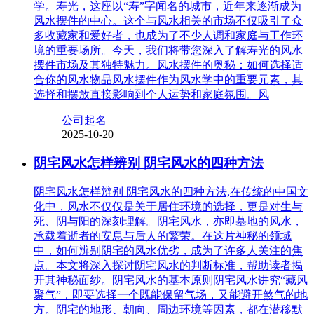
学。寿光，这座以“寿”字闻名的城市，近年来逐渐成为
风水摆件的中心。这个与风水相关的市场不仅吸引了众
多收藏家和爱好者，也成为了不少人调和家庭与工作环
境的重要场所。今天，我们将带您深入了解寿光的风水
摆件市场及其独特魅力。风水摆件的奥秘：如何选择适
合你的风水物品风水摆件作为风水学中的重要元素，其
选择和摆放直接影响到个人运势和家庭氛围。风
公司起名
2025-10-20
阴宅风水怎样辨别 阴宅风水的四种方法
阴宅风水怎样辨别 阴宅风水的四种方法,在传统的中国文
化中，风水不仅仅是关于居住环境的选择，更是对生与
死、阴与阳的深刻理解。阴宅风水，亦即墓地的风水，
承载着逝者的安息与后人的繁荣。在这片神秘的领域
中，如何辨别阴宅的风水优劣，成为了许多人关注的焦
点。本文将深入探讨阴宅风水的判断标准，帮助读者揭
开其神秘面纱。阴宅风水的基本原则阴宅风水讲究“藏风
聚气”，即要选择一个既能保留气场，又能避开煞气的地
方。阴宅的地形、朝向、周边环境等因素，都在潜移默