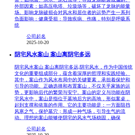
外部因素：如高压电塔、垃圾场等，破坏了龙脉的能量
场。影响龙脉破损会对风水和居住者的运势产生一系列
负面影响：健康受损：导致疾病、伤痛，特别是呼吸系
统
公司起名
2025-10-20
阴宅风水案山 案山离阴宅多远
阴宅风水案山 案山离阴宅多远,阴宅风水，作为中国传统
文化的重要组成部分，蕴含着深厚的哲理和实践经验。
其中，案山作为风水布局中的关键要素，承担着保护和
引导的功能。正确选择和布置案山，不仅关乎家族的运
势，更影响后代的繁荣与安宁。案山的定义与功能在阴
宅风水中，案山是指位于墓地后方的高地，形似案桌，
起到支撑和依靠的作用。它的主要功能是：一方面阻挡
风寒之气，保护墓穴；形成一种气场，引导生气的流
动。理想的案山能够使阴宅的风水气场稳固，确保
公司起名
2025-10-20