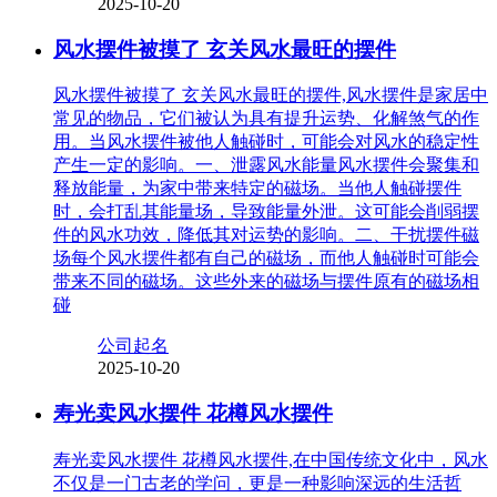
2025-10-20
风水摆件被摸了 玄关风水最旺的摆件
风水摆件被摸了 玄关风水最旺的摆件,风水摆件是家居中
常见的物品，它们被认为具有提升运势、化解煞气的作
用。当风水摆件被他人触碰时，可能会对风水的稳定性
产生一定的影响。一、泄露风水能量风水摆件会聚集和
释放能量，为家中带来特定的磁场。当他人触碰摆件
时，会打乱其能量场，导致能量外泄。这可能会削弱摆
件的风水功效，降低其对运势的影响。二、干扰摆件磁
场每个风水摆件都有自己的磁场，而他人触碰时可能会
带来不同的磁场。这些外来的磁场与摆件原有的磁场相
碰
公司起名
2025-10-20
寿光卖风水摆件 花樽风水摆件
寿光卖风水摆件 花樽风水摆件,在中国传统文化中，风水
不仅是一门古老的学问，更是一种影响深远的生活哲