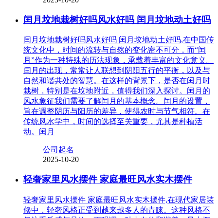
闰月坟地栽树好吗风水好吗 闰月坟地动土好吗
闰月坟地栽树好吗风水好吗 闰月坟地动土好吗,在中国传
统文化中，时间的流转与自然的变化密不可分，而“闰
月”作为一种特殊的历法现象，承载着丰富的文化意义。
闰月的出现，常常让人联想到阴阳五行的平衡，以及与
自然和谐共处的智慧。在这样的背景下，是否在闰月时
栽树，特别是在坟地附近，值得我们深入探讨。闰月的
风水象征我们需要了解闰月的基本概念。闰月的设置，
旨在调整阴历与阳历的差异，使得农时与节气相符。在
传统风水学中，时间的选择至关重要，尤其是种植活
动。闰月
公司起名
2025-10-20
轻奢家里风水摆件 家庭最旺风水实木摆件
轻奢家里风水摆件 家庭最旺风水实木摆件,在现代家居装
修中，轻奢风格正受到越来越多人的青睐。这种风格不