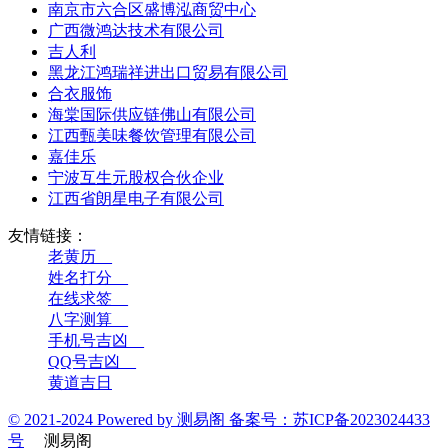
南京市六合区盛博泓商贸中心
广西微鸿达技术有限公司
吉人利
黑龙江鸿瑞祥进出口贸易有限公司
合衣服饰
海棠国际供应链佛山有限公司
江西甄美味餐饮管理有限公司
嘉佳乐
宁波互生元股权合伙企业
江西省朗星电子有限公司
友情链接：
老黄历__
姓名打分__
在线求签__
八字测算__
手机号吉凶__
QQ号吉凶__
黄道吉日
© 2021-2024 Powered by 测易阁 备案号：苏ICP备2023024433
号
测易阁