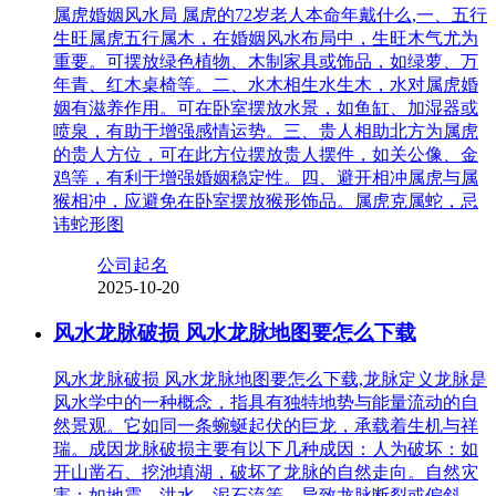
属虎婚姻风水局 属虎的72岁老人本命年戴什么,一、五行
生旺属虎五行属木，在婚姻风水布局中，生旺木气尤为
重要。可摆放绿色植物、木制家具或饰品，如绿萝、万
年青、红木桌椅等。二、水木相生水生木，水对属虎婚
姻有滋养作用。可在卧室摆放水景，如鱼缸、加湿器或
喷泉，有助于增强感情运势。三、贵人相助北方为属虎
的贵人方位，可在此方位摆放贵人摆件，如关公像、金
鸡等，有利于增强婚姻稳定性。四、避开相冲属虎与属
猴相冲，应避免在卧室摆放猴形饰品。属虎克属蛇，忌
讳蛇形图
公司起名
2025-10-20
风水龙脉破损 风水龙脉地图要怎么下载
风水龙脉破损 风水龙脉地图要怎么下载,龙脉定义龙脉是
风水学中的一种概念，指具有独特地势与能量流动的自
然景观。它如同一条蜿蜒起伏的巨龙，承载着生机与祥
瑞。成因龙脉破损主要有以下几种成因：人为破坏：如
开山凿石、挖池填湖，破坏了龙脉的自然走向。自然灾
害：如地震、洪水、泥石流等，导致龙脉断裂或偏斜。