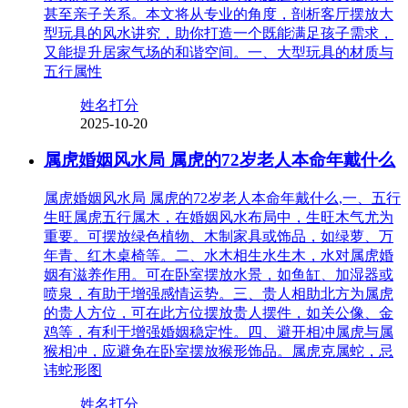
甚至亲子关系。本文将从专业的角度，剖析客厅摆放大
型玩具的风水讲究，助你打造一个既能满足孩子需求，
又能提升居家气场的和谐空间。一、大型玩具的材质与
五行属性
姓名打分
2025-10-20
属虎婚姻风水局 属虎的72岁老人本命年戴什么
属虎婚姻风水局 属虎的72岁老人本命年戴什么,一、五行
生旺属虎五行属木，在婚姻风水布局中，生旺木气尤为
重要。可摆放绿色植物、木制家具或饰品，如绿萝、万
年青、红木桌椅等。二、水木相生水生木，水对属虎婚
姻有滋养作用。可在卧室摆放水景，如鱼缸、加湿器或
喷泉，有助于增强感情运势。三、贵人相助北方为属虎
的贵人方位，可在此方位摆放贵人摆件，如关公像、金
鸡等，有利于增强婚姻稳定性。四、避开相冲属虎与属
猴相冲，应避免在卧室摆放猴形饰品。属虎克属蛇，忌
讳蛇形图
姓名打分