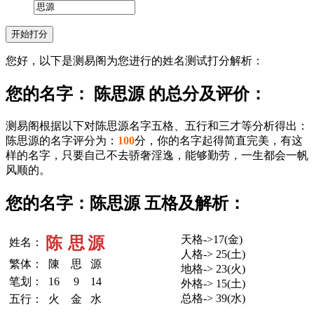
您好，以下是测易阁为您进行的姓名测试打分解析：
您的名字： 陈思源 的总分及评价：
测易阁根据以下对陈思源名字五格、五行和三才等分析得出：
陈思源的名字评分为：
100
分，你的名字起得简直完美，有这
样的名字，只要自己不去骄奢淫逸，能够勤劳，一生都会一帆
风顺的。
您的名字：陈思源 五格及解析：
天格->17(金)
陈
思
源
姓名：
人格-> 25(土)
繁体：
陳
思
源
地格-> 23(火)
笔划：
16
9
14
外格-> 15(土)
总格-> 39(水)
五行：
火
金
水