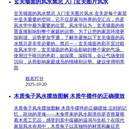
玄关墙面的风水禁忌 入门玄关图片风水
玄关墙面的风水禁忌 入门玄关图片风水,玄关是每个家居
中至关重要的空间，它不仅是家与外界的交汇点，也是
风水学中极为重要的位置。风水学认为，玄关墙面的布
置直接影响到整个家庭的运势。为了让您的家居环境更
加和谐、运势更加亨通，了解并避免以下玄关墙面的风
水禁忌是非常必要的。禁忌一：玄关墙面色彩不宜过暗
在风水学中，玄关墙面的色彩会影响到整个家的气场。
使用过于暗沉的色彩，如深黑、深棕等，会让气场变得
沉闷，从而影响家庭成员的情绪和运势。建议使用明亮
而
姓名打分
2025-10-20
木质兔子风水摆放图解 木质牛摆件的正确摆放
木质兔子风水摆放图解 木质牛摆件的正确摆放,尘封的记
忆，跃动的灵魂——木兔带来的风水新境你是否曾凝视
着木质工艺品，感受到其中蕴藏的温润与生机？在现代
家居风水布局中，木质兔子以其独特的材质和象征意