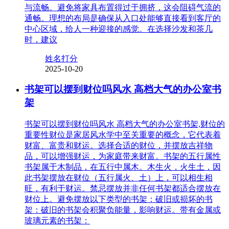
与流畅。避免将家具布置得过于拥挤，这会阻碍气流的
通畅。理想的布局是确保从入口处能够直接看到客厅的
中心区域，给人一种迎接的感觉。在选择沙发和茶几
时，建议
姓名打分
2025-10-20
书架可以摆到财位吗风水 高档大气的办公室书
架
书架可以摆到财位吗风水 高档大气的办公室书架,财位的
重要性财位是家居风水学中至关重要的概念，它代表着
财富、富贵和财运。选择合适的财位，并摆放吉祥物
品，可以增强财运，为家庭带来财富。书架的五行属性
书架属于木制品，在五行中属木。木生火，火生土，因
此书架摆放在财位（五行属火、土）上，可以相生相
旺，有利于财运。禁忌摆放并非任何书架都适合摆放在
财位上。避免摆放以下类型的书架：破旧或损坏的书
架：破旧的书架会积聚负能量，影响财运。带有金属或
玻璃元素的书架：