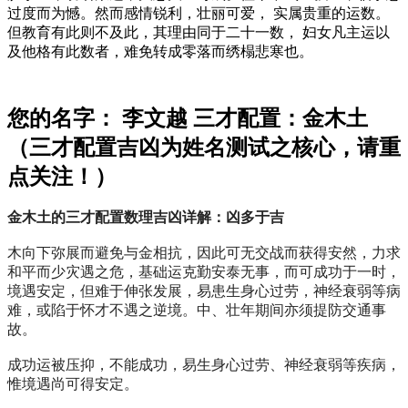
过度而为憾。然而感情锐利，壮丽可爱， 实属贵重的运数。
但教育有此则不及此，其理由同于二十一数， 妇女凡主运以
及他格有此数者，难免转成零落而绣榻悲寒也。
您的名字： 李文越 三才配置：金木土
（三才配置吉凶为姓名测试之核心，请重
点关注！）
金木土的三才配置数理吉凶详解：凶多于吉
木向下弥展而避免与金相抗，因此可无交战而获得安然，力求
和平而少灾遇之危，基础运克勤安泰无事，而可成功于一时，
境遇安定，但难于伸张发展，易患生身心过劳，神经衰弱等病
难，或陷于怀才不遇之逆境。中、壮年期间亦须提防交通事
故。
成功运被压抑，不能成功，易生身心过劳、神经衰弱等疾病，
惟境遇尚可得安定。