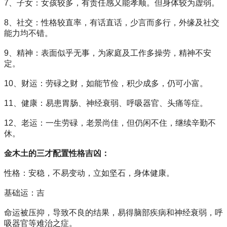
7、子女：女孩较多，有责任感又能孝顺。但身体较为虚弱。
8、社交：性格较直率，有话直话，少言而多行，外缘及社交
能力均不错。
9、精神：表面似乎无事，为家庭及工作多操劳，精神不安
定。
10、财运：劳碌之财，如能节俭，积少成多，仍可小富。
11、健康：易患胃肠、神经衰弱、呼吸器官、头痛等症。
12、老运：一生劳碌，老景尚佳，但仍闲不住，继续辛勤不
休。
金木土的三才配置性格吉凶：
性格：安稳，不易变动，立如坚石，身体健康。
基础运：吉
命运被压抑，导致不良的结果，易得脑部疾病和神经衰弱，呼
吸器官等难治之症。