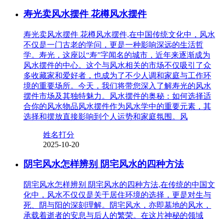
寿光卖风水摆件 花樽风水摆件
寿光卖风水摆件 花樽风水摆件,在中国传统文化中，风水
不仅是一门古老的学问，更是一种影响深远的生活哲
学。寿光，这座以“寿”字闻名的城市，近年来逐渐成为
风水摆件的中心。这个与风水相关的市场不仅吸引了众
多收藏家和爱好者，也成为了不少人调和家庭与工作环
境的重要场所。今天，我们将带您深入了解寿光的风水
摆件市场及其独特魅力。风水摆件的奥秘：如何选择适
合你的风水物品风水摆件作为风水学中的重要元素，其
选择和摆放直接影响到个人运势和家庭氛围。风
姓名打分
2025-10-20
阴宅风水怎样辨别 阴宅风水的四种方法
阴宅风水怎样辨别 阴宅风水的四种方法,在传统的中国文
化中，风水不仅仅是关于居住环境的选择，更是对生与
死、阴与阳的深刻理解。阴宅风水，亦即墓地的风水，
承载着逝者的安息与后人的繁荣。在这片神秘的领域