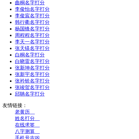
曲桐名字打分
李俊怡名字打分
李俊宸名字打分
韩行衢名字打分
杨国锋名字打分
周程程名字打分
李天一名字打分
张天镁名字打分
白桐名字打分
白晓雷名字打分
张新坤名字打分
张新宇名字打分
张衿铨名字打分
张竣贺名字打分
邱聃名字打分
友情链接：
老黄历__
姓名打分__
在线求签__
八字测算__
手机号吉凶__