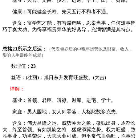
基业：大官、文昌、技艺、进财、学士、田产、财库。
健康：可能健全长寿、先天五行不和者不遇。
含义：富学艺才能，有智谋奇略，忍柔当事，任何难事皆
巧于奏大功。为得享福贵荣华的好诱导，充满智满是其特点。
总格23所示之后运
：
（代表48岁后的中晚年运势以及财富、收入，
影响人生最终的成就）
数理值：
23
签语：(壮丽)：旭日东升发育旺盛数。(大吉)
详解：
基业：首领、君臣、暗禄、财库、进宅、学士。
家庭：男人园地，女人则零落，人格此数多克夫。
含义：伟大昌隆之运。威势冲天之象，微贱出身，逐渐长
大，终至首领。有如凯旋之将，猛虎添翼之势。权力旺盛，致
胜事业，功名荣达，大志大业可成。但平常气血强旺，临事恐