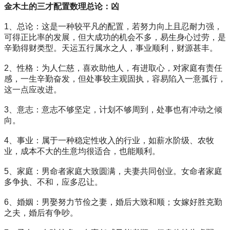
金木土的三才配置数理总论：凶
1、总论：这是一种较平凡的配置，若努力向上且忍耐力强，
可得正比率的发展，但大成功的机会不多，易生身心过劳，是
辛勤得财类型。天运五行属水之人，事业顺利，财源甚丰。
2、性格：为人仁慈，喜欢助他人，有进取心，对家庭有责任
感，一生辛勤奋发，但处事较主观固执，容易陷入一意孤行，
这一点应改进。
3、意志：意志不够坚定，计划不够周到，处事也有冲动之倾
向。
4、事业：属于一种稳定性收入的行业，如薪水阶级、农牧
业，成本不大的生意均很适合，也能顺利。
5、家庭：男命者家庭大致圆满，夫妻共同创业。女命者家庭
多争执、不和，应多忍让。
6、婚姻：男娶努力节俭之妻，婚后大致和顺；女嫁好胜克勤
之夫，婚后有争吵。