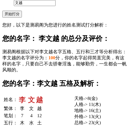
您好，以下是测易阁为您进行的姓名测试打分解析：
您的名字： 李文越 的总分及评价：
测易阁根据以下对李文越名字五格、五行和三才等分析得出：
李文越的名字评分为：
100
分，你的名字起得简直完美，有这
样的名字，只要自己不去骄奢淫逸，能够勤劳，一生都会一帆
风顺的。
您的名字：李文越 五格及解析：
天格->8(金)
李
文
越
姓名：
人格-> 11(木)
繁体：
李
文
越
地格-> 16(土)
笔划：
7
4
12
外格-> 13(火)
总格-> 23(火)
五行：
木
水
土