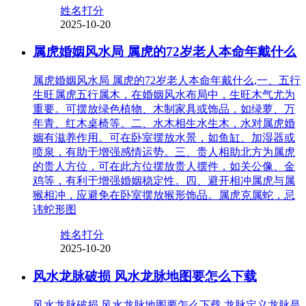
姓名打分
2025-10-20
属虎婚姻风水局 属虎的72岁老人本命年戴什么
属虎婚姻风水局 属虎的72岁老人本命年戴什么,一、五行
生旺属虎五行属木，在婚姻风水布局中，生旺木气尤为
重要。可摆放绿色植物、木制家具或饰品，如绿萝、万
年青、红木桌椅等。二、水木相生水生木，水对属虎婚
姻有滋养作用。可在卧室摆放水景，如鱼缸、加湿器或
喷泉，有助于增强感情运势。三、贵人相助北方为属虎
的贵人方位，可在此方位摆放贵人摆件，如关公像、金
鸡等，有利于增强婚姻稳定性。四、避开相冲属虎与属
猴相冲，应避免在卧室摆放猴形饰品。属虎克属蛇，忌
讳蛇形图
姓名打分
2025-10-20
风水龙脉破损 风水龙脉地图要怎么下载
风水龙脉破损 风水龙脉地图要怎么下载,龙脉定义龙脉是