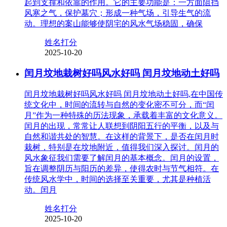
起到支撑和依靠的作用。它的主要功能是：一方面阻挡
风寒之气，保护墓穴；形成一种气场，引导生气的流
动。理想的案山能够使阴宅的风水气场稳固，确保
姓名打分
2025-10-20
闰月坟地栽树好吗风水好吗 闰月坟地动土好吗
闰月坟地栽树好吗风水好吗 闰月坟地动土好吗,在中国传
统文化中，时间的流转与自然的变化密不可分，而“闰
月”作为一种特殊的历法现象，承载着丰富的文化意义。
闰月的出现，常常让人联想到阴阳五行的平衡，以及与
自然和谐共处的智慧。在这样的背景下，是否在闰月时
栽树，特别是在坟地附近，值得我们深入探讨。闰月的
风水象征我们需要了解闰月的基本概念。闰月的设置，
旨在调整阴历与阳历的差异，使得农时与节气相符。在
传统风水学中，时间的选择至关重要，尤其是种植活
动。闰月
姓名打分
2025-10-20