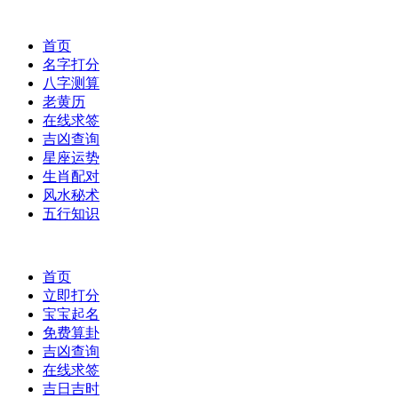
首页
名字打分
八字测算
老黄历
在线求签
吉凶查询
星座运势
生肖配对
风水秘术
五行知识
首页
立即打分
宝宝起名
免费算卦
吉凶查询
在线求签
吉日吉时