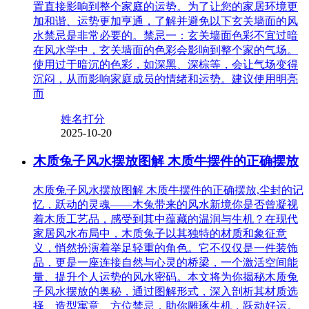
置直接影响到整个家庭的运势。为了让您的家居环境更
加和谐、运势更加亨通，了解并避免以下玄关墙面的风
水禁忌是非常必要的。禁忌一：玄关墙面色彩不宜过暗
在风水学中，玄关墙面的色彩会影响到整个家的气场。
使用过于暗沉的色彩，如深黑、深棕等，会让气场变得
沉闷，从而影响家庭成员的情绪和运势。建议使用明亮
而
姓名打分
2025-10-20
木质兔子风水摆放图解 木质牛摆件的正确摆放
木质兔子风水摆放图解 木质牛摆件的正确摆放,尘封的记
忆，跃动的灵魂——木兔带来的风水新境你是否曾凝视
着木质工艺品，感受到其中蕴藏的温润与生机？在现代
家居风水布局中，木质兔子以其独特的材质和象征意
义，悄然扮演着举足轻重的角色。它不仅仅是一件装饰
品，更是一座连接自然与心灵的桥梁，一个激活空间能
量、提升个人运势的风水密码。本文将为你揭秘木质兔
子风水摆放的奥秘，通过图解形式，深入剖析其材质选
择、造型寓意、方位禁忌，助你雕琢生机，跃动好运。