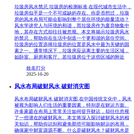
垃圾房风水禁忌 垃圾房的检测标准,在现代城市生活中，
垃圾房似乎是一个不可或缺的存在。你是否想过，垃圾
房的风水布局可能会影响到整个居住环境的能量流动？
风水学讲究人与环境的和谐，而垃圾房作为废弃物集中
地，其存在方式却往往被忽视。本文将揭示垃圾房风水
的禁忌，帮助你在生活中创造一个更和谐的居住空间。
垃圾房的位置选择垃圾房的位置是风水中最为关键的因
素之一。通常情况下，垃圾房应远离主要的生活区域，
如卧室、厨房和客厅。若垃圾房位于这些区域的附近
姓名打分
2025-10-20
风水布局破财风水 破财消灾图
风水布局破财风水 破财消灾图,在中国传统文化中，风水
被视为影响人们生活的重要因素，特别是在财运方面。
许多家庭在布局上常常关注如何提升财运，却往往忽视
了一些潜在的破财风水。本文将深入探讨破财风水的相
关知识，帮助你识别和避免那些可能影响财运的布局，
确保家中财富源源不断。什么是破财风水？破财风水是