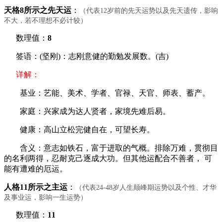
天格8所示之先天运
：
（代表12岁前的先天运势以及先天遗传，影响
不大，若不理想不必计较）
数理值：
8
签语：(坚刚)：志刚意健的勤勉发展数。(吉)
详解：
基业：艺能、美术、学者、官禄、天官、师表、蓄产。
家庭：兴家成为达人贤者，家境先难后易。
健康：高山立松完健自在，可望长寿。
含义：意志如铁石，富于进取的气概。排除万难，贯彻目
的名利两得，忍耐克己逐成大功。但其他运配合不善者， 可
能有遭难的厄运。
人格11所示之主运
：
（代表24-48岁人生颠峰期运势以及个性、才华
及事业运，影响一生运势）
数理值：
11