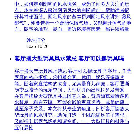
中，如何辨别阴宅的风水优劣，成为了许多人关注的焦
点。本文将深入探讨阴宅风水的判断标准，帮助读者揭
开其神秘面纱。阴宅风水的基本原则阴宅风水讲究“藏风
聚气”，即要选择一个既能保留气场，又能避开煞气的地
方。阴宅的地形、朝向、周边环境等因素，都在潜移默
姓名打分
2025-10-20
客厅摆大型玩具风水禁忌 客厅可以摆玩具吗
客厅摆大型玩具风水禁忌 客厅可以摆玩具吗,客厅，作为
家庭的核心枢纽，承担着会客、休闲、娱乐等多重功
能。随着家庭结构的改变，尤其是育儿家庭，客厅逐渐
演变成孩子的玩乐空间，大型玩具的出现也愈发普遍。
在客厅摆放大型玩具并非随意之举，背后隐藏着诸多风
水禁忌，稍有不慎，可能会影响家庭运势、成员健康，
甚至亲子关系。本文将从专业的角度，剖析客厅摆放大
型玩具的风水讲究，助你打造一个既能满足孩子需求，
又能提升居家气场的和谐空间。一、大型玩具的材质与
五行属性