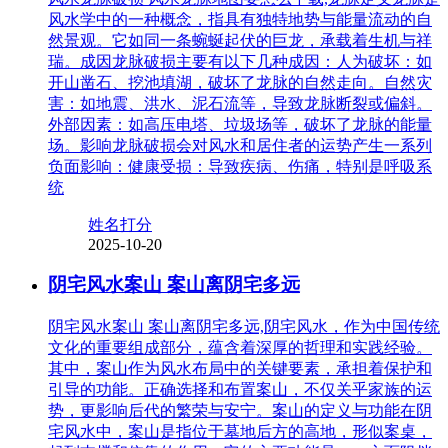
风水学中的一种概念，指具有独特地势与能量流动的自
然景观。它如同一条蜿蜒起伏的巨龙，承载着生机与祥
瑞。成因龙脉破损主要有以下几种成因：人为破坏：如
开山凿石、挖池填湖，破坏了龙脉的自然走向。自然灾
害：如地震、洪水、泥石流等，导致龙脉断裂或偏斜。
外部因素：如高压电塔、垃圾场等，破坏了龙脉的能量
场。影响龙脉破损会对风水和居住者的运势产生一系列
负面影响：健康受损：导致疾病、伤痛，特别是呼吸系
统
姓名打分
2025-10-20
阴宅风水案山 案山离阴宅多远
阴宅风水案山 案山离阴宅多远,阴宅风水，作为中国传统
文化的重要组成部分，蕴含着深厚的哲理和实践经验。
其中，案山作为风水布局中的关键要素，承担着保护和
引导的功能。正确选择和布置案山，不仅关乎家族的运
势，更影响后代的繁荣与安宁。案山的定义与功能在阴
宅风水中，案山是指位于墓地后方的高地，形似案桌，