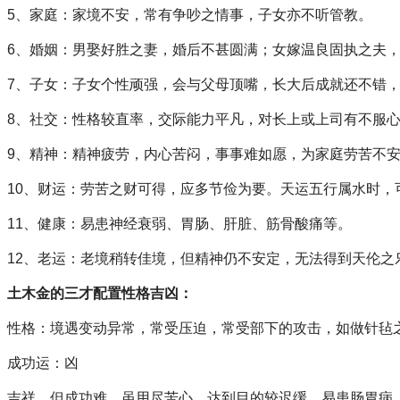
5、家庭：家境不安，常有争吵之情事，子女亦不听管教。
6、婚姻：男娶好胜之妻，婚后不甚圆满；女嫁温良固执之夫
7、子女：子女个性顽强，会与父母顶嘴，长大后成就还不错
8、社交：性格较直率，交际能力平凡，对长上或上司有不服
9、精神：精神疲劳，内心苦闷，事事难如愿，为家庭劳苦不
10、财运：劳苦之财可得，应多节俭为要。天运五行属水时，
11、健康：易患神经衰弱、胃肠、肝脏、筋骨酸痛等。
12、老运：老境稍转佳境，但精神仍不安定，无法得到天伦之
土木金的三才配置性格吉凶：
性格：境遇变动异常，常受压迫，常受部下的攻击，如做针
成功运：凶
吉祥，但成功难，虽用尽苦心，达到目的较迟缓，易患肠