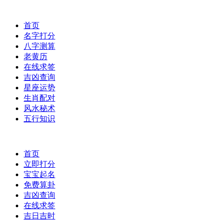
首页
名字打分
八字测算
老黄历
在线求签
吉凶查询
星座运势
生肖配对
风水秘术
五行知识
首页
立即打分
宝宝起名
免费算卦
吉凶查询
在线求签
吉日吉时