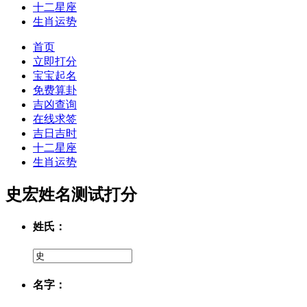
十二星座
生肖运势
首页
立即打分
宝宝起名
免费算卦
吉凶查询
在线求签
吉日吉时
十二星座
生肖运势
史宏姓名测试打分
姓氏：
名字：