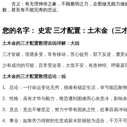
含义：有无理伸张之象，不顾脆弱之力，企图做无能力做的事
败，甚至有不能完寿的悲运。
您的名字： 史宏 三才配置：土木金（三
土木金的三才配置数理吉凶详解：大凶
三才皆破，境遇多变，常有移动，苦心徒劳，部下反逆，遭受
少有成功的可能，且常受迫害，大觉不安，有患神经、呼吸器
土木金的三才配置数理总论：凶
1、总论：一行命运变化无穷，很难有稳定生活，幸亏能忍耐
2、性格：虽有才华与毅力，惟恐遭到困难而心灰意冷，影响
3、意志：意志不够坚定，努力中带有固执之性，处事容易冲
4、事业：如靠劳力得财的生意或薪水阶级较为适合，千万不