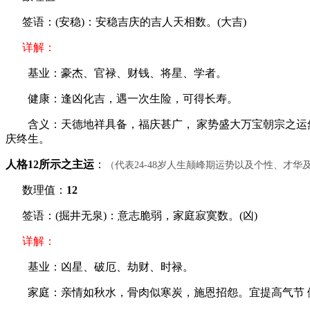
签语：(安稳)：安稳吉庆的吉人天相数。(大吉)
详解：
基业：豪杰、官禄、财钱、将星、学者。
健康：逢凶化吉，遇一次生险，可得长寿。
含义：天德地祥具备，福庆甚广， 家势盛大万宝朝宗之运然
庆终生。
人格12所示之主运
：
（代表24-48岁人生颠峰期运势以及个性、才
数理值：
12
签语：(掘井无泉)：意志脆弱，家庭寂寞数。(凶)
详解：
基业：凶星、破厄、劫财、时禄。
家庭：亲情如秋水，骨肉似寒炭，施恩招怨。宜提高气节 健