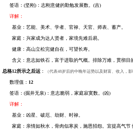
签语：(坚刚)：志刚意健的勤勉发展数。(吉)
详解：
基业：艺能、美术、学者、官禄、天官、师表、蓄产。
家庭：兴家成为达人贤者，家境先难后易。
健康：高山立松完健自在，可望长寿。
含义：意志如铁石，富于进取的气概。排除万难，贯彻目的
总格12所示之后运
：
（代表48岁后的中晚年运势以及财富、收入，
数理值：
12
签语：(掘井无泉)：意志脆弱，家庭寂寞数。(凶)
详解：
基业：凶星、破厄、劫财、时禄。
家庭：亲情如秋水，骨肉似寒炭，施恩招怨。宜提高气节 健