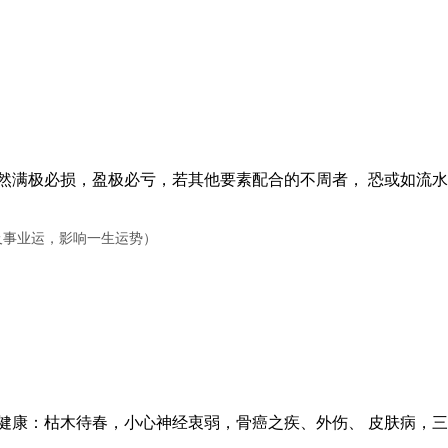
满极必损，盈极必亏，若其他要素配合的不周者， 恐或如流水
华及事业运，影响一生运势）
康：枯木待春，小心神经衷弱，骨癌之疾、外伤、 皮肤病，三