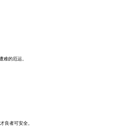
遭难的厄运。
才良者可安全。