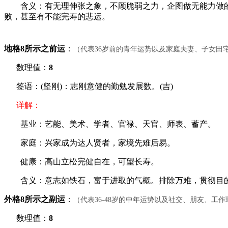
含义：有无理伸张之象，不顾脆弱之力，企图做无能力做的事
败，甚至有不能完寿的悲运。
地格8所示之前运
：
（代表36岁前的青年运势以及家庭夫妻、子女田
数理值：
8
签语：(坚刚)：志刚意健的勤勉发展数。(吉)
详解：
基业：艺能、美术、学者、官禄、天官、师表、蓄产。
家庭：兴家成为达人贤者，家境先难后易。
健康：高山立松完健自在，可望长寿。
含义：意志如铁石，富于进取的气概。排除万难，贯彻目的
外格8所示之副运
：
（代表36-48岁的中年运势以及社交、朋友、工
数理值：
8