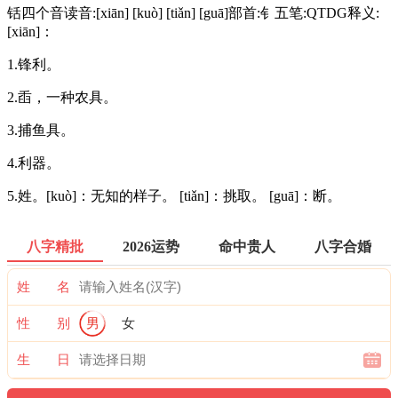
铦四个音读音:[xiān] [kuò] [tiǎn] [guā]部首:钅五笔:QTDG释义:
[xiān]：
1.锋利。
2.臿，一种农具。
3.捕鱼具。
4.利器。
5.姓。[kuò]：无知的样子。 [tiǎn]：挑取。 [guā]：断。
八字精批
2026运势
命中贵人
八字合婚
姓 名
性 别
男
女
生 日