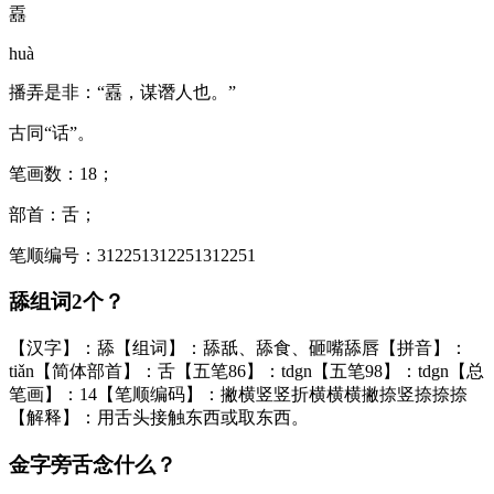
舙
huà
播弄是非：“舙，谋谮人也。”
古同“话”。
笔画数：18；
部首：舌；
笔顺编号：312251312251312251
舔组词2个？
【汉字】：舔【组词】：舔舐、舔食、砸嘴舔唇【拼音】：
tiǎn【简体部首】：舌【五笔86】：tdgn【五笔98】：tdgn【总
笔画】：14【笔顺编码】：撇横竖竖折横横横撇捺竖捺捺捺
【解释】：用舌头接触东西或取东西。
金字旁舌念什么？