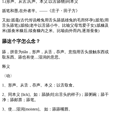
1.(形声。从舌,氏声。本义:以舌舔物)同本义
舐笔和墨,在外者半。――《庄子・田子方》
又如:舐毫(古代传说雌兔用舌头舔舐雄兔的毛而怀孕);舐笔(用
舌头舔笔);舐犊(老牛以舌舔小牛。比喻父母笃爱子女);舐糠及
米(舐食米糠后,续食糠内之米。比喻由外而内,逐渐蚕食)
舔这个字怎么念？
舔，拼音为tiǎn，形声，从舌，忝声。意指用舌头接触东西或
取东西。舔也有使…湿润的意思。
释义
〈动〉
1、形声。从舌，忝声。本义：以舌取食。
2、同本义 [lick]。如：舔舕(吐出舌头的样子)；舔粥碗；舔干
净；舔邮票；舔笔。
3、使…湿润[moisten]。 如：舔舔嘴唇。