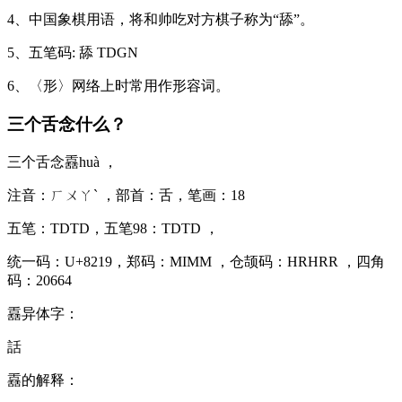
4、中国象棋用语，将和帅吃对方棋子称为“舔”。
5、五笔码: 舔 TDGN
6、〈形〉网络上时常用作形容词。
三个舌念什么？
三个舌念舙huà ，
注音：ㄏㄨㄚˋ ，部首：舌，笔画：18
五笔：TDTD，五笔98：TDTD ，
统一码：U+8219，郑码：MIMM ，仓颉码：HRHRR ，四角
码：20664
舙异体字：
話
舙的解释：