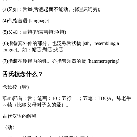
(3)又如：舌举(舌翘起而不能动。指理屈词穷);
(4)代指言语 [language]
(5)又如：舌辩(能言善辩;争辩)
(6)指畚箕外伸的部分。也泛称舌状物 [sth。resembling a
tongue]。如：帽舌;鞋舌;火舌
(7)指装在铃铎内的锤。亦指管乐器的簧 [hammer;spring]
舌氏椟念什么？
念舐椟（犊）
舐shi部首：舌；笔画：10；五行：-；五笔：TDQA。舔老牛
～犊（比喻父母对子女的爱）。
古代汉语的解释
〈动〉