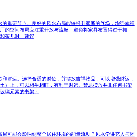
风水的重要节点。良好的风水布局能够提升家庭的气场，增强幸福
厅的空间布局应注重开放与流畅。避免将家具布置得过于拥
和茶几时，建议
富贵和财运。选择合适的财位，并摆放吉祥物品，可以增强财运，
土）上，可以相生相旺，有利于财运。禁忌摆放并非任何书架
玻璃元素的书架：
水布局可能会影响到整个居住环境的能量流动？风水学讲究人与环