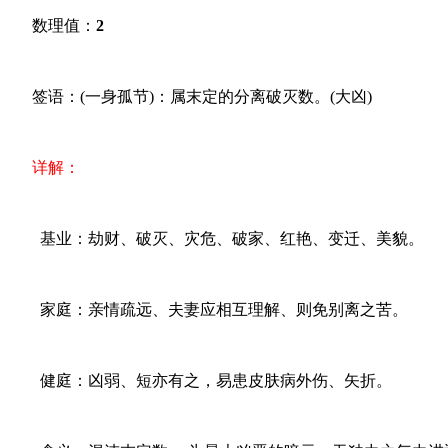
数理值：
2
签语：(一身孤节)：属末定的分离破灭数。(大凶)
详解：
基业：劫财、破灭、灾危、破家、红艳、变迁、美貌。
家庭：亲情疏远、夫妻应相互理解、则免别离之苦。
健庭：凶弱、短亦有之，易患皮肤病外伤、矢折。