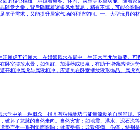
为家庭的核心枢纽，承担着会客、休闲、娱乐等多重功能。随着
非随意之举，背后隐藏着诸多风水禁忌，稍有不慎，可能会影响
足孩子需求，又能提升居家气场的和谐空间。一、大型玩具的材
五行生旺属虎五行属木，在婚姻风水布局中，生旺木气尤为重要。
在卧室摆放水景，如鱼缸、加湿器或喷泉，有助于增强感情运势
避开相冲属虎与属猴相冲，应避免在卧室摆放猴形饰品。属虎克
是风水学中的一种概念，指具有独特地势与能量流动的自然景观
，破坏了龙脉的自然走向。自然灾害：如地震、洪水、泥石流等
运势产生一系列负面影响：健康受损：导致疾病、伤痛，特别是