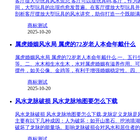
客厅摆大型玩具风水禁忌 客厅可以摆玩具吗,客厅，作
间，大型玩具的出现也愈发普遍。在客厅摆放大型玩具并
剖析客厅摆放大型玩具的风水讲究，助你打造一个既能满
商标测试
2025-10-20
属虎婚姻风水局 属虎的72岁老人本命年戴什么
属虎婚姻风水局 属虎的72岁老人本命年戴什么,一、
等。二、水木相生水生木，水对属虎婚姻有滋养作用。可
摆件，如关公像、金鸡等，有利于增强婚姻稳定性。四、
商标测试
2025-10-20
风水龙脉破损 风水龙脉地图要怎么下载
风水龙脉破损 风水龙脉地图要怎么下载,龙脉定义龙脉
主要有以下几种成因：人为破坏：如开山凿石、挖池填湖
破坏了龙脉的能量场。影响龙脉破损会对风水和居住者的
商标测试