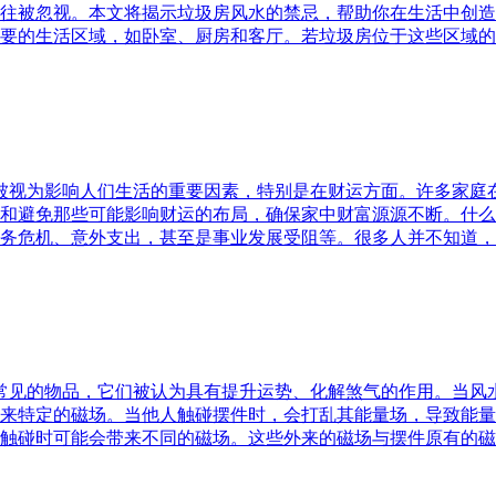
往被忽视。本文将揭示垃圾房风水的禁忌，帮助你在生活中创造
要的生活区域，如卧室、厨房和客厅。若垃圾房位于这些区域的
水被视为影响人们生活的重要因素，特别是在财运方面。许多家
和避免那些可能影响财运的布局，确保家中财富源源不断。什么
务危机、意外支出，甚至是事业发展受阻等。很多人并不知道，
中常见的物品，它们被认为具有提升运势、化解煞气的作用。当
来特定的磁场。当他人触碰摆件时，会打乱其能量场，导致能量
触碰时可能会带来不同的磁场。这些外来的磁场与摆件原有的磁