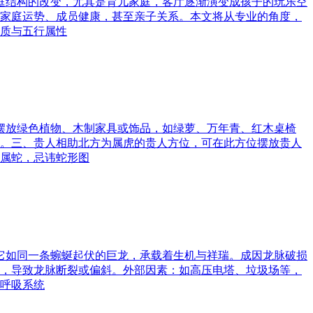
家庭结构的改变，尤其是育儿家庭，客厅逐渐演变成孩子的玩乐空
家庭运势、成员健康，甚至亲子关系。本文将从专业的角度，
质与五行属性
可摆放绿色植物、木制家具或饰品，如绿萝、万年青、红木桌椅
。三、贵人相助北方为属虎的贵人方位，可在此方位摆放贵人
属蛇，忌讳蛇形图
。它如同一条蜿蜒起伏的巨龙，承载着生机与祥瑞。成因龙脉破损
，导致龙脉断裂或偏斜。外部因素：如高压电塔、垃圾场等，
呼吸系统