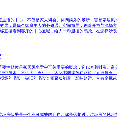
家庭生活的中心，不仅是家人聚会、休闲娱乐的场所，更是家居
效果，是每个家庭主人的必修课。空间布局：创造开放与流畅客
够直接看到客厅的中心区域，给人一种迎接的感觉。在选择沙发
架
的重要性财位是家居风水学中至关重要的概念，它代表着财富、
行中属木。木生火，火生土，因此书架摆放在财位（五行属火、
损坏的书架：破旧的书架会积聚负能量，影响财运。带有金属或
，垃圾房似乎是一个不可或缺的存在。你是否想过，垃圾房的风