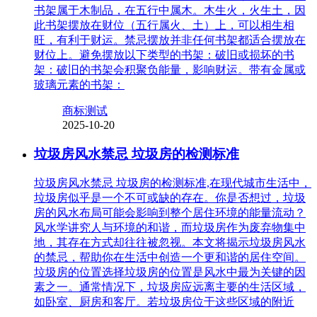
书架属于木制品，在五行中属木。木生火，火生土，因
此书架摆放在财位（五行属火、土）上，可以相生相
旺，有利于财运。禁忌摆放并非任何书架都适合摆放在
财位上。避免摆放以下类型的书架：破旧或损坏的书
架：破旧的书架会积聚负能量，影响财运。带有金属或
玻璃元素的书架：
商标测试
2025-10-20
垃圾房风水禁忌 垃圾房的检测标准
垃圾房风水禁忌 垃圾房的检测标准,在现代城市生活中，
垃圾房似乎是一个不可或缺的存在。你是否想过，垃圾
房的风水布局可能会影响到整个居住环境的能量流动？
风水学讲究人与环境的和谐，而垃圾房作为废弃物集中
地，其存在方式却往往被忽视。本文将揭示垃圾房风水
的禁忌，帮助你在生活中创造一个更和谐的居住空间。
垃圾房的位置选择垃圾房的位置是风水中最为关键的因
素之一。通常情况下，垃圾房应远离主要的生活区域，
如卧室、厨房和客厅。若垃圾房位于这些区域的附近