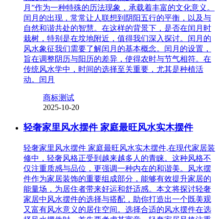
月”作为一种特殊的历法现象，承载着丰富的文化意义。
闰月的出现，常常让人联想到阴阳五行的平衡，以及与
自然和谐共处的智慧。在这样的背景下，是否在闰月时
栽树，特别是在坟地附近，值得我们深入探讨。闰月的
风水象征我们需要了解闰月的基本概念。闰月的设置，
旨在调整阴历与阳历的差异，使得农时与节气相符。在
传统风水学中，时间的选择至关重要，尤其是种植活
动。闰月
商标测试
2025-10-20
轻奢家里风水摆件 家庭最旺风水实木摆件
轻奢家里风水摆件 家庭最旺风水实木摆件,在现代家居装
修中，轻奢风格正受到越来越多人的青睐。这种风格不
仅注重质感与品位，更强调一种内在的和谐美。风水摆
件作为家居装饰的重要组成部分，能够有效提升家居的
能量场，为居住者带来好运和舒适感。本文将探讨轻奢
家居中风水摆件的选择与搭配，助你打造出一个既美观
又富有风水意义的居住空间。选择合适的风水摆件在选