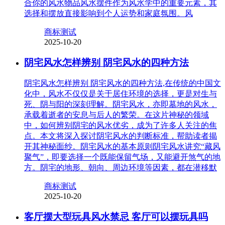
合你的风水物品风水摆件作为风水学中的重要元素，其
选择和摆放直接影响到个人运势和家庭氛围。风
商标测试
2025-10-20
阴宅风水怎样辨别 阴宅风水的四种方法
阴宅风水怎样辨别 阴宅风水的四种方法,在传统的中国文
化中，风水不仅仅是关于居住环境的选择，更是对生与
死、阴与阳的深刻理解。阴宅风水，亦即墓地的风水，
承载着逝者的安息与后人的繁荣。在这片神秘的领域
中，如何辨别阴宅的风水优劣，成为了许多人关注的焦
点。本文将深入探讨阴宅风水的判断标准，帮助读者揭
开其神秘面纱。阴宅风水的基本原则阴宅风水讲究“藏风
聚气”，即要选择一个既能保留气场，又能避开煞气的地
方。阴宅的地形、朝向、周边环境等因素，都在潜移默
商标测试
2025-10-20
客厅摆大型玩具风水禁忌 客厅可以摆玩具吗