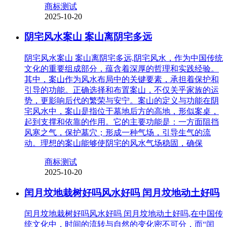
商标测试
2025-10-20
阴宅风水案山 案山离阴宅多远
阴宅风水案山 案山离阴宅多远,阴宅风水，作为中国传统
文化的重要组成部分，蕴含着深厚的哲理和实践经验。
其中，案山作为风水布局中的关键要素，承担着保护和
引导的功能。正确选择和布置案山，不仅关乎家族的运
势，更影响后代的繁荣与安宁。案山的定义与功能在阴
宅风水中，案山是指位于墓地后方的高地，形似案桌，
起到支撑和依靠的作用。它的主要功能是：一方面阻挡
风寒之气，保护墓穴；形成一种气场，引导生气的流
动。理想的案山能够使阴宅的风水气场稳固，确保
商标测试
2025-10-20
闰月坟地栽树好吗风水好吗 闰月坟地动土好吗
闰月坟地栽树好吗风水好吗 闰月坟地动土好吗,在中国传
统文化中，时间的流转与自然的变化密不可分，而“闰