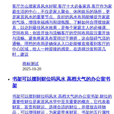
客厅怎么摆家具风水好呢 客厅十大必备家具,客厅作为家
庭生活的中心，不仅是家人聚会、休闲娱乐的场所，更
是家居风水的重要节点。良好的风水布局能够提升家庭
的气场，增强幸福感与和谐氛围。了解如何合理摆放家
具，以达到最佳风水效果，是每个家庭主人的必修课。
空间布局：创造开放与流畅客厅的空间布局应注重开放
与流畅。避免将家具布置得过于拥挤，这会阻碍气流的
通畅。理想的布局是确保从入口处能够直接看到客厅的
中心区域，给人一种迎接的感觉。在选择沙发和茶几
时，建议
商标测试
2025-10-20
书架可以摆到财位吗风水 高档大气的办公室书
架
书架可以摆到财位吗风水 高档大气的办公室书架,财位的
重要性财位是家居风水学中至关重要的概念，它代表着
财富、富贵和财运。选择合适的财位，并摆放吉祥物
品，可以增强财运，为家庭带来财富。书架的五行属性