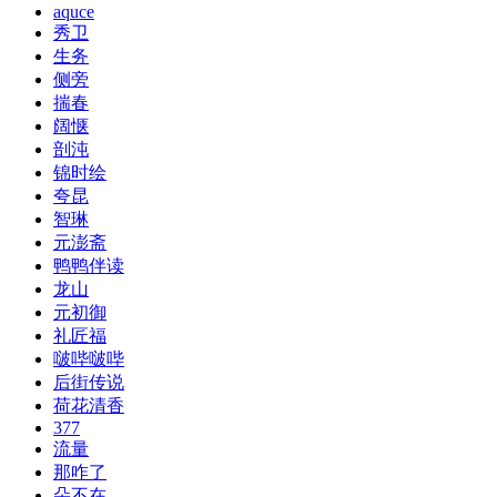
aquce
秀卫
生务
侧旁
揣春
阔惬
剖沌
锦时绘
夸昆
智琳
元澎斋
鸭鸭伴读
龙山
元初御
礼匠福
啵哔啵哔
后街传说
荷花清香
377
流量
那咋了
朵不在