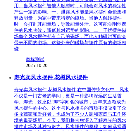
用。当风水摆件被他人触碰时，可能会对风水的稳定性
产生一定的影响。一、泄露风水能量风水摆件会聚集和
释放能量，为家中带来特定的磁场。当他人触碰摆件
时，会打乱其能量场，导致能量外泄。这可能会削弱摆
件的风水功效，降低其对运势的影响。二、干扰摆件磁
场每个风水摆件都有自己的磁场，而他人触碰时可能会
带来不同的磁场。这些外来的磁场与摆件原有的磁场相
碰
商标测试
2025-10-20
寿光卖风水摆件 花樽风水摆件
寿光卖风水摆件 花樽风水摆件,在中国传统文化中，风水
不仅是一门古老的学问，更是一种影响深远的生活哲
学。寿光，这座以“寿”字闻名的城市，近年来逐渐成为
风水摆件的中心。这个与风水相关的市场不仅吸引了众
多收藏家和爱好者，也成为了不少人调和家庭与工作环
境的重要场所。今天，我们将带您深入了解寿光的风水
摆件市场及其独特魅力。风水摆件的奥秘：如何选择适