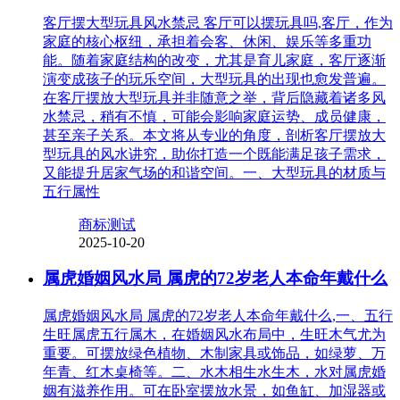
客厅摆大型玩具风水禁忌 客厅可以摆玩具吗,客厅，作为
家庭的核心枢纽，承担着会客、休闲、娱乐等多重功
能。随着家庭结构的改变，尤其是育儿家庭，客厅逐渐
演变成孩子的玩乐空间，大型玩具的出现也愈发普遍。
在客厅摆放大型玩具并非随意之举，背后隐藏着诸多风
水禁忌，稍有不慎，可能会影响家庭运势、成员健康，
甚至亲子关系。本文将从专业的角度，剖析客厅摆放大
型玩具的风水讲究，助你打造一个既能满足孩子需求，
又能提升居家气场的和谐空间。一、大型玩具的材质与
五行属性
商标测试
2025-10-20
属虎婚姻风水局 属虎的72岁老人本命年戴什么
属虎婚姻风水局 属虎的72岁老人本命年戴什么,一、五行
生旺属虎五行属木，在婚姻风水布局中，生旺木气尤为
重要。可摆放绿色植物、木制家具或饰品，如绿萝、万
年青、红木桌椅等。二、水木相生水生木，水对属虎婚
姻有滋养作用。可在卧室摆放水景，如鱼缸、加湿器或