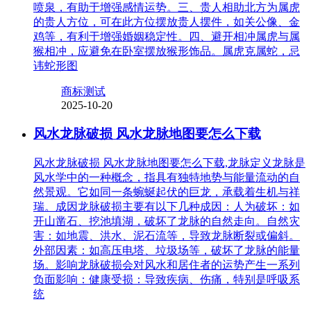
喷泉，有助于增强感情运势。三、贵人相助北方为属虎
的贵人方位，可在此方位摆放贵人摆件，如关公像、金
鸡等，有利于增强婚姻稳定性。四、避开相冲属虎与属
猴相冲，应避免在卧室摆放猴形饰品。属虎克属蛇，忌
讳蛇形图
商标测试
2025-10-20
风水龙脉破损 风水龙脉地图要怎么下载
风水龙脉破损 风水龙脉地图要怎么下载,龙脉定义龙脉是
风水学中的一种概念，指具有独特地势与能量流动的自
然景观。它如同一条蜿蜒起伏的巨龙，承载着生机与祥
瑞。成因龙脉破损主要有以下几种成因：人为破坏：如
开山凿石、挖池填湖，破坏了龙脉的自然走向。自然灾
害：如地震、洪水、泥石流等，导致龙脉断裂或偏斜。
外部因素：如高压电塔、垃圾场等，破坏了龙脉的能量
场。影响龙脉破损会对风水和居住者的运势产生一系列
负面影响：健康受损：导致疾病、伤痛，特别是呼吸系
统