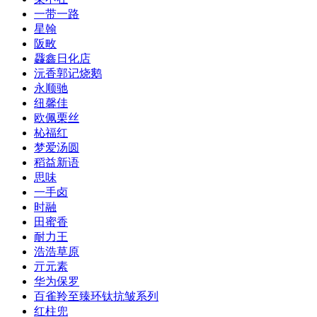
一带一路
星翰
阪畋
飝鑫日化店
沅香郭记烧鹅
永顺驰
纽馨佳
欧佩栗丝
杺福红
梦爱汤圆
稻益新语
思味
一手卤
时融
田蜜香
耐力王
浩浩草原
亓元素
华为保罗
百雀羚至臻环钛抗皱系列
红柱兜