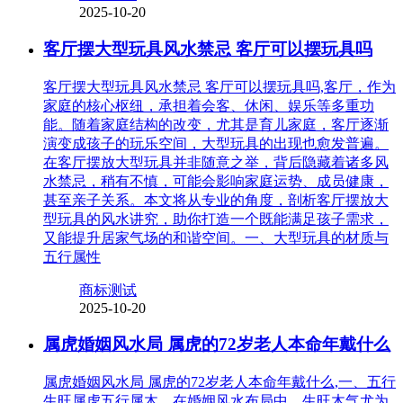
2025-10-20
客厅摆大型玩具风水禁忌 客厅可以摆玩具吗
客厅摆大型玩具风水禁忌 客厅可以摆玩具吗,客厅，作为
家庭的核心枢纽，承担着会客、休闲、娱乐等多重功
能。随着家庭结构的改变，尤其是育儿家庭，客厅逐渐
演变成孩子的玩乐空间，大型玩具的出现也愈发普遍。
在客厅摆放大型玩具并非随意之举，背后隐藏着诸多风
水禁忌，稍有不慎，可能会影响家庭运势、成员健康，
甚至亲子关系。本文将从专业的角度，剖析客厅摆放大
型玩具的风水讲究，助你打造一个既能满足孩子需求，
又能提升居家气场的和谐空间。一、大型玩具的材质与
五行属性
商标测试
2025-10-20
属虎婚姻风水局 属虎的72岁老人本命年戴什么
属虎婚姻风水局 属虎的72岁老人本命年戴什么,一、五行
生旺属虎五行属木，在婚姻风水布局中，生旺木气尤为