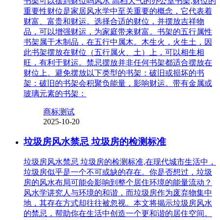
书架可以摆到财位吗风水 高档大气的办公室书架,财位的
重要性财位是家居风水学中至关重要的概念，它代表着
财富、富贵和财运。选择合适的财位，并摆放吉祥物
品，可以增强财运，为家庭带来财富。书架的五行属性
书架属于木制品，在五行中属木。木生火，火生土，因
此书架摆放在财位（五行属火、土）上，可以相生相
旺，有利于财运。禁忌摆放并非任何书架都适合摆放在
财位上。避免摆放以下类型的书架：破旧或损坏的书
架：破旧的书架会积聚负能量，影响财运。带有金属或
玻璃元素的书架：
商标测试
2025-10-20
垃圾房风水禁忌 垃圾房的检测标准
垃圾房风水禁忌 垃圾房的检测标准,在现代城市生活中，
垃圾房似乎是一个不可或缺的存在。你是否想过，垃圾
房的风水布局可能会影响到整个居住环境的能量流动？
风水学讲究人与环境的和谐，而垃圾房作为废弃物集中
地，其存在方式却往往被忽视。本文将揭示垃圾房风水
的禁忌，帮助你在生活中创造一个更和谐的居住空间。