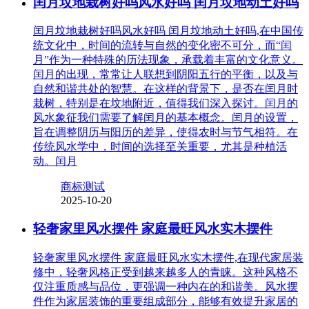
闰月坟地栽树好吗风水好吗 闰月坟地动土好吗
闰月坟地栽树好吗风水好吗 闰月坟地动土好吗,在中国传
统文化中，时间的流转与自然的变化密不可分，而“闰
月”作为一种特殊的历法现象，承载着丰富的文化意义。
闰月的出现，常常让人联想到阴阳五行的平衡，以及与
自然和谐共处的智慧。在这样的背景下，是否在闰月时
栽树，特别是在坟地附近，值得我们深入探讨。闰月的
风水象征我们需要了解闰月的基本概念。闰月的设置，
旨在调整阴历与阳历的差异，使得农时与节气相符。在
传统风水学中，时间的选择至关重要，尤其是种植活
动。闰月
商标测试
2025-10-20
轻奢家里风水摆件 家庭最旺风水实木摆件
轻奢家里风水摆件 家庭最旺风水实木摆件,在现代家居装
修中，轻奢风格正受到越来越多人的青睐。这种风格不
仅注重质感与品位，更强调一种内在的和谐美。风水摆
件作为家居装饰的重要组成部分，能够有效提升家居的