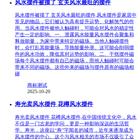
风水摆件被摸了 玄关风水最旺的摆件
风水摆件被摸了 玄关风水最旺的摆件,风水摆件是家居中
常见的物品，它们被认为具有提升运势、化解煞气的作
用。当风水摆件被他人触碰时，可能会对风水的稳定性
产生一定的影响。一、泄露风水能量风水摆件会聚集和
释放能量，为家中带来特定的磁场。当他人触碰摆件
时，会打乱其能量场，导致能量外泄。这可能会削弱摆
件的风水功效，降低其对运势的影响。二、干扰摆件磁
场每个风水摆件都有自己的磁场，而他人触碰时可能会
带来不同的磁场。这些外来的磁场与摆件原有的磁场相
碰
商标测试
2025-10-20
寿光卖风水摆件 花樽风水摆件
寿光卖风水摆件 花樽风水摆件,在中国传统文化中，风水
不仅是一门古老的学问，更是一种影响深远的生活哲
学。寿光，这座以“寿”字闻名的城市，近年来逐渐成为
风水摆件的中心。这个与风水相关的市场不仅吸引了众