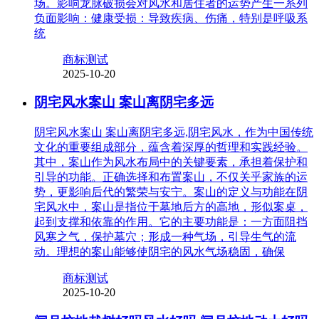
场。影响龙脉破损会对风水和居住者的运势产生一系列
负面影响：健康受损：导致疾病、伤痛，特别是呼吸系
统
商标测试
2025-10-20
阴宅风水案山 案山离阴宅多远
阴宅风水案山 案山离阴宅多远,阴宅风水，作为中国传统
文化的重要组成部分，蕴含着深厚的哲理和实践经验。
其中，案山作为风水布局中的关键要素，承担着保护和
引导的功能。正确选择和布置案山，不仅关乎家族的运
势，更影响后代的繁荣与安宁。案山的定义与功能在阴
宅风水中，案山是指位于墓地后方的高地，形似案桌，
起到支撑和依靠的作用。它的主要功能是：一方面阻挡
风寒之气，保护墓穴；形成一种气场，引导生气的流
动。理想的案山能够使阴宅的风水气场稳固，确保
商标测试
2025-10-20