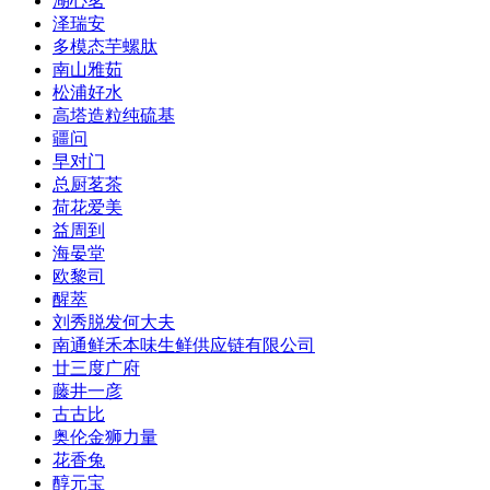
湖心茗
泽瑞安
多模态芋螺肽
南山雅茹
松浦好水
高塔造粒纯硫基
疆问
早对门
总厨茗茶
荷花爱美
益周到
海晏堂
欧黎司
醒萃
刘秀脱发何大夫
南通鲜禾本味生鲜供应链有限公司
廿三度广府
藤井一彦
古古比
奥伦金狮力量
花香兔
醇元宝