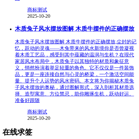
商标测试
2025-10-20
木质兔子风水摆放图解 木质牛摆件的正确摆放
木质兔子风水摆放图解 木质牛摆件的正确摆放,尘封的记
忆，跃动的灵魂——木兔带来的风水新境你是否曾凝视
着木质工艺品，感受到其中蕴藏的温润与生机？在现代
家居风水布局中，木质兔子以其独特的材质和象征意
义，悄然扮演着举足轻重的角色。它不仅仅是一件装饰
品，更是一座连接自然与心灵的桥梁，一个激活空间能
量、提升个人运势的风水密码。本文将为你揭秘木质兔
子风水摆放的奥秘，通过图解形式，深入剖析其材质选
择、造型寓意、方位禁忌，助你雕琢生机，跃动好运。
准备好跟随
商标测试
2025-10-20
在线求签