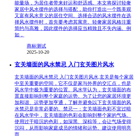
能量场，为居住者带来好运和舒适感。本文将探讨轻奢
家居中风水摆件的选择与搭配，助你打造出一个既美观
又富有风水意义的居住空间。选择合适的风水摆件在选
择风水摆件时，首先要考虑其寓意。轻奢家居风格注重
简约与高雅，因此摆件的选择应当精致且不失内涵。例
如，
商标测试
2025-10-20
玄关墙面的风水禁忌 入门玄关图片风水
玄关墙面的风水禁忌 入门玄关图片风水,玄关是每个家居
中至关重要的空间，它不仅是家与外界的交汇点，也是
风水学中极为重要的位置。风水学认为，玄关墙面的布
置直接影响到整个家庭的运势。为了让您的家居环境更
加和谐、运势更加亨通，了解并避免以下玄关墙面的风
水禁忌是非常必要的。禁忌一：玄关墙面色彩不宜过暗
在风水学中，玄关墙面的色彩会影响到整个家的气场。
使用过于暗沉的色彩，如深黑、深棕等，会让气场变得
沉闷，从而影响家庭成员的情绪和运势。建议使用明亮
而