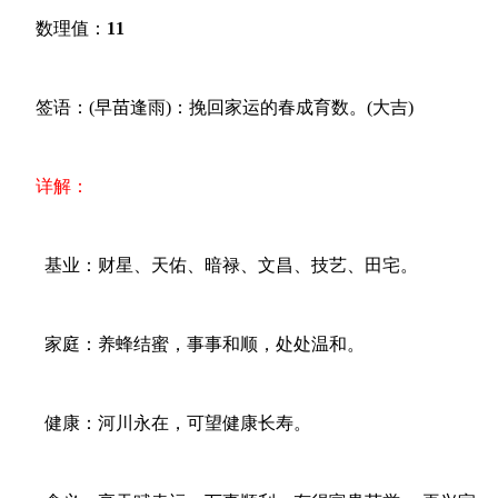
数理值：
11
签语：(早苗逢雨)：挽回家运的春成育数。(大吉)
详解：
基业：财星、天佑、暗禄、文昌、技艺、田宅。
家庭：养蜂结蜜，事事和顺，处处温和。
健康：河川永在，可望健康长寿。