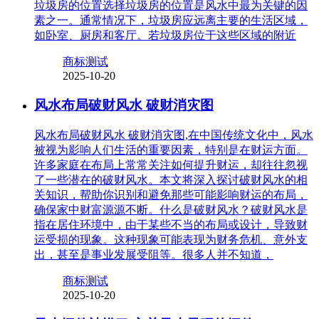
垃圾房的位置选择垃圾房的位置是风水中最为关键的因
素之一。通常情况下，垃圾房应远离主要的生活区域，
如卧室、厨房和客厅。若垃圾房位于这些区域的附近
商标测试
2025-10-20
风水布局破财风水 破财消灾图
风水布局破财风水 破财消灾图,在中国传统文化中，风水
被视为影响人们生活的重要因素，特别是在财运方面。
许多家庭在布局上常常关注如何提升财运，却往往忽视
了一些潜在的破财风水。本文将深入探讨破财风水的相
关知识，帮助你识别和避免那些可能影响财运的布局，
确保家中财富源源不断。什么是破财风水？破财风水是
指在居住环境中，由于某些不当的布局或设计，导致财
运受损的现象。这种现象可能表现为财务危机、意外支
出，甚至是事业发展受阻等。很多人并不知道，
商标测试
2025-10-20