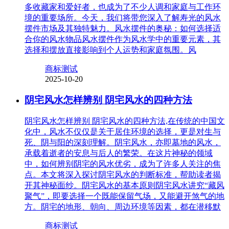
多收藏家和爱好者，也成为了不少人调和家庭与工作环
境的重要场所。今天，我们将带您深入了解寿光的风水
摆件市场及其独特魅力。风水摆件的奥秘：如何选择适
合你的风水物品风水摆件作为风水学中的重要元素，其
选择和摆放直接影响到个人运势和家庭氛围。风
商标测试
2025-10-20
阴宅风水怎样辨别 阴宅风水的四种方法
阴宅风水怎样辨别 阴宅风水的四种方法,在传统的中国文
化中，风水不仅仅是关于居住环境的选择，更是对生与
死、阴与阳的深刻理解。阴宅风水，亦即墓地的风水，
承载着逝者的安息与后人的繁荣。在这片神秘的领域
中，如何辨别阴宅的风水优劣，成为了许多人关注的焦
点。本文将深入探讨阴宅风水的判断标准，帮助读者揭
开其神秘面纱。阴宅风水的基本原则阴宅风水讲究“藏风
聚气”，即要选择一个既能保留气场，又能避开煞气的地
方。阴宅的地形、朝向、周边环境等因素，都在潜移默
商标测试