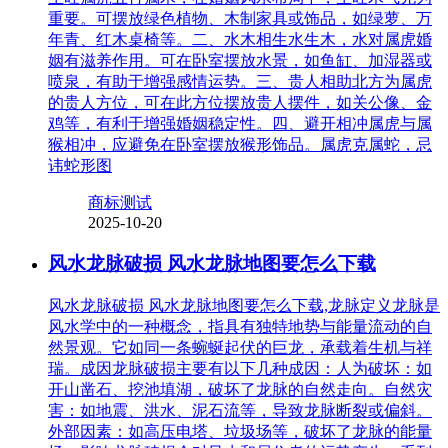
重要。可摆放绿色植物、木制家具或饰品，如绿萝、万
年青、红木桌椅等。二、水木相生水生木，水对属虎婚
姻有滋养作用。可在卧室摆放水景，如鱼缸、加湿器或
喷泉，有助于增强感情运势。三、贵人相助北方为属虎
的贵人方位，可在此方位摆放贵人摆件，如关公像、金
鸡等，有利于增强婚姻稳定性。四、避开相冲属虎与属
猴相冲，应避免在卧室摆放猴形饰品。属虎克属蛇，忌
讳蛇形图
商标测试
2025-10-20
风水龙脉破损 风水龙脉地图要怎么下载
风水龙脉破损 风水龙脉地图要怎么下载,龙脉定义龙脉是
风水学中的一种概念，指具有独特地势与能量流动的自
然景观。它如同一条蜿蜒起伏的巨龙，承载着生机与祥
瑞。成因龙脉破损主要有以下几种成因：人为破坏：如
开山凿石、挖池填湖，破坏了龙脉的自然走向。自然灾
害：如地震、洪水、泥石流等，导致龙脉断裂或偏斜。
外部因素：如高压电塔、垃圾场等，破坏了龙脉的能量