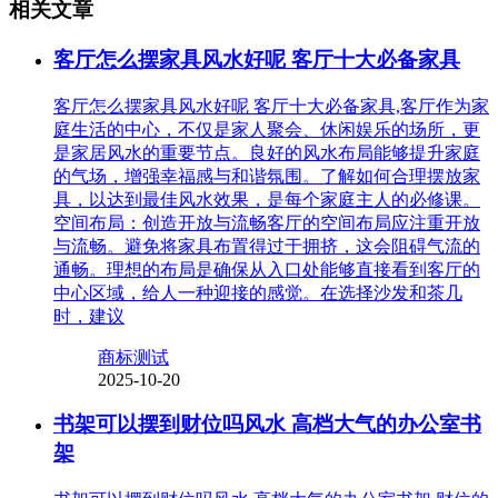
相关文章
客厅怎么摆家具风水好呢 客厅十大必备家具
客厅怎么摆家具风水好呢 客厅十大必备家具,客厅作为家
庭生活的中心，不仅是家人聚会、休闲娱乐的场所，更
是家居风水的重要节点。良好的风水布局能够提升家庭
的气场，增强幸福感与和谐氛围。了解如何合理摆放家
具，以达到最佳风水效果，是每个家庭主人的必修课。
空间布局：创造开放与流畅客厅的空间布局应注重开放
与流畅。避免将家具布置得过于拥挤，这会阻碍气流的
通畅。理想的布局是确保从入口处能够直接看到客厅的
中心区域，给人一种迎接的感觉。在选择沙发和茶几
时，建议
商标测试
2025-10-20
书架可以摆到财位吗风水 高档大气的办公室书
架