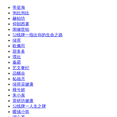
帝皇海
泡比泡比
赫铂坊
仰韶西薯
闺俪世铂
52线牌一指出你的生命之路
绿萃
欧佩司
甜多多
璞比
淼霸
艺文奢纪
品螺会
杺福月
绿荷花健康
槿兮妍
朱小泉
茶研坊健康
52线牌一人生之牌
暖绒小筑