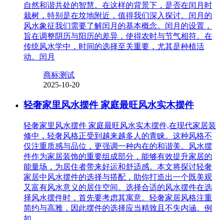
自然和谐共处的智慧。在这样的背景下，是否在闰月时
栽树，特别是在坟地附近，值得我们深入探讨。闰月的
风水象征我们需要了解闰月的基本概念。闰月的设置，
旨在调整阴历与阳历的差异，使得农时与节气相符。在
传统风水学中，时间的选择至关重要，尤其是种植活
动。闰月
商标测试
2025-10-20
轻奢家里风水摆件 家庭最旺风水实木摆件
轻奢家里风水摆件 家庭最旺风水实木摆件,在现代家居装
修中，轻奢风格正受到越来越多人的青睐。这种风格不
仅注重质感与品位，更强调一种内在的和谐美。风水摆
件作为家居装饰的重要组成部分，能够有效提升家居的
能量场，为居住者带来好运和舒适感。本文将探讨轻奢
家居中风水摆件的选择与搭配，助你打造出一个既美观
又富有风水意义的居住空间。选择合适的风水摆件在选
择风水摆件时，首先要考虑其寓意。轻奢家居风格注重
简约与高雅，因此摆件的选择应当精致且不失内涵。例
如，