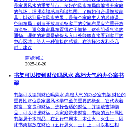
是家居风水的重要节点。良好的风水布局能够提升家庭
的气场，增强幸福感与和谐氛围。了解如何合理摆放家
具，以达到最佳风水效果，是每个家庭主人的必修课。
空间布局：创造开放与流畅客厅的空间布局应注重开放
与流畅。避免将家具布置得过于拥挤，这会阻碍气流的
通畅。理想的布局是确保从入口处能够直接看到客厅的
中心区域，给人一种迎接的感觉。在选择沙发和茶几
时，建议
商标测试
2025-10-20
书架可以摆到财位吗风水 高档大气的办公室书
架
书架可以摆到财位吗风水 高档大气的办公室书架,财位的
重要性财位是家居风水学中至关重要的概念，它代表着
财富、富贵和财运。选择合适的财位，并摆放吉祥物
品，可以增强财运，为家庭带来财富。书架的五行属性
书架属于木制品，在五行中属木。木生火，火生土，因
此书架摆放在财位（五行属火、土）上，可以相生相