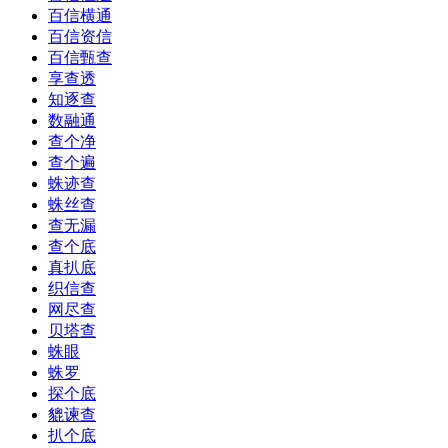
百信横通
百信资信
百信甄查
享查透
知逐查
数融通
查个净
查个遍
蛛迹查
蛛丝查
查无漏
查个底
真扒底
织信查
网尽查
贝塔查
蛛眼
蛛罗
探个底
貔谏查
扒个底