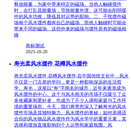
释放能量，为家中带来特定的磁场。当他人触碰摆件
时，会打乱其能量场，导致能量外泄。这可能会削弱摆
件的风水功效，降低其对运势的影响。二、干扰摆件磁
场每个风水摆件都有自己的磁场，而他人触碰时可能会
带来不同的磁场。这些外来的磁场与摆件原有的磁场相
碰
商标测试
2025-10-20
寿光卖风水摆件 花樽风水摆件
寿光卖风水摆件 花樽风水摆件,在中国传统文化中，风水
不仅是一门古老的学问，更是一种影响深远的生活哲
学。寿光，这座以“寿”字闻名的城市，近年来逐渐成为
风水摆件的中心。这个与风水相关的市场不仅吸引了众
多收藏家和爱好者，也成为了不少人调和家庭与工作环
境的重要场所。今天，我们将带您深入了解寿光的风水
摆件市场及其独特魅力。风水摆件的奥秘：如何选择适
合你的风水物品风水摆件作为风水学中的重要元素，其
选择和摆放直接影响到个人运势和家庭氛围。风