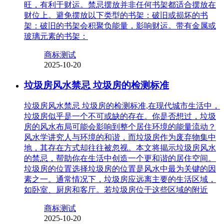
旺，有利于财运。禁忌摆放并非任何书架都适合摆放在
财位上。避免摆放以下类型的书架：破旧或损坏的书
架：破旧的书架会积聚负能量，影响财运。带有金属或
玻璃元素的书架：
商标测试
2025-10-20
垃圾房风水禁忌 垃圾房的检测标准
垃圾房风水禁忌 垃圾房的检测标准,在现代城市生活中，
垃圾房似乎是一个不可或缺的存在。你是否想过，垃圾
房的风水布局可能会影响到整个居住环境的能量流动？
风水学讲究人与环境的和谐，而垃圾房作为废弃物集中
地，其存在方式却往往被忽视。本文将揭示垃圾房风水
的禁忌，帮助你在生活中创造一个更和谐的居住空间。
垃圾房的位置选择垃圾房的位置是风水中最为关键的因
素之一。通常情况下，垃圾房应远离主要的生活区域，
如卧室、厨房和客厅。若垃圾房位于这些区域的附近
商标测试
2025-10-20