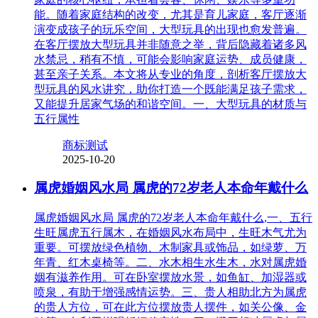
能。随着家庭结构的改变，尤其是育儿家庭，客厅逐渐
演变成孩子的玩乐空间，大型玩具的出现也愈发普遍。
在客厅摆放大型玩具并非随意之举，背后隐藏着诸多风
水禁忌，稍有不慎，可能会影响家庭运势、成员健康，
甚至亲子关系。本文将从专业的角度，剖析客厅摆放大
型玩具的风水讲究，助你打造一个既能满足孩子需求，
又能提升居家气场的和谐空间。一、大型玩具的材质与
五行属性
商标测试
2025-10-20
属虎婚姻风水局 属虎的72岁老人本命年戴什么
属虎婚姻风水局 属虎的72岁老人本命年戴什么,一、五行
生旺属虎五行属木，在婚姻风水布局中，生旺木气尤为
重要。可摆放绿色植物、木制家具或饰品，如绿萝、万
年青、红木桌椅等。二、水木相生水生木，水对属虎婚
姻有滋养作用。可在卧室摆放水景，如鱼缸、加湿器或
喷泉，有助于增强感情运势。三、贵人相助北方为属虎
的贵人方位，可在此方位摆放贵人摆件，如关公像、金