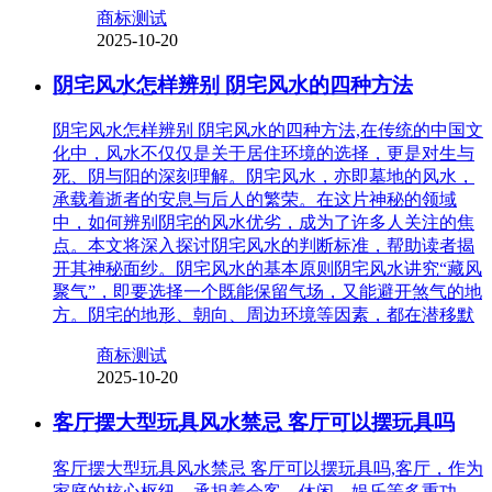
商标测试
2025-10-20
阴宅风水怎样辨别 阴宅风水的四种方法
阴宅风水怎样辨别 阴宅风水的四种方法,在传统的中国文
化中，风水不仅仅是关于居住环境的选择，更是对生与
死、阴与阳的深刻理解。阴宅风水，亦即墓地的风水，
承载着逝者的安息与后人的繁荣。在这片神秘的领域
中，如何辨别阴宅的风水优劣，成为了许多人关注的焦
点。本文将深入探讨阴宅风水的判断标准，帮助读者揭
开其神秘面纱。阴宅风水的基本原则阴宅风水讲究“藏风
聚气”，即要选择一个既能保留气场，又能避开煞气的地
方。阴宅的地形、朝向、周边环境等因素，都在潜移默
商标测试
2025-10-20
客厅摆大型玩具风水禁忌 客厅可以摆玩具吗
客厅摆大型玩具风水禁忌 客厅可以摆玩具吗,客厅，作为
家庭的核心枢纽，承担着会客、休闲、娱乐等多重功