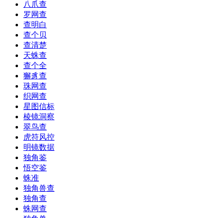
八爪查
罗网查
查明白
查个贝
查清楚
天蛛查
查个全
獬豸查
珠网查
织网查
星图信标
棱镜洞察
翠鸟查
虎符风控
明镜数据
独角鉴
悟空鉴
蛛准
独角兽查
独角查
蛛网查