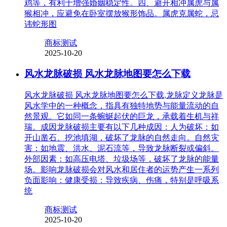
鸡等，有利于增强婚姻稳定性。四、避开相冲属虎与属
猴相冲，应避免在卧室摆放猴形饰品。属虎克属蛇，忌
讳蛇形图
商标测试
2025-10-20
风水龙脉破损 风水龙脉地图要怎么下载
风水龙脉破损 风水龙脉地图要怎么下载,龙脉定义龙脉是
风水学中的一种概念，指具有独特地势与能量流动的自
然景观。它如同一条蜿蜒起伏的巨龙，承载着生机与祥
瑞。成因龙脉破损主要有以下几种成因：人为破坏：如
开山凿石、挖池填湖，破坏了龙脉的自然走向。自然灾
害：如地震、洪水、泥石流等，导致龙脉断裂或偏斜。
外部因素：如高压电塔、垃圾场等，破坏了龙脉的能量
场。影响龙脉破损会对风水和居住者的运势产生一系列
负面影响：健康受损：导致疾病、伤痛，特别是呼吸系
统
商标测试
2025-10-20