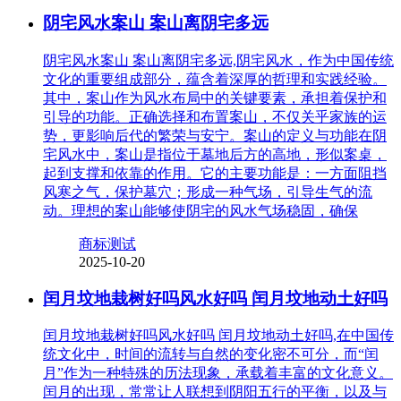
阴宅风水案山 案山离阴宅多远
阴宅风水案山 案山离阴宅多远,阴宅风水，作为中国传统
文化的重要组成部分，蕴含着深厚的哲理和实践经验。
其中，案山作为风水布局中的关键要素，承担着保护和
引导的功能。正确选择和布置案山，不仅关乎家族的运
势，更影响后代的繁荣与安宁。案山的定义与功能在阴
宅风水中，案山是指位于墓地后方的高地，形似案桌，
起到支撑和依靠的作用。它的主要功能是：一方面阻挡
风寒之气，保护墓穴；形成一种气场，引导生气的流
动。理想的案山能够使阴宅的风水气场稳固，确保
商标测试
2025-10-20
闰月坟地栽树好吗风水好吗 闰月坟地动土好吗
闰月坟地栽树好吗风水好吗 闰月坟地动土好吗,在中国传
统文化中，时间的流转与自然的变化密不可分，而“闰
月”作为一种特殊的历法现象，承载着丰富的文化意义。
闰月的出现，常常让人联想到阴阳五行的平衡，以及与