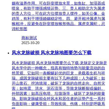
姻有滋养作用。可在卧室摆放水景，如鱼缸、加湿器或
喷泉，有助于增强感情运势。三、贵人相助北方为属虎
的贵人方位，可在此方位摆放贵人摆件，如关公像、金
鸡等，有利于增强婚姻稳定性。四、避开相冲属虎与属
猴相冲，应避免在卧室摆放猴形饰品。属虎克属蛇，忌
讳蛇形图
商标测试
2025-10-20
风水龙脉破损 风水龙脉地图要怎么下载
风水龙脉破损 风水龙脉地图要怎么下载,龙脉定义龙脉是
风水学中的一种概念，指具有独特地势与能量流动的自
然景观。它如同一条蜿蜒起伏的巨龙，承载着生机与祥
瑞。成因龙脉破损主要有以下几种成因：人为破坏：如
开山凿石、挖池填湖，破坏了龙脉的自然走向。自然灾
害：如地震、洪水、泥石流等，导致龙脉断裂或偏斜。
外部因素：如高压电塔、垃圾场等，破坏了龙脉的能量
场。影响龙脉破损会对风水和居住者的运势产生一系列
负面影响：健康受损：导致疾病、伤痛，特别是呼吸系
统