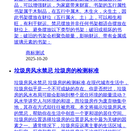
品，可以增强财运，为家庭带来财富。书架的五行属性
书架属于木制品，在五行中属木。木生火，火生土，因
此书架摆放在财位（五行属火、土）上，可以相生相
旺，有利于财运。禁忌摆放并非任何书架都适合摆放在
财位上。避免摆放以下类型的书架：破旧或损坏的书
架：破旧的书架会积聚负能量，影响财运。带有金属或
玻璃元素的书架：
商标测试
2025-10-20
垃圾房风水禁忌 垃圾房的检测标准
垃圾房风水禁忌 垃圾房的检测标准,在现代城市生活中，
垃圾房似乎是一个不可或缺的存在。你是否想过，垃圾
房的风水布局可能会影响到整个居住环境的能量流动？
风水学讲究人与环境的和谐，而垃圾房作为废弃物集中
地，其存在方式却往往被忽视。本文将揭示垃圾房风水
的禁忌，帮助你在生活中创造一个更和谐的居住空间。
垃圾房的位置选择垃圾房的位置是风水中最为关键的因
素之一。通常情况下，垃圾房应远离主要的生活区域，