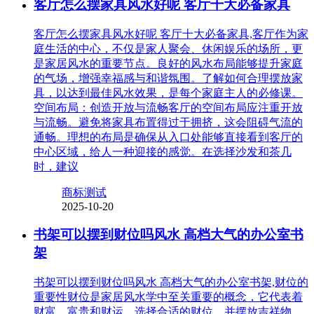
客厅怎么摆家具风水好呢 客厅十大必备家具
客厅怎么摆家具风水好呢 客厅十大必备家具,客厅作为家
庭生活的中心，不仅是家人聚会、休闲娱乐的场所，更
是家居风水的重要节点。良好的风水布局能够提升家庭
的气场，增强幸福感与和谐氛围。了解如何合理摆放家
具，以达到最佳风水效果，是每个家庭主人的必修课。
空间布局：创造开放与流畅客厅的空间布局应注重开放
与流畅。避免将家具布置得过于拥挤，这会阻碍气流的
通畅。理想的布局是确保从入口处能够直接看到客厅的
中心区域，给人一种迎接的感觉。在选择沙发和茶几
时，建议
商标测试
2025-10-20
书架可以摆到财位吗风水 高档大气的办公室书
架
书架可以摆到财位吗风水 高档大气的办公室书架,财位的
重要性财位是家居风水学中至关重要的概念，它代表着
财富、富贵和财运。选择合适的财位，并摆放吉祥物