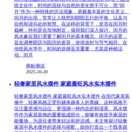
统文化中，时间的流转与自然的变化密不可分，而“闰
月”作为一种特殊的历法现象，承载着丰富的文化意义。
闰月的出现，常常让人联想到阴阳五行的平衡，以及与
自然和谐共处的智慧。在这样的背景下，是否在闰月时
栽树，特别是在坟地附近，值得我们深入探讨。闰月的
风水象征我们需要了解闰月的基本概念。闰月的设置，
旨在调整阴历与阳历的差异，使得农时与节气相符。在
传统风水学中，时间的选择至关重要，尤其是种植活
动。闰月
商标测试
2025-10-20
轻奢家里风水摆件 家庭最旺风水实木摆件
轻奢家里风水摆件 家庭最旺风水实木摆件,在现代家居装
修中，轻奢风格正受到越来越多人的青睐。这种风格不
仅注重质感与品位，更强调一种内在的和谐美。风水摆
件作为家居装饰的重要组成部分，能够有效提升家居的
能量场，为居住者带来好运和舒适感。本文将探讨轻奢
家居中风水摆件的选择与搭配，助你打造出一个既美观