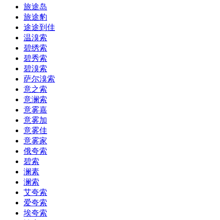
旅途岛
旅途豹
途途到佳
温溴索
碧绣索
碧秀索
碧溴索
萨尔溴索
意之索
意澜索
意雾嘉
意雾加
意雾佳
意雾家
俄夸索
碧索
澜素
澜索
艾夸索
爱夸索
埃夸索