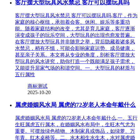
客厅摆大型玩具风水禁忌 客厅可以摆玩具吗
客厅摆大型玩具风水禁忌 客厅可以摆玩具吗,客厅，作为
家庭的核心枢纽，承担着会客、休闲、娱乐等多重功
能。随着家庭结构的改变，尤其是育儿家庭，客厅逐渐
演变成孩子的玩乐空间，大型玩具的出现也愈发普遍。
在客厅摆放大型玩具并非随意之举，背后隐藏着诸多风
水禁忌，稍有不慎，可能会影响家庭运势、成员健康，
甚至亲子关系。本文将从专业的角度，剖析客厅摆放大
型玩具的风水讲究，助你打造一个既能满足孩子需求，
又能提升居家气场的和谐空间。一、大型玩具的材质与
五行属性
商标测试
2025-10-20
属虎婚姻风水局 属虎的72岁老人本命年戴什么
属虎婚姻风水局 属虎的72岁老人本命年戴什么,一、五行
生旺属虎五行属木，在婚姻风水布局中，生旺木气尤为
重要。可摆放绿色植物、木制家具或饰品，如绿萝、万
年青、红木桌椅等。二、水木相生水生木，水对属虎婚