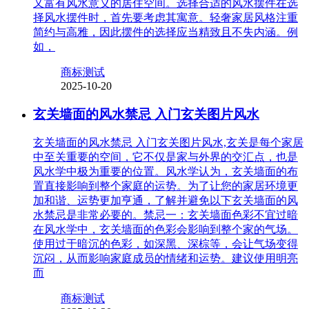
又富有风水意义的居住空间。选择合适的风水摆件在选
择风水摆件时，首先要考虑其寓意。轻奢家居风格注重
简约与高雅，因此摆件的选择应当精致且不失内涵。例
如，
商标测试
2025-10-20
玄关墙面的风水禁忌 入门玄关图片风水
玄关墙面的风水禁忌 入门玄关图片风水,玄关是每个家居
中至关重要的空间，它不仅是家与外界的交汇点，也是
风水学中极为重要的位置。风水学认为，玄关墙面的布
置直接影响到整个家庭的运势。为了让您的家居环境更
加和谐、运势更加亨通，了解并避免以下玄关墙面的风
水禁忌是非常必要的。禁忌一：玄关墙面色彩不宜过暗
在风水学中，玄关墙面的色彩会影响到整个家的气场。
使用过于暗沉的色彩，如深黑、深棕等，会让气场变得
沉闷，从而影响家庭成员的情绪和运势。建议使用明亮
而
商标测试