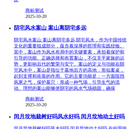
商标测试
2025-10-20
阴宅风水案山 案山离阴宅多远
阴宅风水案山 案山离阴宅多远,阴宅风水，作为中国传统
文化的重要组成部分，蕴含着深厚的哲理和实践经验。
其中，案山作为风水布局中的关键要素，承担着保护和
引导的功能。正确选择和布置案山，不仅关乎家族的运
势，更影响后代的繁荣与安宁。案山的定义与功能在阴
宅风水中，案山是指位于墓地后方的高地，形似案桌，
起到支撑和依靠的作用。它的主要功能是：一方面阻挡
风寒之气，保护墓穴；形成一种气场，引导生气的流
动。理想的案山能够使阴宅的风水气场稳固，确保
商标测试
2025-10-20
闰月坟地栽树好吗风水好吗 闰月坟地动土好吗
闰月坟地栽树好吗风水好吗 闰月坟地动土好吗,在中国传