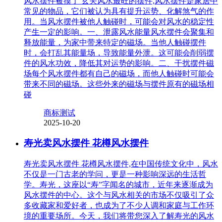
风水摆件被摸了 玄关风水最旺的摆件,风水摆件是家居中
常见的物品，它们被认为具有提升运势、化解煞气的作
用。当风水摆件被他人触碰时，可能会对风水的稳定性
产生一定的影响。一、泄露风水能量风水摆件会聚集和
释放能量，为家中带来特定的磁场。当他人触碰摆件
时，会打乱其能量场，导致能量外泄。这可能会削弱摆
件的风水功效，降低其对运势的影响。二、干扰摆件磁
场每个风水摆件都有自己的磁场，而他人触碰时可能会
带来不同的磁场。这些外来的磁场与摆件原有的磁场相
碰
商标测试
2025-10-20
寿光卖风水摆件 花樽风水摆件
寿光卖风水摆件 花樽风水摆件,在中国传统文化中，风水
不仅是一门古老的学问，更是一种影响深远的生活哲
学。寿光，这座以“寿”字闻名的城市，近年来逐渐成为
风水摆件的中心。这个与风水相关的市场不仅吸引了众
多收藏家和爱好者，也成为了不少人调和家庭与工作环
境的重要场所。今天，我们将带您深入了解寿光的风水