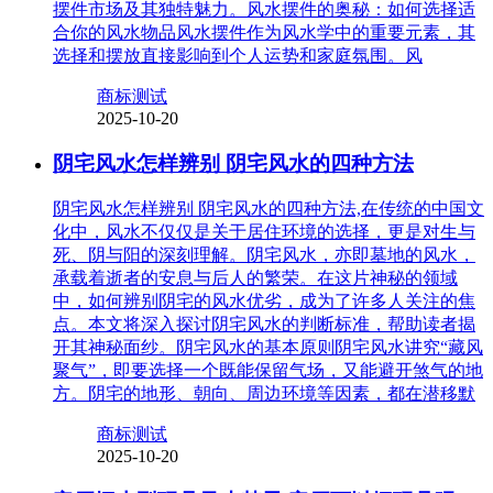
摆件市场及其独特魅力。风水摆件的奥秘：如何选择适
合你的风水物品风水摆件作为风水学中的重要元素，其
选择和摆放直接影响到个人运势和家庭氛围。风
商标测试
2025-10-20
阴宅风水怎样辨别 阴宅风水的四种方法
阴宅风水怎样辨别 阴宅风水的四种方法,在传统的中国文
化中，风水不仅仅是关于居住环境的选择，更是对生与
死、阴与阳的深刻理解。阴宅风水，亦即墓地的风水，
承载着逝者的安息与后人的繁荣。在这片神秘的领域
中，如何辨别阴宅的风水优劣，成为了许多人关注的焦
点。本文将深入探讨阴宅风水的判断标准，帮助读者揭
开其神秘面纱。阴宅风水的基本原则阴宅风水讲究“藏风
聚气”，即要选择一个既能保留气场，又能避开煞气的地
方。阴宅的地形、朝向、周边环境等因素，都在潜移默
商标测试
2025-10-20