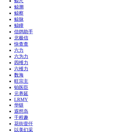
鲸尺
鲸溯
鲸察
鲸脉
鲸瞳
信鸽助手
北极信
快查查
六力
六为力
四维力
六维力
数海
旺宗主
铂医臣
元养延
LRMY
华链
遐想岛
千程趣
花街壹仟
以美幻采