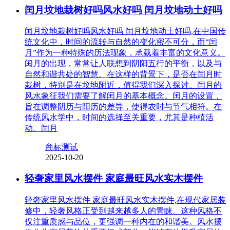
闰月坟地栽树好吗风水好吗 闰月坟地动土好吗
闰月坟地栽树好吗风水好吗 闰月坟地动土好吗,在中国传
统文化中，时间的流转与自然的变化密不可分，而“闰
月”作为一种特殊的历法现象，承载着丰富的文化意义。
闰月的出现，常常让人联想到阴阳五行的平衡，以及与
自然和谐共处的智慧。在这样的背景下，是否在闰月时
栽树，特别是在坟地附近，值得我们深入探讨。闰月的
风水象征我们需要了解闰月的基本概念。闰月的设置，
旨在调整阴历与阳历的差异，使得农时与节气相符。在
传统风水学中，时间的选择至关重要，尤其是种植活
动。闰月
商标测试
2025-10-20
轻奢家里风水摆件 家庭最旺风水实木摆件
轻奢家里风水摆件 家庭最旺风水实木摆件,在现代家居装
修中，轻奢风格正受到越来越多人的青睐。这种风格不
仅注重质感与品位，更强调一种内在的和谐美。风水摆