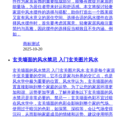
件作为家居装饰的重要组成部分，能够有效提升家居的
能量场，为居住者带来好运和舒适感。本文将探讨轻奢
家居中风水摆件的选择与搭配，助你打造出一个既美观
又富有风水意义的居住空间。选择合适的风水摆件在选
择风水摆件时，首先要考虑其寓意。轻奢家居风格注重
简约与高雅，因此摆件的选择应当精致且不失内涵。例
如，
商标测试
2025-10-20
玄关墙面的风水禁忌 入门玄关图片风水
玄关墙面的风水禁忌 入门玄关图片风水,玄关是每个家居
中至关重要的空间，它不仅是家与外界的交汇点，也是
风水学中极为重要的位置。风水学认为，玄关墙面的布
置直接影响到整个家庭的运势。为了让您的家居环境更
加和谐、运势更加亨通，了解并避免以下玄关墙面的风
水禁忌是非常必要的。禁忌一：玄关墙面色彩不宜过暗
在风水学中，玄关墙面的色彩会影响到整个家的气场。
使用过于暗沉的色彩，如深黑、深棕等，会让气场变得
沉闷，从而影响家庭成员的情绪和运势。建议使用明亮