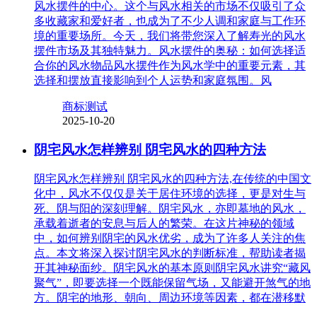
风水摆件的中心。这个与风水相关的市场不仅吸引了众
多收藏家和爱好者，也成为了不少人调和家庭与工作环
境的重要场所。今天，我们将带您深入了解寿光的风水
摆件市场及其独特魅力。风水摆件的奥秘：如何选择适
合你的风水物品风水摆件作为风水学中的重要元素，其
选择和摆放直接影响到个人运势和家庭氛围。风
商标测试
2025-10-20
阴宅风水怎样辨别 阴宅风水的四种方法
阴宅风水怎样辨别 阴宅风水的四种方法,在传统的中国文
化中，风水不仅仅是关于居住环境的选择，更是对生与
死、阴与阳的深刻理解。阴宅风水，亦即墓地的风水，
承载着逝者的安息与后人的繁荣。在这片神秘的领域
中，如何辨别阴宅的风水优劣，成为了许多人关注的焦
点。本文将深入探讨阴宅风水的判断标准，帮助读者揭
开其神秘面纱。阴宅风水的基本原则阴宅风水讲究“藏风
聚气”，即要选择一个既能保留气场，又能避开煞气的地
方。阴宅的地形、朝向、周边环境等因素，都在潜移默