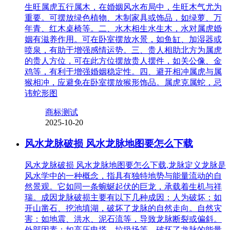
生旺属虎五行属木，在婚姻风水布局中，生旺木气尤为
重要。可摆放绿色植物、木制家具或饰品，如绿萝、万
年青、红木桌椅等。二、水木相生水生木，水对属虎婚
姻有滋养作用。可在卧室摆放水景，如鱼缸、加湿器或
喷泉，有助于增强感情运势。三、贵人相助北方为属虎
的贵人方位，可在此方位摆放贵人摆件，如关公像、金
鸡等，有利于增强婚姻稳定性。四、避开相冲属虎与属
猴相冲，应避免在卧室摆放猴形饰品。属虎克属蛇，忌
讳蛇形图
商标测试
2025-10-20
风水龙脉破损 风水龙脉地图要怎么下载
风水龙脉破损 风水龙脉地图要怎么下载,龙脉定义龙脉是
风水学中的一种概念，指具有独特地势与能量流动的自
然景观。它如同一条蜿蜒起伏的巨龙，承载着生机与祥
瑞。成因龙脉破损主要有以下几种成因：人为破坏：如
开山凿石、挖池填湖，破坏了龙脉的自然走向。自然灾
害：如地震、洪水、泥石流等，导致龙脉断裂或偏斜。
外部因素：如高压电塔、垃圾场等，破坏了龙脉的能量