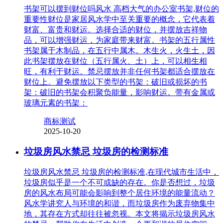
书架可以摆到财位吗风水 高档大气的办公室书架,财位的
重要性财位是家居风水学中至关重要的概念，它代表着
财富、富贵和财运。选择合适的财位，并摆放吉祥物
品，可以增强财运，为家庭带来财富。书架的五行属性
书架属于木制品，在五行中属木。木生火，火生土，因
此书架摆放在财位（五行属火、土）上，可以相生相
旺，有利于财运。禁忌摆放并非任何书架都适合摆放在
财位上。避免摆放以下类型的书架：破旧或损坏的书
架：破旧的书架会积聚负能量，影响财运。带有金属或
玻璃元素的书架：
商标测试
2025-10-20
垃圾房风水禁忌 垃圾房的检测标准
垃圾房风水禁忌 垃圾房的检测标准,在现代城市生活中，
垃圾房似乎是一个不可或缺的存在。你是否想过，垃圾
房的风水布局可能会影响到整个居住环境的能量流动？
风水学讲究人与环境的和谐，而垃圾房作为废弃物集中
地，其存在方式却往往被忽视。本文将揭示垃圾房风水