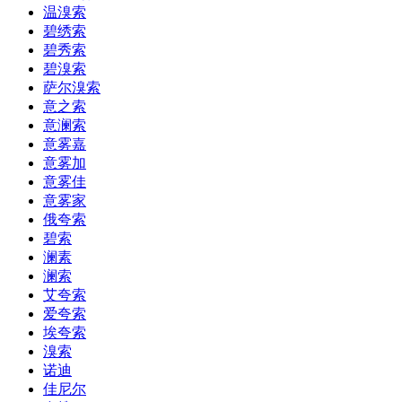
温溴索
碧绣索
碧秀索
碧溴索
萨尔溴索
意之索
意澜索
意雾嘉
意雾加
意雾佳
意雾家
俄夸索
碧索
澜素
澜索
艾夸索
爱夸索
埃夸索
溴索
诺迪
佳尼尔