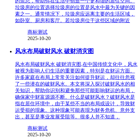
的禁忌，帮助你在生活中创造一个更和谐的居住空间。
垃圾房的位置选择垃圾房的位置是风水中最为关键的因
素之一。通常情况下，垃圾房应远离主要的生活区域，
如卧室、厨房和客厅。若垃圾房位于这些区域的附近
商标测试
2025-10-20
风水布局破财风水 破财消灾图
风水布局破财风水 破财消灾图,在中国传统文化中，风水
被视为影响人们生活的重要因素，特别是在财运方面。
许多家庭在布局上常常关注如何提升财运，却往往忽视
了一些潜在的破财风水。本文将深入探讨破财风水的相
关知识，帮助你识别和避免那些可能影响财运的布局，
确保家中财富源源不断。什么是破财风水？破财风水是
指在居住环境中，由于某些不当的布局或设计，导致财
运受损的现象。这种现象可能表现为财务危机、意外支
出，甚至是事业发展受阻等。很多人并不知道，
商标测试
2025-10-20