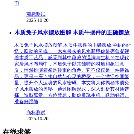
而
商标测试
2025-10-20
木质兔子风水摆放图解 木质牛摆件的正确摆放
木质兔子风水摆放图解 木质牛摆件的正确摆放,尘封的记
忆，跃动的灵魂——木兔带来的风水新境你是否曾凝视
着木质工艺品，感受到其中蕴藏的温润与生机？在现代
家居风水布局中，木质兔子以其独特的材质和象征意
义，悄然扮演着举足轻重的角色。它不仅仅是一件装饰
品，更是一座连接自然与心灵的桥梁，一个激活空间能
量、提升个人运势的风水密码。本文将为你揭秘木质兔
子风水摆放的奥秘，通过图解形式，深入剖析其材质选
择、造型寓意、方位禁忌，助你雕琢生机，跃动好运。
准备好跟随
商标测试
2025-10-20
在线求签