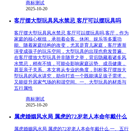
商标测试
2025-10-20
客厅摆大型玩具风水禁忌 客厅可以摆玩具吗
客厅摆大型玩具风水禁忌 客厅可以摆玩具吗,客厅，作为
家庭的核心枢纽，承担着会客、休闲、娱乐等多重功
能。随着家庭结构的改变，尤其是育儿家庭，客厅逐渐
演变成孩子的玩乐空间，大型玩具的出现也愈发普遍。
在客厅摆放大型玩具并非随意之举，背后隐藏着诸多风
水禁忌，稍有不慎，可能会影响家庭运势、成员健康，
甚至亲子关系。本文将从专业的角度，剖析客厅摆放大
型玩具的风水讲究，助你打造一个既能满足孩子需求，
又能提升居家气场的和谐空间。一、大型玩具的材质与
五行属性
商标测试
2025-10-20
属虎婚姻风水局 属虎的72岁老人本命年戴什么
属虎婚姻风水局 属虎的72岁老人本命年戴什么,一、五行