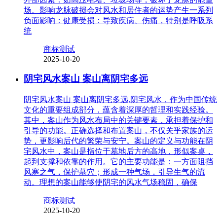
场。影响龙脉破损会对风水和居住者的运势产生一系列
负面影响：健康受损：导致疾病、伤痛，特别是呼吸系
统
商标测试
2025-10-20
阴宅风水案山 案山离阴宅多远
阴宅风水案山 案山离阴宅多远,阴宅风水，作为中国传统
文化的重要组成部分，蕴含着深厚的哲理和实践经验。
其中，案山作为风水布局中的关键要素，承担着保护和
引导的功能。正确选择和布置案山，不仅关乎家族的运
势，更影响后代的繁荣与安宁。案山的定义与功能在阴
宅风水中，案山是指位于墓地后方的高地，形似案桌，
起到支撑和依靠的作用。它的主要功能是：一方面阻挡
风寒之气，保护墓穴；形成一种气场，引导生气的流
动。理想的案山能够使阴宅的风水气场稳固，确保
商标测试
2025-10-20