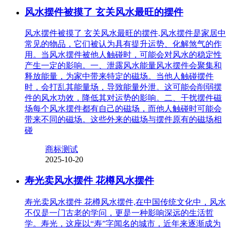
风水摆件被摸了 玄关风水最旺的摆件
风水摆件被摸了 玄关风水最旺的摆件,风水摆件是家居中
常见的物品，它们被认为具有提升运势、化解煞气的作
用。当风水摆件被他人触碰时，可能会对风水的稳定性
产生一定的影响。一、泄露风水能量风水摆件会聚集和
释放能量，为家中带来特定的磁场。当他人触碰摆件
时，会打乱其能量场，导致能量外泄。这可能会削弱摆
件的风水功效，降低其对运势的影响。二、干扰摆件磁
场每个风水摆件都有自己的磁场，而他人触碰时可能会
带来不同的磁场。这些外来的磁场与摆件原有的磁场相
碰
商标测试
2025-10-20
寿光卖风水摆件 花樽风水摆件
寿光卖风水摆件 花樽风水摆件,在中国传统文化中，风水
不仅是一门古老的学问，更是一种影响深远的生活哲
学。寿光，这座以“寿”字闻名的城市，近年来逐渐成为