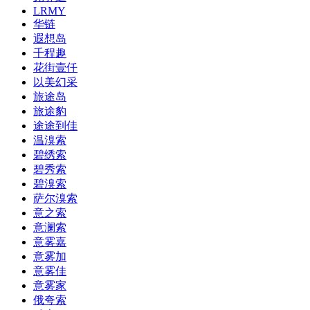
LRMY
华链
遐想岛
千程趣
花街壹仟
以美幻采
旅途岛
旅途豹
途途到佳
温溴索
碧绣索
碧秀索
碧溴索
萨尔溴索
意之索
意澜索
意雾嘉
意雾加
意雾佳
意雾家
俄夸索