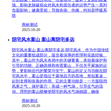
场。影响龙脉破损会对风水和居住者的运势产生一系列
负面影响：健康受损：导致疾病、伤痛，特别是呼吸系
统
商标测试
2025-10-20
阴宅风水案山 案山离阴宅多远
阴宅风水案山 案山离阴宅多远,阴宅风水，作为中国传统
文化的重要组成部分，蕴含着深厚的哲理和实践经验。
其中，案山作为风水布局中的关键要素，承担着保护和
引导的功能。正确选择和布置案山，不仅关乎家族的运
势，更影响后代的繁荣与安宁。案山的定义与功能在阴
宅风水中，案山是指位于墓地后方的高地，形似案桌，
起到支撑和依靠的作用。它的主要功能是：一方面阻挡
风寒之气，保护墓穴；形成一种气场，引导生气的流
动。理想的案山能够使阴宅的风水气场稳固，确保
商标测试
2025-10-20