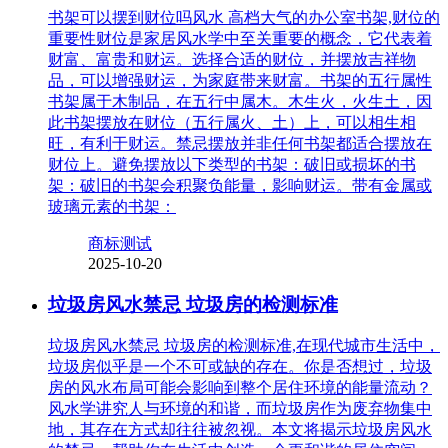
书架可以摆到财位吗风水 高档大气的办公室书架,财位的
重要性财位是家居风水学中至关重要的概念，它代表着
财富、富贵和财运。选择合适的财位，并摆放吉祥物
品，可以增强财运，为家庭带来财富。书架的五行属性
书架属于木制品，在五行中属木。木生火，火生土，因
此书架摆放在财位（五行属火、土）上，可以相生相
旺，有利于财运。禁忌摆放并非任何书架都适合摆放在
财位上。避免摆放以下类型的书架：破旧或损坏的书
架：破旧的书架会积聚负能量，影响财运。带有金属或
玻璃元素的书架：
商标测试
2025-10-20
垃圾房风水禁忌 垃圾房的检测标准
垃圾房风水禁忌 垃圾房的检测标准,在现代城市生活中，
垃圾房似乎是一个不可或缺的存在。你是否想过，垃圾
房的风水布局可能会影响到整个居住环境的能量流动？
风水学讲究人与环境的和谐，而垃圾房作为废弃物集中
地，其存在方式却往往被忽视。本文将揭示垃圾房风水