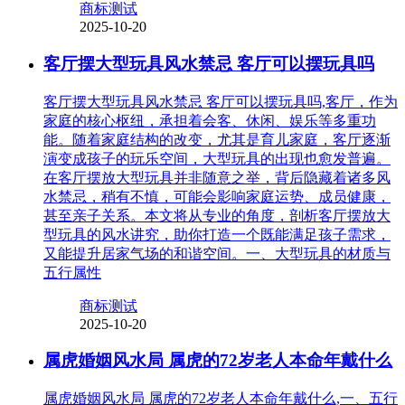
商标测试
2025-10-20
客厅摆大型玩具风水禁忌 客厅可以摆玩具吗
客厅摆大型玩具风水禁忌 客厅可以摆玩具吗,客厅，作为
家庭的核心枢纽，承担着会客、休闲、娱乐等多重功
能。随着家庭结构的改变，尤其是育儿家庭，客厅逐渐
演变成孩子的玩乐空间，大型玩具的出现也愈发普遍。
在客厅摆放大型玩具并非随意之举，背后隐藏着诸多风
水禁忌，稍有不慎，可能会影响家庭运势、成员健康，
甚至亲子关系。本文将从专业的角度，剖析客厅摆放大
型玩具的风水讲究，助你打造一个既能满足孩子需求，
又能提升居家气场的和谐空间。一、大型玩具的材质与
五行属性
商标测试
2025-10-20
属虎婚姻风水局 属虎的72岁老人本命年戴什么
属虎婚姻风水局 属虎的72岁老人本命年戴什么,一、五行