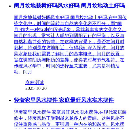
闰月坟地栽树好吗风水好吗 闰月坟地动土好吗
闰月坟地栽树好吗风水好吗 闰月坟地动土好吗,在中国传
统文化中，时间的流转与自然的变化密不可分，而“闰
月”作为一种特殊的历法现象，承载着丰富的文化意义。
闰月的出现，常常让人联想到阴阳五行的平衡，以及与
自然和谐共处的智慧。在这样的背景下，是否在闰月时
栽树，特别是在坟地附近，值得我们深入探讨。闰月的
风水象征我们需要了解闰月的基本概念。闰月的设置，
旨在调整阴历与阳历的差异，使得农时与节气相符。在
传统风水学中，时间的选择至关重要，尤其是种植活
动。闰月
商标测试
2025-10-20
轻奢家里风水摆件 家庭最旺风水实木摆件
轻奢家里风水摆件 家庭最旺风水实木摆件,在现代家居装
修中，轻奢风格正受到越来越多人的青睐。这种风格不
仅注重质感与品位，更强调一种内在的和谐美。风水摆