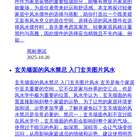
件作为家居装饰的重要组成部分，能够有效提升家居的
能量场，为居住者带来好运和舒适感。本文将探讨轻奢
家居中风水摆件的选择与搭配，助你打造出一个既美观
又富有风水意义的居住空间。选择合适的风水摆件在选
择风水摆件时，首先要考虑其寓意。轻奢家居风格注重
简约与高雅，因此摆件的选择应当精致且不失内涵。例
如，
商标测试
2025-10-20
玄关墙面的风水禁忌 入门玄关图片风水
玄关墙面的风水禁忌 入门玄关图片风水,玄关是每个家居
中至关重要的空间，它不仅是家与外界的交汇点，也是
风水学中极为重要的位置。风水学认为，玄关墙面的布
置直接影响到整个家庭的运势。为了让您的家居环境更
加和谐、运势更加亨通，了解并避免以下玄关墙面的风
水禁忌是非常必要的。禁忌一：玄关墙面色彩不宜过暗
在风水学中，玄关墙面的色彩会影响到整个家的气场。
使用过于暗沉的色彩，如深黑、深棕等，会让气场变得
沉闷，从而影响家庭成员的情绪和运势。建议使用明亮