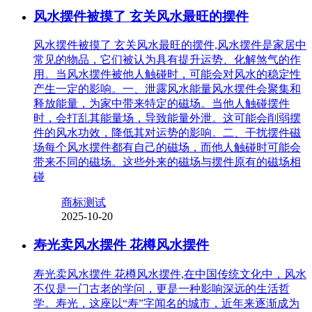
风水摆件被摸了 玄关风水最旺的摆件
风水摆件被摸了 玄关风水最旺的摆件,风水摆件是家居中
常见的物品，它们被认为具有提升运势、化解煞气的作
用。当风水摆件被他人触碰时，可能会对风水的稳定性
产生一定的影响。一、泄露风水能量风水摆件会聚集和
释放能量，为家中带来特定的磁场。当他人触碰摆件
时，会打乱其能量场，导致能量外泄。这可能会削弱摆
件的风水功效，降低其对运势的影响。二、干扰摆件磁
场每个风水摆件都有自己的磁场，而他人触碰时可能会
带来不同的磁场。这些外来的磁场与摆件原有的磁场相
碰
商标测试
2025-10-20
寿光卖风水摆件 花樽风水摆件
寿光卖风水摆件 花樽风水摆件,在中国传统文化中，风水
不仅是一门古老的学问，更是一种影响深远的生活哲
学。寿光，这座以“寿”字闻名的城市，近年来逐渐成为