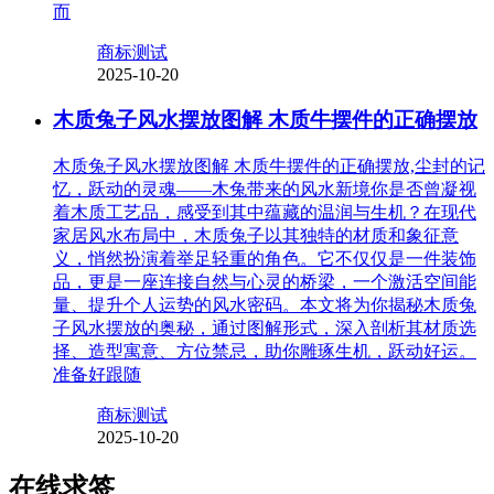
而
商标测试
2025-10-20
木质兔子风水摆放图解 木质牛摆件的正确摆放
木质兔子风水摆放图解 木质牛摆件的正确摆放,尘封的记
忆，跃动的灵魂——木兔带来的风水新境你是否曾凝视
着木质工艺品，感受到其中蕴藏的温润与生机？在现代
家居风水布局中，木质兔子以其独特的材质和象征意
义，悄然扮演着举足轻重的角色。它不仅仅是一件装饰
品，更是一座连接自然与心灵的桥梁，一个激活空间能
量、提升个人运势的风水密码。本文将为你揭秘木质兔
子风水摆放的奥秘，通过图解形式，深入剖析其材质选
择、造型寓意、方位禁忌，助你雕琢生机，跃动好运。
准备好跟随
商标测试
2025-10-20
在线求签