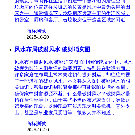
的禁忌，帮助你在生活中创造一个更和谐的居住空间。
垃圾房的位置选择垃圾房的位置是风水中最为关键的因
素之一。通常情况下，垃圾房应远离主要的生活区域，
如卧室、厨房和客厅。若垃圾房位于这些区域的附近
商标测试
2025-10-20
风水布局破财风水 破财消灾图
风水布局破财风水 破财消灾图,在中国传统文化中，风水
被视为影响人们生活的重要因素，特别是在财运方面。
许多家庭在布局上常常关注如何提升财运，却往往忽视
了一些潜在的破财风水。本文将深入探讨破财风水的相
关知识，帮助你识别和避免那些可能影响财运的布局，
确保家中财富源源不断。什么是破财风水？破财风水是
指在居住环境中，由于某些不当的布局或设计，导致财
运受损的现象。这种现象可能表现为财务危机、意外支
出，甚至是事业发展受阻等。很多人并不知道，
商标测试
2025-10-20