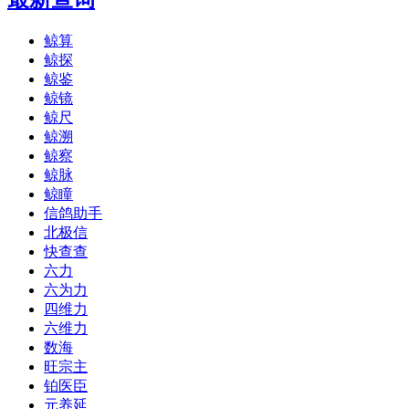
鲸算
鲸探
鲸鉴
鲸镜
鲸尺
鲸溯
鲸察
鲸脉
鲸瞳
信鸽助手
北极信
快查查
六力
六为力
四维力
六维力
数海
旺宗主
铂医臣
元养延