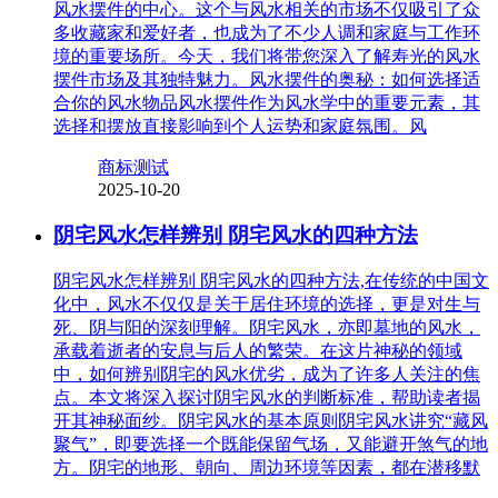
风水摆件的中心。这个与风水相关的市场不仅吸引了众
多收藏家和爱好者，也成为了不少人调和家庭与工作环
境的重要场所。今天，我们将带您深入了解寿光的风水
摆件市场及其独特魅力。风水摆件的奥秘：如何选择适
合你的风水物品风水摆件作为风水学中的重要元素，其
选择和摆放直接影响到个人运势和家庭氛围。风
商标测试
2025-10-20
阴宅风水怎样辨别 阴宅风水的四种方法
阴宅风水怎样辨别 阴宅风水的四种方法,在传统的中国文
化中，风水不仅仅是关于居住环境的选择，更是对生与
死、阴与阳的深刻理解。阴宅风水，亦即墓地的风水，
承载着逝者的安息与后人的繁荣。在这片神秘的领域
中，如何辨别阴宅的风水优劣，成为了许多人关注的焦
点。本文将深入探讨阴宅风水的判断标准，帮助读者揭
开其神秘面纱。阴宅风水的基本原则阴宅风水讲究“藏风
聚气”，即要选择一个既能保留气场，又能避开煞气的地
方。阴宅的地形、朝向、周边环境等因素，都在潜移默