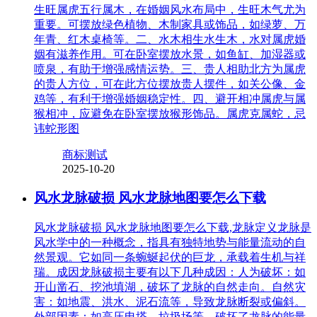
生旺属虎五行属木，在婚姻风水布局中，生旺木气尤为
重要。可摆放绿色植物、木制家具或饰品，如绿萝、万
年青、红木桌椅等。二、水木相生水生木，水对属虎婚
姻有滋养作用。可在卧室摆放水景，如鱼缸、加湿器或
喷泉，有助于增强感情运势。三、贵人相助北方为属虎
的贵人方位，可在此方位摆放贵人摆件，如关公像、金
鸡等，有利于增强婚姻稳定性。四、避开相冲属虎与属
猴相冲，应避免在卧室摆放猴形饰品。属虎克属蛇，忌
讳蛇形图
商标测试
2025-10-20
风水龙脉破损 风水龙脉地图要怎么下载
风水龙脉破损 风水龙脉地图要怎么下载,龙脉定义龙脉是
风水学中的一种概念，指具有独特地势与能量流动的自
然景观。它如同一条蜿蜒起伏的巨龙，承载着生机与祥
瑞。成因龙脉破损主要有以下几种成因：人为破坏：如
开山凿石、挖池填湖，破坏了龙脉的自然走向。自然灾
害：如地震、洪水、泥石流等，导致龙脉断裂或偏斜。
外部因素：如高压电塔、垃圾场等，破坏了龙脉的能量