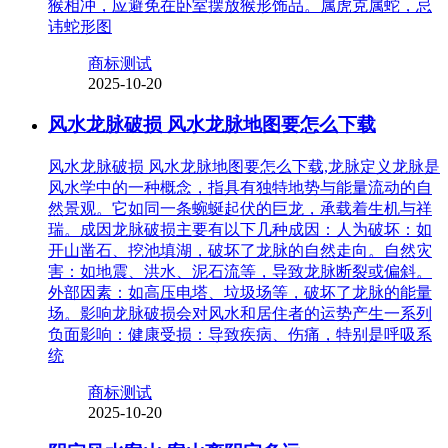
猴相冲，应避免在卧室摆放猴形饰品。属虎克属蛇，忌
讳蛇形图
商标测试
2025-10-20
风水龙脉破损 风水龙脉地图要怎么下载
风水龙脉破损 风水龙脉地图要怎么下载,龙脉定义龙脉是
风水学中的一种概念，指具有独特地势与能量流动的自
然景观。它如同一条蜿蜒起伏的巨龙，承载着生机与祥
瑞。成因龙脉破损主要有以下几种成因：人为破坏：如
开山凿石、挖池填湖，破坏了龙脉的自然走向。自然灾
害：如地震、洪水、泥石流等，导致龙脉断裂或偏斜。
外部因素：如高压电塔、垃圾场等，破坏了龙脉的能量
场。影响龙脉破损会对风水和居住者的运势产生一系列
负面影响：健康受损：导致疾病、伤痛，特别是呼吸系
统
商标测试
2025-10-20