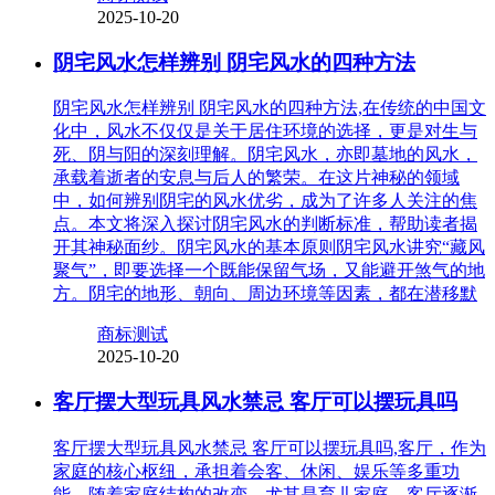
2025-10-20
阴宅风水怎样辨别 阴宅风水的四种方法
阴宅风水怎样辨别 阴宅风水的四种方法,在传统的中国文
化中，风水不仅仅是关于居住环境的选择，更是对生与
死、阴与阳的深刻理解。阴宅风水，亦即墓地的风水，
承载着逝者的安息与后人的繁荣。在这片神秘的领域
中，如何辨别阴宅的风水优劣，成为了许多人关注的焦
点。本文将深入探讨阴宅风水的判断标准，帮助读者揭
开其神秘面纱。阴宅风水的基本原则阴宅风水讲究“藏风
聚气”，即要选择一个既能保留气场，又能避开煞气的地
方。阴宅的地形、朝向、周边环境等因素，都在潜移默
商标测试
2025-10-20
客厅摆大型玩具风水禁忌 客厅可以摆玩具吗
客厅摆大型玩具风水禁忌 客厅可以摆玩具吗,客厅，作为
家庭的核心枢纽，承担着会客、休闲、娱乐等多重功
能。随着家庭结构的改变，尤其是育儿家庭，客厅逐渐