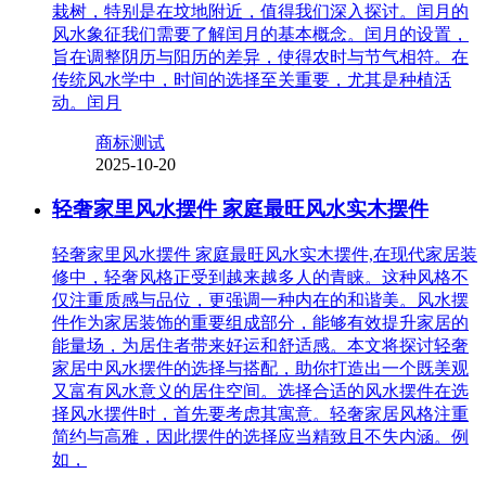
栽树，特别是在坟地附近，值得我们深入探讨。闰月的
风水象征我们需要了解闰月的基本概念。闰月的设置，
旨在调整阴历与阳历的差异，使得农时与节气相符。在
传统风水学中，时间的选择至关重要，尤其是种植活
动。闰月
商标测试
2025-10-20
轻奢家里风水摆件 家庭最旺风水实木摆件
轻奢家里风水摆件 家庭最旺风水实木摆件,在现代家居装
修中，轻奢风格正受到越来越多人的青睐。这种风格不
仅注重质感与品位，更强调一种内在的和谐美。风水摆
件作为家居装饰的重要组成部分，能够有效提升家居的
能量场，为居住者带来好运和舒适感。本文将探讨轻奢
家居中风水摆件的选择与搭配，助你打造出一个既美观
又富有风水意义的居住空间。选择合适的风水摆件在选
择风水摆件时，首先要考虑其寓意。轻奢家居风格注重
简约与高雅，因此摆件的选择应当精致且不失内涵。例
如，