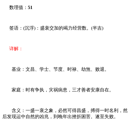
数理值：
51
签语：(沉浮)：盛衰交加的竭力经营数。(半吉)
详解：
基业：文昌、学士、节度、时禄、劫煞、败退。
家庭：时有争执，灾祸病患，三才善者安康自在。
含义：一盛一衰之象，必然可得昌盛，搏得一时名利，然
后发现运中自然的凶兆，到晚年出挫折困苦。遂至失败。