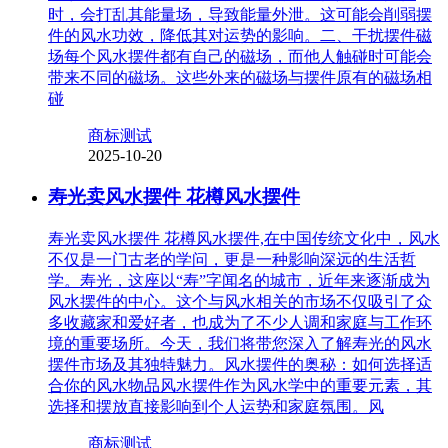
时，会打乱其能量场，导致能量外泄。这可能会削弱摆
件的风水功效，降低其对运势的影响。二、干扰摆件磁
场每个风水摆件都有自己的磁场，而他人触碰时可能会
带来不同的磁场。这些外来的磁场与摆件原有的磁场相
碰
商标测试
2025-10-20
寿光卖风水摆件 花樽风水摆件
寿光卖风水摆件 花樽风水摆件,在中国传统文化中，风水
不仅是一门古老的学问，更是一种影响深远的生活哲
学。寿光，这座以“寿”字闻名的城市，近年来逐渐成为
风水摆件的中心。这个与风水相关的市场不仅吸引了众
多收藏家和爱好者，也成为了不少人调和家庭与工作环
境的重要场所。今天，我们将带您深入了解寿光的风水
摆件市场及其独特魅力。风水摆件的奥秘：如何选择适
合你的风水物品风水摆件作为风水学中的重要元素，其
选择和摆放直接影响到个人运势和家庭氛围。风
商标测试