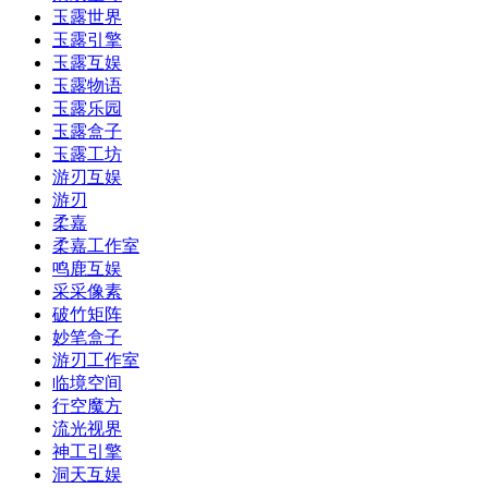
玉露世界
玉露引擎
玉露互娱
玉露物语
玉露乐园
玉露盒子
玉露工坊
游刃互娱
游刃
柔嘉
柔嘉工作室
鸣鹿互娱
采采像素
破竹矩阵
妙笔盒子
游刃工作室
临境空间
行空魔方
流光视界
神工引擎
洞天互娱