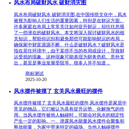
风水布局破财风水 破财消灾图
风水布局破财风水 破财消灾图,在中国传统文化中，风水
被视为影响人们生活的重要因素，特别是在财运方面。
许多家庭在布局上常常关注如何提升财运，却往往忽视
了一些潜在的破财风水。本文将深入探讨破财风水的相
关知识，帮助你识别和避免那些可能影响财运的布局，
确保家中财富源源不断。什么是破财风水？破财风水是
指在居住环境中，由于某些不当的布局或设计，导致财
运受损的现象。这种现象可能表现为财务危机、意外支
出，甚至是事业发展受阻等。很多人并不知道，
商标测试
2025-10-20
风水摆件被摸了 玄关风水最旺的摆件
风水摆件被摸了 玄关风水最旺的摆件,风水摆件是家居中
常见的物品，它们被认为具有提升运势、化解煞气的作
用。当风水摆件被他人触碰时，可能会对风水的稳定性
产生一定的影响。一、泄露风水能量风水摆件会聚集和
释放能量，为家中带来特定的磁场。当他人触碰摆件