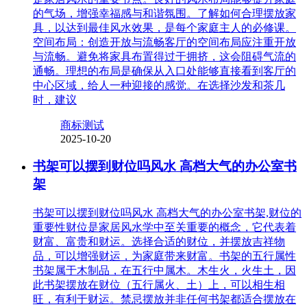
的气场，增强幸福感与和谐氛围。了解如何合理摆放家
具，以达到最佳风水效果，是每个家庭主人的必修课。
空间布局：创造开放与流畅客厅的空间布局应注重开放
与流畅。避免将家具布置得过于拥挤，这会阻碍气流的
通畅。理想的布局是确保从入口处能够直接看到客厅的
中心区域，给人一种迎接的感觉。在选择沙发和茶几
时，建议
商标测试
2025-10-20
书架可以摆到财位吗风水 高档大气的办公室书
架
书架可以摆到财位吗风水 高档大气的办公室书架,财位的
重要性财位是家居风水学中至关重要的概念，它代表着
财富、富贵和财运。选择合适的财位，并摆放吉祥物
品，可以增强财运，为家庭带来财富。书架的五行属性
书架属于木制品，在五行中属木。木生火，火生土，因
此书架摆放在财位（五行属火、土）上，可以相生相
旺，有利于财运。禁忌摆放并非任何书架都适合摆放在