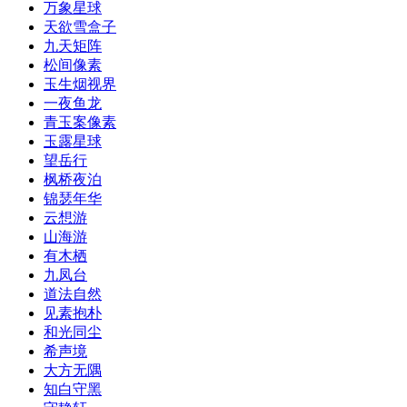
万象星球
天欲雪盒子
九天矩阵
松间像素
玉生烟视界
一夜鱼龙
青玉案像素
玉露星球
望岳行
枫桥夜泊
锦瑟年华
云想游
山海游
有木栖
九凤台
道法自然
见素抱朴
和光同尘
希声境
大方无隅
知白守黑