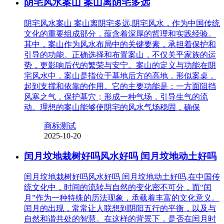
阴宅风水案山 案山离阴宅多远
阴宅风水案山 案山离阴宅多远,阴宅风水，作为中国传统
文化的重要组成部分，蕴含着深厚的哲理和实践经验。
其中，案山作为风水布局中的关键要素，承担着保护和
引导的功能。正确选择和布置案山，不仅关乎家族的运
势，更影响后代的繁荣与安宁。案山的定义与功能在阴
宅风水中，案山是指位于墓地后方的高地，形似案桌，
起到支撑和依靠的作用。它的主要功能是：一方面阻挡
风寒之气，保护墓穴；形成一种气场，引导生气的流
动。理想的案山能够使阴宅的风水气场稳固，确保
商标测试
2025-10-20
闰月坟地栽树好吗风水好吗 闰月坟地动土好吗
闰月坟地栽树好吗风水好吗 闰月坟地动土好吗,在中国传
统文化中，时间的流转与自然的变化密不可分，而“闰
月”作为一种特殊的历法现象，承载着丰富的文化意义。
闰月的出现，常常让人联想到阴阳五行的平衡，以及与
自然和谐共处的智慧。在这样的背景下，是否在闰月时