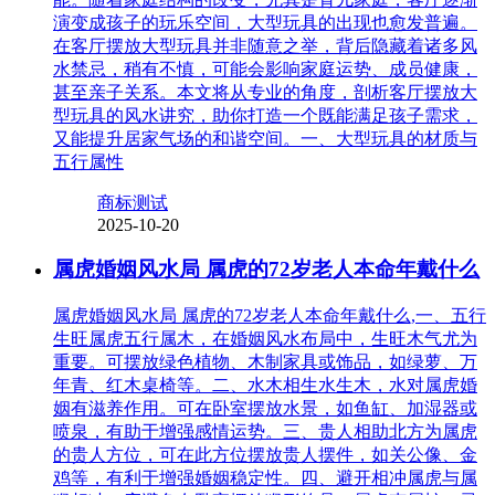
演变成孩子的玩乐空间，大型玩具的出现也愈发普遍。
在客厅摆放大型玩具并非随意之举，背后隐藏着诸多风
水禁忌，稍有不慎，可能会影响家庭运势、成员健康，
甚至亲子关系。本文将从专业的角度，剖析客厅摆放大
型玩具的风水讲究，助你打造一个既能满足孩子需求，
又能提升居家气场的和谐空间。一、大型玩具的材质与
五行属性
商标测试
2025-10-20
属虎婚姻风水局 属虎的72岁老人本命年戴什么
属虎婚姻风水局 属虎的72岁老人本命年戴什么,一、五行
生旺属虎五行属木，在婚姻风水布局中，生旺木气尤为
重要。可摆放绿色植物、木制家具或饰品，如绿萝、万
年青、红木桌椅等。二、水木相生水生木，水对属虎婚
姻有滋养作用。可在卧室摆放水景，如鱼缸、加湿器或
喷泉，有助于增强感情运势。三、贵人相助北方为属虎
的贵人方位，可在此方位摆放贵人摆件，如关公像、金
鸡等，有利于增强婚姻稳定性。四、避开相冲属虎与属