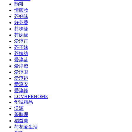
韵耕
愫颜妆
芥好味
好芥香
芥味缘
芥妹缘
爱淳正
芥子妹
芥妹纺
爱淳蓝
爱淳威
爱淳卫
爱淳铠
爱淳安
爱淳锋
LOVHERHOME
华晠精品
沃源
茶肤理
稻益康
荷花爱生活