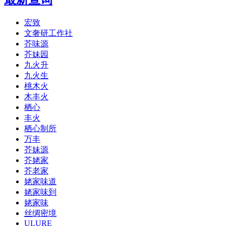
宏致
文奢研工作社
芥味源
芥妹园
九火升
九火生
桃木火
木丰火
栖心
丰火
栖心制所
万丰
芥妹源
芥姥家
芥老家
姥家味道
姥家味到
姥家味
丝绸密境
ULURE