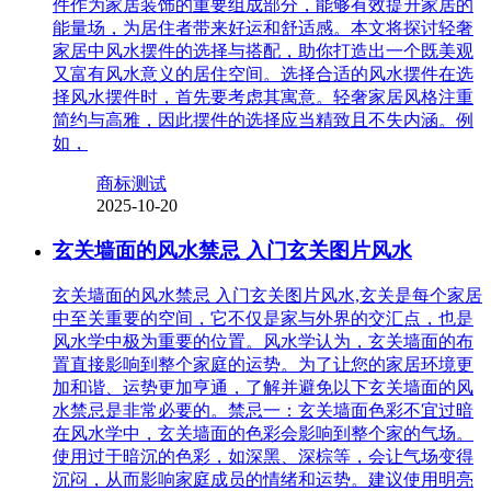
件作为家居装饰的重要组成部分，能够有效提升家居的
能量场，为居住者带来好运和舒适感。本文将探讨轻奢
家居中风水摆件的选择与搭配，助你打造出一个既美观
又富有风水意义的居住空间。选择合适的风水摆件在选
择风水摆件时，首先要考虑其寓意。轻奢家居风格注重
简约与高雅，因此摆件的选择应当精致且不失内涵。例
如，
商标测试
2025-10-20
玄关墙面的风水禁忌 入门玄关图片风水
玄关墙面的风水禁忌 入门玄关图片风水,玄关是每个家居
中至关重要的空间，它不仅是家与外界的交汇点，也是
风水学中极为重要的位置。风水学认为，玄关墙面的布
置直接影响到整个家庭的运势。为了让您的家居环境更
加和谐、运势更加亨通，了解并避免以下玄关墙面的风
水禁忌是非常必要的。禁忌一：玄关墙面色彩不宜过暗
在风水学中，玄关墙面的色彩会影响到整个家的气场。
使用过于暗沉的色彩，如深黑、深棕等，会让气场变得
沉闷，从而影响家庭成员的情绪和运势。建议使用明亮