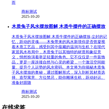
而
商标测试
2025-10-20
木质兔子风水摆放图解 木质牛摆件的正确摆放
木质兔子风水摆放图解 木质牛摆件的正确摆放,尘封的记
忆，跃动的灵魂——木兔带来的风水新境你是否曾凝视
着木质工艺品，感受到其中蕴藏的温润与生机？在现代
家居风水布局中，木质兔子以其独特的材质和象征意
义，悄然扮演着举足轻重的角色。它不仅仅是一件装饰
品，更是一座连接自然与心灵的桥梁，一个激活空间能
量、提升个人运势的风水密码。本文将为你揭秘木质兔
子风水摆放的奥秘，通过图解形式，深入剖析其材质选
择、造型寓意、方位禁忌，助你雕琢生机，跃动好运。
准备好跟随
商标测试
2025-10-20
在线求签