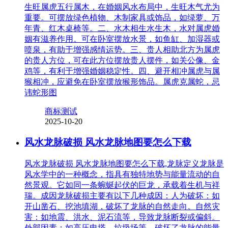
生旺属虎五行属木，在婚姻风水布局中，生旺木气尤为
重要。可摆放绿色植物、木制家具或饰品，如绿萝、万
年青、红木桌椅等。二、水木相生水生木，水对属虎婚
姻有滋养作用。可在卧室摆放水景，如鱼缸、加湿器或
喷泉，有助于增强感情运势。三、贵人相助北方为属虎
的贵人方位，可在此方位摆放贵人摆件，如关公像、金
鸡等，有利于增强婚姻稳定性。四、避开相冲属虎与属
猴相冲，应避免在卧室摆放猴形饰品。属虎克属蛇，忌
讳蛇形图
商标测试
2025-10-20
风水龙脉破损 风水龙脉地图要怎么下载
风水龙脉破损 风水龙脉地图要怎么下载,龙脉定义龙脉是
风水学中的一种概念，指具有独特地势与能量流动的自
然景观。它如同一条蜿蜒起伏的巨龙，承载着生机与祥
瑞。成因龙脉破损主要有以下几种成因：人为破坏：如
开山凿石、挖池填湖，破坏了龙脉的自然走向。自然灾
害：如地震、洪水、泥石流等，导致龙脉断裂或偏斜。
外部因素：如高压电塔、垃圾场等，破坏了龙脉的能量