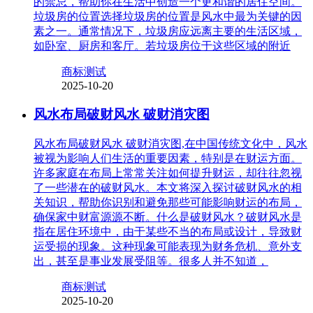
的禁忌，帮助你在生活中创造一个更和谐的居住空间。
垃圾房的位置选择垃圾房的位置是风水中最为关键的因
素之一。通常情况下，垃圾房应远离主要的生活区域，
如卧室、厨房和客厅。若垃圾房位于这些区域的附近
商标测试
2025-10-20
风水布局破财风水 破财消灾图
风水布局破财风水 破财消灾图,在中国传统文化中，风水
被视为影响人们生活的重要因素，特别是在财运方面。
许多家庭在布局上常常关注如何提升财运，却往往忽视
了一些潜在的破财风水。本文将深入探讨破财风水的相
关知识，帮助你识别和避免那些可能影响财运的布局，
确保家中财富源源不断。什么是破财风水？破财风水是
指在居住环境中，由于某些不当的布局或设计，导致财
运受损的现象。这种现象可能表现为财务危机、意外支
出，甚至是事业发展受阻等。很多人并不知道，
商标测试
2025-10-20