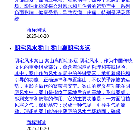
场。影响龙脉破损会对风水和居住者的运势产生一系列
负面影响：健康受损：导致疾病、伤痛，特别是呼吸系
统
商标测试
2025-10-20
阴宅风水案山 案山离阴宅多远
阴宅风水案山 案山离阴宅多远,阴宅风水，作为中国传统
文化的重要组成部分，蕴含着深厚的哲理和实践经验。
其中，案山作为风水布局中的关键要素，承担着保护和
引导的功能。正确选择和布置案山，不仅关乎家族的运
势，更影响后代的繁荣与安宁。案山的定义与功能在阴
宅风水中，案山是指位于墓地后方的高地，形似案桌，
起到支撑和依靠的作用。它的主要功能是：一方面阻挡
风寒之气，保护墓穴；形成一种气场，引导生气的流
动。理想的案山能够使阴宅的风水气场稳固，确保
商标测试
2025-10-20