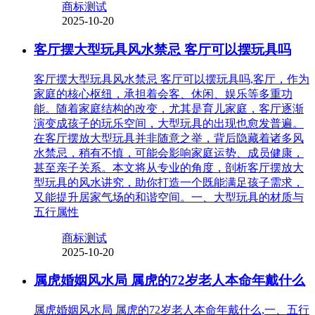
商标测试
2025-10-20
客厅摆大型玩具风水禁忌 客厅可以摆玩具吗
客厅摆大型玩具风水禁忌 客厅可以摆玩具吗,客厅，作为
家庭的核心枢纽，承担着会客、休闲、娱乐等多重功
能。随着家庭结构的改变，尤其是育儿家庭，客厅逐渐
演变成孩子的玩乐空间，大型玩具的出现也愈发普遍。
在客厅摆放大型玩具并非随意之举，背后隐藏着诸多风
水禁忌，稍有不慎，可能会影响家庭运势、成员健康，
甚至亲子关系。本文将从专业的角度，剖析客厅摆放大
型玩具的风水讲究，助你打造一个既能满足孩子需求，
又能提升居家气场的和谐空间。一、大型玩具的材质与
五行属性
商标测试
2025-10-20
属虎婚姻风水局 属虎的72岁老人本命年戴什么
属虎婚姻风水局 属虎的72岁老人本命年戴什么,一、五行