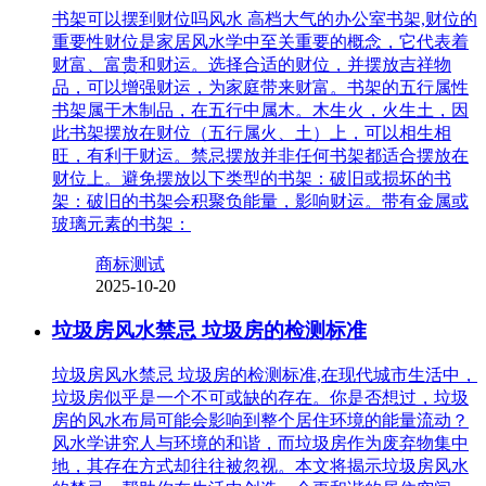
书架可以摆到财位吗风水 高档大气的办公室书架,财位的
重要性财位是家居风水学中至关重要的概念，它代表着
财富、富贵和财运。选择合适的财位，并摆放吉祥物
品，可以增强财运，为家庭带来财富。书架的五行属性
书架属于木制品，在五行中属木。木生火，火生土，因
此书架摆放在财位（五行属火、土）上，可以相生相
旺，有利于财运。禁忌摆放并非任何书架都适合摆放在
财位上。避免摆放以下类型的书架：破旧或损坏的书
架：破旧的书架会积聚负能量，影响财运。带有金属或
玻璃元素的书架：
商标测试
2025-10-20
垃圾房风水禁忌 垃圾房的检测标准
垃圾房风水禁忌 垃圾房的检测标准,在现代城市生活中，
垃圾房似乎是一个不可或缺的存在。你是否想过，垃圾
房的风水布局可能会影响到整个居住环境的能量流动？
风水学讲究人与环境的和谐，而垃圾房作为废弃物集中
地，其存在方式却往往被忽视。本文将揭示垃圾房风水