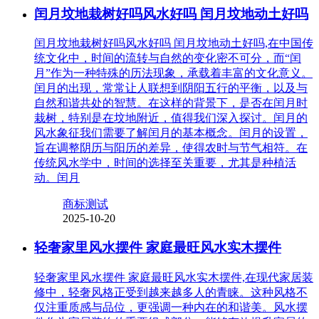
闰月坟地栽树好吗风水好吗 闰月坟地动土好吗
闰月坟地栽树好吗风水好吗 闰月坟地动土好吗,在中国传
统文化中，时间的流转与自然的变化密不可分，而“闰
月”作为一种特殊的历法现象，承载着丰富的文化意义。
闰月的出现，常常让人联想到阴阳五行的平衡，以及与
自然和谐共处的智慧。在这样的背景下，是否在闰月时
栽树，特别是在坟地附近，值得我们深入探讨。闰月的
风水象征我们需要了解闰月的基本概念。闰月的设置，
旨在调整阴历与阳历的差异，使得农时与节气相符。在
传统风水学中，时间的选择至关重要，尤其是种植活
动。闰月
商标测试
2025-10-20
轻奢家里风水摆件 家庭最旺风水实木摆件
轻奢家里风水摆件 家庭最旺风水实木摆件,在现代家居装
修中，轻奢风格正受到越来越多人的青睐。这种风格不
仅注重质感与品位，更强调一种内在的和谐美。风水摆