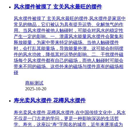
风水摆件被摸了 玄关风水最旺的摆件
风水摆件被摸了 玄关风水最旺的摆件,风水摆件是家居中
常见的物品，它们被认为具有提升运势、化解煞气的作
用。当风水摆件被他人触碰时，可能会对风水的稳定性
产生一定的影响。一、泄露风水能量风水摆件会聚集和
释放能量，为家中带来特定的磁场。当他人触碰摆件
时，会打乱其能量场，导致能量外泄。这可能会削弱摆
件的风水功效，降低其对运势的影响。二、干扰摆件磁
场每个风水摆件都有自己的磁场，而他人触碰时可能会
带来不同的磁场。这些外来的磁场与摆件原有的磁场相
碰
商标测试
2025-10-20
寿光卖风水摆件 花樽风水摆件
寿光卖风水摆件 花樽风水摆件,在中国传统文化中，风水
不仅是一门古老的学问，更是一种影响深远的生活哲
学。寿光，这座以“寿”字闻名的城市，近年来逐渐成为