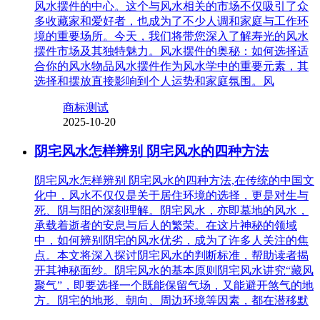
风水摆件的中心。这个与风水相关的市场不仅吸引了众
多收藏家和爱好者，也成为了不少人调和家庭与工作环
境的重要场所。今天，我们将带您深入了解寿光的风水
摆件市场及其独特魅力。风水摆件的奥秘：如何选择适
合你的风水物品风水摆件作为风水学中的重要元素，其
选择和摆放直接影响到个人运势和家庭氛围。风
商标测试
2025-10-20
阴宅风水怎样辨别 阴宅风水的四种方法
阴宅风水怎样辨别 阴宅风水的四种方法,在传统的中国文
化中，风水不仅仅是关于居住环境的选择，更是对生与
死、阴与阳的深刻理解。阴宅风水，亦即墓地的风水，
承载着逝者的安息与后人的繁荣。在这片神秘的领域
中，如何辨别阴宅的风水优劣，成为了许多人关注的焦
点。本文将深入探讨阴宅风水的判断标准，帮助读者揭
开其神秘面纱。阴宅风水的基本原则阴宅风水讲究“藏风
聚气”，即要选择一个既能保留气场，又能避开煞气的地
方。阴宅的地形、朝向、周边环境等因素，都在潜移默