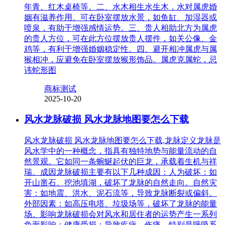
年青、红木桌椅等。二、水木相生水生木，水对属虎婚
姻有滋养作用。可在卧室摆放水景，如鱼缸、加湿器或
喷泉，有助于增强感情运势。三、贵人相助北方为属虎
的贵人方位，可在此方位摆放贵人摆件，如关公像、金
鸡等，有利于增强婚姻稳定性。四、避开相冲属虎与属
猴相冲，应避免在卧室摆放猴形饰品。属虎克属蛇，忌
讳蛇形图
商标测试
2025-10-20
风水龙脉破损 风水龙脉地图要怎么下载
风水龙脉破损 风水龙脉地图要怎么下载,龙脉定义龙脉是
风水学中的一种概念，指具有独特地势与能量流动的自
然景观。它如同一条蜿蜒起伏的巨龙，承载着生机与祥
瑞。成因龙脉破损主要有以下几种成因：人为破坏：如
开山凿石、挖池填湖，破坏了龙脉的自然走向。自然灾
害：如地震、洪水、泥石流等，导致龙脉断裂或偏斜。
外部因素：如高压电塔、垃圾场等，破坏了龙脉的能量
场。影响龙脉破损会对风水和居住者的运势产生一系列
负面影响：健康受损：导致疾病、伤痛，特别是呼吸系