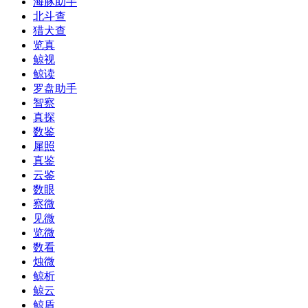
海豚助手
北斗查
猎犬查
览真
鲸视
鲸读
罗盘助手
智察
真探
数鉴
犀照
真鉴
云鉴
数眼
察微
见微
览微
数看
烛微
鲸析
鲸云
鲸盾