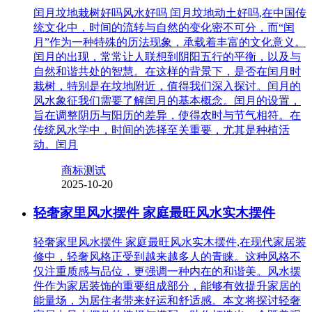
闰月坟地栽树好吗风水好吗 闰月坟地动土好吗,在中国传
统文化中，时间的流转与自然的变化密不可分，而“闰
月”作为一种特殊的历法现象，承载着丰富的文化意义。
闰月的出现，常常让人联想到阴阳五行的平衡，以及与
自然和谐共处的智慧。在这样的背景下，是否在闰月时
栽树，特别是在坟地附近，值得我们深入探讨。闰月的
风水象征我们需要了解闰月的基本概念。闰月的设置，
旨在调整阴历与阳历的差异，使得农时与节气相符。在
传统风水学中，时间的选择至关重要，尤其是种植活
动。闰月
商标测试
2025-10-20
轻奢家里风水摆件 家庭最旺风水实木摆件
轻奢家里风水摆件 家庭最旺风水实木摆件,在现代家居装
修中，轻奢风格正受到越来越多人的青睐。这种风格不
仅注重质感与品位，更强调一种内在的和谐美。风水摆
件作为家居装饰的重要组成部分，能够有效提升家居的
能量场，为居住者带来好运和舒适感。本文将探讨轻奢