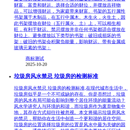
财富、富贵和财运。选择合适的财位，并摆放吉祥物
品，可以增强财运，为家庭带来财富。书架的五行属性
书架属于木制品，在五行中属木。木生火，火生土，因
此书架摆放在财位（五行属火、土）上，可以相生相
旺，有利于财运。禁忌摆放并非任何书架都适合摆放在
财位上。避免摆放以下类型的书架：破旧或损坏的书
架：破旧的书架会积聚负能量，影响财运。带有金属或
玻璃元素的书架：
商标测试
2025-10-20
垃圾房风水禁忌 垃圾房的检测标准
垃圾房风水禁忌 垃圾房的检测标准,在现代城市生活中，
垃圾房似乎是一个不可或缺的存在。你是否想过，垃圾
房的风水布局可能会影响到整个居住环境的能量流动？
风水学讲究人与环境的和谐，而垃圾房作为废弃物集中
地，其存在方式却往往被忽视。本文将揭示垃圾房风水
的禁忌，帮助你在生活中创造一个更和谐的居住空间。
垃圾房的位置选择垃圾房的位置是风水中最为关键的因