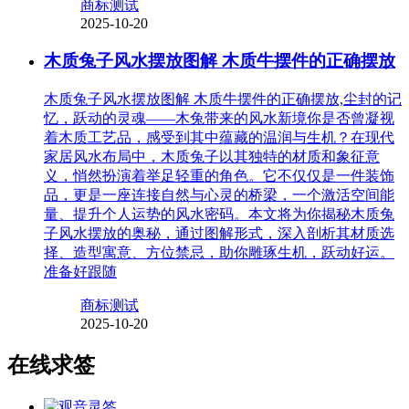
商标测试
2025-10-20
木质兔子风水摆放图解 木质牛摆件的正确摆放
木质兔子风水摆放图解 木质牛摆件的正确摆放,尘封的记
忆，跃动的灵魂——木兔带来的风水新境你是否曾凝视
着木质工艺品，感受到其中蕴藏的温润与生机？在现代
家居风水布局中，木质兔子以其独特的材质和象征意
义，悄然扮演着举足轻重的角色。它不仅仅是一件装饰
品，更是一座连接自然与心灵的桥梁，一个激活空间能
量、提升个人运势的风水密码。本文将为你揭秘木质兔
子风水摆放的奥秘，通过图解形式，深入剖析其材质选
择、造型寓意、方位禁忌，助你雕琢生机，跃动好运。
准备好跟随
商标测试
2025-10-20
在线求签