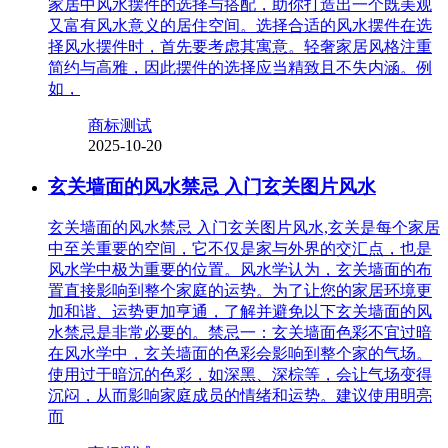
家居中风水摆件的选择与搭配，助你打造出一个既美观
又富有风水意义的居住空间。选择合适的风水摆件在选
择风水摆件时，首先要考虑其寓意。轻奢家居风格注重
简约与高雅，因此摆件的选择应当精致且不失内涵。例
如，
商标测试
2025-10-20
玄关墙面的风水禁忌 入门玄关图片风水
玄关墙面的风水禁忌 入门玄关图片风水,玄关是每个家居
中至关重要的空间，它不仅是家与外界的交汇点，也是
风水学中极为重要的位置。风水学认为，玄关墙面的布
置直接影响到整个家庭的运势。为了让您的家居环境更
加和谐、运势更加亨通，了解并避免以下玄关墙面的风
水禁忌是非常必要的。禁忌一：玄关墙面色彩不宜过暗
在风水学中，玄关墙面的色彩会影响到整个家的气场。
使用过于暗沉的色彩，如深黑、深棕等，会让气场变得
沉闷，从而影响家庭成员的情绪和运势。建议使用明亮
而