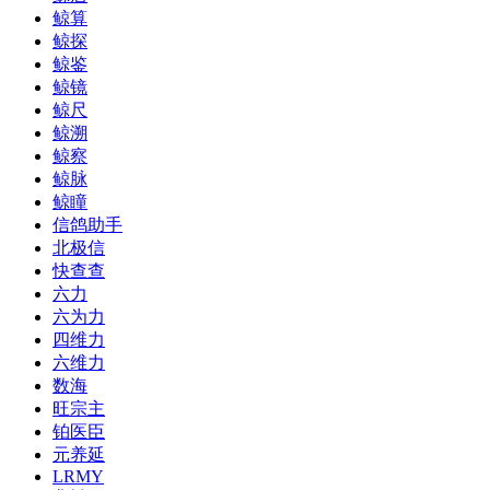
鲸算
鲸探
鲸鉴
鲸镜
鲸尺
鲸溯
鲸察
鲸脉
鲸瞳
信鸽助手
北极信
快查查
六力
六为力
四维力
六维力
数海
旺宗主
铂医臣
元养延
LRMY