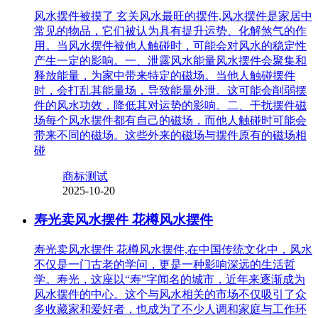
风水摆件被摸了 玄关风水最旺的摆件,风水摆件是家居中
常见的物品，它们被认为具有提升运势、化解煞气的作
用。当风水摆件被他人触碰时，可能会对风水的稳定性
产生一定的影响。一、泄露风水能量风水摆件会聚集和
释放能量，为家中带来特定的磁场。当他人触碰摆件
时，会打乱其能量场，导致能量外泄。这可能会削弱摆
件的风水功效，降低其对运势的影响。二、干扰摆件磁
场每个风水摆件都有自己的磁场，而他人触碰时可能会
带来不同的磁场。这些外来的磁场与摆件原有的磁场相
碰
商标测试
2025-10-20
寿光卖风水摆件 花樽风水摆件
寿光卖风水摆件 花樽风水摆件,在中国传统文化中，风水
不仅是一门古老的学问，更是一种影响深远的生活哲
学。寿光，这座以“寿”字闻名的城市，近年来逐渐成为
风水摆件的中心。这个与风水相关的市场不仅吸引了众
多收藏家和爱好者，也成为了不少人调和家庭与工作环