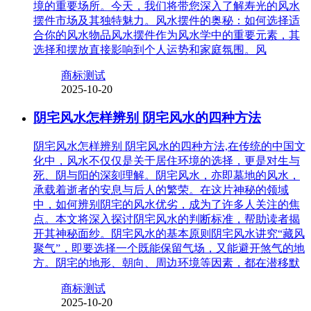
境的重要场所。今天，我们将带您深入了解寿光的风水
摆件市场及其独特魅力。风水摆件的奥秘：如何选择适
合你的风水物品风水摆件作为风水学中的重要元素，其
选择和摆放直接影响到个人运势和家庭氛围。风
商标测试
2025-10-20
阴宅风水怎样辨别 阴宅风水的四种方法
阴宅风水怎样辨别 阴宅风水的四种方法,在传统的中国文
化中，风水不仅仅是关于居住环境的选择，更是对生与
死、阴与阳的深刻理解。阴宅风水，亦即墓地的风水，
承载着逝者的安息与后人的繁荣。在这片神秘的领域
中，如何辨别阴宅的风水优劣，成为了许多人关注的焦
点。本文将深入探讨阴宅风水的判断标准，帮助读者揭
开其神秘面纱。阴宅风水的基本原则阴宅风水讲究“藏风
聚气”，即要选择一个既能保留气场，又能避开煞气的地
方。阴宅的地形、朝向、周边环境等因素，都在潜移默
商标测试
2025-10-20