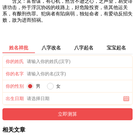
含义：富智谋，有心机，然含不逊之心，乏声望，易受诽
谤功击，外于浮沉协凶的歧路上，好危险投资，依其他运关
系，有酿刑伤罪。犯病者有陷病弱，独短命者，有爱动反招失
败，故为进而招祸。
姓名祥批
八字改名
八字起名
宝宝起名
你的姓氏
你的名字
你的性别
男
女
出生日期
相关文章