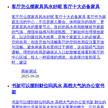
客厅怎么摆家具风水好呢 客厅十大必备家具
客厅怎么摆家具风水好呢 客厅十大必备家具,客厅作为家
庭生活的中心，不仅是家人聚会、休闲娱乐的场所，更
是家居风水的重要节点。良好的风水布局能够提升家庭
的气场，增强幸福感与和谐氛围。了解如何合理摆放家
具，以达到最佳风水效果，是每个家庭主人的必修课。
空间布局：创造开放与流畅客厅的空间布局应注重开放
与流畅。避免将家具布置得过于拥挤，这会阻碍气流的
通畅。理想的布局是确保从入口处能够直接看到客厅的
中心区域，给人一种迎接的感觉。在选择沙发和茶几
时，建议
商标测试
2025-10-20
书架可以摆到财位吗风水 高档大气的办公室书
架
书架可以摆到财位吗风水 高档大气的办公室书架,财位的
重要性财位是家居风水学中至关重要的概念，它代表着