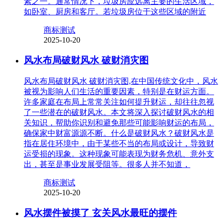
素之一。通常情况下，垃圾房应远离主要的生活区域，
如卧室、厨房和客厅。若垃圾房位于这些区域的附近
商标测试
2025-10-20
风水布局破财风水 破财消灾图
风水布局破财风水 破财消灾图,在中国传统文化中，风水
被视为影响人们生活的重要因素，特别是在财运方面。
许多家庭在布局上常常关注如何提升财运，却往往忽视
了一些潜在的破财风水。本文将深入探讨破财风水的相
关知识，帮助你识别和避免那些可能影响财运的布局，
确保家中财富源源不断。什么是破财风水？破财风水是
指在居住环境中，由于某些不当的布局或设计，导致财
运受损的现象。这种现象可能表现为财务危机、意外支
出，甚至是事业发展受阻等。很多人并不知道，
商标测试
2025-10-20
风水摆件被摸了 玄关风水最旺的摆件