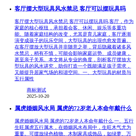
客厅摆大型玩具风水禁忌 客厅可以摆玩具吗
客厅摆大型玩具风水禁忌 客厅可以摆玩具吗,客厅，作为
家庭的核心枢纽，承担着会客、休闲、娱乐等多重功
能。随着家庭结构的改变，尤其是育儿家庭，客厅逐渐
演变成孩子的玩乐空间，大型玩具的出现也愈发普遍。
在客厅摆放大型玩具并非随意之举，背后隐藏着诸多风
水禁忌，稍有不慎，可能会影响家庭运势、成员健康，
甚至亲子关系。本文将从专业的角度，剖析客厅摆放大
型玩具的风水讲究，助你打造一个既能满足孩子需求，
又能提升居家气场的和谐空间。一、大型玩具的材质与
五行属性
商标测试
2025-10-20
属虎婚姻风水局 属虎的72岁老人本命年戴什么
属虎婚姻风水局 属虎的72岁老人本命年戴什么,一、五行
生旺属虎五行属木，在婚姻风水布局中，生旺木气尤为
重要。可摆放绿色植物、木制家具或饰品，如绿萝、万