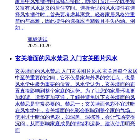
家居中风水摆件的选择与搭配，助你打造出一个既美观
又富有风水意义的居住空间。选择合适的风水摆件在选
择风水摆件时，首先要考虑其寓意。轻奢家居风格注重
简约与高雅，因此摆件的选择应当精致且不失内涵。例
如，
商标测试
2025-10-20
玄关墙面的风水禁忌 入门玄关图片风水
玄关墙面的风水禁忌 入门玄关图片风水,玄关是每个家居
中至关重要的空间，它不仅是家与外界的交汇点，也是
风水学中极为重要的位置。风水学认为，玄关墙面的布
置直接影响到整个家庭的运势。为了让您的家居环境更
加和谐、运势更加亨通，了解并避免以下玄关墙面的风
水禁忌是非常必要的。禁忌一：玄关墙面色彩不宜过暗
在风水学中，玄关墙面的色彩会影响到整个家的气场。
使用过于暗沉的色彩，如深黑、深棕等，会让气场变得
沉闷，从而影响家庭成员的情绪和运势。建议使用明亮
而