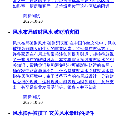
素之一。通常情况下，垃圾房应远离主要的生活区域，
如卧室、厨房和客厅。若垃圾房位于这些区域的附近
商标测试
2025-10-20
风水布局破财风水 破财消灾图
风水布局破财风水 破财消灾图,在中国传统文化中，风水
被视为影响人们生活的重要因素，特别是在财运方面。
许多家庭在布局上常常关注如何提升财运，却往往忽视
了一些潜在的破财风水。本文将深入探讨破财风水的相
关知识，帮助你识别和避免那些可能影响财运的布局，
确保家中财富源源不断。什么是破财风水？破财风水是
指在居住环境中，由于某些不当的布局或设计，导致财
运受损的现象。这种现象可能表现为财务危机、意外支
出，甚至是事业发展受阻等。很多人并不知道，
商标测试
2025-10-20
风水摆件被摸了 玄关风水最旺的摆件