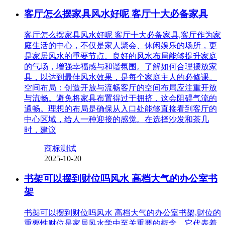
客厅怎么摆家具风水好呢 客厅十大必备家具
客厅怎么摆家具风水好呢 客厅十大必备家具,客厅作为家
庭生活的中心，不仅是家人聚会、休闲娱乐的场所，更
是家居风水的重要节点。良好的风水布局能够提升家庭
的气场，增强幸福感与和谐氛围。了解如何合理摆放家
具，以达到最佳风水效果，是每个家庭主人的必修课。
空间布局：创造开放与流畅客厅的空间布局应注重开放
与流畅。避免将家具布置得过于拥挤，这会阻碍气流的
通畅。理想的布局是确保从入口处能够直接看到客厅的
中心区域，给人一种迎接的感觉。在选择沙发和茶几
时，建议
商标测试
2025-10-20
书架可以摆到财位吗风水 高档大气的办公室书
架
书架可以摆到财位吗风水 高档大气的办公室书架,财位的
重要性财位是家居风水学中至关重要的概念，它代表着