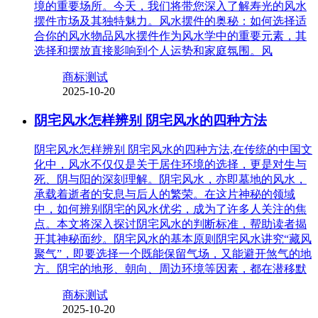
境的重要场所。今天，我们将带您深入了解寿光的风水
摆件市场及其独特魅力。风水摆件的奥秘：如何选择适
合你的风水物品风水摆件作为风水学中的重要元素，其
选择和摆放直接影响到个人运势和家庭氛围。风
商标测试
2025-10-20
阴宅风水怎样辨别 阴宅风水的四种方法
阴宅风水怎样辨别 阴宅风水的四种方法,在传统的中国文
化中，风水不仅仅是关于居住环境的选择，更是对生与
死、阴与阳的深刻理解。阴宅风水，亦即墓地的风水，
承载着逝者的安息与后人的繁荣。在这片神秘的领域
中，如何辨别阴宅的风水优劣，成为了许多人关注的焦
点。本文将深入探讨阴宅风水的判断标准，帮助读者揭
开其神秘面纱。阴宅风水的基本原则阴宅风水讲究“藏风
聚气”，即要选择一个既能保留气场，又能避开煞气的地
方。阴宅的地形、朝向、周边环境等因素，都在潜移默
商标测试
2025-10-20