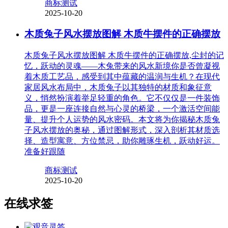
商标测试
2025-10-20
木质兔子风水摆放图解 木质牛摆件的正确摆放
木质兔子风水摆放图解 木质牛摆件的正确摆放,尘封的记
忆，跃动的灵魂——木兔带来的风水新境你是否曾凝视
着木质工艺品，感受到其中蕴藏的温润与生机？在现代
家居风水布局中，木质兔子以其独特的材质和象征意
义，悄然扮演着举足轻重的角色。它不仅仅是一件装饰
品，更是一座连接自然与心灵的桥梁，一个激活空间能
量、提升个人运势的风水密码。本文将为你揭秘木质兔
子风水摆放的奥秘，通过图解形式，深入剖析其材质选
择、造型寓意、方位禁忌，助你雕琢生机，跃动好运。
准备好跟随
商标测试
2025-10-20
在线求签