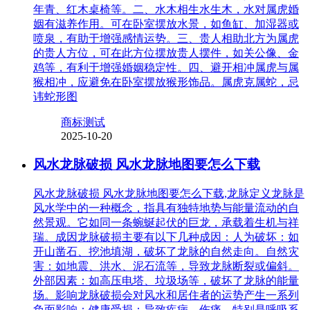
年青、红木桌椅等。二、水木相生水生木，水对属虎婚
姻有滋养作用。可在卧室摆放水景，如鱼缸、加湿器或
喷泉，有助于增强感情运势。三、贵人相助北方为属虎
的贵人方位，可在此方位摆放贵人摆件，如关公像、金
鸡等，有利于增强婚姻稳定性。四、避开相冲属虎与属
猴相冲，应避免在卧室摆放猴形饰品。属虎克属蛇，忌
讳蛇形图
商标测试
2025-10-20
风水龙脉破损 风水龙脉地图要怎么下载
风水龙脉破损 风水龙脉地图要怎么下载,龙脉定义龙脉是
风水学中的一种概念，指具有独特地势与能量流动的自
然景观。它如同一条蜿蜒起伏的巨龙，承载着生机与祥
瑞。成因龙脉破损主要有以下几种成因：人为破坏：如
开山凿石、挖池填湖，破坏了龙脉的自然走向。自然灾
害：如地震、洪水、泥石流等，导致龙脉断裂或偏斜。
外部因素：如高压电塔、垃圾场等，破坏了龙脉的能量
场。影响龙脉破损会对风水和居住者的运势产生一系列
负面影响：健康受损：导致疾病、伤痛，特别是呼吸系