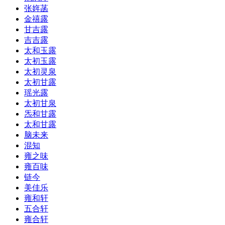
张姩菡
金禧露
甘吉露
吉吉露
太和玉露
太初玉露
太初灵泉
太初甘露
瑶光露
太初甘泉
炁和甘露
太和甘露
脑未来
混知
雍之味
雍百味
链今
美佳乐
雍和轩
五合轩
雍合轩