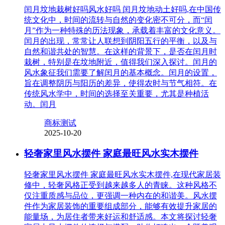
闰月坟地栽树好吗风水好吗 闰月坟地动土好吗,在中国传
统文化中，时间的流转与自然的变化密不可分，而“闰
月”作为一种特殊的历法现象，承载着丰富的文化意义。
闰月的出现，常常让人联想到阴阳五行的平衡，以及与
自然和谐共处的智慧。在这样的背景下，是否在闰月时
栽树，特别是在坟地附近，值得我们深入探讨。闰月的
风水象征我们需要了解闰月的基本概念。闰月的设置，
旨在调整阴历与阳历的差异，使得农时与节气相符。在
传统风水学中，时间的选择至关重要，尤其是种植活
动。闰月
商标测试
2025-10-20
轻奢家里风水摆件 家庭最旺风水实木摆件
轻奢家里风水摆件 家庭最旺风水实木摆件,在现代家居装
修中，轻奢风格正受到越来越多人的青睐。这种风格不
仅注重质感与品位，更强调一种内在的和谐美。风水摆
件作为家居装饰的重要组成部分，能够有效提升家居的
能量场，为居住者带来好运和舒适感。本文将探讨轻奢