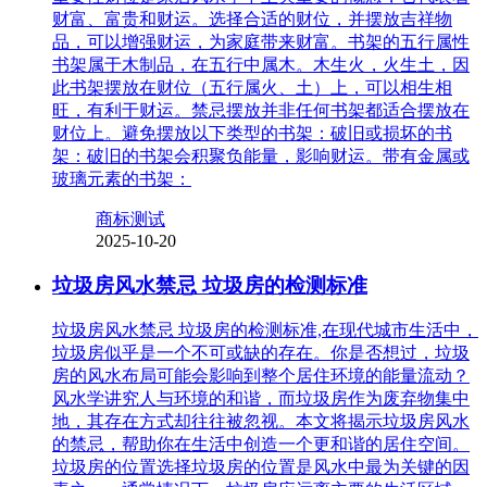
财富、富贵和财运。选择合适的财位，并摆放吉祥物
品，可以增强财运，为家庭带来财富。书架的五行属性
书架属于木制品，在五行中属木。木生火，火生土，因
此书架摆放在财位（五行属火、土）上，可以相生相
旺，有利于财运。禁忌摆放并非任何书架都适合摆放在
财位上。避免摆放以下类型的书架：破旧或损坏的书
架：破旧的书架会积聚负能量，影响财运。带有金属或
玻璃元素的书架：
商标测试
2025-10-20
垃圾房风水禁忌 垃圾房的检测标准
垃圾房风水禁忌 垃圾房的检测标准,在现代城市生活中，
垃圾房似乎是一个不可或缺的存在。你是否想过，垃圾
房的风水布局可能会影响到整个居住环境的能量流动？
风水学讲究人与环境的和谐，而垃圾房作为废弃物集中
地，其存在方式却往往被忽视。本文将揭示垃圾房风水
的禁忌，帮助你在生活中创造一个更和谐的居住空间。
垃圾房的位置选择垃圾房的位置是风水中最为关键的因