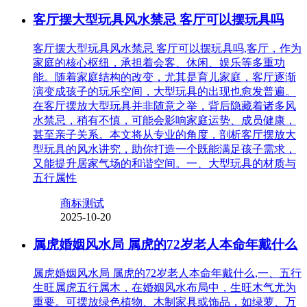
客厅摆大型玩具风水禁忌 客厅可以摆玩具吗
客厅摆大型玩具风水禁忌 客厅可以摆玩具吗,客厅，作为
家庭的核心枢纽，承担着会客、休闲、娱乐等多重功
能。随着家庭结构的改变，尤其是育儿家庭，客厅逐渐
演变成孩子的玩乐空间，大型玩具的出现也愈发普遍。
在客厅摆放大型玩具并非随意之举，背后隐藏着诸多风
水禁忌，稍有不慎，可能会影响家庭运势、成员健康，
甚至亲子关系。本文将从专业的角度，剖析客厅摆放大
型玩具的风水讲究，助你打造一个既能满足孩子需求，
又能提升居家气场的和谐空间。一、大型玩具的材质与
五行属性
商标测试
2025-10-20
属虎婚姻风水局 属虎的72岁老人本命年戴什么
属虎婚姻风水局 属虎的72岁老人本命年戴什么,一、五行
生旺属虎五行属木，在婚姻风水布局中，生旺木气尤为
重要。可摆放绿色植物、木制家具或饰品，如绿萝、万