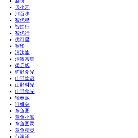
赫饼
贝小艺
荆百味
智优星
智由行
智优行
优可星
赛印
清汰能
清露茶集
柔启靓
旷野食光
山野炊语
山野时光
山野食光
轻春赋
唯妍朵
章鱼圈
章鱼小智
章鱼图灵
章鱼精灵
范润泽