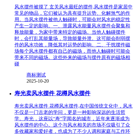
风水摆件被摸了 玄关风水最旺的摆件,风水摆件是家居中
常见的物品，它们被认为具有提升运势、化解煞气的作
用。当风水摆件被他人触碰时，可能会对风水的稳定性
产生一定的影响。一、泄露风水能量风水摆件会聚集和
释放能量，为家中带来特定的磁场。当他人触碰摆件
时，会打乱其能量场，导致能量外泄。这可能会削弱摆
件的风水功效，降低其对运势的影响。二、干扰摆件磁
场每个风水摆件都有自己的磁场，而他人触碰时可能会
带来不同的磁场。这些外来的磁场与摆件原有的磁场相
碰
商标测试
2025-10-20
寿光卖风水摆件 花樽风水摆件
寿光卖风水摆件 花樽风水摆件,在中国传统文化中，风水
不仅是一门古老的学问，更是一种影响深远的生活哲
学。寿光，这座以“寿”字闻名的城市，近年来逐渐成为
风水摆件的中心。这个与风水相关的市场不仅吸引了众
多收藏家和爱好者，也成为了不少人调和家庭与工作环