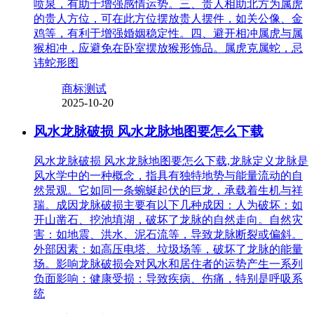
喷泉，有助于增强感情运势。三、贵人相助北方为属虎
的贵人方位，可在此方位摆放贵人摆件，如关公像、金
鸡等，有利于增强婚姻稳定性。四、避开相冲属虎与属
猴相冲，应避免在卧室摆放猴形饰品。属虎克属蛇，忌
讳蛇形图
商标测试
2025-10-20
风水龙脉破损 风水龙脉地图要怎么下载
风水龙脉破损 风水龙脉地图要怎么下载,龙脉定义龙脉是
风水学中的一种概念，指具有独特地势与能量流动的自
然景观。它如同一条蜿蜒起伏的巨龙，承载着生机与祥
瑞。成因龙脉破损主要有以下几种成因：人为破坏：如
开山凿石、挖池填湖，破坏了龙脉的自然走向。自然灾
害：如地震、洪水、泥石流等，导致龙脉断裂或偏斜。
外部因素：如高压电塔、垃圾场等，破坏了龙脉的能量
场。影响龙脉破损会对风水和居住者的运势产生一系列
负面影响：健康受损：导致疾病、伤痛，特别是呼吸系
统