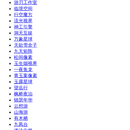
游刃工作室
临境空间
行空魔方
流光视界
神工引擎
洞天互娱
万象星球
天欲雪盒子
九天矩阵
松间像素
玉生烟视界
一夜鱼龙
青玉案像素
玉露星球
望岳行
枫桥夜泊
锦瑟年华
云想游
山海游
有木栖
九凤台