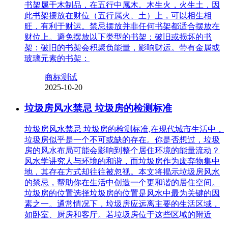
书架属于木制品，在五行中属木。木生火，火生土，因
此书架摆放在财位（五行属火、土）上，可以相生相
旺，有利于财运。禁忌摆放并非任何书架都适合摆放在
财位上。避免摆放以下类型的书架：破旧或损坏的书
架：破旧的书架会积聚负能量，影响财运。带有金属或
玻璃元素的书架：
商标测试
2025-10-20
垃圾房风水禁忌 垃圾房的检测标准
垃圾房风水禁忌 垃圾房的检测标准,在现代城市生活中，
垃圾房似乎是一个不可或缺的存在。你是否想过，垃圾
房的风水布局可能会影响到整个居住环境的能量流动？
风水学讲究人与环境的和谐，而垃圾房作为废弃物集中
地，其存在方式却往往被忽视。本文将揭示垃圾房风水
的禁忌，帮助你在生活中创造一个更和谐的居住空间。
垃圾房的位置选择垃圾房的位置是风水中最为关键的因
素之一。通常情况下，垃圾房应远离主要的生活区域，
如卧室、厨房和客厅。若垃圾房位于这些区域的附近