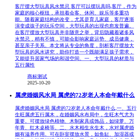
客厅摆大型玩具风水禁忌 客厅可以摆玩具吗,客厅，作为
家庭的核心枢纽，承担着会客、休闲、娱乐等多重功
能。随着家庭结构的改变，尤其是育儿家庭，客厅逐渐
演变成孩子的玩乐空间，大型玩具的出现也愈发普遍。
在客厅摆放大型玩具并非随意之举，背后隐藏着诸多风
水禁忌，稍有不慎，可能会影响家庭运势、成员健康，
甚至亲子关系。本文将从专业的角度，剖析客厅摆放大
型玩具的风水讲究，助你打造一个既能满足孩子需求，
又能提升居家气场的和谐空间。一、大型玩具的材质与
五行属性
商标测试
2025-10-20
属虎婚姻风水局 属虎的72岁老人本命年戴什么
属虎婚姻风水局 属虎的72岁老人本命年戴什么,一、五行
生旺属虎五行属木，在婚姻风水布局中，生旺木气尤为
重要。可摆放绿色植物、木制家具或饰品，如绿萝、万
年青、红木桌椅等。二、水木相生水生木，水对属虎婚
姻有滋养作用。可在卧室摆放水景，如鱼缸、加湿器或