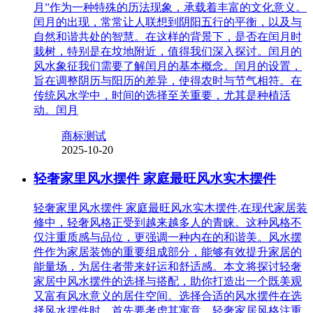
月”作为一种特殊的历法现象，承载着丰富的文化意义。
闰月的出现，常常让人联想到阴阳五行的平衡，以及与
自然和谐共处的智慧。在这样的背景下，是否在闰月时
栽树，特别是在坟地附近，值得我们深入探讨。闰月的
风水象征我们需要了解闰月的基本概念。闰月的设置，
旨在调整阴历与阳历的差异，使得农时与节气相符。在
传统风水学中，时间的选择至关重要，尤其是种植活
动。闰月
商标测试
2025-10-20
轻奢家里风水摆件 家庭最旺风水实木摆件
轻奢家里风水摆件 家庭最旺风水实木摆件,在现代家居装
修中，轻奢风格正受到越来越多人的青睐。这种风格不
仅注重质感与品位，更强调一种内在的和谐美。风水摆
件作为家居装饰的重要组成部分，能够有效提升家居的
能量场，为居住者带来好运和舒适感。本文将探讨轻奢
家居中风水摆件的选择与搭配，助你打造出一个既美观
又富有风水意义的居住空间。选择合适的风水摆件在选
择风水摆件时，首先要考虑其寓意。轻奢家居风格注重