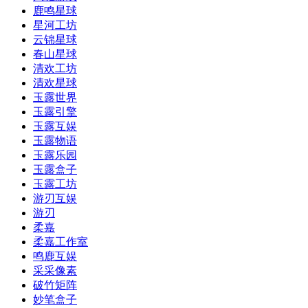
鹿鸣星球
星河工坊
云锦星球
春山星球
清欢工坊
清欢星球
玉露世界
玉露引擎
玉露互娱
玉露物语
玉露乐园
玉露盒子
玉露工坊
游刃互娱
游刃
柔嘉
柔嘉工作室
鸣鹿互娱
采采像素
破竹矩阵
妙笔盒子