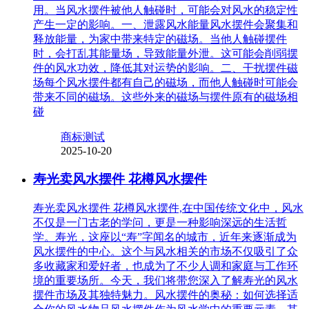
用。当风水摆件被他人触碰时，可能会对风水的稳定性
产生一定的影响。一、泄露风水能量风水摆件会聚集和
释放能量，为家中带来特定的磁场。当他人触碰摆件
时，会打乱其能量场，导致能量外泄。这可能会削弱摆
件的风水功效，降低其对运势的影响。二、干扰摆件磁
场每个风水摆件都有自己的磁场，而他人触碰时可能会
带来不同的磁场。这些外来的磁场与摆件原有的磁场相
碰
商标测试
2025-10-20
寿光卖风水摆件 花樽风水摆件
寿光卖风水摆件 花樽风水摆件,在中国传统文化中，风水
不仅是一门古老的学问，更是一种影响深远的生活哲
学。寿光，这座以“寿”字闻名的城市，近年来逐渐成为
风水摆件的中心。这个与风水相关的市场不仅吸引了众
多收藏家和爱好者，也成为了不少人调和家庭与工作环
境的重要场所。今天，我们将带您深入了解寿光的风水
摆件市场及其独特魅力。风水摆件的奥秘：如何选择适