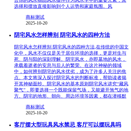
合你的风水物品风水摆件作为风水学中的重要元素，其
选择和摆放直接影响到个人运势和家庭氛围。风
商标测试
2025-10-20
阴宅风水怎样辨别 阴宅风水的四种方法
阴宅风水怎样辨别 阴宅风水的四种方法,在传统的中国文
化中，风水不仅仅是关于居住环境的选择，更是对生与
死、阴与阳的深刻理解。阴宅风水，亦即墓地的风水，
承载着逝者的安息与后人的繁荣。在这片神秘的领域
中，如何辨别阴宅的风水优劣，成为了许多人关注的焦
点。本文将深入探讨阴宅风水的判断标准，帮助读者揭
开其神秘面纱。阴宅风水的基本原则阴宅风水讲究“藏风
聚气”，即要选择一个既能保留气场，又能避开煞气的地
方。阴宅的地形、朝向、周边环境等因素，都在潜移默
商标测试
2025-10-20
客厅摆大型玩具风水禁忌 客厅可以摆玩具吗