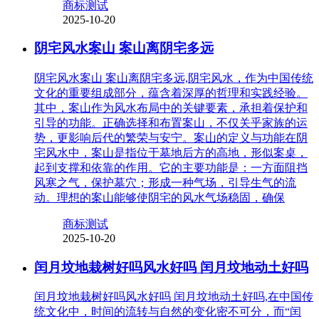
商标测试
2025-10-20
阴宅风水案山 案山离阴宅多远
阴宅风水案山 案山离阴宅多远,阴宅风水，作为中国传统
文化的重要组成部分，蕴含着深厚的哲理和实践经验。
其中，案山作为风水布局中的关键要素，承担着保护和
引导的功能。正确选择和布置案山，不仅关乎家族的运
势，更影响后代的繁荣与安宁。案山的定义与功能在阴
宅风水中，案山是指位于墓地后方的高地，形似案桌，
起到支撑和依靠的作用。它的主要功能是：一方面阻挡
风寒之气，保护墓穴；形成一种气场，引导生气的流
动。理想的案山能够使阴宅的风水气场稳固，确保
商标测试
2025-10-20
闰月坟地栽树好吗风水好吗 闰月坟地动土好吗
闰月坟地栽树好吗风水好吗 闰月坟地动土好吗,在中国传
统文化中，时间的流转与自然的变化密不可分，而“闰