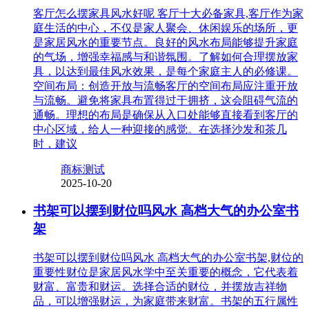
客厅怎么摆家具风水好呢 客厅十大必备家具,客厅作为家
庭生活的中心，不仅是家人聚会、休闲娱乐的场所，更
是家居风水的重要节点。良好的风水布局能够提升家庭
的气场，增强幸福感与和谐氛围。了解如何合理摆放家
具，以达到最佳风水效果，是每个家庭主人的必修课。
空间布局：创造开放与流畅客厅的空间布局应注重开放
与流畅。避免将家具布置得过于拥挤，这会阻碍气流的
通畅。理想的布局是确保从入口处能够直接看到客厅的
中心区域，给人一种迎接的感觉。在选择沙发和茶几
时，建议
商标测试
2025-10-20
书架可以摆到财位吗风水 高档大气的办公室书
架
书架可以摆到财位吗风水 高档大气的办公室书架,财位的
重要性财位是家居风水学中至关重要的概念，它代表着
财富、富贵和财运。选择合适的财位，并摆放吉祥物
品，可以增强财运，为家庭带来财富。书架的五行属性