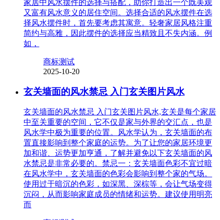
家居中风水摆件的选择与搭配，助你打造出一个既美观
又富有风水意义的居住空间。选择合适的风水摆件在选
择风水摆件时，首先要考虑其寓意。轻奢家居风格注重
简约与高雅，因此摆件的选择应当精致且不失内涵。例
如，
商标测试
2025-10-20
玄关墙面的风水禁忌 入门玄关图片风水
玄关墙面的风水禁忌 入门玄关图片风水,玄关是每个家居
中至关重要的空间，它不仅是家与外界的交汇点，也是
风水学中极为重要的位置。风水学认为，玄关墙面的布
置直接影响到整个家庭的运势。为了让您的家居环境更
加和谐、运势更加亨通，了解并避免以下玄关墙面的风
水禁忌是非常必要的。禁忌一：玄关墙面色彩不宜过暗
在风水学中，玄关墙面的色彩会影响到整个家的气场。
使用过于暗沉的色彩，如深黑、深棕等，会让气场变得
沉闷，从而影响家庭成员的情绪和运势。建议使用明亮
而