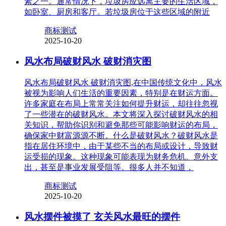
素之一。通常情况下，垃圾房应远离主要的生活区域，
如卧室、厨房和客厅。若垃圾房位于这些区域的附近
商标测试
2025-10-20
风水布局破财风水 破财消灾图
风水布局破财风水 破财消灾图,在中国传统文化中，风水
被视为影响人们生活的重要因素，特别是在财运方面。
许多家庭在布局上常常关注如何提升财运，却往往忽视
了一些潜在的破财风水。本文将深入探讨破财风水的相
关知识，帮助你识别和避免那些可能影响财运的布局，
确保家中财富源源不断。什么是破财风水？破财风水是
指在居住环境中，由于某些不当的布局或设计，导致财
运受损的现象。这种现象可能表现为财务危机、意外支
出，甚至是事业发展受阻等。很多人并不知道，
商标测试
2025-10-20
风水摆件被摸了 玄关风水最旺的摆件