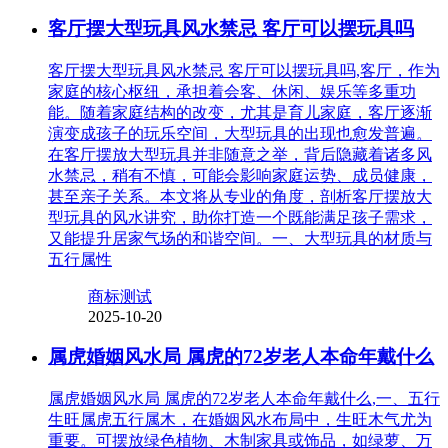
客厅摆大型玩具风水禁忌 客厅可以摆玩具吗
客厅摆大型玩具风水禁忌 客厅可以摆玩具吗,客厅，作为
家庭的核心枢纽，承担着会客、休闲、娱乐等多重功
能。随着家庭结构的改变，尤其是育儿家庭，客厅逐渐
演变成孩子的玩乐空间，大型玩具的出现也愈发普遍。
在客厅摆放大型玩具并非随意之举，背后隐藏着诸多风
水禁忌，稍有不慎，可能会影响家庭运势、成员健康，
甚至亲子关系。本文将从专业的角度，剖析客厅摆放大
型玩具的风水讲究，助你打造一个既能满足孩子需求，
又能提升居家气场的和谐空间。一、大型玩具的材质与
五行属性
商标测试
2025-10-20
属虎婚姻风水局 属虎的72岁老人本命年戴什么
属虎婚姻风水局 属虎的72岁老人本命年戴什么,一、五行
生旺属虎五行属木，在婚姻风水布局中，生旺木气尤为
重要。可摆放绿色植物、木制家具或饰品，如绿萝、万