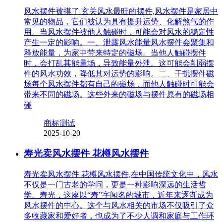
风水摆件被摸了 玄关风水最旺的摆件,风水摆件是家居中
常见的物品，它们被认为具有提升运势、化解煞气的作
用。当风水摆件被他人触碰时，可能会对风水的稳定性
产生一定的影响。一、泄露风水能量风水摆件会聚集和
释放能量，为家中带来特定的磁场。当他人触碰摆件
时，会打乱其能量场，导致能量外泄。这可能会削弱摆
件的风水功效，降低其对运势的影响。二、干扰摆件磁
场每个风水摆件都有自己的磁场，而他人触碰时可能会
带来不同的磁场。这些外来的磁场与摆件原有的磁场相
碰
商标测试
2025-10-20
寿光卖风水摆件 花樽风水摆件
寿光卖风水摆件 花樽风水摆件,在中国传统文化中，风水
不仅是一门古老的学问，更是一种影响深远的生活哲
学。寿光，这座以“寿”字闻名的城市，近年来逐渐成为
风水摆件的中心。这个与风水相关的市场不仅吸引了众
多收藏家和爱好者，也成为了不少人调和家庭与工作环