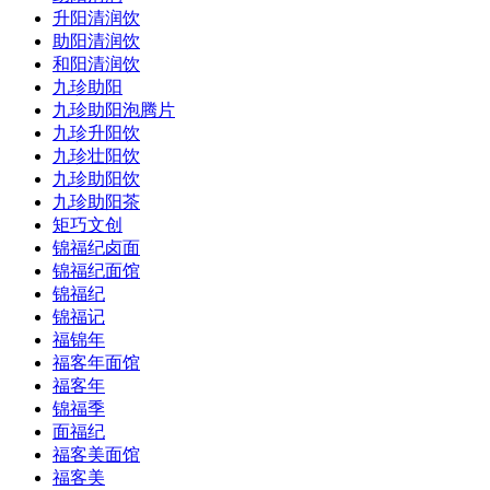
升阳清润饮
助阳清润饮
和阳清润饮
九珍助阳
九珍助阳泡腾片
九珍升阳饮
九珍壮阳饮
九珍助阳饮
九珍助阳茶
矩巧文创
锦福纪卤面
锦福纪面馆
锦福纪
锦福记
福锦年
福客年面馆
福客年
锦福季
面福纪
福客美面馆
福客美