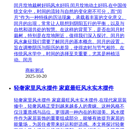
闰月坟地栽树好吗风水好吗 闰月坟地动土好吗,在中国传
统文化中，时间的流转与自然的变化密不可分，而“闰
月”作为一种特殊的历法现象，承载着丰富的文化意义。
闰月的出现，常常让人联想到阴阳五行的平衡，以及与
自然和谐共处的智慧。在这样的背景下，是否在闰月时
栽树，特别是在坟地附近，值得我们深入探讨。闰月的
风水象征我们需要了解闰月的基本概念。闰月的设置，
旨在调整阴历与阳历的差异，使得农时与节气相符。在
传统风水学中，时间的选择至关重要，尤其是种植活
动。闰月
商标测试
2025-10-20
轻奢家里风水摆件 家庭最旺风水实木摆件
轻奢家里风水摆件 家庭最旺风水实木摆件,在现代家居装
修中，轻奢风格正受到越来越多人的青睐。这种风格不
仅注重质感与品位，更强调一种内在的和谐美。风水摆
件作为家居装饰的重要组成部分，能够有效提升家居的
能量场，为居住者带来好运和舒适感。本文将探讨轻奢