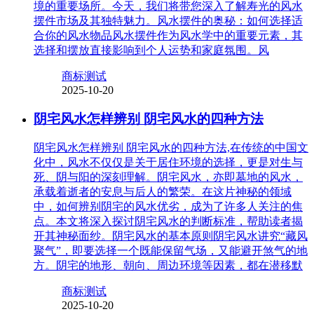
境的重要场所。今天，我们将带您深入了解寿光的风水
摆件市场及其独特魅力。风水摆件的奥秘：如何选择适
合你的风水物品风水摆件作为风水学中的重要元素，其
选择和摆放直接影响到个人运势和家庭氛围。风
商标测试
2025-10-20
阴宅风水怎样辨别 阴宅风水的四种方法
阴宅风水怎样辨别 阴宅风水的四种方法,在传统的中国文
化中，风水不仅仅是关于居住环境的选择，更是对生与
死、阴与阳的深刻理解。阴宅风水，亦即墓地的风水，
承载着逝者的安息与后人的繁荣。在这片神秘的领域
中，如何辨别阴宅的风水优劣，成为了许多人关注的焦
点。本文将深入探讨阴宅风水的判断标准，帮助读者揭
开其神秘面纱。阴宅风水的基本原则阴宅风水讲究“藏风
聚气”，即要选择一个既能保留气场，又能避开煞气的地
方。阴宅的地形、朝向、周边环境等因素，都在潜移默
商标测试
2025-10-20