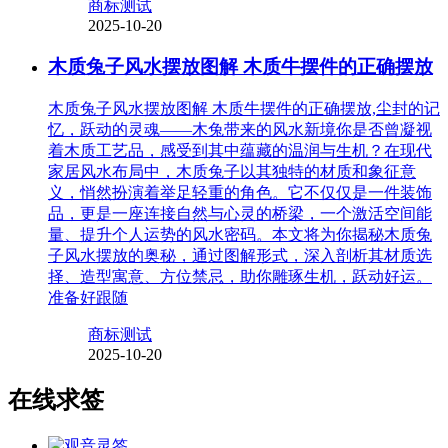
商标测试
2025-10-20
木质兔子风水摆放图解 木质牛摆件的正确摆放
木质兔子风水摆放图解 木质牛摆件的正确摆放,尘封的记
忆，跃动的灵魂——木兔带来的风水新境你是否曾凝视
着木质工艺品，感受到其中蕴藏的温润与生机？在现代
家居风水布局中，木质兔子以其独特的材质和象征意
义，悄然扮演着举足轻重的角色。它不仅仅是一件装饰
品，更是一座连接自然与心灵的桥梁，一个激活空间能
量、提升个人运势的风水密码。本文将为你揭秘木质兔
子风水摆放的奥秘，通过图解形式，深入剖析其材质选
择、造型寓意、方位禁忌，助你雕琢生机，跃动好运。
准备好跟随
商标测试
2025-10-20
在线求签