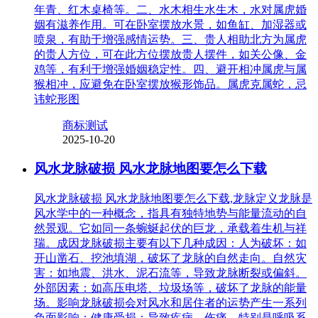
年青、红木桌椅等。二、水木相生水生木，水对属虎婚
姻有滋养作用。可在卧室摆放水景，如鱼缸、加湿器或
喷泉，有助于增强感情运势。三、贵人相助北方为属虎
的贵人方位，可在此方位摆放贵人摆件，如关公像、金
鸡等，有利于增强婚姻稳定性。四、避开相冲属虎与属
猴相冲，应避免在卧室摆放猴形饰品。属虎克属蛇，忌
讳蛇形图
商标测试
2025-10-20
风水龙脉破损 风水龙脉地图要怎么下载
风水龙脉破损 风水龙脉地图要怎么下载,龙脉定义龙脉是
风水学中的一种概念，指具有独特地势与能量流动的自
然景观。它如同一条蜿蜒起伏的巨龙，承载着生机与祥
瑞。成因龙脉破损主要有以下几种成因：人为破坏：如
开山凿石、挖池填湖，破坏了龙脉的自然走向。自然灾
害：如地震、洪水、泥石流等，导致龙脉断裂或偏斜。
外部因素：如高压电塔、垃圾场等，破坏了龙脉的能量
场。影响龙脉破损会对风水和居住者的运势产生一系列
负面影响：健康受损：导致疾病、伤痛，特别是呼吸系