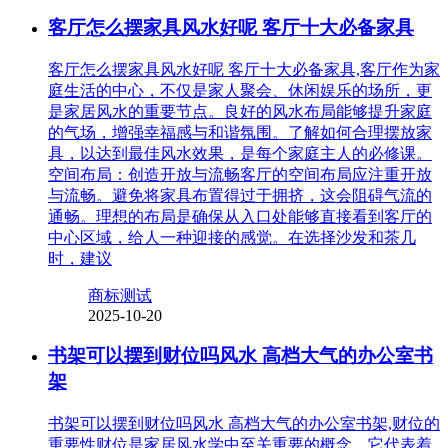
客厅怎么摆家具风水好呢 客厅十大必备家具
客厅怎么摆家具风水好呢 客厅十大必备家具,客厅作为家
庭生活的中心，不仅是家人聚会、休闲娱乐的场所，更
是家居风水的重要节点。良好的风水布局能够提升家庭
的气场，增强幸福感与和谐氛围。了解如何合理摆放家
具，以达到最佳风水效果，是每个家庭主人的必修课。
空间布局：创造开放与流畅客厅的空间布局应注重开放
与流畅。避免将家具布置得过于拥挤，这会阻碍气流的
通畅。理想的布局是确保从入口处能够直接看到客厅的
中心区域，给人一种迎接的感觉。在选择沙发和茶几
时，建议
商标测试
2025-10-20
书架可以摆到财位吗风水 高档大气的办公室书
架
书架可以摆到财位吗风水 高档大气的办公室书架,财位的
重要性财位是家居风水学中至关重要的概念，它代表着