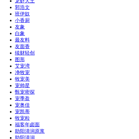
龙虾大王
郭浩文
班伊奴
小香厨
友象
白象
最友料
友面香
续财轻创
图形
艾宠湾
净牧宠
牧宠美
宠帅星
甄宠密探
宠季盈
宠奥佳
宠凯蒂
牧宠粒
福客年卤面
助阳清润原浆
助阳清润