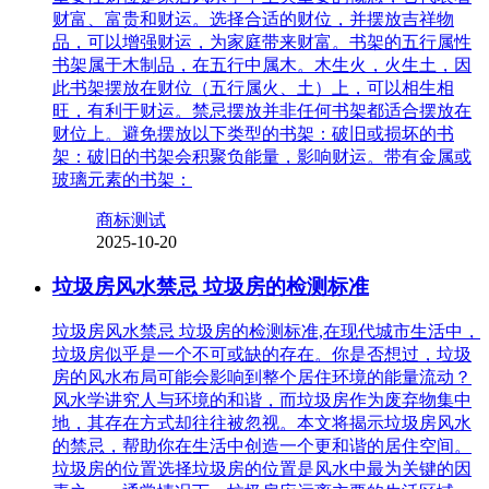
财富、富贵和财运。选择合适的财位，并摆放吉祥物
品，可以增强财运，为家庭带来财富。书架的五行属性
书架属于木制品，在五行中属木。木生火，火生土，因
此书架摆放在财位（五行属火、土）上，可以相生相
旺，有利于财运。禁忌摆放并非任何书架都适合摆放在
财位上。避免摆放以下类型的书架：破旧或损坏的书
架：破旧的书架会积聚负能量，影响财运。带有金属或
玻璃元素的书架：
商标测试
2025-10-20
垃圾房风水禁忌 垃圾房的检测标准
垃圾房风水禁忌 垃圾房的检测标准,在现代城市生活中，
垃圾房似乎是一个不可或缺的存在。你是否想过，垃圾
房的风水布局可能会影响到整个居住环境的能量流动？
风水学讲究人与环境的和谐，而垃圾房作为废弃物集中
地，其存在方式却往往被忽视。本文将揭示垃圾房风水
的禁忌，帮助你在生活中创造一个更和谐的居住空间。
垃圾房的位置选择垃圾房的位置是风水中最为关键的因