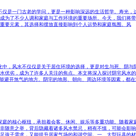
水不仅是一门古老的学问，更是一种影响深远的生活哲学。寿光，
成为了不少人调和家庭与工作环境的重要场所。今天，我们将带
重要元素，其选择和摆放直接影响到个人运势和家庭氛围。风
文化中，风水不仅仅是关于居住环境的选择，更是对生与死、阴
水优劣，成为了许多人关注的焦点。本文将深入探讨阴宅风水的
又能避开煞气的地方。阴宅的地形、朝向、周边环境等因素，都在
为家庭的核心枢纽，承担着会客、休闲、娱乐等多重功能。随着
非随意之举，背后隐藏着诸多风水禁忌，稍有不慎，可能会影响
足孩子需求，又能提升居家气场的和谐空间。一、大型玩具的材