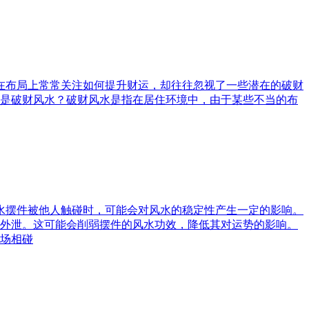
庭在布局上常常关注如何提升财运，却往往忽视了一些潜在的破财
是破财风水？破财风水是指在居住环境中，由于某些不当的布
风水摆件被他人触碰时，可能会对风水的稳定性产生一定的影响。
外泄。这可能会削弱摆件的风水功效，降低其对运势的影响。
场相碰