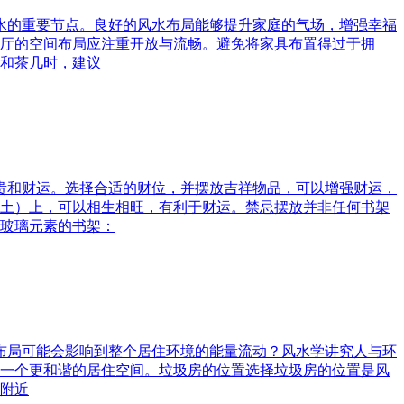
风水的重要节点。良好的风水布局能够提升家庭的气场，增强幸福
厅的空间布局应注重开放与流畅。避免将家具布置得过于拥
和茶几时，建议
富贵和财运。选择合适的财位，并摆放吉祥物品，可以增强财运，
土）上，可以相生相旺，有利于财运。禁忌摆放并非任何书架
玻璃元素的书架：
水布局可能会影响到整个居住环境的能量流动？风水学讲究人与环
一个更和谐的居住空间。垃圾房的位置选择垃圾房的位置是风
附近