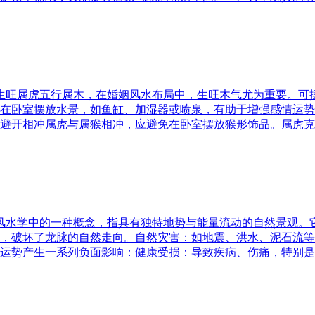
五行生旺属虎五行属木，在婚姻风水布局中，生旺木气尤为重要。
在卧室摆放水景，如鱼缸、加湿器或喷泉，有助于增强感情运势
避开相冲属虎与属猴相冲，应避免在卧室摆放猴形饰品。属虎克
是风水学中的一种概念，指具有独特地势与能量流动的自然景观
，破坏了龙脉的自然走向。自然灾害：如地震、洪水、泥石流等
运势产生一系列负面影响：健康受损：导致疾病、伤痛，特别是