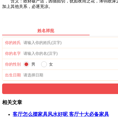
含义：散财破产运，因循姑切，犹如夜雨之花，薄弱散滹之象
加上其他关系，必逐茺凉。
姓名祥批
你的姓氏
你的名字
你的性别
男
女
出生日期
相关文章
客厅怎么摆家具风水好呢 客厅十大必备家具