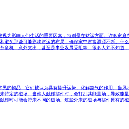
水被视为影响人们生活的重要因素，特别是在财运方面。许多家
和避免那些可能影响财运的布局，确保家中财富源源不断。什么
务危机、意外支出，甚至是事业发展受阻等。很多人并不知道，
中常见的物品，它们被认为具有提升运势、化解煞气的作用。当
来特定的磁场。当他人触碰摆件时，会打乱其能量场，导致能量
触碰时可能会带来不同的磁场。这些外来的磁场与摆件原有的磁