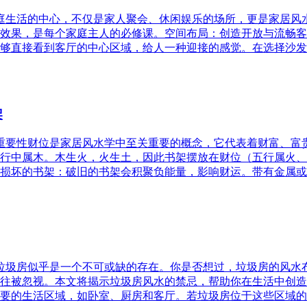
家庭生活的中心，不仅是家人聚会、休闲娱乐的场所，更是家居
效果，是每个家庭主人的必修课。空间布局：创造开放与流畅客
够直接看到客厅的中心区域，给人一种迎接的感觉。在选择沙发
架
的重要性财位是家居风水学中至关重要的概念，它代表着财富、
行中属木。木生火，火生土，因此书架摆放在财位（五行属火、
损坏的书架：破旧的书架会积聚负能量，影响财运。带有金属或
，垃圾房似乎是一个不可或缺的存在。你是否想过，垃圾房的风
往被忽视。本文将揭示垃圾房风水的禁忌，帮助你在生活中创造
要的生活区域，如卧室、厨房和客厅。若垃圾房位于这些区域的