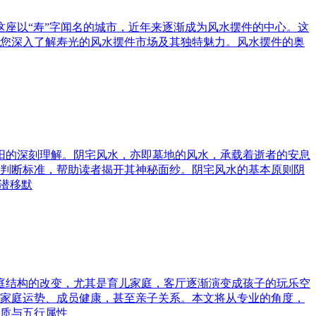
这座以“寿”字闻名的城市，近年来逐渐成为风水摆件的中心。这
您深入了解寿光的风水摆件市场及其独特魅力。风水摆件的奥
与阳的深刻理解。阴宅风水，亦即墓地的风水，承载着逝者的安息
判断标准，帮助读者揭开其神秘面纱。阴宅风水的基本原则阴
潜移默
家庭结构的改变，尤其是育儿家庭，客厅逐渐演变成孩子的玩乐空
家庭运势、成员健康，甚至亲子关系。本文将从专业的角度，
质与五行属性