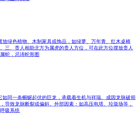
可摆放绿色植物、木制家具或饰品，如绿萝、万年青、红木桌椅
。三、贵人相助北方为属虎的贵人方位，可在此方位摆放贵人
属蛇，忌讳蛇形图
。它如同一条蜿蜒起伏的巨龙，承载着生机与祥瑞。成因龙脉破损
，导致龙脉断裂或偏斜。外部因素：如高压电塔、垃圾场等，
呼吸系统