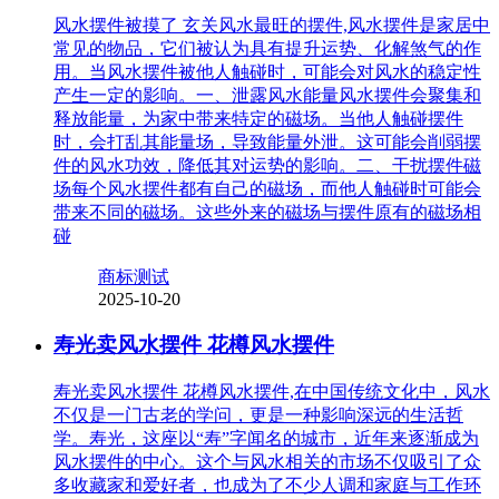
风水摆件被摸了 玄关风水最旺的摆件,风水摆件是家居中
常见的物品，它们被认为具有提升运势、化解煞气的作
用。当风水摆件被他人触碰时，可能会对风水的稳定性
产生一定的影响。一、泄露风水能量风水摆件会聚集和
释放能量，为家中带来特定的磁场。当他人触碰摆件
时，会打乱其能量场，导致能量外泄。这可能会削弱摆
件的风水功效，降低其对运势的影响。二、干扰摆件磁
场每个风水摆件都有自己的磁场，而他人触碰时可能会
带来不同的磁场。这些外来的磁场与摆件原有的磁场相
碰
商标测试
2025-10-20
寿光卖风水摆件 花樽风水摆件
寿光卖风水摆件 花樽风水摆件,在中国传统文化中，风水
不仅是一门古老的学问，更是一种影响深远的生活哲
学。寿光，这座以“寿”字闻名的城市，近年来逐渐成为
风水摆件的中心。这个与风水相关的市场不仅吸引了众
多收藏家和爱好者，也成为了不少人调和家庭与工作环