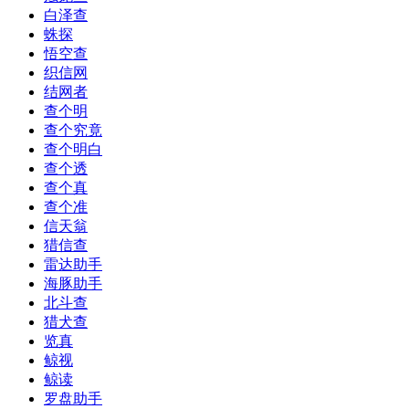
白泽查
蛛探
悟空查
织信网
结网者
查个明
查个究竟
查个明白
查个透
查个真
查个准
信天翁
猎信查
雷达助手
海豚助手
北斗查
猎犬查
览真
鲸视
鲸读
罗盘助手