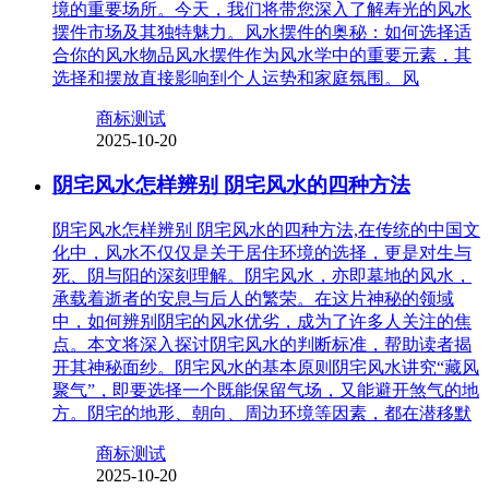
境的重要场所。今天，我们将带您深入了解寿光的风水
摆件市场及其独特魅力。风水摆件的奥秘：如何选择适
合你的风水物品风水摆件作为风水学中的重要元素，其
选择和摆放直接影响到个人运势和家庭氛围。风
商标测试
2025-10-20
阴宅风水怎样辨别 阴宅风水的四种方法
阴宅风水怎样辨别 阴宅风水的四种方法,在传统的中国文
化中，风水不仅仅是关于居住环境的选择，更是对生与
死、阴与阳的深刻理解。阴宅风水，亦即墓地的风水，
承载着逝者的安息与后人的繁荣。在这片神秘的领域
中，如何辨别阴宅的风水优劣，成为了许多人关注的焦
点。本文将深入探讨阴宅风水的判断标准，帮助读者揭
开其神秘面纱。阴宅风水的基本原则阴宅风水讲究“藏风
聚气”，即要选择一个既能保留气场，又能避开煞气的地
方。阴宅的地形、朝向、周边环境等因素，都在潜移默
商标测试
2025-10-20