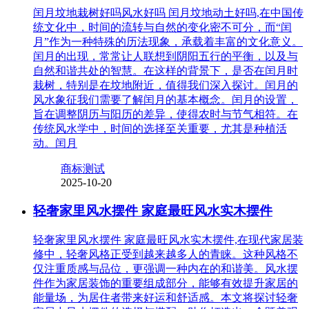
闰月坟地栽树好吗风水好吗 闰月坟地动土好吗,在中国传
统文化中，时间的流转与自然的变化密不可分，而“闰
月”作为一种特殊的历法现象，承载着丰富的文化意义。
闰月的出现，常常让人联想到阴阳五行的平衡，以及与
自然和谐共处的智慧。在这样的背景下，是否在闰月时
栽树，特别是在坟地附近，值得我们深入探讨。闰月的
风水象征我们需要了解闰月的基本概念。闰月的设置，
旨在调整阴历与阳历的差异，使得农时与节气相符。在
传统风水学中，时间的选择至关重要，尤其是种植活
动。闰月
商标测试
2025-10-20
轻奢家里风水摆件 家庭最旺风水实木摆件
轻奢家里风水摆件 家庭最旺风水实木摆件,在现代家居装
修中，轻奢风格正受到越来越多人的青睐。这种风格不
仅注重质感与品位，更强调一种内在的和谐美。风水摆
件作为家居装饰的重要组成部分，能够有效提升家居的
能量场，为居住者带来好运和舒适感。本文将探讨轻奢