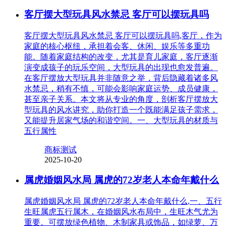
客厅摆大型玩具风水禁忌 客厅可以摆玩具吗
客厅摆大型玩具风水禁忌 客厅可以摆玩具吗,客厅，作为
家庭的核心枢纽，承担着会客、休闲、娱乐等多重功
能。随着家庭结构的改变，尤其是育儿家庭，客厅逐渐
演变成孩子的玩乐空间，大型玩具的出现也愈发普遍。
在客厅摆放大型玩具并非随意之举，背后隐藏着诸多风
水禁忌，稍有不慎，可能会影响家庭运势、成员健康，
甚至亲子关系。本文将从专业的角度，剖析客厅摆放大
型玩具的风水讲究，助你打造一个既能满足孩子需求，
又能提升居家气场的和谐空间。一、大型玩具的材质与
五行属性
商标测试
2025-10-20
属虎婚姻风水局 属虎的72岁老人本命年戴什么
属虎婚姻风水局 属虎的72岁老人本命年戴什么,一、五行
生旺属虎五行属木，在婚姻风水布局中，生旺木气尤为
重要。可摆放绿色植物、木制家具或饰品，如绿萝、万