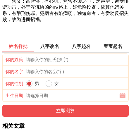
含义：富智谋，有心机，然含不逊之心，乏声望，易受诽
谤功击，外于浮沉协凶的歧路上，好危险投资，依其他运关
系，有酿刑伤罪。犯病者有陷病弱，独短命者，有爱动反招失
败，故为进而招祸。
姓名祥批
八字改名
八字起名
宝宝起名
你的姓氏
你的名字
你的性别
男
女
出生日期
相关文章