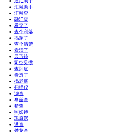
通汇助手
汇融助手
汇融查
融汇查
看穿了
查个利落
揭穿了
查个清楚
看清了
显形镜
司空见惯
查到底
看透了
揭老底
扫描仪
滤查
盘丝查
筛查
照妖镜
现原形
透查
烛龙查