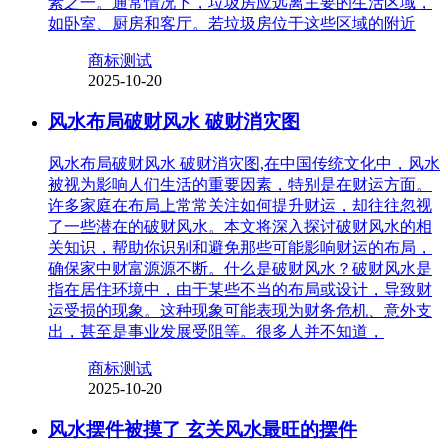
素之一。通常情况下，垃圾房应远离主要的生活区域，
如卧室、厨房和客厅。若垃圾房位于这些区域的附近
商标测试
2025-10-20
风水布局破财风水 破财消灾图
风水布局破财风水 破财消灾图,在中国传统文化中，风水
被视为影响人们生活的重要因素，特别是在财运方面。
许多家庭在布局上常常关注如何提升财运，却往往忽视
了一些潜在的破财风水。本文将深入探讨破财风水的相
关知识，帮助你识别和避免那些可能影响财运的布局，
确保家中财富源源不断。什么是破财风水？破财风水是
指在居住环境中，由于某些不当的布局或设计，导致财
运受损的现象。这种现象可能表现为财务危机、意外支
出，甚至是事业发展受阻等。很多人并不知道，
商标测试
2025-10-20
风水摆件被摸了 玄关风水最旺的摆件