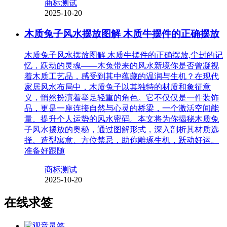
商标测试
2025-10-20
木质兔子风水摆放图解 木质牛摆件的正确摆放
木质兔子风水摆放图解 木质牛摆件的正确摆放,尘封的记
忆，跃动的灵魂——木兔带来的风水新境你是否曾凝视
着木质工艺品，感受到其中蕴藏的温润与生机？在现代
家居风水布局中，木质兔子以其独特的材质和象征意
义，悄然扮演着举足轻重的角色。它不仅仅是一件装饰
品，更是一座连接自然与心灵的桥梁，一个激活空间能
量、提升个人运势的风水密码。本文将为你揭秘木质兔
子风水摆放的奥秘，通过图解形式，深入剖析其材质选
择、造型寓意、方位禁忌，助你雕琢生机，跃动好运。
准备好跟随
商标测试
2025-10-20
在线求签