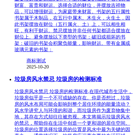
财富、富贵和财运。选择合适的财位，并摆放吉祥物
品，可以增强财运，为家庭带来财富。书架的五行属性
书架属于木制品，在五行中属木。木生火，火生土，因
此书架摆放在财位（五行属火、土）上，可以相生相
旺，有利于财运。禁忌摆放并非任何书架都适合摆放在
财位上。避免摆放以下类型的书架：破旧或损坏的书
架：破旧的书架会积聚负能量，影响财运。带有金属或
玻璃元素的书架：
商标测试
2025-10-20
垃圾房风水禁忌 垃圾房的检测标准
垃圾房风水禁忌 垃圾房的检测标准,在现代城市生活中，
垃圾房似乎是一个不可或缺的存在。你是否想过，垃圾
房的风水布局可能会影响到整个居住环境的能量流动？
风水学讲究人与环境的和谐，而垃圾房作为废弃物集中
地，其存在方式却往往被忽视。本文将揭示垃圾房风水
的禁忌，帮助你在生活中创造一个更和谐的居住空间。
垃圾房的位置选择垃圾房的位置是风水中最为关键的因