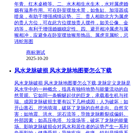
年青、红木桌椅等。二、水木相生水生木，水对属虎婚
姻有滋养作用。可在卧室摆放水景，如鱼缸、加湿器或
喷泉，有助于增强感情运势。三、贵人相助北方为属虎
的贵人方位，可在此方位摆放贵人摆件，如关公像、金
鸡等，有利于增强婚姻稳定性。四、避开相冲属虎与属
猴相冲，应避免在卧室摆放猴形饰品。属虎克属蛇，忌
讳蛇形图
商标测试
2025-10-20
风水龙脉破损 风水龙脉地图要怎么下载
风水龙脉破损 风水龙脉地图要怎么下载,龙脉定义龙脉是
风水学中的一种概念，指具有独特地势与能量流动的自
然景观。它如同一条蜿蜒起伏的巨龙，承载着生机与祥
瑞。成因龙脉破损主要有以下几种成因：人为破坏：如
开山凿石、挖池填湖，破坏了龙脉的自然走向。自然灾
害：如地震、洪水、泥石流等，导致龙脉断裂或偏斜。
外部因素：如高压电塔、垃圾场等，破坏了龙脉的能量
场。影响龙脉破损会对风水和居住者的运势产生一系列
负面影响：健康受损：导致疾病、伤痛，特别是呼吸系