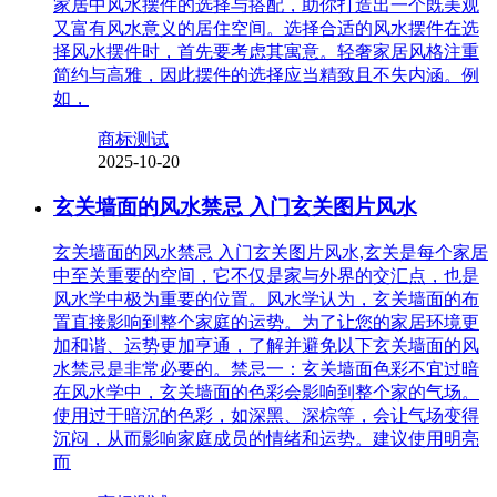
家居中风水摆件的选择与搭配，助你打造出一个既美观
又富有风水意义的居住空间。选择合适的风水摆件在选
择风水摆件时，首先要考虑其寓意。轻奢家居风格注重
简约与高雅，因此摆件的选择应当精致且不失内涵。例
如，
商标测试
2025-10-20
玄关墙面的风水禁忌 入门玄关图片风水
玄关墙面的风水禁忌 入门玄关图片风水,玄关是每个家居
中至关重要的空间，它不仅是家与外界的交汇点，也是
风水学中极为重要的位置。风水学认为，玄关墙面的布
置直接影响到整个家庭的运势。为了让您的家居环境更
加和谐、运势更加亨通，了解并避免以下玄关墙面的风
水禁忌是非常必要的。禁忌一：玄关墙面色彩不宜过暗
在风水学中，玄关墙面的色彩会影响到整个家的气场。
使用过于暗沉的色彩，如深黑、深棕等，会让气场变得
沉闷，从而影响家庭成员的情绪和运势。建议使用明亮
而