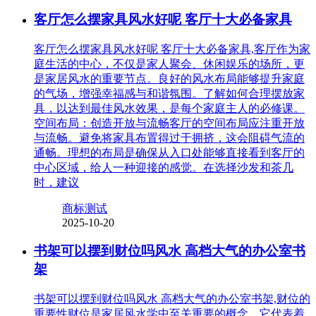
客厅怎么摆家具风水好呢 客厅十大必备家具
客厅怎么摆家具风水好呢 客厅十大必备家具,客厅作为家
庭生活的中心，不仅是家人聚会、休闲娱乐的场所，更
是家居风水的重要节点。良好的风水布局能够提升家庭
的气场，增强幸福感与和谐氛围。了解如何合理摆放家
具，以达到最佳风水效果，是每个家庭主人的必修课。
空间布局：创造开放与流畅客厅的空间布局应注重开放
与流畅。避免将家具布置得过于拥挤，这会阻碍气流的
通畅。理想的布局是确保从入口处能够直接看到客厅的
中心区域，给人一种迎接的感觉。在选择沙发和茶几
时，建议
商标测试
2025-10-20
书架可以摆到财位吗风水 高档大气的办公室书
架
书架可以摆到财位吗风水 高档大气的办公室书架,财位的
重要性财位是家居风水学中至关重要的概念，它代表着