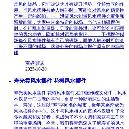
常见的物品，它们被认为具有提升运势、化解煞气的作
用。当风水摆件被他人触碰时，可能会对风水的稳定性
产生一定的影响。一、泄露风水能量风水摆件会聚集和
释放能量，为家中带来特定的磁场。当他人触碰摆件
时，会打乱其能量场，导致能量外泄。这可能会削弱摆
件的风水功效，降低其对运势的影响。二、干扰摆件磁
场每个风水摆件都有自己的磁场，而他人触碰时可能会
带来不同的磁场。这些外来的磁场与摆件原有的磁场相
碰
商标测试
2025-10-20
寿光卖风水摆件 花樽风水摆件
寿光卖风水摆件 花樽风水摆件,在中国传统文化中，风水
不仅是一门古老的学问，更是一种影响深远的生活哲
学。寿光，这座以“寿”字闻名的城市，近年来逐渐成为
风水摆件的中心。这个与风水相关的市场不仅吸引了众
多收藏家和爱好者，也成为了不少人调和家庭与工作环
境的重要场所。今天，我们将带您深入了解寿光的风水