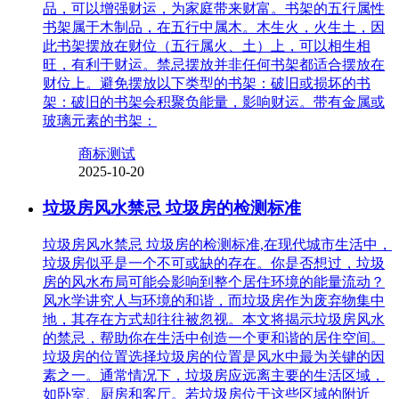
品，可以增强财运，为家庭带来财富。书架的五行属性
书架属于木制品，在五行中属木。木生火，火生土，因
此书架摆放在财位（五行属火、土）上，可以相生相
旺，有利于财运。禁忌摆放并非任何书架都适合摆放在
财位上。避免摆放以下类型的书架：破旧或损坏的书
架：破旧的书架会积聚负能量，影响财运。带有金属或
玻璃元素的书架：
商标测试
2025-10-20
垃圾房风水禁忌 垃圾房的检测标准
垃圾房风水禁忌 垃圾房的检测标准,在现代城市生活中，
垃圾房似乎是一个不可或缺的存在。你是否想过，垃圾
房的风水布局可能会影响到整个居住环境的能量流动？
风水学讲究人与环境的和谐，而垃圾房作为废弃物集中
地，其存在方式却往往被忽视。本文将揭示垃圾房风水
的禁忌，帮助你在生活中创造一个更和谐的居住空间。
垃圾房的位置选择垃圾房的位置是风水中最为关键的因
素之一。通常情况下，垃圾房应远离主要的生活区域，
如卧室、厨房和客厅。若垃圾房位于这些区域的附近