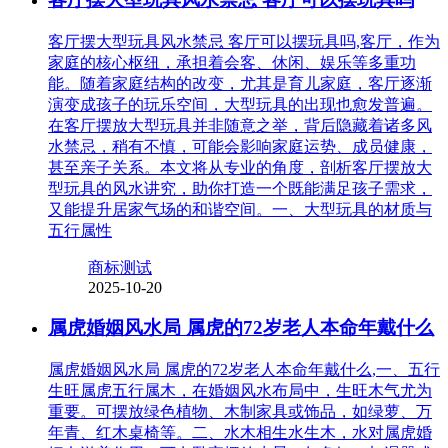
客厅摆大型玩具风水禁忌 客厅可以摆玩具吗,客厅，作为
家庭的核心枢纽，承担着会客、休闲、娱乐等多重功
能。随着家庭结构的改变，尤其是育儿家庭，客厅逐渐
演变成孩子的玩乐空间，大型玩具的出现也愈发普遍。
在客厅摆放大型玩具并非随意之举，背后隐藏着诸多风
水禁忌，稍有不慎，可能会影响家庭运势、成员健康，
甚至亲子关系。本文将从专业的角度，剖析客厅摆放大
型玩具的风水讲究，助你打造一个既能满足孩子需求，
又能提升居家气场的和谐空间。一、大型玩具的材质与
五行属性
商标测试
2025-10-20
属虎婚姻风水局 属虎的72岁老人本命年戴什么
属虎婚姻风水局 属虎的72岁老人本命年戴什么,一、五行
生旺属虎五行属木，在婚姻风水布局中，生旺木气尤为
重要。可摆放绿色植物、木制家具或饰品，如绿萝、万
年青、红木桌椅等。二、水木相生水生木，水对属虎婚