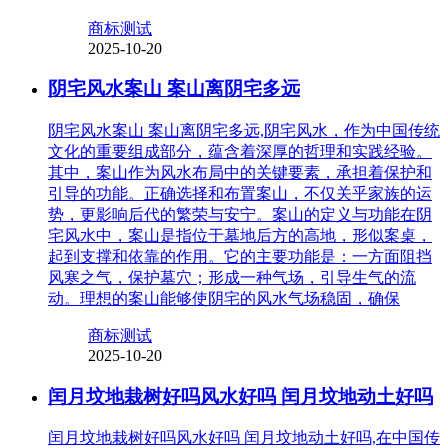
商标测试
2025-10-20
阴宅风水案山 案山离阴宅多远
阴宅风水案山 案山离阴宅多远,阴宅风水，作为中国传统
文化的重要组成部分，蕴含着深厚的哲理和实践经验。
其中，案山作为风水布局中的关键要素，承担着保护和
引导的功能。正确选择和布置案山，不仅关乎家族的运
势，更影响后代的繁荣与安宁。案山的定义与功能在阴
宅风水中，案山是指位于墓地后方的高地，形似案桌，
起到支撑和依靠的作用。它的主要功能是：一方面阻挡
风寒之气，保护墓穴；形成一种气场，引导生气的流
动。理想的案山能够使阴宅的风水气场稳固，确保
商标测试
2025-10-20
闰月坟地栽树好吗风水好吗 闰月坟地动土好吗
闰月坟地栽树好吗风水好吗 闰月坟地动土好吗,在中国传