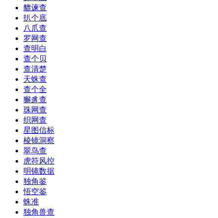
貔谏查
扒个底
八爪查
罗网查
查明白
查个贝
查清楚
天蛛查
查个全
獬豸查
珠网查
织网查
星图信标
棱镜洞察
翠鸟查
虎符风控
明镜数据
独角鉴
悟空鉴
蛛准
独角兽查