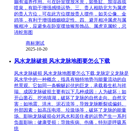
姻有滋养作用。可在卧室摆放水景，如鱼缸、加湿器或
喷泉，有助于增强感情运势。三、贵人相助北方为属虎
的贵人方位，可在此方位摆放贵人摆件，如关公像、金
鸡等，有利于增强婚姻稳定性。四、避开相冲属虎与属
猴相冲，应避免在卧室摆放猴形饰品。属虎克属蛇，忌
讳蛇形图
商标测试
2025-10-20
风水龙脉破损 风水龙脉地图要怎么下载
风水龙脉破损 风水龙脉地图要怎么下载,龙脉定义龙脉是
风水学中的一种概念，指具有独特地势与能量流动的自
然景观。它如同一条蜿蜒起伏的巨龙，承载着生机与祥
瑞。成因龙脉破损主要有以下几种成因：人为破坏：如
开山凿石、挖池填湖，破坏了龙脉的自然走向。自然灾
害：如地震、洪水、泥石流等，导致龙脉断裂或偏斜。
外部因素：如高压电塔、垃圾场等，破坏了龙脉的能量
场。影响龙脉破损会对风水和居住者的运势产生一系列
负面影响：健康受损：导致疾病、伤痛，特别是呼吸系
统