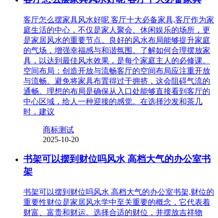
客厅怎么摆家具风水好呢 客厅十大必备家具,客厅作为家
庭生活的中心，不仅是家人聚会、休闲娱乐的场所，更
是家居风水的重要节点。良好的风水布局能够提升家庭
的气场，增强幸福感与和谐氛围。了解如何合理摆放家
具，以达到最佳风水效果，是每个家庭主人的必修课。
空间布局：创造开放与流畅客厅的空间布局应注重开放
与流畅。避免将家具布置得过于拥挤，这会阻碍气流的
通畅。理想的布局是确保从入口处能够直接看到客厅的
中心区域，给人一种迎接的感觉。在选择沙发和茶几
时，建议
商标测试
2025-10-20
书架可以摆到财位吗风水 高档大气的办公室书
架
书架可以摆到财位吗风水 高档大气的办公室书架,财位的
重要性财位是家居风水学中至关重要的概念，它代表着
财富、富贵和财运。选择合适的财位，并摆放吉祥物