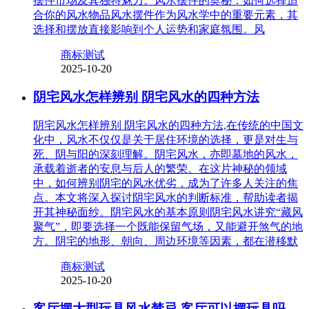
摆件市场及其独特魅力。风水摆件的奥秘：如何选择适
合你的风水物品风水摆件作为风水学中的重要元素，其
选择和摆放直接影响到个人运势和家庭氛围。风
商标测试
2025-10-20
阴宅风水怎样辨别 阴宅风水的四种方法
阴宅风水怎样辨别 阴宅风水的四种方法,在传统的中国文
化中，风水不仅仅是关于居住环境的选择，更是对生与
死、阴与阳的深刻理解。阴宅风水，亦即墓地的风水，
承载着逝者的安息与后人的繁荣。在这片神秘的领域
中，如何辨别阴宅的风水优劣，成为了许多人关注的焦
点。本文将深入探讨阴宅风水的判断标准，帮助读者揭
开其神秘面纱。阴宅风水的基本原则阴宅风水讲究“藏风
聚气”，即要选择一个既能保留气场，又能避开煞气的地
方。阴宅的地形、朝向、周边环境等因素，都在潜移默
商标测试
2025-10-20
客厅摆大型玩具风水禁忌 客厅可以摆玩具吗