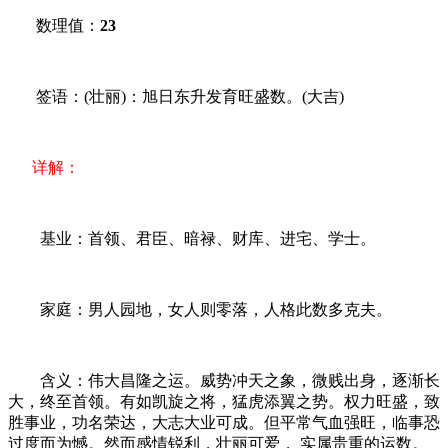
数理值：
23
签语：(壮丽)：旭日东升发育旺盛数。(大吉)
详解：
基业：首领、君臣、暗禄、财库、进宅、学士。
家庭：男人园地，女人则零落，人格此数多克夫。
含义：伟大昌隆之运。威势冲天之象，微贱出身，逐渐长
大，终至首领。有如凯旋之将，猛虎添翼之势。权力旺盛，致
胜事业，功名荣达，大志大业可成。但平常气血强旺，临事恐
过度而为憾。然而感情锐利，壮丽可爱， 实属贵重的运数。