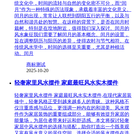
统文化中，时间的流转与自然的变化密不可分，而“闰
月”作为一种特殊的历法现象，承载着丰富的文化意义。
闰月的出现，常常让人联想到阴阳五行的平衡，以及与
自然和谐共处的智慧。在这样的背景下，是否在闰月时
栽树，特别是在坟地附近，值得我们深入探讨。闰月的
风水象征我们需要了解闰月的基本概念。闰月的设置，
旨在调整阴历与阳历的差异，使得农时与节气相符。在
传统风水学中，时间的选择至关重要，尤其是种植活
动。闰月
商标测试
2025-10-20
轻奢家里风水摆件 家庭最旺风水实木摆件
轻奢家里风水摆件 家庭最旺风水实木摆件,在现代家居装
修中，轻奢风格正受到越来越多人的青睐。这种风格不
仅注重质感与品位，更强调一种内在的和谐美。风水摆
件作为家居装饰的重要组成部分，能够有效提升家居的
能量场，为居住者带来好运和舒适感。本文将探讨轻奢
家居中风水摆件的选择与搭配，助你打造出一个既美观
又富有风水意义的居住空间。选择合适的风水摆件在选