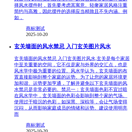
择风水摆件时，首先要考虑其寓意。轻奢家居风格注重
简约与高雅，因此摆件的选择应当精致且不失内涵。例
如，
商标测试
2025-10-20
玄关墙面的风水禁忌 入门玄关图片风水
玄关墙面的风水禁忌 入门玄关图片风水,玄关是每个家居
中至关重要的空间，它不仅是家与外界的交汇点，也是
风水学中极为重要的位置。风水学认为，玄关墙面的布
置直接影响到整个家庭的运势。为了让您的家居环境更
加和谐、运势更加亨通，了解并避免以下玄关墙面的风
水禁忌是非常必要的。禁忌一：玄关墙面色彩不宜过暗
在风水学中，玄关墙面的色彩会影响到整个家的气场。
使用过于暗沉的色彩，如深黑、深棕等，会让气场变得
沉闷，从而影响家庭成员的情绪和运势。建议使用明亮
而
商标测试
2025-10-20