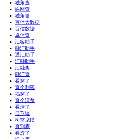
独角查
蛛网查
独角兽
百信大数据
百信数据
卓信查
汇容助手
融汇助手
通汇助手
汇融助手
汇融查
融汇查
看穿了
查个利落
揭穿了
查个清楚
看清了
显形镜
司空见惯
查到底
看透了