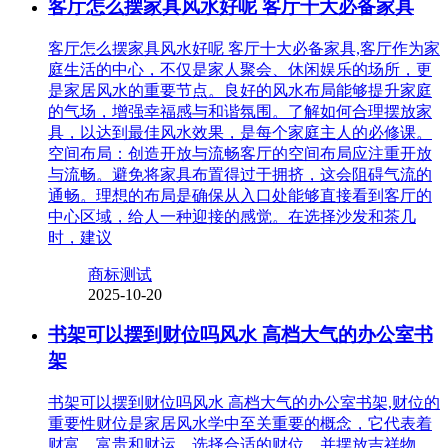
客厅怎么摆家具风水好呢 客厅十大必备家具
客厅怎么摆家具风水好呢 客厅十大必备家具,客厅作为家
庭生活的中心，不仅是家人聚会、休闲娱乐的场所，更
是家居风水的重要节点。良好的风水布局能够提升家庭
的气场，增强幸福感与和谐氛围。了解如何合理摆放家
具，以达到最佳风水效果，是每个家庭主人的必修课。
空间布局：创造开放与流畅客厅的空间布局应注重开放
与流畅。避免将家具布置得过于拥挤，这会阻碍气流的
通畅。理想的布局是确保从入口处能够直接看到客厅的
中心区域，给人一种迎接的感觉。在选择沙发和茶几
时，建议
商标测试
2025-10-20
书架可以摆到财位吗风水 高档大气的办公室书
架
书架可以摆到财位吗风水 高档大气的办公室书架,财位的
重要性财位是家居风水学中至关重要的概念，它代表着
财富、富贵和财运。选择合适的财位，并摆放吉祥物