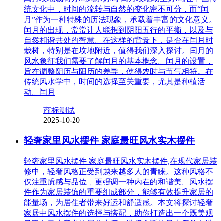
统文化中，时间的流转与自然的变化密不可分，而“闰
月”作为一种特殊的历法现象，承载着丰富的文化意义。
闰月的出现，常常让人联想到阴阳五行的平衡，以及与
自然和谐共处的智慧。在这样的背景下，是否在闰月时
栽树，特别是在坟地附近，值得我们深入探讨。闰月的
风水象征我们需要了解闰月的基本概念。闰月的设置，
旨在调整阴历与阳历的差异，使得农时与节气相符。在
传统风水学中，时间的选择至关重要，尤其是种植活
动。闰月
商标测试
2025-10-20
轻奢家里风水摆件 家庭最旺风水实木摆件
轻奢家里风水摆件 家庭最旺风水实木摆件,在现代家居装
修中，轻奢风格正受到越来越多人的青睐。这种风格不
仅注重质感与品位，更强调一种内在的和谐美。风水摆
件作为家居装饰的重要组成部分，能够有效提升家居的
能量场，为居住者带来好运和舒适感。本文将探讨轻奢
家居中风水摆件的选择与搭配，助你打造出一个既美观