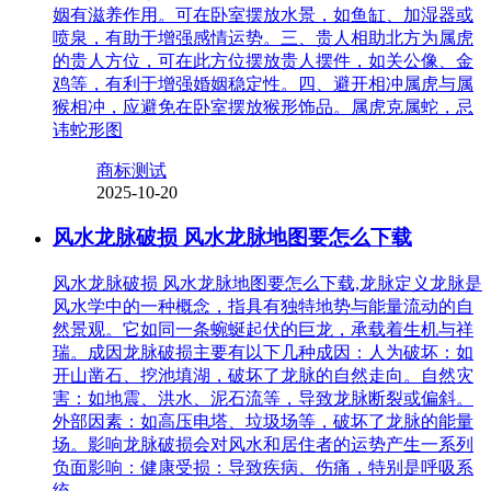
姻有滋养作用。可在卧室摆放水景，如鱼缸、加湿器或
喷泉，有助于增强感情运势。三、贵人相助北方为属虎
的贵人方位，可在此方位摆放贵人摆件，如关公像、金
鸡等，有利于增强婚姻稳定性。四、避开相冲属虎与属
猴相冲，应避免在卧室摆放猴形饰品。属虎克属蛇，忌
讳蛇形图
商标测试
2025-10-20
风水龙脉破损 风水龙脉地图要怎么下载
风水龙脉破损 风水龙脉地图要怎么下载,龙脉定义龙脉是
风水学中的一种概念，指具有独特地势与能量流动的自
然景观。它如同一条蜿蜒起伏的巨龙，承载着生机与祥
瑞。成因龙脉破损主要有以下几种成因：人为破坏：如
开山凿石、挖池填湖，破坏了龙脉的自然走向。自然灾
害：如地震、洪水、泥石流等，导致龙脉断裂或偏斜。
外部因素：如高压电塔、垃圾场等，破坏了龙脉的能量
场。影响龙脉破损会对风水和居住者的运势产生一系列
负面影响：健康受损：导致疾病、伤痛，特别是呼吸系
统