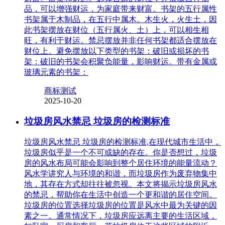
品，可以增强财运，为家庭带来财富。书架的五行属性
书架属于木制品，在五行中属木。木生火，火生土，因
此书架摆放在财位（五行属火、土）上，可以相生相
旺，有利于财运。禁忌摆放并非任何书架都适合摆放在
财位上。避免摆放以下类型的书架：破旧或损坏的书
架：破旧的书架会积聚负能量，影响财运。带有金属或
玻璃元素的书架：
商标测试
2025-10-20
垃圾房风水禁忌 垃圾房的检测标准
垃圾房风水禁忌 垃圾房的检测标准,在现代城市生活中，
垃圾房似乎是一个不可或缺的存在。你是否想过，垃圾
房的风水布局可能会影响到整个居住环境的能量流动？
风水学讲究人与环境的和谐，而垃圾房作为废弃物集中
地，其存在方式却往往被忽视。本文将揭示垃圾房风水
的禁忌，帮助你在生活中创造一个更和谐的居住空间。
垃圾房的位置选择垃圾房的位置是风水中最为关键的因
素之一。通常情况下，垃圾房应远离主要的生活区域，