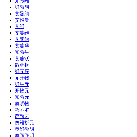
知微维
维微明
艾曼纳
艾维曼
艾维
艾蔓维
艾蔓纳
艾蔓华
知微生
艾蔓沃
微明枢
维元序
元开物
维生元
开物元
知微元
奥明物
巧弥罗
蔼微若
奥维析元
奥维微明
奥微微明