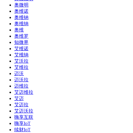
奥微明
奥维诺
奥维钠
奥维纳
奥维
奥维罗
知微界
艾维诺
艾维纳
艾沃拉
艾维拉
迈沃
迈沃拉
迈维拉
艾迈维拉
艾迈
艾迈拉
艾迈沃拉
嗨享互联
嗨享IoT
续财IoT