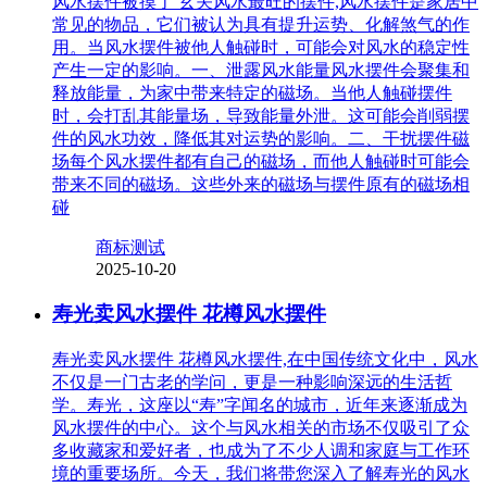
风水摆件被摸了 玄关风水最旺的摆件,风水摆件是家居中
常见的物品，它们被认为具有提升运势、化解煞气的作
用。当风水摆件被他人触碰时，可能会对风水的稳定性
产生一定的影响。一、泄露风水能量风水摆件会聚集和
释放能量，为家中带来特定的磁场。当他人触碰摆件
时，会打乱其能量场，导致能量外泄。这可能会削弱摆
件的风水功效，降低其对运势的影响。二、干扰摆件磁
场每个风水摆件都有自己的磁场，而他人触碰时可能会
带来不同的磁场。这些外来的磁场与摆件原有的磁场相
碰
商标测试
2025-10-20
寿光卖风水摆件 花樽风水摆件
寿光卖风水摆件 花樽风水摆件,在中国传统文化中，风水
不仅是一门古老的学问，更是一种影响深远的生活哲
学。寿光，这座以“寿”字闻名的城市，近年来逐渐成为
风水摆件的中心。这个与风水相关的市场不仅吸引了众
多收藏家和爱好者，也成为了不少人调和家庭与工作环
境的重要场所。今天，我们将带您深入了解寿光的风水