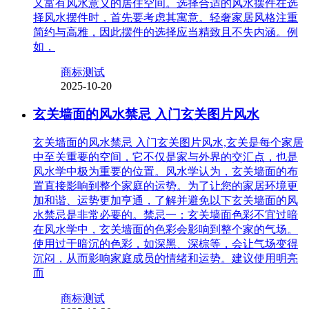
又富有风水意义的居住空间。选择合适的风水摆件在选
择风水摆件时，首先要考虑其寓意。轻奢家居风格注重
简约与高雅，因此摆件的选择应当精致且不失内涵。例
如，
商标测试
2025-10-20
玄关墙面的风水禁忌 入门玄关图片风水
玄关墙面的风水禁忌 入门玄关图片风水,玄关是每个家居
中至关重要的空间，它不仅是家与外界的交汇点，也是
风水学中极为重要的位置。风水学认为，玄关墙面的布
置直接影响到整个家庭的运势。为了让您的家居环境更
加和谐、运势更加亨通，了解并避免以下玄关墙面的风
水禁忌是非常必要的。禁忌一：玄关墙面色彩不宜过暗
在风水学中，玄关墙面的色彩会影响到整个家的气场。
使用过于暗沉的色彩，如深黑、深棕等，会让气场变得
沉闷，从而影响家庭成员的情绪和运势。建议使用明亮
而
商标测试