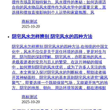
摆件市场及其独特魅力。风水摆件的奥秘：如何选择适
合你的风水物品风水摆件作为风水学中的重要元素，其
选择和摆放直接影响到个人运势和家庭氛围。风
商标测试
2025-10-20
阴宅风水怎样辨别 阴宅风水的四种方法
阴宅风水怎样辨别 阴宅风水的四种方法,在传统的中国文
化中，风水不仅仅是关于居住环境的选择，更是对生与
死、阴与阳的深刻理解。阴宅风水，亦即墓地的风水，
承载着逝者的安息与后人的繁荣。在这片神秘的领域
中，如何辨别阴宅的风水优劣，成为了许多人关注的焦
点。本文将深入探讨阴宅风水的判断标准，帮助读者揭
开其神秘面纱。阴宅风水的基本原则阴宅风水讲究“藏风
聚气”，即要选择一个既能保留气场，又能避开煞气的地
方。阴宅的地形、朝向、周边环境等因素，都在潜移默
商标测试
2025-10-20