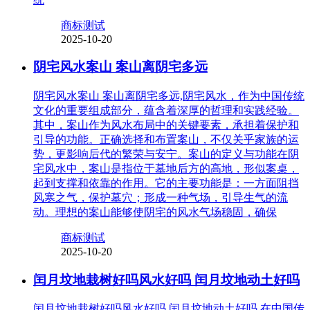
商标测试
2025-10-20
阴宅风水案山 案山离阴宅多远
阴宅风水案山 案山离阴宅多远,阴宅风水，作为中国传统
文化的重要组成部分，蕴含着深厚的哲理和实践经验。
其中，案山作为风水布局中的关键要素，承担着保护和
引导的功能。正确选择和布置案山，不仅关乎家族的运
势，更影响后代的繁荣与安宁。案山的定义与功能在阴
宅风水中，案山是指位于墓地后方的高地，形似案桌，
起到支撑和依靠的作用。它的主要功能是：一方面阻挡
风寒之气，保护墓穴；形成一种气场，引导生气的流
动。理想的案山能够使阴宅的风水气场稳固，确保
商标测试
2025-10-20
闰月坟地栽树好吗风水好吗 闰月坟地动土好吗
闰月坟地栽树好吗风水好吗 闰月坟地动土好吗,在中国传