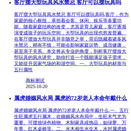
客厅摆大型玩具风水禁忌 客厅可以摆玩具吗
客厅摆大型玩具风水禁忌 客厅可以摆玩具吗,客厅，作为
家庭的核心枢纽，承担着会客、休闲、娱乐等多重功
能。随着家庭结构的改变，尤其是育儿家庭，客厅逐渐
演变成孩子的玩乐空间，大型玩具的出现也愈发普遍。
在客厅摆放大型玩具并非随意之举，背后隐藏着诸多风
水禁忌，稍有不慎，可能会影响家庭运势、成员健康，
甚至亲子关系。本文将从专业的角度，剖析客厅摆放大
型玩具的风水讲究，助你打造一个既能满足孩子需求，
又能提升居家气场的和谐空间。一、大型玩具的材质与
五行属性
商标测试
2025-10-20
属虎婚姻风水局 属虎的72岁老人本命年戴什么
属虎婚姻风水局 属虎的72岁老人本命年戴什么,一、五行
生旺属虎五行属木，在婚姻风水布局中，生旺木气尤为
重要。可摆放绿色植物、木制家具或饰品，如绿萝、万
年青、红木桌椅等。二、水木相生水生木，水对属虎婚