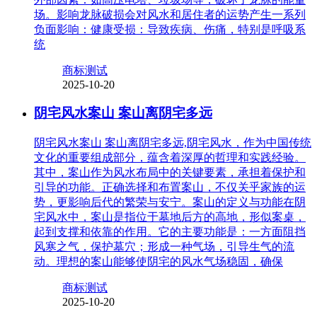
场。影响龙脉破损会对风水和居住者的运势产生一系列
负面影响：健康受损：导致疾病、伤痛，特别是呼吸系
统
商标测试
2025-10-20
阴宅风水案山 案山离阴宅多远
阴宅风水案山 案山离阴宅多远,阴宅风水，作为中国传统
文化的重要组成部分，蕴含着深厚的哲理和实践经验。
其中，案山作为风水布局中的关键要素，承担着保护和
引导的功能。正确选择和布置案山，不仅关乎家族的运
势，更影响后代的繁荣与安宁。案山的定义与功能在阴
宅风水中，案山是指位于墓地后方的高地，形似案桌，
起到支撑和依靠的作用。它的主要功能是：一方面阻挡
风寒之气，保护墓穴；形成一种气场，引导生气的流
动。理想的案山能够使阴宅的风水气场稳固，确保
商标测试
2025-10-20