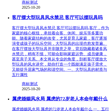
商标测试
2025-10-20
客厅摆大型玩具风水禁忌 客厅可以摆玩具吗
客厅摆大型玩具风水禁忌 客厅可以摆玩具吗,客厅，作为
家庭的核心枢纽，承担着会客、休闲、娱乐等多重功
能。随着家庭结构的改变，尤其是育儿家庭，客厅逐渐
演变成孩子的玩乐空间，大型玩具的出现也愈发普遍。
在客厅摆放大型玩具并非随意之举，背后隐藏着诸多风
水禁忌，稍有不慎，可能会影响家庭运势、成员健康，
甚至亲子关系。本文将从专业的角度，剖析客厅摆放大
型玩具的风水讲究，助你打造一个既能满足孩子需求，
又能提升居家气场的和谐空间。一、大型玩具的材质与
五行属性
商标测试
2025-10-20
属虎婚姻风水局 属虎的72岁老人本命年戴什么
属虎婚姻风水局 属虎的72岁老人本命年戴什么,一、五行