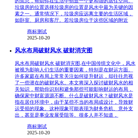
的禁忌，帮助你在生活中创造一个更和谐的居住空间。
垃圾房的位置选择垃圾房的位置是风水中最为关键的因
素之一。通常情况下，垃圾房应远离主要的生活区域，
如卧室、厨房和客厅。若垃圾房位于这些区域的附近
商标测试
2025-10-20
风水布局破财风水 破财消灾图
风水布局破财风水 破财消灾图,在中国传统文化中，风水
被视为影响人们生活的重要因素，特别是在财运方面。
许多家庭在布局上常常关注如何提升财运，却往往忽视
了一些潜在的破财风水。本文将深入探讨破财风水的相
关知识，帮助你识别和避免那些可能影响财运的布局，
确保家中财富源源不断。什么是破财风水？破财风水是
指在居住环境中，由于某些不当的布局或设计，导致财
运受损的现象。这种现象可能表现为财务危机、意外支
出，甚至是事业发展受阻等。很多人并不知道，
商标测试
2025-10-20