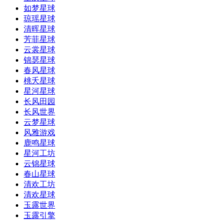
如梦星球
琼瑶星球
清晖星球
芳菲星球
云裳星球
锦瑟星球
春风星球
桃夭星球
星河星球
长风田园
长风世界
云梦星球
风雅游戏
鹿鸣星球
星河工坊
云锦星球
春山星球
清欢工坊
清欢星球
玉露世界
玉露引擎