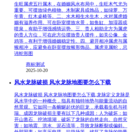
生旺属虎五行属木，在婚姻风水布局中，生旺木气尤为
重要。可摆放绿色植物、木制家具或饰品，如绿萝、万
年青、红木桌椅等。二、水木相生水生木，水对属虎婚
姻有滋养作用。可在卧室摆放水景，如鱼缸、加湿器或
喷泉，有助于增强感情运势。三、贵人相助北方为属虎
的贵人方位，可在此方位摆放贵人摆件，如关公像、金
鸡等，有利于增强婚姻稳定性。四、避开相冲属虎与属
猴相冲，应避免在卧室摆放猴形饰品。属虎克属蛇，忌
讳蛇形图
商标测试
2025-10-20
风水龙脉破损 风水龙脉地图要怎么下载
风水龙脉破损 风水龙脉地图要怎么下载,龙脉定义龙脉是
风水学中的一种概念，指具有独特地势与能量流动的自
然景观。它如同一条蜿蜒起伏的巨龙，承载着生机与祥
瑞。成因龙脉破损主要有以下几种成因：人为破坏：如
开山凿石、挖池填湖，破坏了龙脉的自然走向。自然灾
害：如地震、洪水、泥石流等，导致龙脉断裂或偏斜。
外部因素：如高压电塔、垃圾场等，破坏了龙脉的能量