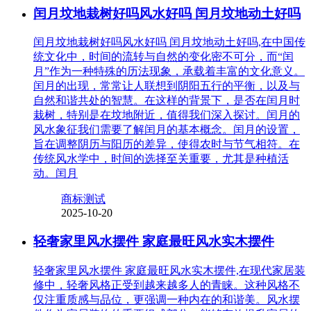
闰月坟地栽树好吗风水好吗 闰月坟地动土好吗
闰月坟地栽树好吗风水好吗 闰月坟地动土好吗,在中国传
统文化中，时间的流转与自然的变化密不可分，而“闰
月”作为一种特殊的历法现象，承载着丰富的文化意义。
闰月的出现，常常让人联想到阴阳五行的平衡，以及与
自然和谐共处的智慧。在这样的背景下，是否在闰月时
栽树，特别是在坟地附近，值得我们深入探讨。闰月的
风水象征我们需要了解闰月的基本概念。闰月的设置，
旨在调整阴历与阳历的差异，使得农时与节气相符。在
传统风水学中，时间的选择至关重要，尤其是种植活
动。闰月
商标测试
2025-10-20
轻奢家里风水摆件 家庭最旺风水实木摆件
轻奢家里风水摆件 家庭最旺风水实木摆件,在现代家居装
修中，轻奢风格正受到越来越多人的青睐。这种风格不
仅注重质感与品位，更强调一种内在的和谐美。风水摆