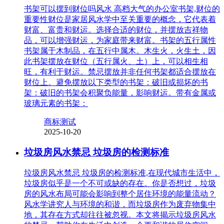
书架可以摆到财位吗风水 高档大气的办公室书架,财位的
重要性财位是家居风水学中至关重要的概念，它代表着
财富、富贵和财运。选择合适的财位，并摆放吉祥物
品，可以增强财运，为家庭带来财富。书架的五行属性
书架属于木制品，在五行中属木。木生火，火生土，因
此书架摆放在财位（五行属火、土）上，可以相生相
旺，有利于财运。禁忌摆放并非任何书架都适合摆放在
财位上。避免摆放以下类型的书架：破旧或损坏的书
架：破旧的书架会积聚负能量，影响财运。带有金属或
玻璃元素的书架：
商标测试
2025-10-20
垃圾房风水禁忌 垃圾房的检测标准
垃圾房风水禁忌 垃圾房的检测标准,在现代城市生活中，
垃圾房似乎是一个不可或缺的存在。你是否想过，垃圾
房的风水布局可能会影响到整个居住环境的能量流动？
风水学讲究人与环境的和谐，而垃圾房作为废弃物集中
地，其存在方式却往往被忽视。本文将揭示垃圾房风水