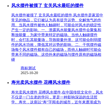
风水摆件被摸了 玄关风水最旺的摆件
风水摆件被摸了 玄关风水最旺的摆件,风水摆件是家居中
常见的物品，它们被认为具有提升运势、化解煞气的作
用。当风水摆件被他人触碰时，可能会对风水的稳定性
产生一定的影响。一、泄露风水能量风水摆件会聚集和
释放能量，为家中带来特定的磁场。当他人触碰摆件
时，会打乱其能量场，导致能量外泄。这可能会削弱摆
件的风水功效，降低其对运势的影响。二、干扰摆件磁
场每个风水摆件都有自己的磁场，而他人触碰时可能会
带来不同的磁场。这些外来的磁场与摆件原有的磁场相
碰
商标测试
2025-10-20
寿光卖风水摆件 花樽风水摆件
寿光卖风水摆件 花樽风水摆件,在中国传统文化中，风水
不仅是一门古老的学问，更是一种影响深远的生活哲
学。寿光，这座以“寿”字闻名的城市，近年来逐渐成为