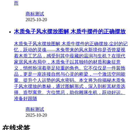
而
商标测试
2025-10-20
木质兔子风水摆放图解 木质牛摆件的正确摆放
木质兔子风水摆放图解 木质牛摆件的正确摆放,尘封的记
忆，跃动的灵魂——木兔带来的风水新境你是否曾凝视
着木质工艺品，感受到其中蕴藏的温润与生机？在现代
家居风水布局中，木质兔子以其独特的材质和象征意
义，悄然扮演着举足轻重的角色。它不仅仅是一件装饰
品，更是一座连接自然与心灵的桥梁，一个激活空间能
量、提升个人运势的风水密码。本文将为你揭秘木质兔
子风水摆放的奥秘，通过图解形式，深入剖析其材质选
择、造型寓意、方位禁忌，助你雕琢生机，跃动好运。
准备好跟随
商标测试
2025-10-20
在线求签