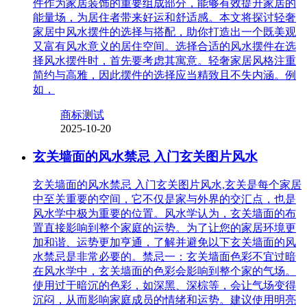
件作为家居装饰的重要组成部分，能够有效提升家居的
能量场，为居住者带来好运和舒适感。本文将探讨轻奢
家居中风水摆件的选择与搭配，助你打造出一个既美观
又富有风水意义的居住空间。选择合适的风水摆件在选
择风水摆件时，首先要考虑其寓意。轻奢家居风格注重
简约与高雅，因此摆件的选择应当精致且不失内涵。例
如，
商标测试
2025-10-20
玄关墙面的风水禁忌 入门玄关图片风水
玄关墙面的风水禁忌 入门玄关图片风水,玄关是每个家居
中至关重要的空间，它不仅是家与外界的交汇点，也是
风水学中极为重要的位置。风水学认为，玄关墙面的布
置直接影响到整个家庭的运势。为了让您的家居环境更
加和谐、运势更加亨通，了解并避免以下玄关墙面的风
水禁忌是非常必要的。禁忌一：玄关墙面色彩不宜过暗
在风水学中，玄关墙面的色彩会影响到整个家的气场。
使用过于暗沉的色彩，如深黑、深棕等，会让气场变得
沉闷，从而影响家庭成员的情绪和运势。建议使用明亮