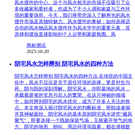
风水摆件的中心。这个与风水相关的市场不仅吸引了众
多收藏家和爱好者，也成为了不少人调和家庭与工作环
境的重要场所。今天，我们将带您深入了解寿光的风水
摆件市场及其独特魅力。风水摆件的奥秘：如何选择适
合你的风水物品风水摆件作为风水学中的重要元素，其
选择和摆放直接影响到个人运势和家庭氛围。风
商标测试
2025-10-20
阴宅风水怎样辨别 阴宅风水的四种方法
阴宅风水怎样辨别 阴宅风水的四种方法,在传统的中国文
化中，风水不仅仅是关于居住环境的选择，更是对生与
死、阴与阳的深刻理解。阴宅风水，亦即墓地的风水，
承载着逝者的安息与后人的繁荣。在这片神秘的领域
中，如何辨别阴宅的风水优劣，成为了许多人关注的焦
点。本文将深入探讨阴宅风水的判断标准，帮助读者揭
开其神秘面纱。阴宅风水的基本原则阴宅风水讲究“藏风
聚气”，即要选择一个既能保留气场，又能避开煞气的地
方。阴宅的地形、朝向、周边环境等因素，都在潜移默