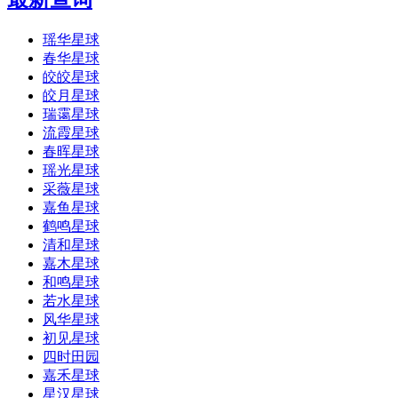
瑶华星球
春华星球
皎皎星球
皎月星球
瑞霭星球
流霞星球
春晖星球
瑶光星球
采薇星球
嘉鱼星球
鹤鸣星球
清和星球
嘉木星球
和鸣星球
若水星球
风华星球
初见星球
四时田园
嘉禾星球
星汉星球