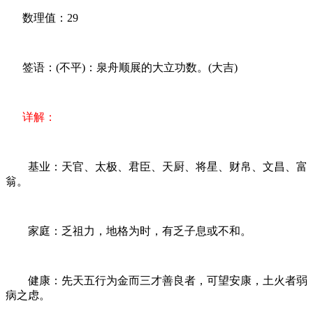
数理值：29
签语：(不平)：泉舟顺展的大立功数。(大吉)
详解：
基业：天官、太极、君臣、天厨、将星、财帛、文昌、富
翁。
家庭：乏祖力，地格为时，有乏子息或不和。
健康：先天五行为金而三才善良者，可望安康，土火者弱
病之虑。