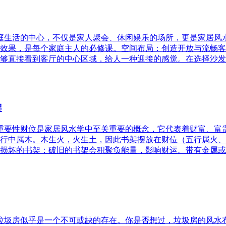
家庭生活的中心，不仅是家人聚会、休闲娱乐的场所，更是家居
效果，是每个家庭主人的必修课。空间布局：创造开放与流畅客
够直接看到客厅的中心区域，给人一种迎接的感觉。在选择沙发
架
的重要性财位是家居风水学中至关重要的概念，它代表着财富、
行中属木。木生火，火生土，因此书架摆放在财位（五行属火、
损坏的书架：破旧的书架会积聚负能量，影响财运。带有金属或
，垃圾房似乎是一个不可或缺的存在。你是否想过，垃圾房的风