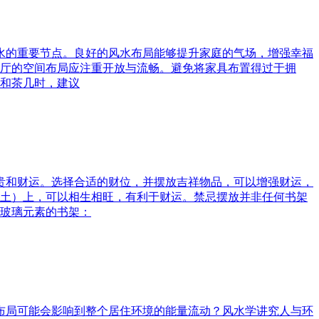
风水的重要节点。良好的风水布局能够提升家庭的气场，增强幸福
厅的空间布局应注重开放与流畅。避免将家具布置得过于拥
和茶几时，建议
富贵和财运。选择合适的财位，并摆放吉祥物品，可以增强财运，
土）上，可以相生相旺，有利于财运。禁忌摆放并非任何书架
玻璃元素的书架：
水布局可能会影响到整个居住环境的能量流动？风水学讲究人与环