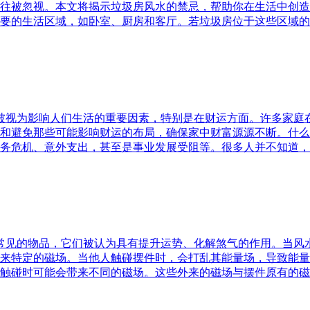
往被忽视。本文将揭示垃圾房风水的禁忌，帮助你在生活中创造
要的生活区域，如卧室、厨房和客厅。若垃圾房位于这些区域的
水被视为影响人们生活的重要因素，特别是在财运方面。许多家
和避免那些可能影响财运的布局，确保家中财富源源不断。什么
务危机、意外支出，甚至是事业发展受阻等。很多人并不知道，
中常见的物品，它们被认为具有提升运势、化解煞气的作用。当
来特定的磁场。当他人触碰摆件时，会打乱其能量场，导致能量
触碰时可能会带来不同的磁场。这些外来的磁场与摆件原有的磁