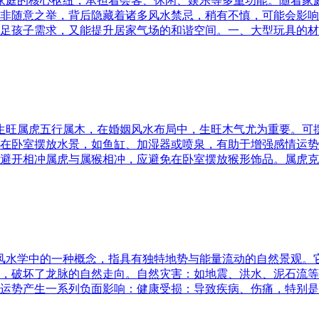
为家庭的核心枢纽，承担着会客、休闲、娱乐等多重功能。随着
非随意之举，背后隐藏着诸多风水禁忌，稍有不慎，可能会影响
足孩子需求，又能提升居家气场的和谐空间。一、大型玩具的材
五行生旺属虎五行属木，在婚姻风水布局中，生旺木气尤为重要。
在卧室摆放水景，如鱼缸、加湿器或喷泉，有助于增强感情运势
避开相冲属虎与属猴相冲，应避免在卧室摆放猴形饰品。属虎克
是风水学中的一种概念，指具有独特地势与能量流动的自然景观
，破坏了龙脉的自然走向。自然灾害：如地震、洪水、泥石流等
运势产生一系列负面影响：健康受损：导致疾病、伤痛，特别是