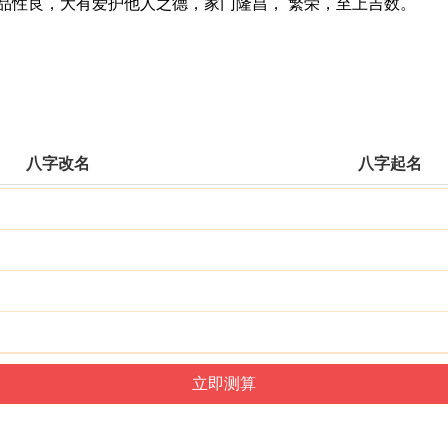
性良，大有爱护他人之德，家门隆昌， 繁荣，至上吉数。
八字改名
八字起名