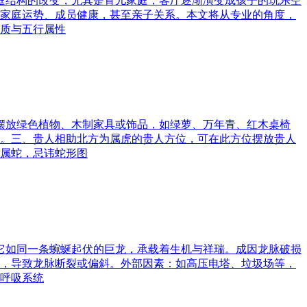
家庭结构的改变，尤其是育儿家庭，客厅逐渐演变成孩子的玩乐空
家庭运势、成员健康，甚至亲子关系。本文将从专业的角度，
质与五行属性
可摆放绿色植物、木制家具或饰品，如绿萝、万年青、红木桌椅
。三、贵人相助北方为属虎的贵人方位，可在此方位摆放贵人
属蛇，忌讳蛇形图
。它如同一条蜿蜒起伏的巨龙，承载着生机与祥瑞。成因龙脉破损
，导致龙脉断裂或偏斜。外部因素：如高压电塔、垃圾场等，
呼吸系统