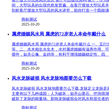
客厅摆大型玩具风水禁忌 客厅可以摆玩具吗,客厅，作
间，大型玩具的出现也愈发普遍。在客厅摆放大型玩具并
剖析客厅摆放大型玩具的风水讲究，助你打造一个既能满
商标测试
2025-10-20
属虎婚姻风水局 属虎的72岁老人本命年戴什么
属虎婚姻风水局 属虎的72岁老人本命年戴什么,一、
等。二、水木相生水生木，水对属虎婚姻有滋养作用。可
摆件，如关公像、金鸡等，有利于增强婚姻稳定性。四、
商标测试
2025-10-20
风水龙脉破损 风水龙脉地图要怎么下载
风水龙脉破损 风水龙脉地图要怎么下载,龙脉定义龙脉
主要有以下几种成因：人为破坏：如开山凿石、挖池填湖
破坏了龙脉的能量场。影响龙脉破损会对风水和居住者的
商标测试