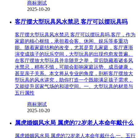
商标测试
2025-10-20
客厅摆大型玩具风水禁忌 客厅可以摆玩具吗
客厅摆大型玩具风水禁忌 客厅可以摆玩具吗,客厅，作为
家庭的核心枢纽，承担着会客、休闲、娱乐等多重功
能。随着家庭结构的改变，尤其是育儿家庭，客厅逐渐
演变成孩子的玩乐空间，大型玩具的出现也愈发普遍。
在客厅摆放大型玩具并非随意之举，背后隐藏着诸多风
水禁忌，稍有不慎，可能会影响家庭运势、成员健康，
甚至亲子关系。本文将从专业的角度，剖析客厅摆放大
型玩具的风水讲究，助你打造一个既能满足孩子需求，
又能提升居家气场的和谐空间。一、大型玩具的材质与
五行属性
商标测试
2025-10-20
属虎婚姻风水局 属虎的72岁老人本命年戴什么
属虎婚姻风水局 属虎的72岁老人本命年戴什么,一、五行