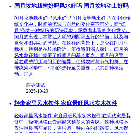
闰月坟地栽树好吗风水好吗 闰月坟地动土好吗
闰月坟地栽树好吗风水好吗 闰月坟地动土好吗,在中国传
统文化中，时间的流转与自然的变化密不可分，而“闰
月”作为一种特殊的历法现象，承载着丰富的文化意义。
闰月的出现，常常让人联想到阴阳五行的平衡，以及与
自然和谐共处的智慧。在这样的背景下，是否在闰月时
栽树，特别是在坟地附近，值得我们深入探讨。闰月的
风水象征我们需要了解闰月的基本概念。闰月的设置，
旨在调整阴历与阳历的差异，使得农时与节气相符。在
传统风水学中，时间的选择至关重要，尤其是种植活
动。闰月
商标测试
2025-10-20
轻奢家里风水摆件 家庭最旺风水实木摆件
轻奢家里风水摆件 家庭最旺风水实木摆件,在现代家居装
修中，轻奢风格正受到越来越多人的青睐。这种风格不
仅注重质感与品位，更强调一种内在的和谐美。风水摆