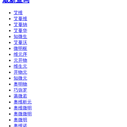
艾维
艾蔓维
艾蔓纳
艾蔓华
知微生
艾蔓沃
微明枢
维元序
元开物
维生元
开物元
知微元
奥明物
巧弥罗
蔼微若
奥维析元
奥维微明
奥微微明
奥微明
奥维诺