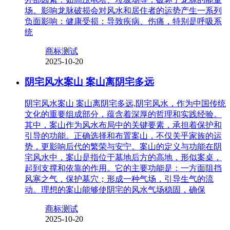
场。影响龙脉破损会对风水和居住者的运势产生一系列
负面影响：健康受损：导致疾病、伤痛，特别是呼吸系
统
商标测试
2025-10-20
阴宅风水案山 案山离阴宅多远
阴宅风水案山 案山离阴宅多远,阴宅风水，作为中国传统
文化的重要组成部分，蕴含着深厚的哲理和实践经验。
其中，案山作为风水布局中的关键要素，承担着保护和
引导的功能。正确选择和布置案山，不仅关乎家族的运
势，更影响后代的繁荣与安宁。案山的定义与功能在阴
宅风水中，案山是指位于墓地后方的高地，形似案桌，
起到支撑和依靠的作用。它的主要功能是：一方面阻挡
风寒之气，保护墓穴；形成一种气场，引导生气的流
动。理想的案山能够使阴宅的风水气场稳固，确保
商标测试
2025-10-20