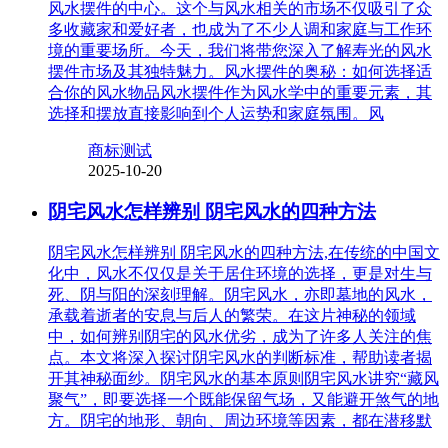
风水摆件的中心。这个与风水相关的市场不仅吸引了众
多收藏家和爱好者，也成为了不少人调和家庭与工作环
境的重要场所。今天，我们将带您深入了解寿光的风水
摆件市场及其独特魅力。风水摆件的奥秘：如何选择适
合你的风水物品风水摆件作为风水学中的重要元素，其
选择和摆放直接影响到个人运势和家庭氛围。风
商标测试
2025-10-20
阴宅风水怎样辨别 阴宅风水的四种方法
阴宅风水怎样辨别 阴宅风水的四种方法,在传统的中国文
化中，风水不仅仅是关于居住环境的选择，更是对生与
死、阴与阳的深刻理解。阴宅风水，亦即墓地的风水，
承载着逝者的安息与后人的繁荣。在这片神秘的领域
中，如何辨别阴宅的风水优劣，成为了许多人关注的焦
点。本文将深入探讨阴宅风水的判断标准，帮助读者揭
开其神秘面纱。阴宅风水的基本原则阴宅风水讲究“藏风
聚气”，即要选择一个既能保留气场，又能避开煞气的地
方。阴宅的地形、朝向、周边环境等因素，都在潜移默