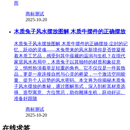
而
商标测试
2025-10-20
木质兔子风水摆放图解 木质牛摆件的正确摆放
木质兔子风水摆放图解 木质牛摆件的正确摆放,尘封的记
忆，跃动的灵魂——木兔带来的风水新境你是否曾凝视
着木质工艺品，感受到其中蕴藏的温润与生机？在现代
家居风水布局中，木质兔子以其独特的材质和象征意
义，悄然扮演着举足轻重的角色。它不仅仅是一件装饰
品，更是一座连接自然与心灵的桥梁，一个激活空间能
量、提升个人运势的风水密码。本文将为你揭秘木质兔
子风水摆放的奥秘，通过图解形式，深入剖析其材质选
择、造型寓意、方位禁忌，助你雕琢生机，跃动好运。
准备好跟随
商标测试
2025-10-20
在线求签