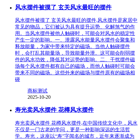
风水摆件被摸了 玄关风水最旺的摆件
风水摆件被摸了 玄关风水最旺的摆件,风水摆件是家居中
常见的物品，它们被认为具有提升运势、化解煞气的作
用。当风水摆件被他人触碰时，可能会对风水的稳定性
产生一定的影响。一、泄露风水能量风水摆件会聚集和
释放能量，为家中带来特定的磁场。当他人触碰摆件
时，会打乱其能量场，导致能量外泄。这可能会削弱摆
件的风水功效，降低其对运势的影响。二、干扰摆件磁
场每个风水摆件都有自己的磁场，而他人触碰时可能会
带来不同的磁场。这些外来的磁场与摆件原有的磁场相
碰
商标测试
2025-10-20
寿光卖风水摆件 花樽风水摆件
寿光卖风水摆件 花樽风水摆件,在中国传统文化中，风水
不仅是一门古老的学问，更是一种影响深远的生活哲
学。寿光，这座以“寿”字闻名的城市，近年来逐渐成为