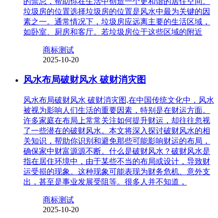
的禁忌，帮助你在生活中创造一个更和谐的居住空间。
垃圾房的位置选择垃圾房的位置是风水中最为关键的因
素之一。通常情况下，垃圾房应远离主要的生活区域，
如卧室、厨房和客厅。若垃圾房位于这些区域的附近
商标测试
2025-10-20
风水布局破财风水 破财消灾图
风水布局破财风水 破财消灾图,在中国传统文化中，风水
被视为影响人们生活的重要因素，特别是在财运方面。
许多家庭在布局上常常关注如何提升财运，却往往忽视
了一些潜在的破财风水。本文将深入探讨破财风水的相
关知识，帮助你识别和避免那些可能影响财运的布局，
确保家中财富源源不断。什么是破财风水？破财风水是
指在居住环境中，由于某些不当的布局或设计，导致财
运受损的现象。这种现象可能表现为财务危机、意外支
出，甚至是事业发展受阻等。很多人并不知道，
商标测试
2025-10-20