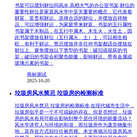
书架可以摆到财位吗风水 高档大气的办公室书架,财位的
重要性财位是家居风水学中至关重要的概念，它代表着
财富、富贵和财运。选择合适的财位，并摆放吉祥物
品，可以增强财运，为家庭带来财富。书架的五行属性
书架属于木制品，在五行中属木。木生火，火生土，因
此书架摆放在财位（五行属火、土）上，可以相生相
旺，有利于财运。禁忌摆放并非任何书架都适合摆放在
财位上。避免摆放以下类型的书架：破旧或损坏的书
架：破旧的书架会积聚负能量，影响财运。带有金属或
玻璃元素的书架：
商标测试
2025-10-20
垃圾房风水禁忌 垃圾房的检测标准
垃圾房风水禁忌 垃圾房的检测标准,在现代城市生活中，
垃圾房似乎是一个不可或缺的存在。你是否想过，垃圾
房的风水布局可能会影响到整个居住环境的能量流动？
风水学讲究人与环境的和谐，而垃圾房作为废弃物集中
地，其存在方式却往往被忽视。本文将揭示垃圾房风水