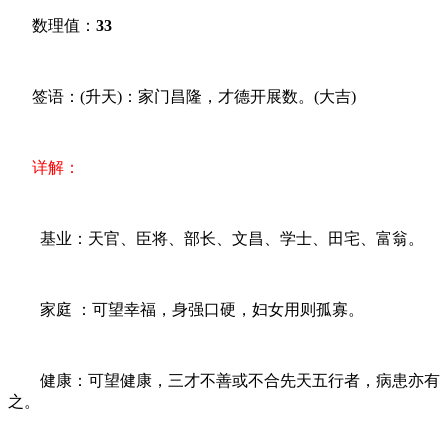
数理值：
33
签语：(升天)：家门昌隆，才德开展数。(大吉)
详解：
基业：天官、臣将、部长、文昌、学士、田宅、富翁。
家庭 ：可望幸福，身强口硬，妇女用则孤寡。
健康：可望健康，三才不善或不合先天五行者，病患亦有
之。