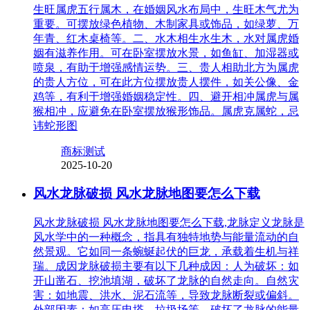
生旺属虎五行属木，在婚姻风水布局中，生旺木气尤为
重要。可摆放绿色植物、木制家具或饰品，如绿萝、万
年青、红木桌椅等。二、水木相生水生木，水对属虎婚
姻有滋养作用。可在卧室摆放水景，如鱼缸、加湿器或
喷泉，有助于增强感情运势。三、贵人相助北方为属虎
的贵人方位，可在此方位摆放贵人摆件，如关公像、金
鸡等，有利于增强婚姻稳定性。四、避开相冲属虎与属
猴相冲，应避免在卧室摆放猴形饰品。属虎克属蛇，忌
讳蛇形图
商标测试
2025-10-20
风水龙脉破损 风水龙脉地图要怎么下载
风水龙脉破损 风水龙脉地图要怎么下载,龙脉定义龙脉是
风水学中的一种概念，指具有独特地势与能量流动的自
然景观。它如同一条蜿蜒起伏的巨龙，承载着生机与祥
瑞。成因龙脉破损主要有以下几种成因：人为破坏：如
开山凿石、挖池填湖，破坏了龙脉的自然走向。自然灾
害：如地震、洪水、泥石流等，导致龙脉断裂或偏斜。
外部因素：如高压电塔、垃圾场等，破坏了龙脉的能量