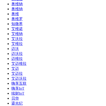
奥维钠
奥维纳
奥维
奥维罗
知微界
艾维诺
艾维纳
艾沃拉
艾维拉
迈沃
迈沃拉
迈维拉
艾迈维拉
艾迈
艾迈拉
艾迈沃拉
嗨享互联
嗨享IoT
续财IoT
贝华
鎏光纪