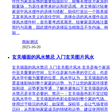
件作为家居装饰的重要组成部分，能够有效提升家居的
能量场，为居住者带来好运和舒适感。本文将探讨轻奢
家居中风水摆件的选择与搭配，助你打造出一个既美观
又富有风水意义的居住空间。选择合适的风水摆件在选
择风水摆件时，首先要考虑其寓意。轻奢家居风格注重
简约与高雅，因此摆件的选择应当精致且不失内涵。例
如，
商标测试
2025-10-20
玄关墙面的风水禁忌 入门玄关图片风水
玄关墙面的风水禁忌 入门玄关图片风水,玄关是每个家居
中至关重要的空间，它不仅是家与外界的交汇点，也是
风水学中极为重要的位置。风水学认为，玄关墙面的布
置直接影响到整个家庭的运势。为了让您的家居环境更
加和谐、运势更加亨通，了解并避免以下玄关墙面的风
水禁忌是非常必要的。禁忌一：玄关墙面色彩不宜过暗
在风水学中，玄关墙面的色彩会影响到整个家的气场。
使用过于暗沉的色彩，如深黑、深棕等，会让气场变得
沉闷，从而影响家庭成员的情绪和运势。建议使用明亮