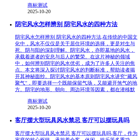
商标测试
2025-10-20
阴宅风水怎样辨别 阴宅风水的四种方法
阴宅风水怎样辨别 阴宅风水的四种方法,在传统的中国文
化中，风水不仅仅是关于居住环境的选择，更是对生与
死、阴与阳的深刻理解。阴宅风水，亦即墓地的风水，
承载着逝者的安息与后人的繁荣。在这片神秘的领域
中，如何辨别阴宅的风水优劣，成为了许多人关注的焦
点。本文将深入探讨阴宅风水的判断标准，帮助读者揭
开其神秘面纱。阴宅风水的基本原则阴宅风水讲究“藏风
聚气”，即要选择一个既能保留气场，又能避开煞气的地
方。阴宅的地形、朝向、周边环境等因素，都在潜移默
商标测试
2025-10-20
客厅摆大型玩具风水禁忌 客厅可以摆玩具吗
客厅摆大型玩具风水禁忌 客厅可以摆玩具吗,客厅，作为
家庭的核心枢纽，承担着会客、休闲、娱乐等多重功