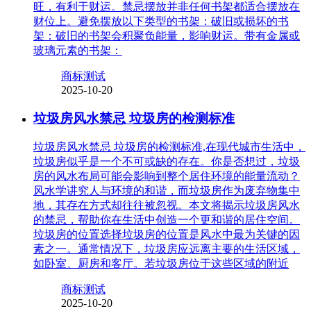
旺，有利于财运。禁忌摆放并非任何书架都适合摆放在
财位上。避免摆放以下类型的书架：破旧或损坏的书
架：破旧的书架会积聚负能量，影响财运。带有金属或
玻璃元素的书架：
商标测试
2025-10-20
垃圾房风水禁忌 垃圾房的检测标准
垃圾房风水禁忌 垃圾房的检测标准,在现代城市生活中，
垃圾房似乎是一个不可或缺的存在。你是否想过，垃圾
房的风水布局可能会影响到整个居住环境的能量流动？
风水学讲究人与环境的和谐，而垃圾房作为废弃物集中
地，其存在方式却往往被忽视。本文将揭示垃圾房风水
的禁忌，帮助你在生活中创造一个更和谐的居住空间。
垃圾房的位置选择垃圾房的位置是风水中最为关键的因
素之一。通常情况下，垃圾房应远离主要的生活区域，
如卧室、厨房和客厅。若垃圾房位于这些区域的附近
商标测试
2025-10-20