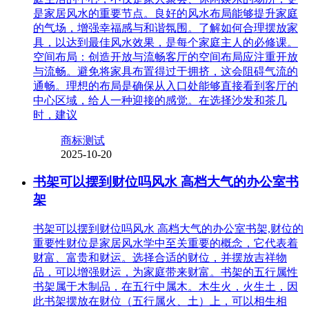
是家居风水的重要节点。良好的风水布局能够提升家庭
的气场，增强幸福感与和谐氛围。了解如何合理摆放家
具，以达到最佳风水效果，是每个家庭主人的必修课。
空间布局：创造开放与流畅客厅的空间布局应注重开放
与流畅。避免将家具布置得过于拥挤，这会阻碍气流的
通畅。理想的布局是确保从入口处能够直接看到客厅的
中心区域，给人一种迎接的感觉。在选择沙发和茶几
时，建议
商标测试
2025-10-20
书架可以摆到财位吗风水 高档大气的办公室书
架
书架可以摆到财位吗风水 高档大气的办公室书架,财位的
重要性财位是家居风水学中至关重要的概念，它代表着
财富、富贵和财运。选择合适的财位，并摆放吉祥物
品，可以增强财运，为家庭带来财富。书架的五行属性
书架属于木制品，在五行中属木。木生火，火生土，因
此书架摆放在财位（五行属火、土）上，可以相生相