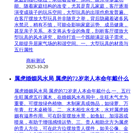
能。随着家庭结构的改变，尤其是育儿家庭，客厅逐渐
演变成孩子的玩乐空间，大型玩具的出现也愈发普遍。
在客厅摆放大型玩具并非随意之举，背后隐藏着诸多风
水禁忌，稍有不慎，可能会影响家庭运势、成员健康，
甚至亲子关系。本文将从专业的角度，剖析客厅摆放大
型玩具的风水讲究，助你打造一个既能满足孩子需求，
又能提升居家气场的和谐空间。一、大型玩具的材质与
五行属性
商标测试
2025-10-20
属虎婚姻风水局 属虎的72岁老人本命年戴什么
属虎婚姻风水局 属虎的72岁老人本命年戴什么,一、五行
生旺属虎五行属木，在婚姻风水布局中，生旺木气尤为
重要。可摆放绿色植物、木制家具或饰品，如绿萝、万
年青、红木桌椅等。二、水木相生水生木，水对属虎婚
姻有滋养作用。可在卧室摆放水景，如鱼缸、加湿器或
喷泉，有助于增强感情运势。三、贵人相助北方为属虎
的贵人方位，可在此方位摆放贵人摆件，如关公像、金