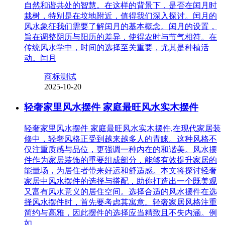
自然和谐共处的智慧。在这样的背景下，是否在闰月时
栽树，特别是在坟地附近，值得我们深入探讨。闰月的
风水象征我们需要了解闰月的基本概念。闰月的设置，
旨在调整阴历与阳历的差异，使得农时与节气相符。在
传统风水学中，时间的选择至关重要，尤其是种植活
动。闰月
商标测试
2025-10-20
轻奢家里风水摆件 家庭最旺风水实木摆件
轻奢家里风水摆件 家庭最旺风水实木摆件,在现代家居装
修中，轻奢风格正受到越来越多人的青睐。这种风格不
仅注重质感与品位，更强调一种内在的和谐美。风水摆
件作为家居装饰的重要组成部分，能够有效提升家居的
能量场，为居住者带来好运和舒适感。本文将探讨轻奢
家居中风水摆件的选择与搭配，助你打造出一个既美观
又富有风水意义的居住空间。选择合适的风水摆件在选
择风水摆件时，首先要考虑其寓意。轻奢家居风格注重
简约与高雅，因此摆件的选择应当精致且不失内涵。例
如，