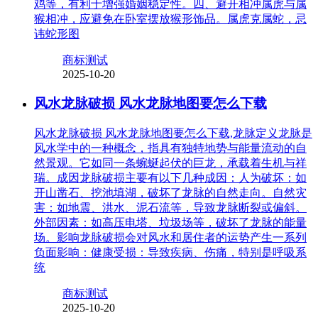
鸡等，有利于增强婚姻稳定性。四、避开相冲属虎与属
猴相冲，应避免在卧室摆放猴形饰品。属虎克属蛇，忌
讳蛇形图
商标测试
2025-10-20
风水龙脉破损 风水龙脉地图要怎么下载
风水龙脉破损 风水龙脉地图要怎么下载,龙脉定义龙脉是
风水学中的一种概念，指具有独特地势与能量流动的自
然景观。它如同一条蜿蜒起伏的巨龙，承载着生机与祥
瑞。成因龙脉破损主要有以下几种成因：人为破坏：如
开山凿石、挖池填湖，破坏了龙脉的自然走向。自然灾
害：如地震、洪水、泥石流等，导致龙脉断裂或偏斜。
外部因素：如高压电塔、垃圾场等，破坏了龙脉的能量
场。影响龙脉破损会对风水和居住者的运势产生一系列
负面影响：健康受损：导致疾病、伤痛，特别是呼吸系
统
商标测试
2025-10-20