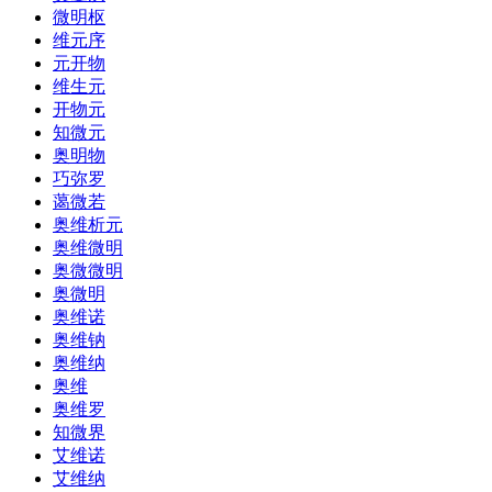
微明枢
维元序
元开物
维生元
开物元
知微元
奥明物
巧弥罗
蔼微若
奥维析元
奥维微明
奥微微明
奥微明
奥维诺
奥维钠
奥维纳
奥维
奥维罗
知微界
艾维诺
艾维纳