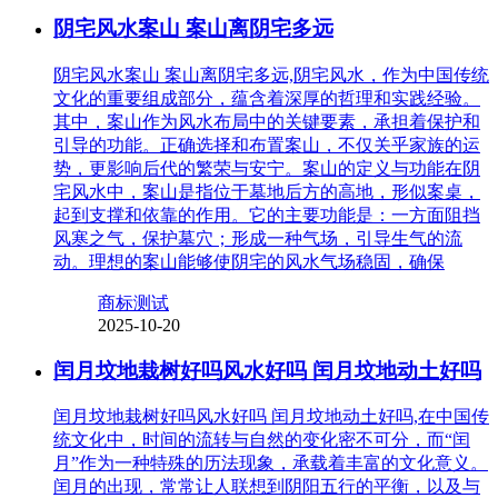
阴宅风水案山 案山离阴宅多远
阴宅风水案山 案山离阴宅多远,阴宅风水，作为中国传统
文化的重要组成部分，蕴含着深厚的哲理和实践经验。
其中，案山作为风水布局中的关键要素，承担着保护和
引导的功能。正确选择和布置案山，不仅关乎家族的运
势，更影响后代的繁荣与安宁。案山的定义与功能在阴
宅风水中，案山是指位于墓地后方的高地，形似案桌，
起到支撑和依靠的作用。它的主要功能是：一方面阻挡
风寒之气，保护墓穴；形成一种气场，引导生气的流
动。理想的案山能够使阴宅的风水气场稳固，确保
商标测试
2025-10-20
闰月坟地栽树好吗风水好吗 闰月坟地动土好吗
闰月坟地栽树好吗风水好吗 闰月坟地动土好吗,在中国传
统文化中，时间的流转与自然的变化密不可分，而“闰
月”作为一种特殊的历法现象，承载着丰富的文化意义。
闰月的出现，常常让人联想到阴阳五行的平衡，以及与