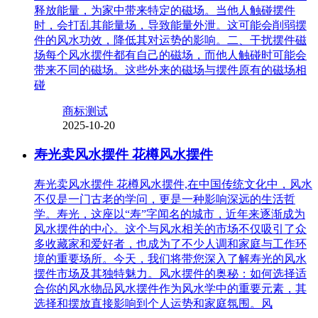
释放能量，为家中带来特定的磁场。当他人触碰摆件
时，会打乱其能量场，导致能量外泄。这可能会削弱摆
件的风水功效，降低其对运势的影响。二、干扰摆件磁
场每个风水摆件都有自己的磁场，而他人触碰时可能会
带来不同的磁场。这些外来的磁场与摆件原有的磁场相
碰
商标测试
2025-10-20
寿光卖风水摆件 花樽风水摆件
寿光卖风水摆件 花樽风水摆件,在中国传统文化中，风水
不仅是一门古老的学问，更是一种影响深远的生活哲
学。寿光，这座以“寿”字闻名的城市，近年来逐渐成为
风水摆件的中心。这个与风水相关的市场不仅吸引了众
多收藏家和爱好者，也成为了不少人调和家庭与工作环
境的重要场所。今天，我们将带您深入了解寿光的风水
摆件市场及其独特魅力。风水摆件的奥秘：如何选择适
合你的风水物品风水摆件作为风水学中的重要元素，其
选择和摆放直接影响到个人运势和家庭氛围。风