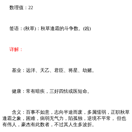
数理值：22
签语：(秋草)：秋草逢霜的斗争数。(凶)
详解：
基业：远洋、天乙、君臣、将星、劫赌。
健康：常有暗疾，三好四怯或医短命。
含义：百事不如意，志向半途而废，多属懦弱，正职秋草
逢霜之象，困难，病弱无气力，陷孤独，逆境不平常， 但也
有伟人，豪杰有此数者，不过其人生多波折。