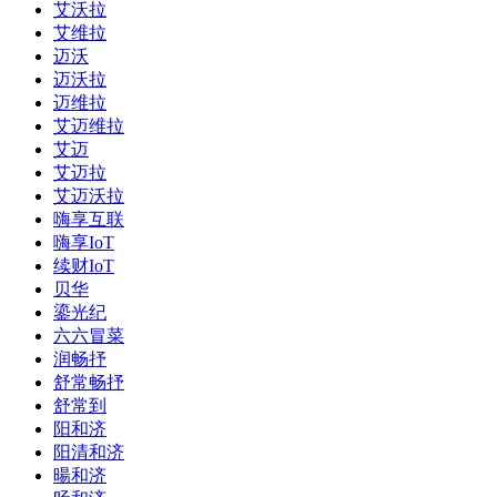
艾沃拉
艾维拉
迈沃
迈沃拉
迈维拉
艾迈维拉
艾迈
艾迈拉
艾迈沃拉
嗨享互联
嗨享IoT
续财IoT
贝华
鎏光纪
六六冒菜
润畅抒
舒常畅抒
舒常到
阳和济
阳清和济
暘和济