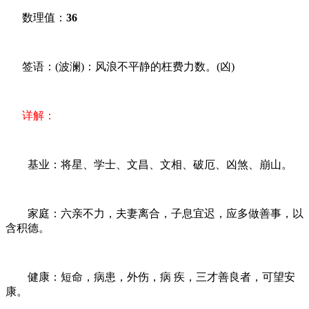
数理值：
36
签语：(波澜)：风浪不平静的枉费力数。(凶)
详解：
基业：将星、学士、文昌、文相、破厄、凶煞、崩山。
家庭：六亲不力，夫妻离合，子息宜迟，应多做善事，以
含积德。
健康：短命，病患，外伤，病 疾，三才善良者，可望安
康。