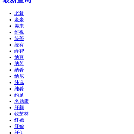
老肴
老米
美来
维视
统荟
统有
绎智
纳豆
纳芮
纳肴
纳尼
纯选
纯肴
约足
名鼎康
纤颜
牧芝林
纤嫣
纤婉
纤伊