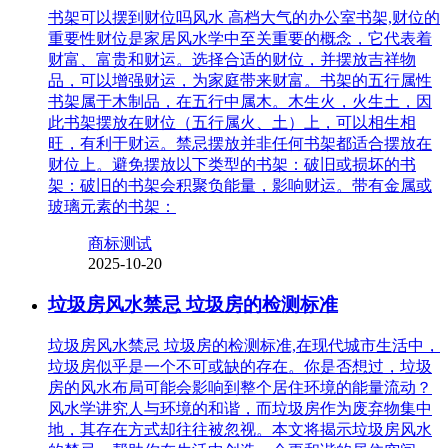
书架可以摆到财位吗风水 高档大气的办公室书架,财位的
重要性财位是家居风水学中至关重要的概念，它代表着
财富、富贵和财运。选择合适的财位，并摆放吉祥物
品，可以增强财运，为家庭带来财富。书架的五行属性
书架属于木制品，在五行中属木。木生火，火生土，因
此书架摆放在财位（五行属火、土）上，可以相生相
旺，有利于财运。禁忌摆放并非任何书架都适合摆放在
财位上。避免摆放以下类型的书架：破旧或损坏的书
架：破旧的书架会积聚负能量，影响财运。带有金属或
玻璃元素的书架：
商标测试
2025-10-20
垃圾房风水禁忌 垃圾房的检测标准
垃圾房风水禁忌 垃圾房的检测标准,在现代城市生活中，
垃圾房似乎是一个不可或缺的存在。你是否想过，垃圾
房的风水布局可能会影响到整个居住环境的能量流动？
风水学讲究人与环境的和谐，而垃圾房作为废弃物集中
地，其存在方式却往往被忽视。本文将揭示垃圾房风水