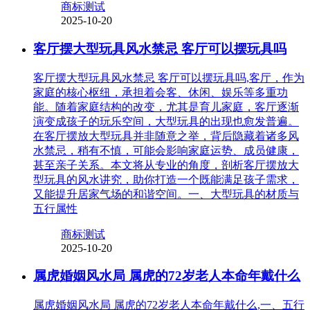
商标测试
2025-10-20
客厅摆大型玩具风水禁忌 客厅可以摆玩具吗
客厅摆大型玩具风水禁忌 客厅可以摆玩具吗,客厅，作为
家庭的核心枢纽，承担着会客、休闲、娱乐等多重功
能。随着家庭结构的改变，尤其是育儿家庭，客厅逐渐
演变成孩子的玩乐空间，大型玩具的出现也愈发普遍。
在客厅摆放大型玩具并非随意之举，背后隐藏着诸多风
水禁忌，稍有不慎，可能会影响家庭运势、成员健康，
甚至亲子关系。本文将从专业的角度，剖析客厅摆放大
型玩具的风水讲究，助你打造一个既能满足孩子需求，
又能提升居家气场的和谐空间。一、大型玩具的材质与
五行属性
商标测试
2025-10-20
属虎婚姻风水局 属虎的72岁老人本命年戴什么
属虎婚姻风水局 属虎的72岁老人本命年戴什么,一、五行