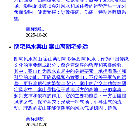
场。影响龙脉破损会对风水和居住者的运势产生一系列
负面影响：健康受损：导致疾病、伤痛，特别是呼吸系
统
商标测试
2025-10-20
阴宅风水案山 案山离阴宅多远
阴宅风水案山 案山离阴宅多远,阴宅风水，作为中国传统
文化的重要组成部分，蕴含着深厚的哲理和实践经验。
其中，案山作为风水布局中的关键要素，承担着保护和
引导的功能。正确选择和布置案山，不仅关乎家族的运
势，更影响后代的繁荣与安宁。案山的定义与功能在阴
宅风水中，案山是指位于墓地后方的高地，形似案桌，
起到支撑和依靠的作用。它的主要功能是：一方面阻挡
风寒之气，保护墓穴；形成一种气场，引导生气的流
动。理想的案山能够使阴宅的风水气场稳固，确保
商标测试
2025-10-20