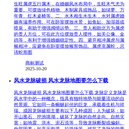
生旺属虎五行属木，在婚姻风水布局中，生旺木气尤为
重要。可摆放绿色植物、木制家具或饰品，如绿萝、万
年青、红木桌椅等。二、水木相生水生木，水对属虎婚
姻有滋养作用。可在卧室摆放水景，如鱼缸、加湿器或
喷泉，有助于增强感情运势。三、贵人相助北方为属虎
的贵人方位，可在此方位摆放贵人摆件，如关公像、金
鸡等，有利于增强婚姻稳定性。四、避开相冲属虎与属
猴相冲，应避免在卧室摆放猴形饰品。属虎克属蛇，忌
讳蛇形图
商标测试
2025-10-20
风水龙脉破损 风水龙脉地图要怎么下载
风水龙脉破损 风水龙脉地图要怎么下载,龙脉定义龙脉是
风水学中的一种概念，指具有独特地势与能量流动的自
然景观。它如同一条蜿蜒起伏的巨龙，承载着生机与祥
瑞。成因龙脉破损主要有以下几种成因：人为破坏：如
开山凿石、挖池填湖，破坏了龙脉的自然走向。自然灾
害：如地震、洪水、泥石流等，导致龙脉断裂或偏斜。
外部因素：如高压电塔、垃圾场等，破坏了龙脉的能量