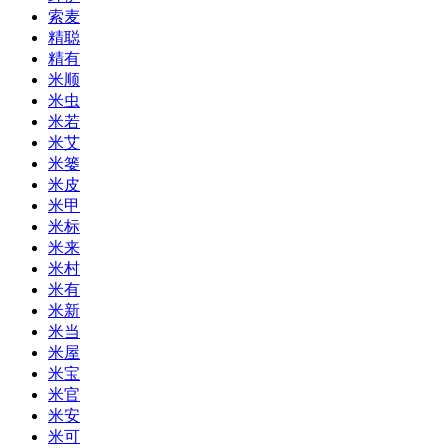
索麦
精聪
精有
米顺
米虫
米若
米艾
米篓
米皮
米甲
米标
米来
米村
米有
米新
米当
米屋
米宝
米官
米安
米可