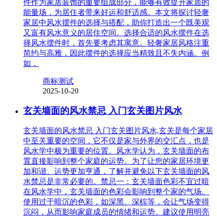
件作为家居装饰的重要组成部分，能够有效提升家居的
能量场，为居住者带来好运和舒适感。本文将探讨轻奢
家居中风水摆件的选择与搭配，助你打造出一个既美观
又富有风水意义的居住空间。选择合适的风水摆件在选
择风水摆件时，首先要考虑其寓意。轻奢家居风格注重
简约与高雅，因此摆件的选择应当精致且不失内涵。例
如，
商标测试
2025-10-20
玄关墙面的风水禁忌 入门玄关图片风水
玄关墙面的风水禁忌 入门玄关图片风水,玄关是每个家居
中至关重要的空间，它不仅是家与外界的交汇点，也是
风水学中极为重要的位置。风水学认为，玄关墙面的布
置直接影响到整个家庭的运势。为了让您的家居环境更
加和谐、运势更加亨通，了解并避免以下玄关墙面的风
水禁忌是非常必要的。禁忌一：玄关墙面色彩不宜过暗
在风水学中，玄关墙面的色彩会影响到整个家的气场。
使用过于暗沉的色彩，如深黑、深棕等，会让气场变得
沉闷，从而影响家庭成员的情绪和运势。建议使用明亮