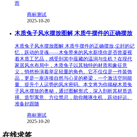
而
商标测试
2025-10-20
木质兔子风水摆放图解 木质牛摆件的正确摆放
木质兔子风水摆放图解 木质牛摆件的正确摆放,尘封的记
忆，跃动的灵魂——木兔带来的风水新境你是否曾凝视
着木质工艺品，感受到其中蕴藏的温润与生机？在现代
家居风水布局中，木质兔子以其独特的材质和象征意
义，悄然扮演着举足轻重的角色。它不仅仅是一件装饰
品，更是一座连接自然与心灵的桥梁，一个激活空间能
量、提升个人运势的风水密码。本文将为你揭秘木质兔
子风水摆放的奥秘，通过图解形式，深入剖析其材质选
择、造型寓意、方位禁忌，助你雕琢生机，跃动好运。
准备好跟随
商标测试
2025-10-20
在线求签