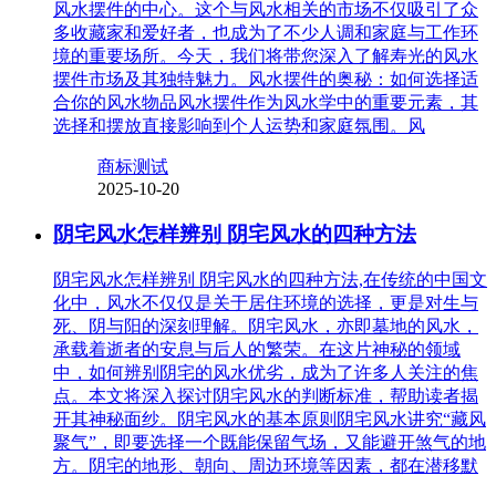
风水摆件的中心。这个与风水相关的市场不仅吸引了众
多收藏家和爱好者，也成为了不少人调和家庭与工作环
境的重要场所。今天，我们将带您深入了解寿光的风水
摆件市场及其独特魅力。风水摆件的奥秘：如何选择适
合你的风水物品风水摆件作为风水学中的重要元素，其
选择和摆放直接影响到个人运势和家庭氛围。风
商标测试
2025-10-20
阴宅风水怎样辨别 阴宅风水的四种方法
阴宅风水怎样辨别 阴宅风水的四种方法,在传统的中国文
化中，风水不仅仅是关于居住环境的选择，更是对生与
死、阴与阳的深刻理解。阴宅风水，亦即墓地的风水，
承载着逝者的安息与后人的繁荣。在这片神秘的领域
中，如何辨别阴宅的风水优劣，成为了许多人关注的焦
点。本文将深入探讨阴宅风水的判断标准，帮助读者揭
开其神秘面纱。阴宅风水的基本原则阴宅风水讲究“藏风
聚气”，即要选择一个既能保留气场，又能避开煞气的地
方。阴宅的地形、朝向、周边环境等因素，都在潜移默