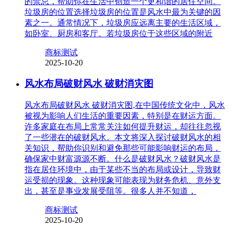
的禁忌，帮助你在生活中创造一个更和谐的居住空间。
垃圾房的位置选择垃圾房的位置是风水中最为关键的因
素之一。通常情况下，垃圾房应远离主要的生活区域，
如卧室、厨房和客厅。若垃圾房位于这些区域的附近
商标测试
2025-10-20
风水布局破财风水 破财消灾图
风水布局破财风水 破财消灾图,在中国传统文化中，风水
被视为影响人们生活的重要因素，特别是在财运方面。
许多家庭在布局上常常关注如何提升财运，却往往忽视
了一些潜在的破财风水。本文将深入探讨破财风水的相
关知识，帮助你识别和避免那些可能影响财运的布局，
确保家中财富源源不断。什么是破财风水？破财风水是
指在居住环境中，由于某些不当的布局或设计，导致财
运受损的现象。这种现象可能表现为财务危机、意外支
出，甚至是事业发展受阻等。很多人并不知道，
商标测试
2025-10-20