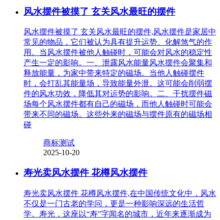
风水摆件被摸了 玄关风水最旺的摆件
风水摆件被摸了 玄关风水最旺的摆件,风水摆件是家居中
常见的物品，它们被认为具有提升运势、化解煞气的作
用。当风水摆件被他人触碰时，可能会对风水的稳定性
产生一定的影响。一、泄露风水能量风水摆件会聚集和
释放能量，为家中带来特定的磁场。当他人触碰摆件
时，会打乱其能量场，导致能量外泄。这可能会削弱摆
件的风水功效，降低其对运势的影响。二、干扰摆件磁
场每个风水摆件都有自己的磁场，而他人触碰时可能会
带来不同的磁场。这些外来的磁场与摆件原有的磁场相
碰
商标测试
2025-10-20
寿光卖风水摆件 花樽风水摆件
寿光卖风水摆件 花樽风水摆件,在中国传统文化中，风水
不仅是一门古老的学问，更是一种影响深远的生活哲
学。寿光，这座以“寿”字闻名的城市，近年来逐渐成为