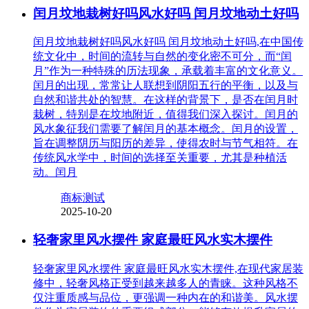
闰月坟地栽树好吗风水好吗 闰月坟地动土好吗
闰月坟地栽树好吗风水好吗 闰月坟地动土好吗,在中国传
统文化中，时间的流转与自然的变化密不可分，而“闰
月”作为一种特殊的历法现象，承载着丰富的文化意义。
闰月的出现，常常让人联想到阴阳五行的平衡，以及与
自然和谐共处的智慧。在这样的背景下，是否在闰月时
栽树，特别是在坟地附近，值得我们深入探讨。闰月的
风水象征我们需要了解闰月的基本概念。闰月的设置，
旨在调整阴历与阳历的差异，使得农时与节气相符。在
传统风水学中，时间的选择至关重要，尤其是种植活
动。闰月
商标测试
2025-10-20
轻奢家里风水摆件 家庭最旺风水实木摆件
轻奢家里风水摆件 家庭最旺风水实木摆件,在现代家居装
修中，轻奢风格正受到越来越多人的青睐。这种风格不
仅注重质感与品位，更强调一种内在的和谐美。风水摆