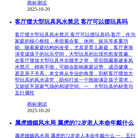
商标测试
2025-10-20
客厅摆大型玩具风水禁忌 客厅可以摆玩具吗
客厅摆大型玩具风水禁忌 客厅可以摆玩具吗,客厅，作为
家庭的核心枢纽，承担着会客、休闲、娱乐等多重功
能。随着家庭结构的改变，尤其是育儿家庭，客厅逐渐
演变成孩子的玩乐空间，大型玩具的出现也愈发普遍。
在客厅摆放大型玩具并非随意之举，背后隐藏着诸多风
水禁忌，稍有不慎，可能会影响家庭运势、成员健康，
甚至亲子关系。本文将从专业的角度，剖析客厅摆放大
型玩具的风水讲究，助你打造一个既能满足孩子需求，
又能提升居家气场的和谐空间。一、大型玩具的材质与
五行属性
商标测试
2025-10-20
属虎婚姻风水局 属虎的72岁老人本命年戴什么
属虎婚姻风水局 属虎的72岁老人本命年戴什么,一、五行