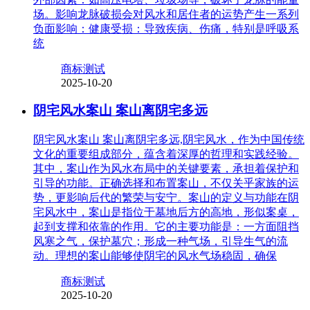
场。影响龙脉破损会对风水和居住者的运势产生一系列
负面影响：健康受损：导致疾病、伤痛，特别是呼吸系
统
商标测试
2025-10-20
阴宅风水案山 案山离阴宅多远
阴宅风水案山 案山离阴宅多远,阴宅风水，作为中国传统
文化的重要组成部分，蕴含着深厚的哲理和实践经验。
其中，案山作为风水布局中的关键要素，承担着保护和
引导的功能。正确选择和布置案山，不仅关乎家族的运
势，更影响后代的繁荣与安宁。案山的定义与功能在阴
宅风水中，案山是指位于墓地后方的高地，形似案桌，
起到支撑和依靠的作用。它的主要功能是：一方面阻挡
风寒之气，保护墓穴；形成一种气场，引导生气的流
动。理想的案山能够使阴宅的风水气场稳固，确保
商标测试
2025-10-20