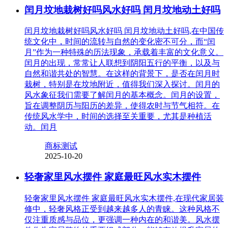
闰月坟地栽树好吗风水好吗 闰月坟地动土好吗
闰月坟地栽树好吗风水好吗 闰月坟地动土好吗,在中国传
统文化中，时间的流转与自然的变化密不可分，而“闰
月”作为一种特殊的历法现象，承载着丰富的文化意义。
闰月的出现，常常让人联想到阴阳五行的平衡，以及与
自然和谐共处的智慧。在这样的背景下，是否在闰月时
栽树，特别是在坟地附近，值得我们深入探讨。闰月的
风水象征我们需要了解闰月的基本概念。闰月的设置，
旨在调整阴历与阳历的差异，使得农时与节气相符。在
传统风水学中，时间的选择至关重要，尤其是种植活
动。闰月
商标测试
2025-10-20
轻奢家里风水摆件 家庭最旺风水实木摆件
轻奢家里风水摆件 家庭最旺风水实木摆件,在现代家居装
修中，轻奢风格正受到越来越多人的青睐。这种风格不
仅注重质感与品位，更强调一种内在的和谐美。风水摆