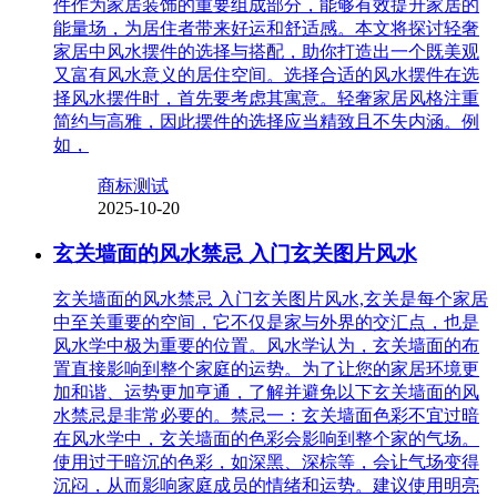
件作为家居装饰的重要组成部分，能够有效提升家居的
能量场，为居住者带来好运和舒适感。本文将探讨轻奢
家居中风水摆件的选择与搭配，助你打造出一个既美观
又富有风水意义的居住空间。选择合适的风水摆件在选
择风水摆件时，首先要考虑其寓意。轻奢家居风格注重
简约与高雅，因此摆件的选择应当精致且不失内涵。例
如，
商标测试
2025-10-20
玄关墙面的风水禁忌 入门玄关图片风水
玄关墙面的风水禁忌 入门玄关图片风水,玄关是每个家居
中至关重要的空间，它不仅是家与外界的交汇点，也是
风水学中极为重要的位置。风水学认为，玄关墙面的布
置直接影响到整个家庭的运势。为了让您的家居环境更
加和谐、运势更加亨通，了解并避免以下玄关墙面的风
水禁忌是非常必要的。禁忌一：玄关墙面色彩不宜过暗
在风水学中，玄关墙面的色彩会影响到整个家的气场。
使用过于暗沉的色彩，如深黑、深棕等，会让气场变得
沉闷，从而影响家庭成员的情绪和运势。建议使用明亮