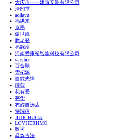
大庆市一一建筑安装有限公司
清韶堂
aollavu
福满来
京墨
傲世凯
脆老登
亮靓瘦
河南爱康裕智能科技有限公司
varyher
百合顺
雪杞源
自愈先锋
颜蔻
花有爱
芫华
衣媉自选店
特瑞捷
JUDCHUOA
LOVHERHMO
畋坊
焱炼古法