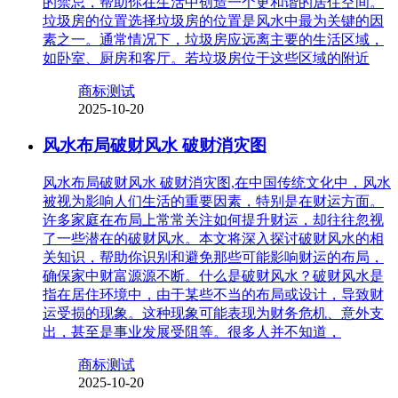
的禁忌，帮助你在生活中创造一个更和谐的居住空间。
垃圾房的位置选择垃圾房的位置是风水中最为关键的因
素之一。通常情况下，垃圾房应远离主要的生活区域，
如卧室、厨房和客厅。若垃圾房位于这些区域的附近
商标测试
2025-10-20
风水布局破财风水 破财消灾图
风水布局破财风水 破财消灾图,在中国传统文化中，风水
被视为影响人们生活的重要因素，特别是在财运方面。
许多家庭在布局上常常关注如何提升财运，却往往忽视
了一些潜在的破财风水。本文将深入探讨破财风水的相
关知识，帮助你识别和避免那些可能影响财运的布局，
确保家中财富源源不断。什么是破财风水？破财风水是
指在居住环境中，由于某些不当的布局或设计，导致财
运受损的现象。这种现象可能表现为财务危机、意外支
出，甚至是事业发展受阻等。很多人并不知道，
商标测试
2025-10-20