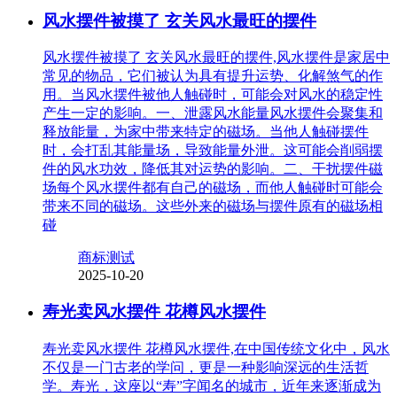
风水摆件被摸了 玄关风水最旺的摆件
风水摆件被摸了 玄关风水最旺的摆件,风水摆件是家居中
常见的物品，它们被认为具有提升运势、化解煞气的作
用。当风水摆件被他人触碰时，可能会对风水的稳定性
产生一定的影响。一、泄露风水能量风水摆件会聚集和
释放能量，为家中带来特定的磁场。当他人触碰摆件
时，会打乱其能量场，导致能量外泄。这可能会削弱摆
件的风水功效，降低其对运势的影响。二、干扰摆件磁
场每个风水摆件都有自己的磁场，而他人触碰时可能会
带来不同的磁场。这些外来的磁场与摆件原有的磁场相
碰
商标测试
2025-10-20
寿光卖风水摆件 花樽风水摆件
寿光卖风水摆件 花樽风水摆件,在中国传统文化中，风水
不仅是一门古老的学问，更是一种影响深远的生活哲
学。寿光，这座以“寿”字闻名的城市，近年来逐渐成为