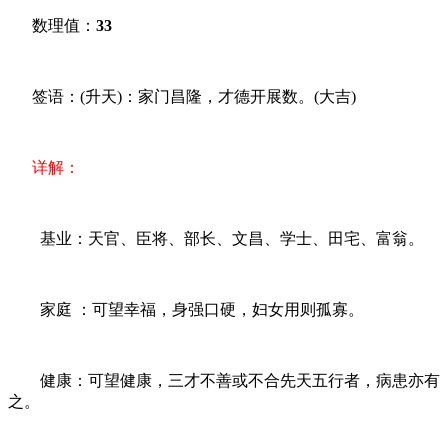
数理值：
33
签语：(升天)：家门昌隆，才德开展数。(大吉)
详解：
基业：天官、臣将、部长、文昌、学士、田宅、富翁。
家庭 ：可望幸福，身强口硬，妇女用则孤寡。
健康：可望健康，三才不善或不合先天五行者，病患亦有
之。