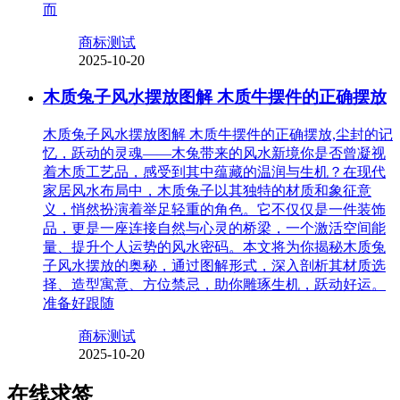
而
商标测试
2025-10-20
木质兔子风水摆放图解 木质牛摆件的正确摆放
木质兔子风水摆放图解 木质牛摆件的正确摆放,尘封的记
忆，跃动的灵魂——木兔带来的风水新境你是否曾凝视
着木质工艺品，感受到其中蕴藏的温润与生机？在现代
家居风水布局中，木质兔子以其独特的材质和象征意
义，悄然扮演着举足轻重的角色。它不仅仅是一件装饰
品，更是一座连接自然与心灵的桥梁，一个激活空间能
量、提升个人运势的风水密码。本文将为你揭秘木质兔
子风水摆放的奥秘，通过图解形式，深入剖析其材质选
择、造型寓意、方位禁忌，助你雕琢生机，跃动好运。
准备好跟随
商标测试
2025-10-20
在线求签