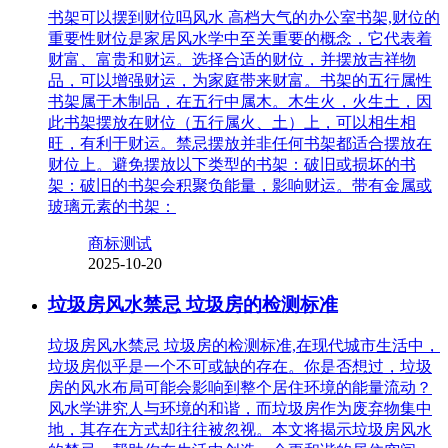
书架可以摆到财位吗风水 高档大气的办公室书架,财位的
重要性财位是家居风水学中至关重要的概念，它代表着
财富、富贵和财运。选择合适的财位，并摆放吉祥物
品，可以增强财运，为家庭带来财富。书架的五行属性
书架属于木制品，在五行中属木。木生火，火生土，因
此书架摆放在财位（五行属火、土）上，可以相生相
旺，有利于财运。禁忌摆放并非任何书架都适合摆放在
财位上。避免摆放以下类型的书架：破旧或损坏的书
架：破旧的书架会积聚负能量，影响财运。带有金属或
玻璃元素的书架：
商标测试
2025-10-20
垃圾房风水禁忌 垃圾房的检测标准
垃圾房风水禁忌 垃圾房的检测标准,在现代城市生活中，
垃圾房似乎是一个不可或缺的存在。你是否想过，垃圾
房的风水布局可能会影响到整个居住环境的能量流动？
风水学讲究人与环境的和谐，而垃圾房作为废弃物集中
地，其存在方式却往往被忽视。本文将揭示垃圾房风水