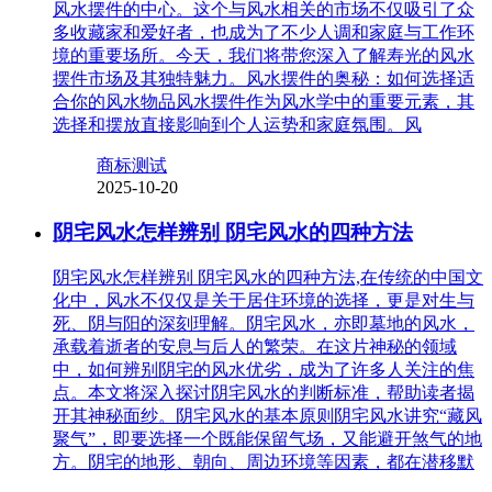
风水摆件的中心。这个与风水相关的市场不仅吸引了众
多收藏家和爱好者，也成为了不少人调和家庭与工作环
境的重要场所。今天，我们将带您深入了解寿光的风水
摆件市场及其独特魅力。风水摆件的奥秘：如何选择适
合你的风水物品风水摆件作为风水学中的重要元素，其
选择和摆放直接影响到个人运势和家庭氛围。风
商标测试
2025-10-20
阴宅风水怎样辨别 阴宅风水的四种方法
阴宅风水怎样辨别 阴宅风水的四种方法,在传统的中国文
化中，风水不仅仅是关于居住环境的选择，更是对生与
死、阴与阳的深刻理解。阴宅风水，亦即墓地的风水，
承载着逝者的安息与后人的繁荣。在这片神秘的领域
中，如何辨别阴宅的风水优劣，成为了许多人关注的焦
点。本文将深入探讨阴宅风水的判断标准，帮助读者揭
开其神秘面纱。阴宅风水的基本原则阴宅风水讲究“藏风
聚气”，即要选择一个既能保留气场，又能避开煞气的地
方。阴宅的地形、朝向、周边环境等因素，都在潜移默