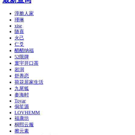
淳脆人家
瑾琳
xise
随喜
火己
仁爻
醋醋纳福
52限牌
寰宇开口茶
岩润
舒养恋
荷花居家生活
九尾狐
参海时
Toyar
侗笙源
LOVHEMM
福康坊
桐熙云服
擦元素