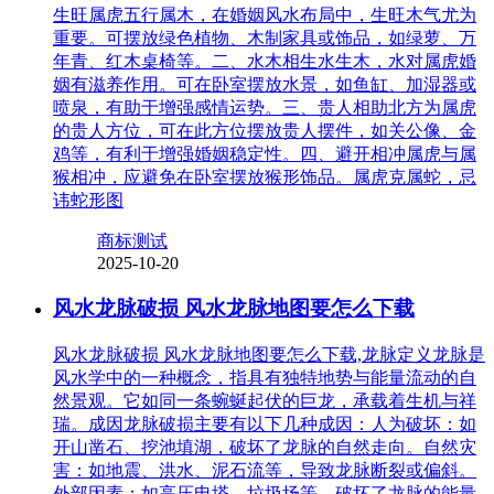
生旺属虎五行属木，在婚姻风水布局中，生旺木气尤为
重要。可摆放绿色植物、木制家具或饰品，如绿萝、万
年青、红木桌椅等。二、水木相生水生木，水对属虎婚
姻有滋养作用。可在卧室摆放水景，如鱼缸、加湿器或
喷泉，有助于增强感情运势。三、贵人相助北方为属虎
的贵人方位，可在此方位摆放贵人摆件，如关公像、金
鸡等，有利于增强婚姻稳定性。四、避开相冲属虎与属
猴相冲，应避免在卧室摆放猴形饰品。属虎克属蛇，忌
讳蛇形图
商标测试
2025-10-20
风水龙脉破损 风水龙脉地图要怎么下载
风水龙脉破损 风水龙脉地图要怎么下载,龙脉定义龙脉是
风水学中的一种概念，指具有独特地势与能量流动的自
然景观。它如同一条蜿蜒起伏的巨龙，承载着生机与祥
瑞。成因龙脉破损主要有以下几种成因：人为破坏：如
开山凿石、挖池填湖，破坏了龙脉的自然走向。自然灾
害：如地震、洪水、泥石流等，导致龙脉断裂或偏斜。
外部因素：如高压电塔、垃圾场等，破坏了龙脉的能量