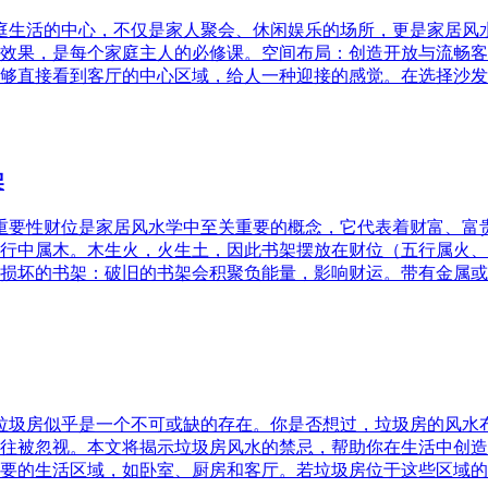
家庭生活的中心，不仅是家人聚会、休闲娱乐的场所，更是家居
效果，是每个家庭主人的必修课。空间布局：创造开放与流畅客
够直接看到客厅的中心区域，给人一种迎接的感觉。在选择沙发
架
的重要性财位是家居风水学中至关重要的概念，它代表着财富、
行中属木。木生火，火生土，因此书架摆放在财位（五行属火、
损坏的书架：破旧的书架会积聚负能量，影响财运。带有金属或
，垃圾房似乎是一个不可或缺的存在。你是否想过，垃圾房的风
往被忽视。本文将揭示垃圾房风水的禁忌，帮助你在生活中创造
要的生活区域，如卧室、厨房和客厅。若垃圾房位于这些区域的