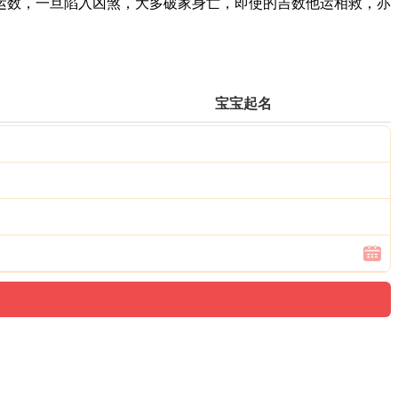
数，一旦陷入凶煞，大多破家身亡，即使的吉数他运相救，亦
宝宝起名