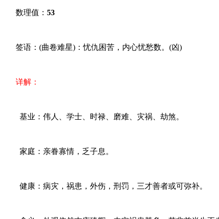
数理值：
53
签语：(曲卷难星)：忧仇困苦，内心忧愁数。(凶)
详解：
基业：伟人、学士、时禄、磨难、灾祸、劫煞。
家庭：亲眷寡情，乏子息。
健康：病灾，祸患，外伤，刑罚，三才善者或可弥补。