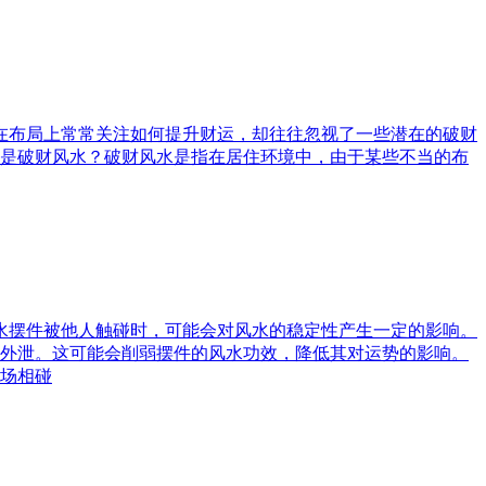
庭在布局上常常关注如何提升财运，却往往忽视了一些潜在的破财
是破财风水？破财风水是指在居住环境中，由于某些不当的布
风水摆件被他人触碰时，可能会对风水的稳定性产生一定的影响。
外泄。这可能会削弱摆件的风水功效，降低其对运势的影响。
场相碰