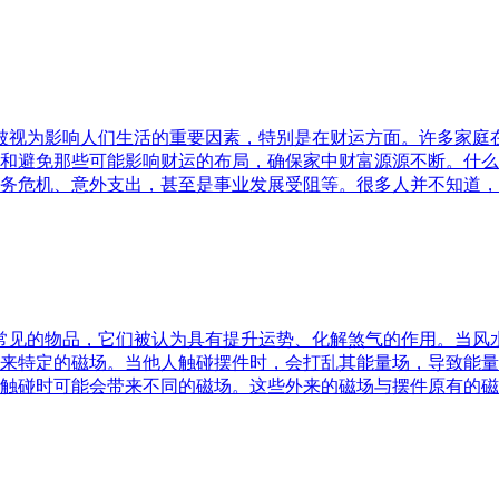
水被视为影响人们生活的重要因素，特别是在财运方面。许多家
和避免那些可能影响财运的布局，确保家中财富源源不断。什么
务危机、意外支出，甚至是事业发展受阻等。很多人并不知道，
中常见的物品，它们被认为具有提升运势、化解煞气的作用。当
来特定的磁场。当他人触碰摆件时，会打乱其能量场，导致能量
触碰时可能会带来不同的磁场。这些外来的磁场与摆件原有的磁