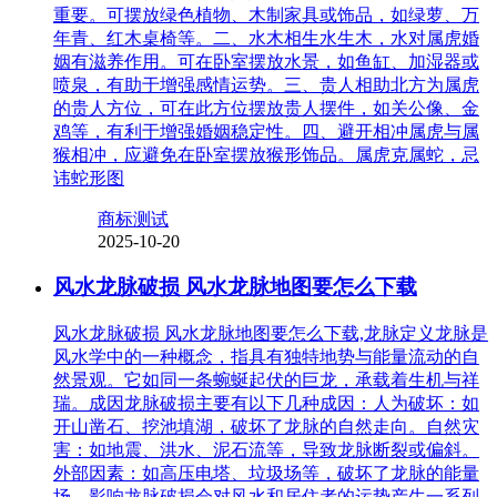
重要。可摆放绿色植物、木制家具或饰品，如绿萝、万
年青、红木桌椅等。二、水木相生水生木，水对属虎婚
姻有滋养作用。可在卧室摆放水景，如鱼缸、加湿器或
喷泉，有助于增强感情运势。三、贵人相助北方为属虎
的贵人方位，可在此方位摆放贵人摆件，如关公像、金
鸡等，有利于增强婚姻稳定性。四、避开相冲属虎与属
猴相冲，应避免在卧室摆放猴形饰品。属虎克属蛇，忌
讳蛇形图
商标测试
2025-10-20
风水龙脉破损 风水龙脉地图要怎么下载
风水龙脉破损 风水龙脉地图要怎么下载,龙脉定义龙脉是
风水学中的一种概念，指具有独特地势与能量流动的自
然景观。它如同一条蜿蜒起伏的巨龙，承载着生机与祥
瑞。成因龙脉破损主要有以下几种成因：人为破坏：如
开山凿石、挖池填湖，破坏了龙脉的自然走向。自然灾
害：如地震、洪水、泥石流等，导致龙脉断裂或偏斜。
外部因素：如高压电塔、垃圾场等，破坏了龙脉的能量
场。影响龙脉破损会对风水和居住者的运势产生一系列