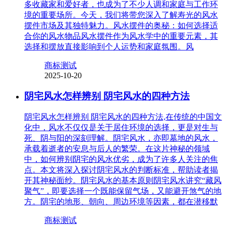
多收藏家和爱好者，也成为了不少人调和家庭与工作环
境的重要场所。今天，我们将带您深入了解寿光的风水
摆件市场及其独特魅力。风水摆件的奥秘：如何选择适
合你的风水物品风水摆件作为风水学中的重要元素，其
选择和摆放直接影响到个人运势和家庭氛围。风
商标测试
2025-10-20
阴宅风水怎样辨别 阴宅风水的四种方法
阴宅风水怎样辨别 阴宅风水的四种方法,在传统的中国文
化中，风水不仅仅是关于居住环境的选择，更是对生与
死、阴与阳的深刻理解。阴宅风水，亦即墓地的风水，
承载着逝者的安息与后人的繁荣。在这片神秘的领域
中，如何辨别阴宅的风水优劣，成为了许多人关注的焦
点。本文将深入探讨阴宅风水的判断标准，帮助读者揭
开其神秘面纱。阴宅风水的基本原则阴宅风水讲究“藏风
聚气”，即要选择一个既能保留气场，又能避开煞气的地
方。阴宅的地形、朝向、周边环境等因素，都在潜移默
商标测试