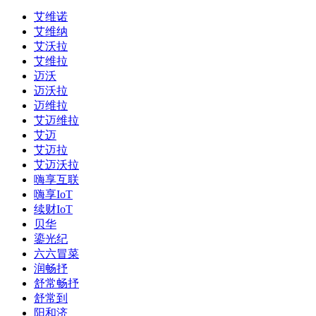
艾维诺
艾维纳
艾沃拉
艾维拉
迈沃
迈沃拉
迈维拉
艾迈维拉
艾迈
艾迈拉
艾迈沃拉
嗨享互联
嗨享IoT
续财IoT
贝华
鎏光纪
六六冒菜
润畅抒
舒常畅抒
舒常到
阳和济