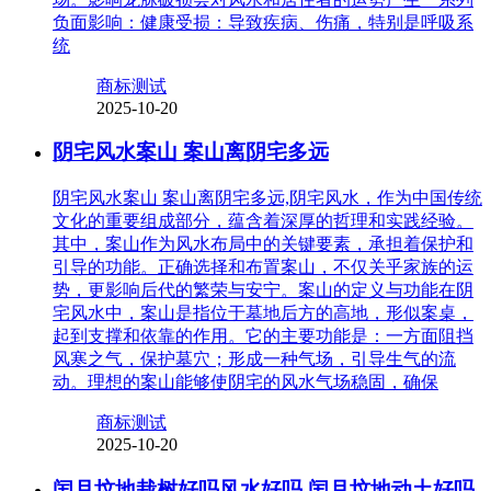
负面影响：健康受损：导致疾病、伤痛，特别是呼吸系
统
商标测试
2025-10-20
阴宅风水案山 案山离阴宅多远
阴宅风水案山 案山离阴宅多远,阴宅风水，作为中国传统
文化的重要组成部分，蕴含着深厚的哲理和实践经验。
其中，案山作为风水布局中的关键要素，承担着保护和
引导的功能。正确选择和布置案山，不仅关乎家族的运
势，更影响后代的繁荣与安宁。案山的定义与功能在阴
宅风水中，案山是指位于墓地后方的高地，形似案桌，
起到支撑和依靠的作用。它的主要功能是：一方面阻挡
风寒之气，保护墓穴；形成一种气场，引导生气的流
动。理想的案山能够使阴宅的风水气场稳固，确保
商标测试
2025-10-20
闰月坟地栽树好吗风水好吗 闰月坟地动土好吗