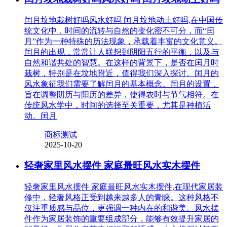
闰月坟地栽树好吗风水好吗 闰月坟地动土好吗,在中国传
统文化中，时间的流转与自然的变化密不可分，而“闰
月”作为一种特殊的历法现象，承载着丰富的文化意义。
闰月的出现，常常让人联想到阴阳五行的平衡，以及与
自然和谐共处的智慧。在这样的背景下，是否在闰月时
栽树，特别是在坟地附近，值得我们深入探讨。闰月的
风水象征我们需要了解闰月的基本概念。闰月的设置，
旨在调整阴历与阳历的差异，使得农时与节气相符。在
传统风水学中，时间的选择至关重要，尤其是种植活
动。闰月
商标测试
2025-10-20
轻奢家里风水摆件 家庭最旺风水实木摆件
轻奢家里风水摆件 家庭最旺风水实木摆件,在现代家居装
修中，轻奢风格正受到越来越多人的青睐。这种风格不
仅注重质感与品位，更强调一种内在的和谐美。风水摆
件作为家居装饰的重要组成部分，能够有效提升家居的