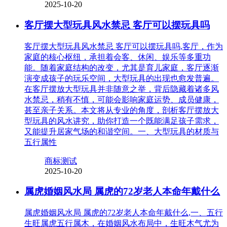
2025-10-20
客厅摆大型玩具风水禁忌 客厅可以摆玩具吗
客厅摆大型玩具风水禁忌 客厅可以摆玩具吗,客厅，作为
家庭的核心枢纽，承担着会客、休闲、娱乐等多重功
能。随着家庭结构的改变，尤其是育儿家庭，客厅逐渐
演变成孩子的玩乐空间，大型玩具的出现也愈发普遍。
在客厅摆放大型玩具并非随意之举，背后隐藏着诸多风
水禁忌，稍有不慎，可能会影响家庭运势、成员健康，
甚至亲子关系。本文将从专业的角度，剖析客厅摆放大
型玩具的风水讲究，助你打造一个既能满足孩子需求，
又能提升居家气场的和谐空间。一、大型玩具的材质与
五行属性
商标测试
2025-10-20
属虎婚姻风水局 属虎的72岁老人本命年戴什么
属虎婚姻风水局 属虎的72岁老人本命年戴什么,一、五行
生旺属虎五行属木，在婚姻风水布局中，生旺木气尤为