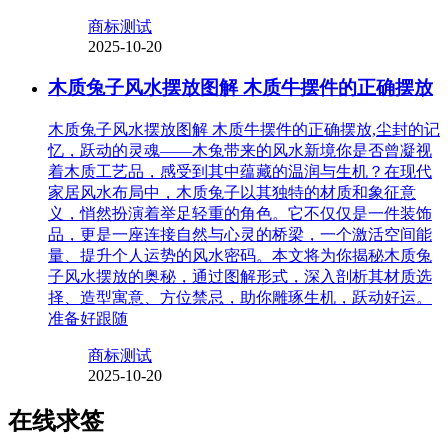
商标测试
2025-10-20
木质兔子风水摆放图解 木质牛摆件的正确摆放
木质兔子风水摆放图解 木质牛摆件的正确摆放,尘封的记
忆，跃动的灵魂——木兔带来的风水新境你是否曾凝视
着木质工艺品，感受到其中蕴藏的温润与生机？在现代
家居风水布局中，木质兔子以其独特的材质和象征意
义，悄然扮演着举足轻重的角色。它不仅仅是一件装饰
品，更是一座连接自然与心灵的桥梁，一个激活空间能
量、提升个人运势的风水密码。本文将为你揭秘木质兔
子风水摆放的奥秘，通过图解形式，深入剖析其材质选
择、造型寓意、方位禁忌，助你雕琢生机，跃动好运。
准备好跟随
商标测试
2025-10-20
在线求签