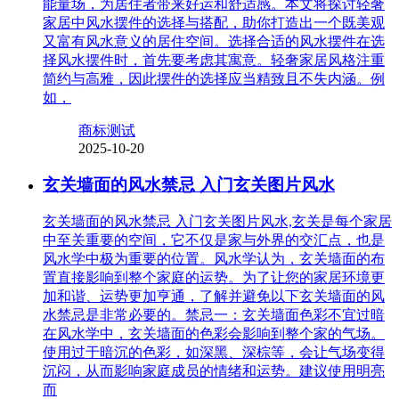
能量场，为居住者带来好运和舒适感。本文将探讨轻奢
家居中风水摆件的选择与搭配，助你打造出一个既美观
又富有风水意义的居住空间。选择合适的风水摆件在选
择风水摆件时，首先要考虑其寓意。轻奢家居风格注重
简约与高雅，因此摆件的选择应当精致且不失内涵。例
如，
商标测试
2025-10-20
玄关墙面的风水禁忌 入门玄关图片风水
玄关墙面的风水禁忌 入门玄关图片风水,玄关是每个家居
中至关重要的空间，它不仅是家与外界的交汇点，也是
风水学中极为重要的位置。风水学认为，玄关墙面的布
置直接影响到整个家庭的运势。为了让您的家居环境更
加和谐、运势更加亨通，了解并避免以下玄关墙面的风
水禁忌是非常必要的。禁忌一：玄关墙面色彩不宜过暗
在风水学中，玄关墙面的色彩会影响到整个家的气场。
使用过于暗沉的色彩，如深黑、深棕等，会让气场变得
沉闷，从而影响家庭成员的情绪和运势。建议使用明亮
而