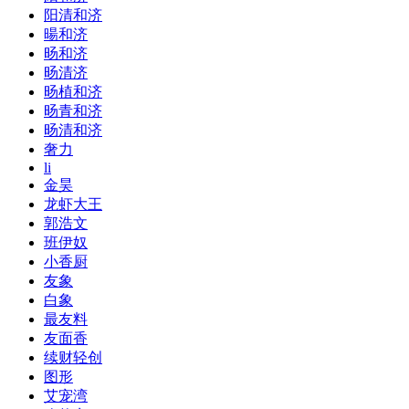
阳清和济
暘和济
旸和济
旸清济
旸植和济
旸青和济
旸清和济
奢力
li
金昊
龙虾大王
郭浩文
班伊奴
小香厨
友象
白象
最友料
友面香
续财轻创
图形
艾宠湾