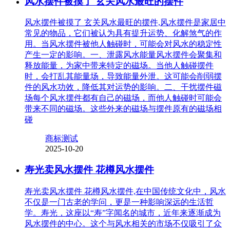
风水摆件被摸了 玄关风水最旺的摆件
风水摆件被摸了 玄关风水最旺的摆件,风水摆件是家居中
常见的物品，它们被认为具有提升运势、化解煞气的作
用。当风水摆件被他人触碰时，可能会对风水的稳定性
产生一定的影响。一、泄露风水能量风水摆件会聚集和
释放能量，为家中带来特定的磁场。当他人触碰摆件
时，会打乱其能量场，导致能量外泄。这可能会削弱摆
件的风水功效，降低其对运势的影响。二、干扰摆件磁
场每个风水摆件都有自己的磁场，而他人触碰时可能会
带来不同的磁场。这些外来的磁场与摆件原有的磁场相
碰
商标测试
2025-10-20
寿光卖风水摆件 花樽风水摆件
寿光卖风水摆件 花樽风水摆件,在中国传统文化中，风水
不仅是一门古老的学问，更是一种影响深远的生活哲
学。寿光，这座以“寿”字闻名的城市，近年来逐渐成为
风水摆件的中心。这个与风水相关的市场不仅吸引了众