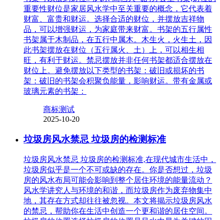
重要性财位是家居风水学中至关重要的概念，它代表着
财富、富贵和财运。选择合适的财位，并摆放吉祥物
品，可以增强财运，为家庭带来财富。书架的五行属性
书架属于木制品，在五行中属木。木生火，火生土，因
此书架摆放在财位（五行属火、土）上，可以相生相
旺，有利于财运。禁忌摆放并非任何书架都适合摆放在
财位上。避免摆放以下类型的书架：破旧或损坏的书
架：破旧的书架会积聚负能量，影响财运。带有金属或
玻璃元素的书架：
商标测试
2025-10-20
垃圾房风水禁忌 垃圾房的检测标准
垃圾房风水禁忌 垃圾房的检测标准,在现代城市生活中，
垃圾房似乎是一个不可或缺的存在。你是否想过，垃圾
房的风水布局可能会影响到整个居住环境的能量流动？
风水学讲究人与环境的和谐，而垃圾房作为废弃物集中
地，其存在方式却往往被忽视。本文将揭示垃圾房风水
的禁忌，帮助你在生活中创造一个更和谐的居住空间。